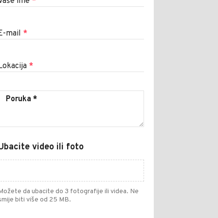
Vaše ime
*
E-mail
*
Lokacija
*
Ubacite video ili foto
Možete da ubacite do 3 fotografije ili videa. Ne
smije biti više od 25 MB.