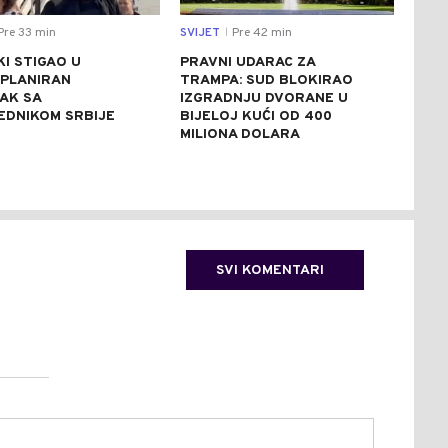
Pre 33 min
SVIJET
Pre 42 min
REGI
|
I STIGAO U
PRAVNI UDARAC ZA
APO
 PLANIRAN
TRAMPA: SUD BLOKIRAO
POŽ
AK SA
IZGRADNJU DVORANE U
PEŠ
EDNIKOM SRBIJE
BIJELOJ KUĆI OD 400
SRB
MILIONA DOLARA
OD 
SVI KOMENTARI