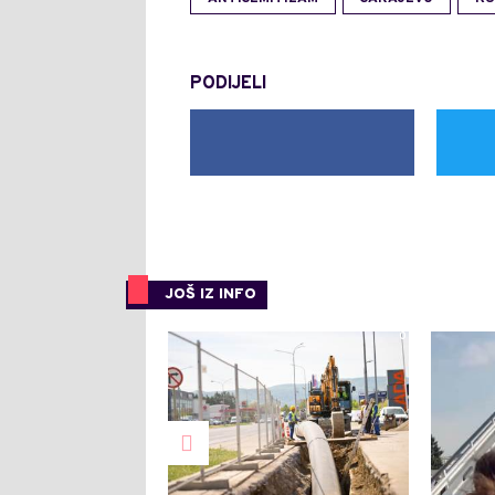
PODIJELI
JOŠ IZ INFO
0