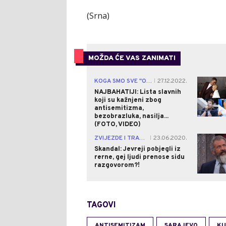
(Srna)
MOŽDA ĆE VAS ZANIMATI
KOGA SMO SVE "OTKAZALI" OVE GODINE
27.12.2022.
|
NAJBAHATIJI: Lista slavnih
koji su kažnjeni zbog
antisemitizma,
bezobrazluka, nasilja...
(FOTO, VIDEO)
ZVIJEZDE I TRAČEVI
23.06.2020.
|
Skandal: Jevreji pobjegli iz
rerne, gej ljudi prenose sidu
razgovorom?!
TAGOVI
ANTISEMITIZAM
SARAJEVO
KU