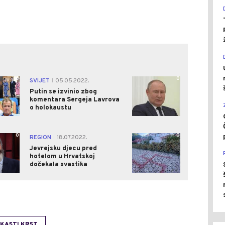
0
0
SVIJET
05.05.2022.
|
Putin se izvinio zbog
komentara Sergeja Lavrova
o holokaustu
0
0
REGION
18.07.2022.
|
Jevrejsku djecu pred
hotelom u Hrvatskoj
dočekala svastika
KASTI KRST