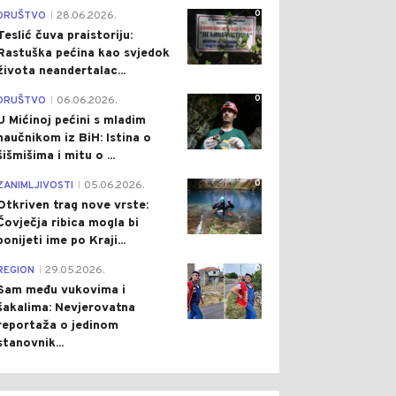
0
DRUŠTVO
28.06.2026.
|
Teslić čuva praistoriju:
Rastuška pećina kao svjedok
života neandertalac...
0
DRUŠTVO
06.06.2026.
|
U Mićinoj pećini s mladim
naučnikom iz BiH: Istina o
šišmišima i mitu o ...
0
ZANIMLJIVOSTI
05.06.2026.
|
Otkriven trag nove vrste:
Čovječja ribica mogla bi
ponijeti ime po Kraji...
0
REGION
29.05.2026.
|
Sam među vukovima i
šakalima: Nevjerovatna
reportaža o jedinom
stanovnik...