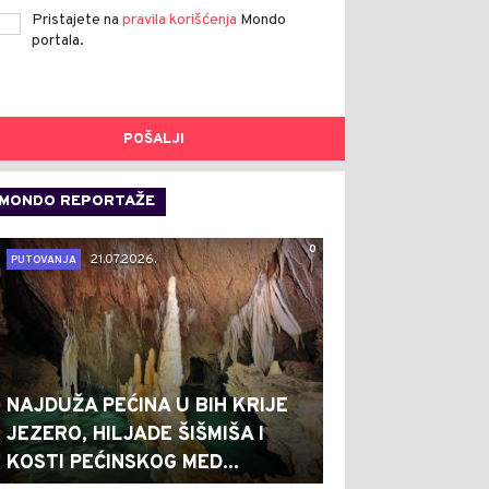
Pristajete na
pravila korišćenja
Mondo
portala.
POŠALJI
MONDO REPORTAŽE
0
21.07.2026.
PUTOVANJA
NAJDUŽA PEĆINA U BIH KRIJE
JEZERO, HILJADE ŠIŠMIŠA I
KOSTI PEĆINSKOG MED...