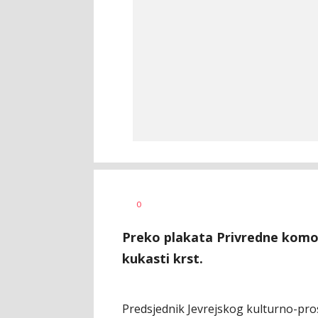
Vesna
AUTOR
0
Kerkez
Preko plakata Privredne komore
kukasti krst.
Predsjednik Јevrejskog kulturno-pro