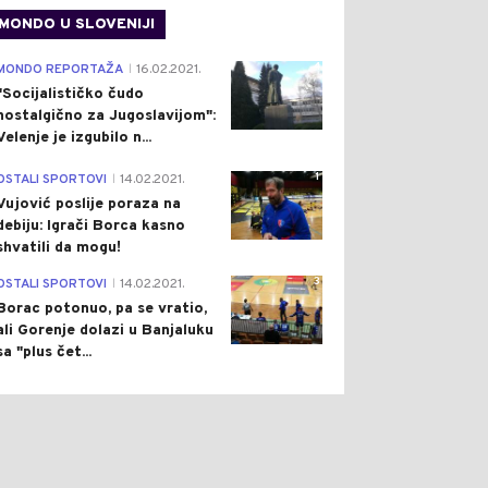
MONDO U SLOVENIJI
4
MONDO REPORTAŽA
16.02.2021.
|
"Socijalističko čudo
nostalgično za Jugoslavijom":
Velenje je izgubilo n...
1
OSTALI SPORTOVI
14.02.2021.
|
Vujović poslije poraza na
debiju: Igrači Borca kasno
shvatili da mogu!
3
OSTALI SPORTOVI
14.02.2021.
|
Borac potonuo, pa se vratio,
ali Gorenje dolazi u Banjaluku
0
0
sa "plus čet...