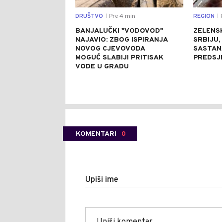
DRUŠTVO
Pre 4 min
REGION
|
|
BANJALUČKI "VODOVOD"
ZELENSK
NAJAVIO: ZBOG ISPIRANJA
SRBIJU,
NOVOG CJEVOVODA
SASTAN
MOGUĆ SLABIJI PRITISAK
PREDSJ
VODE U GRADU
KOMENTARI
0
Upiši ime