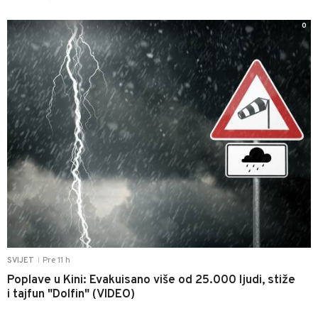
0
Pre 11 h
SVIJET
|
Poplave u Kini: Evakuisano više od 25.000 ljudi, stiže
i tajfun "Dolfin" (VIDEO)