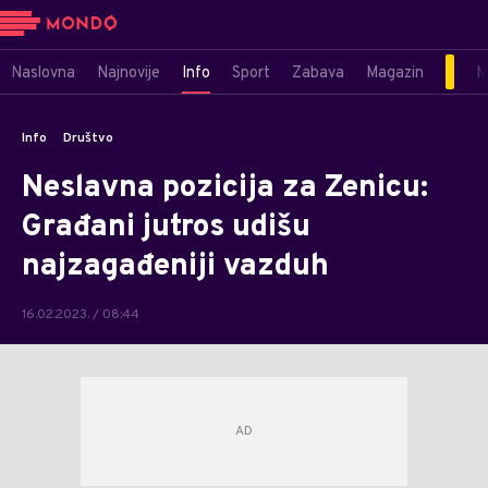
Naslovna
Najnovije
Info
Sport
Zabava
Magazin
M
Info
Društvo
Neslavna pozicija za Zenicu:
Građani jutros udišu
najzagađeniji vazduh
16.02.2023. / 08:44