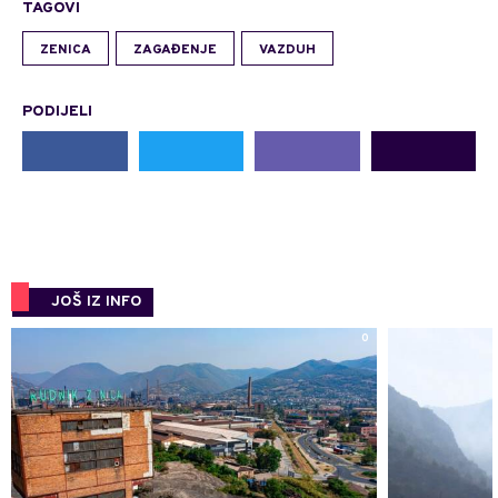
TAGOVI
ZENICA
ZAGAĐENJE
VAZDUH
PODIJELI
JOŠ IZ INFO
0