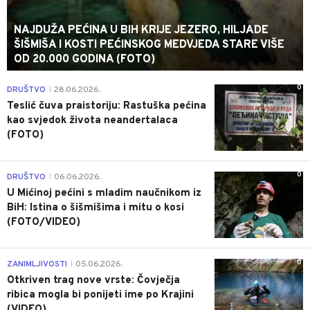
NAJDUŽA PEĆINA U BIH KRIJE JEZERO, HILJADE
ŠIŠMIŠA I KOSTI PEĆINSKOG MEDVJEDA STARE VIŠE
OD 20.000 GODINA (FOTO)
0
DRUŠTVO
28.06.2026.
|
Teslić čuva praistoriju: Rastuška pećina
kao svjedok života neandertalaca
(FOTO)
0
DRUŠTVO
06.06.2026.
|
U Mićinoj pećini s mladim naučnikom iz
BiH: Istina o šišmišima i mitu o kosi
(FOTO/VIDEO)
0
ZANIMLJIVOSTI
05.06.2026.
|
Otkriven trag nove vrste: Čovječja
ribica mogla bi ponijeti ime po Krajini
(VIDEO)