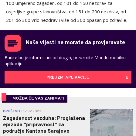
100 umjereno zagađen, od 101 do 150 nezdrav za
osjetljive grupe stanovništva, od 151 do 200 nezdrav, od
201 do 300 vrlo nezdrav i više od 300 opasan po zdravlje.
Naše vijesti ne morate da provjeravate
Budite bolje informisani od drugih, preuzmite Mondo mobilnu
aplikaciju
PREUZMI APLIKACIJU
MOŽDA ĆE VAS ZANIMATI
0
DRUŠTVO
12.02.2023.
|
Zagađenost vazduha: Proglašena
epizoda "pripravnost" za
područje Kantona Sarajevo