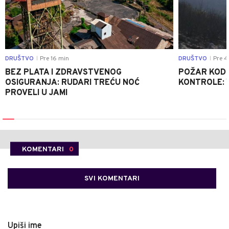
DRUŠTVO
Pre 16 min
DRUŠTVO
Pre 4
|
|
BEZ PLATA I ZDRAVSTVENOG
POŽAR KOD K
OSIGURANJA: RUDARI TREĆU NOĆ
KONTROLE: 
PROVELI U JAMI
KOMENTARI
0
SVI KOMENTARI
Upiši ime