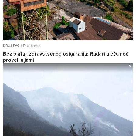
Pre 16 min
DRUŠTVO
|
Bez plata i zdravstvenog osiguranja: Rudari treću noć
proveli u jami
0