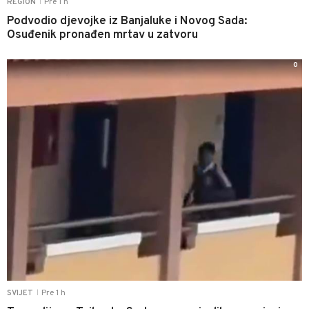
Pre 1 h
REGION
|
Podvodio djevojke iz Banjaluke i Novog Sada:
Osuđenik pronađen mrtav u zatvoru
0
Pre 1 h
SVIJET
|