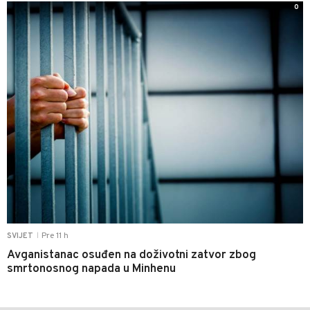
0
Pre 11 h
SVIJET
|
Avganistanac osuđen na doživotni zatvor zbog
smrtonosnog napada u Minhenu