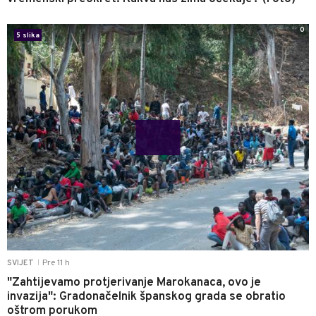
0
5 slika
Pre 11 h
SVIJET
|
"Zahtijevamo protjerivanje Marokanaca, ovo je
invazija": Gradonačelnik španskog grada se obratio
oštrom porukom