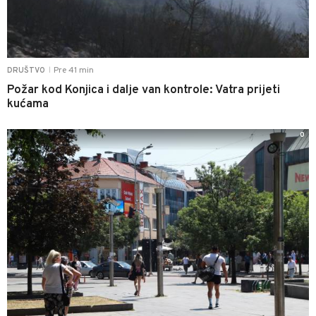
Pre 41 min
DRUŠTVO
|
Požar kod Konjica i dalje van kontrole: Vatra prijeti
kućama
0