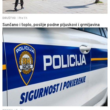
Pre 1 h
DRUŠTVO
|
Sunčano i toplo, poslije podne pljuskovi i grmljavina
0