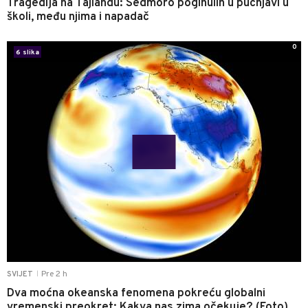
Tragedija na Tajlandu: Sedmoro poginulih u pucnjavi u
školi, među njima i napadač
0
6 slika
Pre 2 h
SVIJET
|
Dva moćna okeanska fenomena pokreću globalni
vremenski preokret: Kakva nas zima očekuje? (Foto)