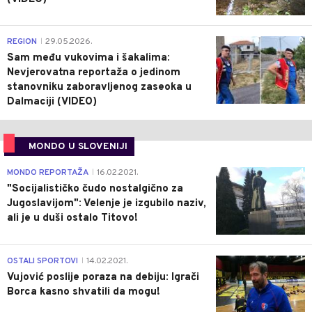
0
REGION
29.05.2026.
|
Sam među vukovima i šakalima:
Nevjerovatna reportaža o jedinom
stanovniku zaboravljenog zaseoka u
Dalmaciji (VIDEO)
MONDO U SLOVENIJI
4
MONDO REPORTAŽA
16.02.2021.
|
"Socijalističko čudo nostalgično za
Jugoslavijom": Velenje je izgubilo naziv,
ali je u duši ostalo Titovo!
1
OSTALI SPORTOVI
14.02.2021.
|
Vujović poslije poraza na debiju: Igrači
Borca kasno shvatili da mogu!