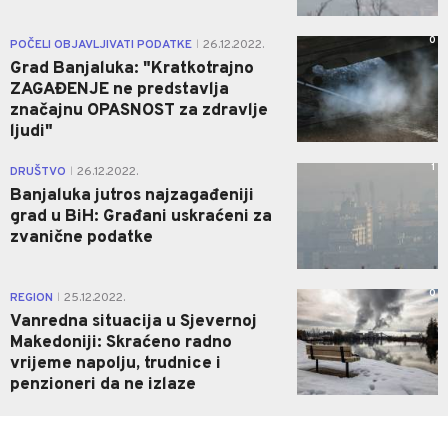
0
POČELI OBJAVLJIVATI PODATKE
26.12.2022.
|
Grad Banjaluka: "Kratkotrajno
ZAGAĐENJE ne predstavlja
značajnu OPASNOST za zdravlje
ljudi"
1
DRUŠTVO
26.12.2022.
|
Banjaluka jutros najzagađeniji
grad u BiH: Građani uskraćeni za
zvanične podatke
0
REGION
25.12.2022.
|
Vanredna situacija u Sjevernoj
Makedoniji: Skraćeno radno
vrijeme napolju, trudnice i
penzioneri da ne izlaze