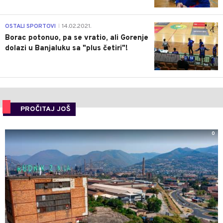
3
OSTALI SPORTOVI
14.02.2021.
|
Borac potonuo, pa se vratio, ali Gorenje
dolazi u Banjaluku sa "plus četiri"!
PROČITAJ JOŠ
0