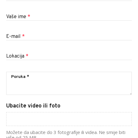
Vaše ime
*
E-mail
*
Lokacija
*
Ubacite video ili foto
Možete da ubacite do 3 fotografije ili videa. Ne smije biti
više od 25 MB.