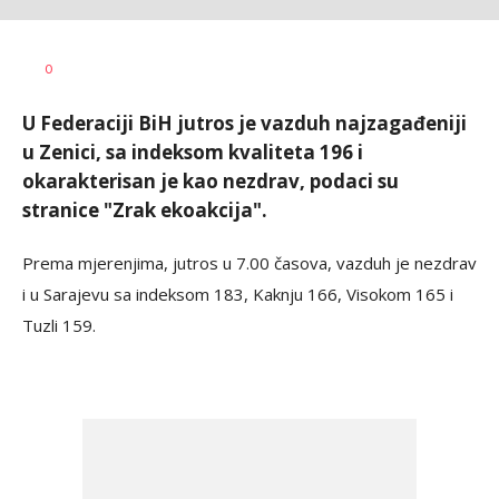
Dušan
AUTOR
0
Volaš
U Federaciji BiH jutros je vazduh najzagađeniji
u Zenici, sa indeksom kvaliteta 196 i
okarakterisan je kao nezdrav, podaci su
stranice "Zrak ekoakcija".
Prema mjerenjima, jutros u 7.00 časova, vazduh je nezdrav
i u Sarajevu sa indeksom 183, Kaknju 166, Visokom 165 i
Tuzli 159.