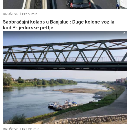
Pre 9 min
DRUŠTVO
|
Saobraćajni kolaps u Banjaluci: Duge kolone vozila
kod Prijedorske petlje
0
Pre 28 min
DRUŠTVO
|