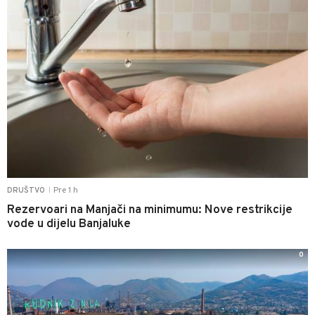
Pre 1 h
DRUŠTVO
|
Rezervoari na Manjači na minimumu: Nove restrikcije
vode u dijelu Banjaluke
0