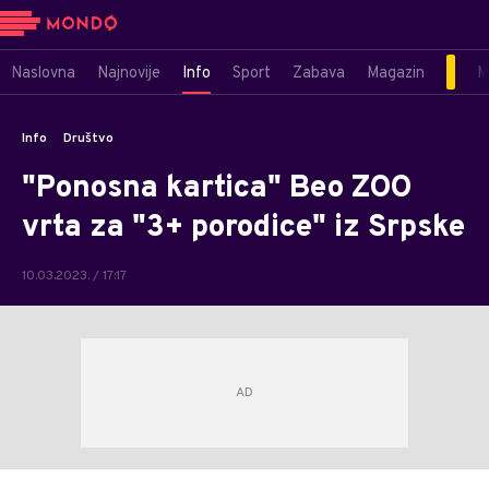
Naslovna
Najnovije
Info
Sport
Zabava
Magazin
M
Info
Društvo
"Ponosna kartica" Beo ZOO
vrta za "3+ porodice" iz Srpske
10.03.2023. / 17:17