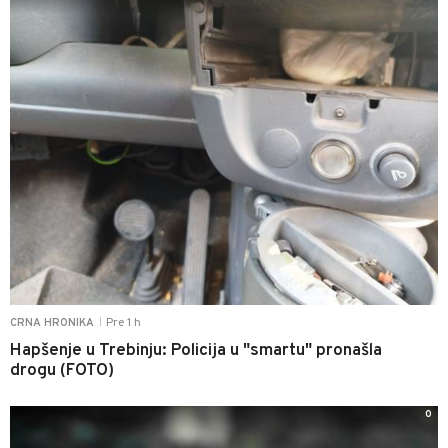
Pre 1 h
CRNA HRONIKA
|
Hapšenje u Trebinju: Policija u "smartu" pronašla
drogu (FOTO)
0