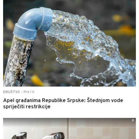
Pre 1 h
DRUŠTVO
|
Apel građanima Republike Srpske: Štednjom vode
spriječiti restrikcije
0