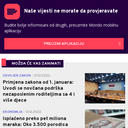
Naše vijesti ne morate da provjeravate
Budite bolje informisani od drugih, preuzmite Mondo mobilnu
aplikaciju
PREUZMI APLIKACIJU
MOŽDA ĆE VAS ZANIMATI
2
USVOJEN ZAKON
27.12.2022.
|
Primjena zakona od 1. januara:
Uvodi se novčana podrška
nezaposlenim roditeljima sa 4 i
više djece
0
EKONOMIJA
13.12.2022.
|
Isplaćeno preko pet miliona
maraka: Oko 3.500 porodica