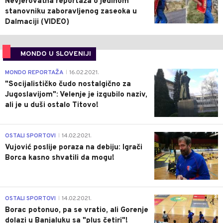
Nevjerovatna reportaža o jedinom
stanovniku zaboravljenog zaseoka u
Dalmaciji (VIDEO)
MONDO U SLOVENIJI
4
MONDO REPORTAŽA
16.02.2021.
|
"Socijalističko čudo nostalgično za
Jugoslavijom": Velenje je izgubilo naziv,
ali je u duši ostalo Titovo!
1
OSTALI SPORTOVI
14.02.2021.
|
Vujović poslije poraza na debiju: Igrači
Borca kasno shvatili da mogu!
3
OSTALI SPORTOVI
14.02.2021.
|
Borac potonuo, pa se vratio, ali Gorenje
dolazi u Banjaluku sa "plus četiri"!