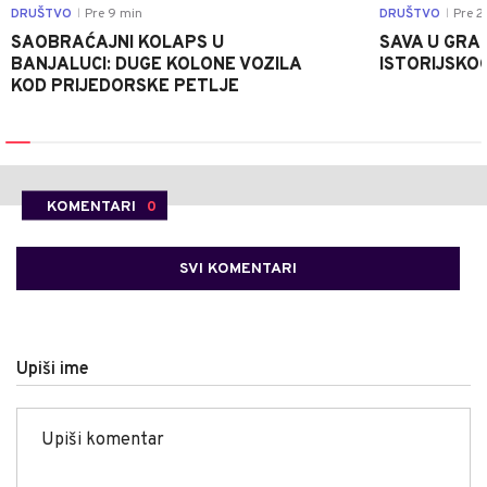
DRUŠTVO
Pre 9 min
DRUŠTVO
Pre 2
|
|
SAOBRAĆAJNI KOLAPS U
SAVA U GRAD
BANJALUCI: DUGE KOLONE VOZILA
ISTORIJSKOG
KOD PRIJEDORSKE PETLJE
KOMENTARI
0
SVI KOMENTARI
Upiši ime