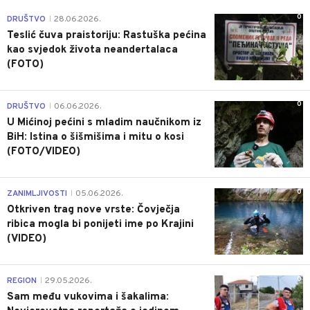
0
DRUŠTVO
28.06.2026.
|
Teslić čuva praistoriju: Rastuška pećina
kao svjedok života neandertalaca
(FOTO)
0
DRUŠTVO
06.06.2026.
|
U Mićinoj pećini s mladim naučnikom iz
BiH: Istina o šišmišima i mitu o kosi
(FOTO/VIDEO)
0
ZANIMLJIVOSTI
05.06.2026.
|
Otkriven trag nove vrste: Čovječja
ribica mogla bi ponijeti ime po Krajini
(VIDEO)
0
REGION
29.05.2026.
|
Sam među vukovima i šakalima: