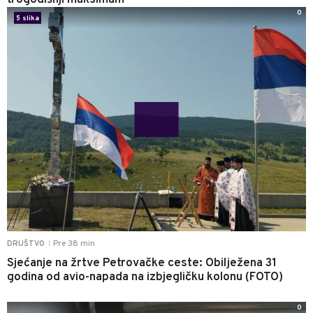
trogodišnji maksimum
0
5 slika
Pre 38 min
DRUŠTVO
|
Sjećanje na žrtve Petrovačke ceste: Obilježena 31
godina od avio-napada na izbjegličku kolonu (FOTO)
0