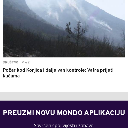
Pre 2 h
DRUŠTVO
|
Požar kod Konjica i dalje van kontrole: Vatra prijeti
kućama
PREUZMI NOVU MONDO APLIKACIJU
Savršen spoj vijesti i zabave.