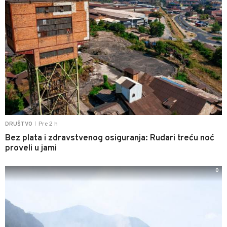
Pre 2 h
DRUŠTVO
|
Bez plata i zdravstvenog osiguranja: Rudari treću noć
proveli u jami
0