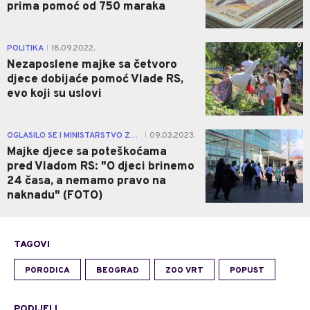
prima pomoć od 750 maraka
0
POLITIKA
18.09.2022.
|
Nezaposlene majke sa četvoro
djece dobijaće pomoć Vlade RS,
evo koji su uslovi
0
OGLASILO SE I MINISTARSTVO ZDRAVLJA
09.03.2023.
|
Majke djece sa poteškoćama
pred Vladom RS: "O djeci brinemo
24 časa, a nemamo pravo na
naknadu" (FOTO)
TAGOVI
PORODICA
BEOGRAD
ZOO VRT
POPUST
PODIJELI