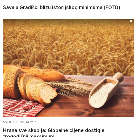
Sava u Gradišci blizu istorijskog minimuma (FOTO)
0
Pre 34 min
SVIJET
|
Hrana sve skuplja: Globalne cijene dostigle