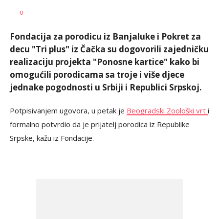
Dragana
AUTOR
0
Božić
Fondacija za porodicu iz Banjaluke i Pokret za
decu "Tri plus" iz Čačka su dogovorili zajedničku
realizaciju projekta "Ponosne kartice" kako bi
omogućili porodicama sa troje i više djece
jednake pogodnosti u Srbiji i Republici Srpskoj.
Potpisivanjem ugovora, u petak je
Beogradski Zoološki vrt
i
formalno potvrdio da je prijatelj porodica iz Republike
Srpske, kažu iz Fondacije.