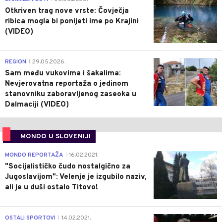
Otkriven trag nove vrste: Čovječja
ribica mogla bi ponijeti ime po Krajini
(VIDEO)
0
REGION
29.05.2026.
|
Sam među vukovima i šakalima:
Nevjerovatna reportaža o jedinom
stanovniku zaboravljenog zaseoka u
Dalmaciji (VIDEO)
MONDO U SLOVENIJI
4
MONDO REPORTAŽA
16.02.2021.
|
"Socijalističko čudo nostalgično za
Jugoslavijom": Velenje je izgubilo naziv,
ali je u duši ostalo Titovo!
1
OSTALI SPORTOVI
14.02.2021.
|