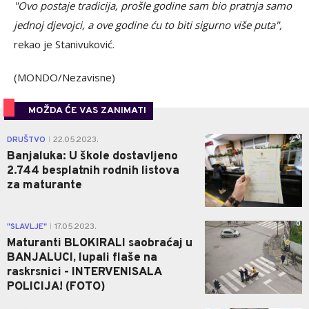
"Ovo postaje tradicija, prošle godine sam bio pratnja samo
jednoj djevojci, a ove godine ću to biti sigurno više puta",
rekao je Stanivuković.
(MONDO/Nezavisne)
MOŽDA ĆE VAS ZANIMATI
0
DRUŠTVO
22.05.2023.
|
Banjaluka: U škole dostavljeno
2.744 besplatnih rodnih listova
za maturante
0
"SLAVLJE"
17.05.2023.
|
Maturanti BLOKIRALI saobraćaj u
BANJALUCI, lupali flaše na
raskrsnici - INTERVENISALA
POLICIJA! (FOTO)