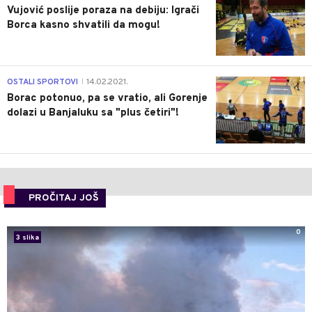
Vujović poslije poraza na debiju: Igrači
Borca kasno shvatili da mogu!
3
OSTALI SPORTOVI
14.02.2021.
|
Borac potonuo, pa se vratio, ali Gorenje
dolazi u Banjaluku sa "plus četiri"!
PROČITAJ JOŠ
0
3 slika