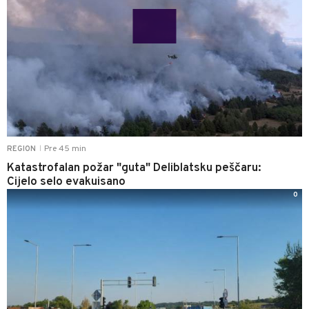
Pre 45 min
REGION
|
Katastrofalan požar "guta" Deliblatsku peščaru:
Cijelo selo evakuisano
0