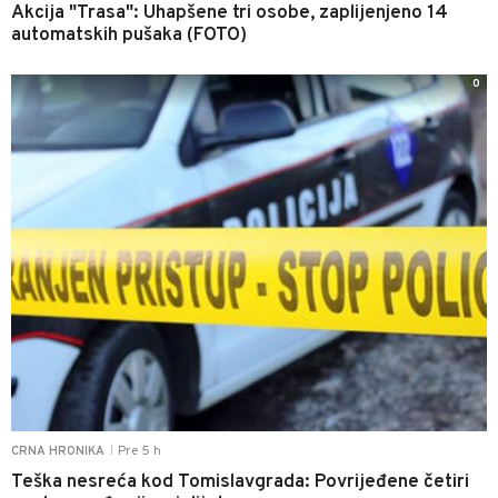
Akcija "Trasa": Uhapšene tri osobe, zaplijenjeno 14
automatskih pušaka (FOTO)
0
Pre 5 h
CRNA HRONIKA
|
Teška nesreća kod Tomislavgrada: Povrijeđene četiri