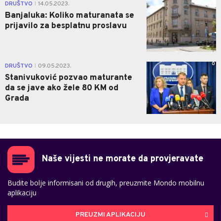
0
DRUŠTVO
14.05.2023.
|
Banjaluka: Koliko maturanata se
prijavilo za besplatnu proslavu
0
DRUŠTVO
09.05.2023.
|
Stanivuković pozvao maturante
da se jave ako žele 80 KM od
Grada
Naše vijesti ne morate da provjeravate
Budite bolje informisani od drugih, preuzmite Mondo mobilnu
aplikaciju
PREUZMI APLIKACIJU