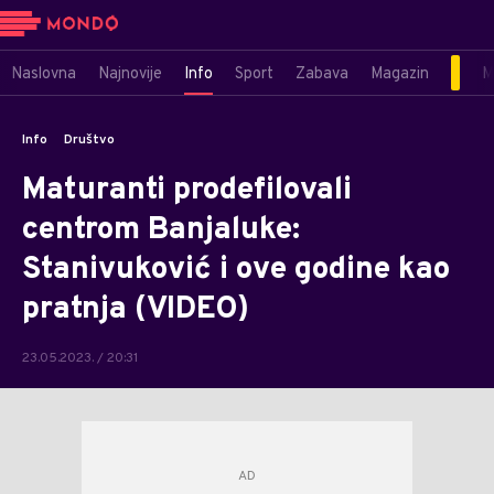
Naslovna
Najnovije
Info
Sport
Zabava
Magazin
M
Info
Društvo
Maturanti prodefilovali
centrom Banjaluke:
Stanivuković i ove godine kao
pratnja (VIDEO)
23.05.2023. / 20:31