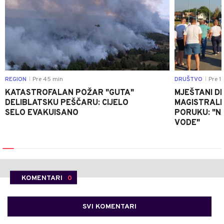
REGION
Pre 45 min
DRUŠTVO
Pre 1 
|
|
KATASTROFALAN POŽAR "GUTA"
MJEŠTANI D
DELIBLATSKU PEŠČARU: CIJELO
MAGISTRALNI
SELO EVAKUISANO
PORUKU: "N
VODE"
KOMENTARI
0
SVI KOMENTARI