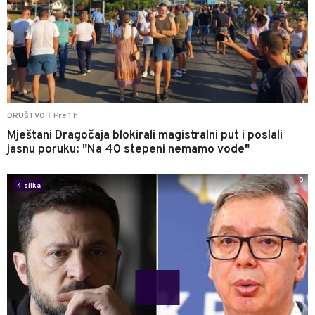
Pre 1 h
DRUŠTVO
|
Mještani Dragočaja blokirali magistralni put i poslali
jasnu poruku: "Na 40 stepeni nemamo vode"
0
4 slika