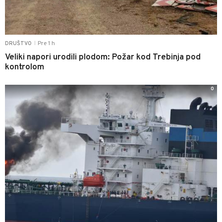
Pre 1 h
DRUŠTVO
|
Veliki napori urodili plodom: Požar kod Trebinja pod
kontrolom
0