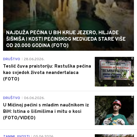
NAJDUŽA PEĆINA U BIH KRIJE JEZERO, HILJADE
ŠIŠMIŠA I KOSTI PEĆINSKOG MEDVJEDA STARE VIŠE
OD 20.000 GODINA (FOTO)
0
DRUŠTVO
28.06.2026.
|
Teslić čuva praistoriju: Rastuška pećina
kao svjedok života neandertalaca
(FOTO)
0
DRUŠTVO
06.06.2026.
|
U Mićinoj pećini s mladim naučnikom iz
BiH: Istina o šišmišima i mitu o kosi
(FOTO/VIDEO)
0
ZANIMLJIVOSTI
05.06.2026.
|