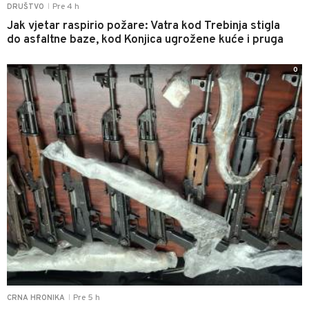
Pre 4 h
DRUŠTVO
|
Jak vjetar raspirio požare: Vatra kod Trebinja stigla
do asfaltne baze, kod Konjica ugrožene kuće i pruga
0
Pre 5 h
CRNA HRONIKA
|