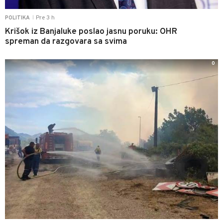
Pre 3 h
POLITIKA
|
Krišok iz Banjaluke poslao jasnu poruku: OHR
spreman da razgovara sa svima
0