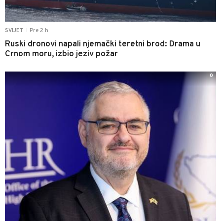
Pre 2 h
SVIJET
|
Ruski dronovi napali njemački teretni brod: Drama u
Crnom moru, izbio jeziv požar
0