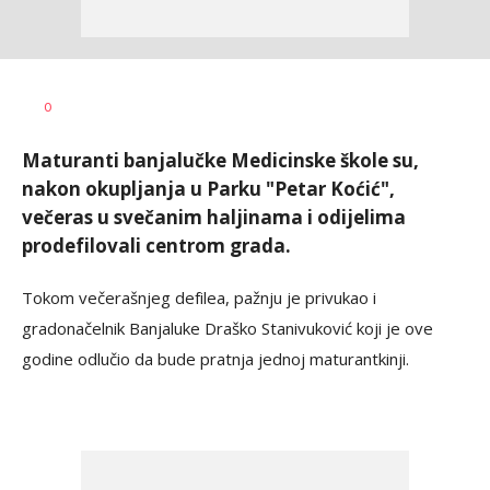
Nikolina
AUTOR
0
Damjanić
Maturanti banjalučke Medicinske škole su,
nakon okupljanja u Parku "Petar Koćić",
večeras u svečanim haljinama i odijelima
prodefilovali centrom grada.
Tokom večerašnjeg defilea, pažnju je privukao i
gradonačelnik Banjaluke Draško Stanivuković koji je ove
godine odlučio da bude pratnja jednoj maturantkinji.