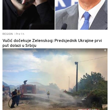
Pre 1 h
REGION
|
Vučić dočekuje Zelenskog: Predsjednik Ukrajine prvi
put dolazi u Srbiju
0