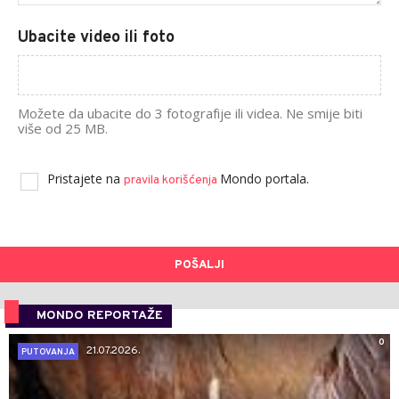
Ubacite video ili foto
Možete da ubacite do 3 fotografije ili videa. Ne smije biti
više od 25 MB.
Pristajete na
Mondo portala.
pravila korišćenja
POŠALJI
MONDO REPORTAŽE
0
21.07.2026.
PUTOVANJA