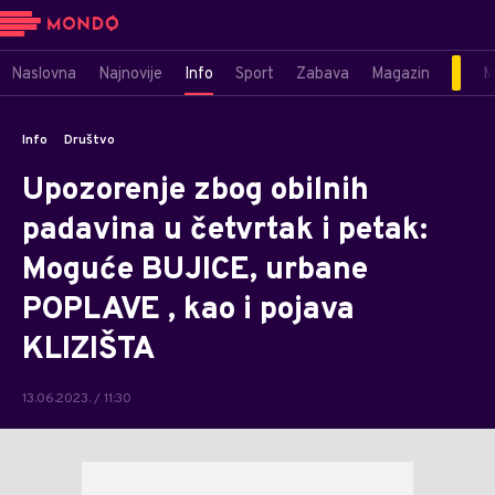
Naslovna
Najnovije
Info
Sport
Zabava
Magazin
M
Info
Društvo
Upozorenje zbog obilnih
padavina u četvrtak i petak:
Moguće BUJICE, urbane
POPLAVE , kao i pojava
KLIZIŠTA
13.06.2023. / 11:30