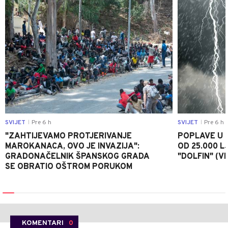
SVIJET
Pre 6 h
SVIJET
Pre 6 h
|
|
"ZAHTIJEVAMO PROTJERIVANJE
POPLAVE U K
MAROKANACA, OVO JE INVAZIJA":
OD 25.000 LJ
GRADONAČELNIK ŠPANSKOG GRADA
"DOLFIN" (V
SE OBRATIO OŠTROM PORUKOM
KOMENTARI
0