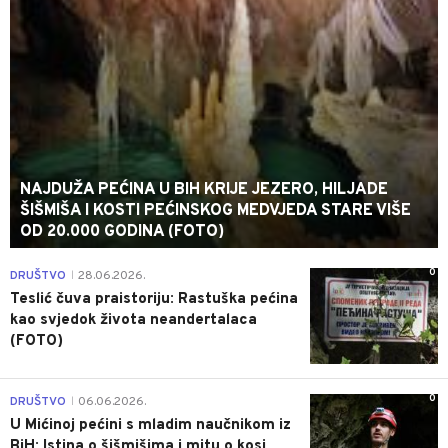
NAJDUŽA PEĆINA U BIH KRIJE JEZERO, HILJADE
ŠIŠMIŠA I KOSTI PEĆINSKOG MEDVJEDA STARE VIŠE
OD 20.000 GODINA (FOTO)
0
DRUŠTVO
28.06.2026.
|
Teslić čuva praistoriju: Rastuška pećina
kao svjedok života neandertalaca
(FOTO)
0
DRUŠTVO
06.06.2026.
|
U Mićinoj pećini s mladim naučnikom iz
BiH: Istina o šišmišima i mitu o kosi