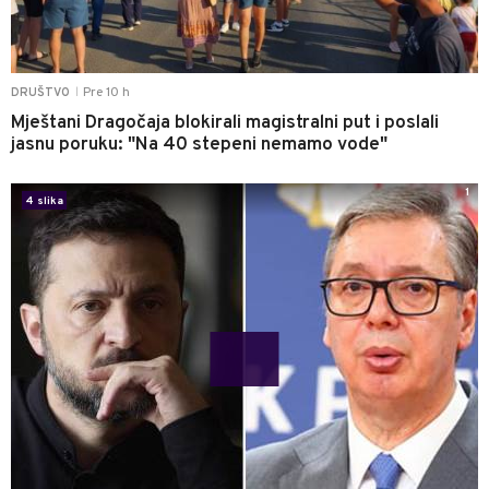
Pre 10 h
DRUŠTVO
|
Mještani Dragočaja blokirali magistralni put i poslali
jasnu poruku: "Na 40 stepeni nemamo vode"
1
4 slika