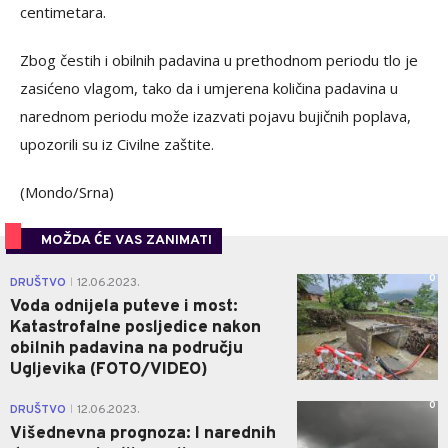
centimetara.
Zbog čestih i obilnih padavina u prethodnom periodu tlo je
zasićeno vlagom, tako da i umjerena količina padavina u
narednom periodu može izazvati pojavu bujičnih poplava,
upozorili su iz Civilne zaštite.
(Mondo/Srna)
MOŽDA ĆE VAS ZANIMATI
0
DRUŠTVO
12.06.2023.
|
Voda odnijela puteve i most:
Katastrofalne posljedice nakon
obilnih padavina na području
Ugljevika (FOTO/VIDEO)
0
DRUŠTVO
12.06.2023.
|
Višednevna prognoza: I narednih