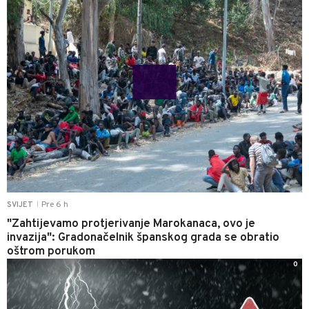
Pre 6 h
SVIJET
|
"Zahtijevamo protjerivanje Marokanaca, ovo je
invazija": Gradonačelnik španskog grada se obratio
oštrom porukom
0