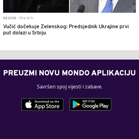
Pre 10 h
REGION
|
Vučić dočekuje Zelenskog: Predsjednik Ukrajine prvi
put dolazi u Srbiju
PREUZMI NOVU MONDO APLIKACIJU
Savršen spoj vijesti i zabave.