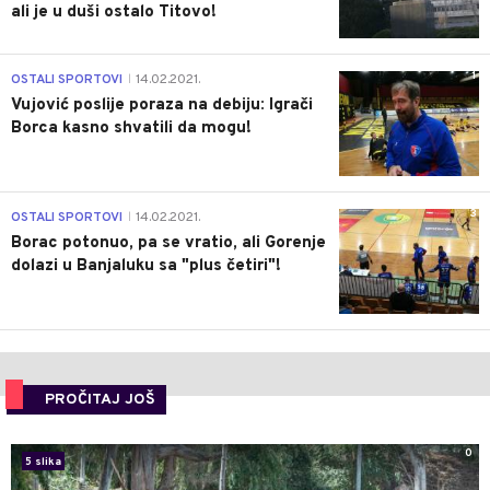
ali je u duši ostalo Titovo!
1
OSTALI SPORTOVI
14.02.2021.
|
Vujović poslije poraza na debiju: Igrači
Borca kasno shvatili da mogu!
3
OSTALI SPORTOVI
14.02.2021.
|
Borac potonuo, pa se vratio, ali Gorenje
dolazi u Banjaluku sa "plus četiri"!
PROČITAJ JOŠ
0
5 slika