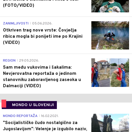
(FOTO/VIDEO)
0
ZANIMLJIVOSTI
05.06.2026.
|
Otkriven trag nove vrste: Čovječja
ribica mogla bi ponijeti ime po Krajini
(VIDEO)
0
REGION
29.05.2026.
|
Sam među vukovima i šakalima:
Nevjerovatna reportaža o jedinom
stanovniku zaboravljenog zaseoka u
Dalmaciji (VIDEO)
MONDO U SLOVENIJI
4
MONDO REPORTAŽA
16.02.2021.
|
"Socijalističko čudo nostalgično za
Jugoslavijom": Velenje je izgubilo naziv,