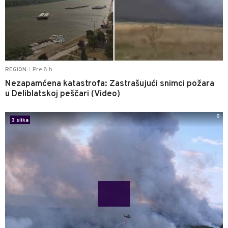
Pre 8 h
REGION
|
Nezapamćena katastrofa: Zastrašujući snimci požara
u Deliblatskoj peščari (Video)
0
3 slika