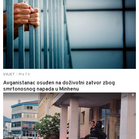
Pre 7 h
SVIJET
|
Avganistanac osuđen na doživotni zatvor zbog
smrtonosnog napada u Minhenu
0