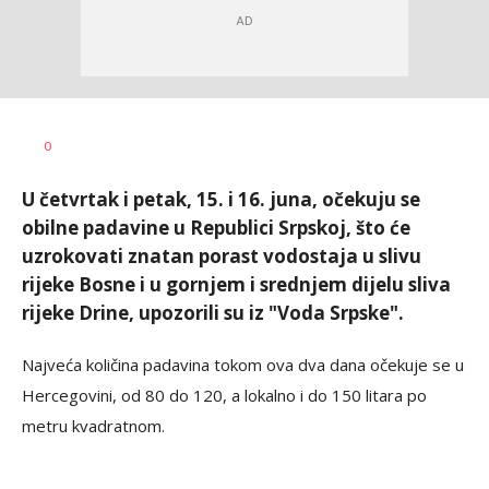
Dušan
AUTOR
0
Volaš
U četvrtak i petak, 15. i 16. juna, očekuju se
obilne padavine u Republici Srpskoj, što će
uzrokovati znatan porast vodostaja u slivu
rijeke Bosne i u gornjem i srednjem dijelu sliva
rijeke Drine, upozorili su iz "Voda Srpske".
Najveća količina padavina tokom ova dva dana očekuje se u
Hercegovini, od 80 do 120, a lokalno i do 150 litara po
metru kvadratnom.