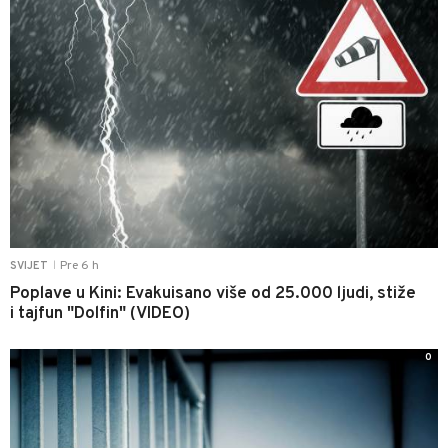
Pre 6 h
SVIJET
|
Poplave u Kini: Evakuisano više od 25.000 ljudi, stiže
i tajfun "Dolfin" (VIDEO)
0