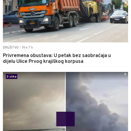
Pre 7 h
DRUŠTVO
|
Privremena obustava: U petak bez saobraćaja u
dijelu Ulice Prvog krajiškog korpusa
0
3 slika