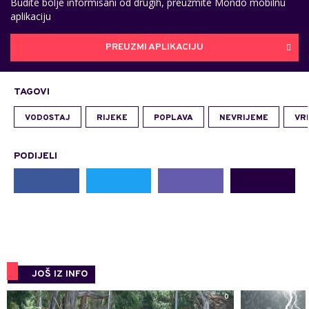
Budite bolje informisani od drugih, preuzmite Mondo mobilnu
aplikaciju
PREUZMI APLIKACIJU
TAGOVI
VODOSTAJ
RIJEKE
POPLAVA
NEVRIJEME
VR
PODIJELI
JOŠ IZ INFO
0