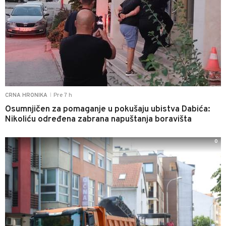
Pre 7 h
CRNA HRONIKA
|
Osumnjičen za pomaganje u pokušaju ubistva Dabića:
Nikoliću određena zabrana napuštanja boravišta
0