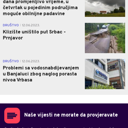
dana promjenljivo vrijeme, u
četvrtak u pojedinim područjima
moguće obilnijne padavine
0
DRUŠTVO
12.06.2023.
|
Klizište uništilo put Srbac -
Prnjavor
0
DRUŠTVO
12.06.2023.
|
Problemi sa vodosnabdijevanjem
u Banjaluci zbog naglog porasta
nivoa Vrbasa
Naše vijesti ne morate da provjeravate