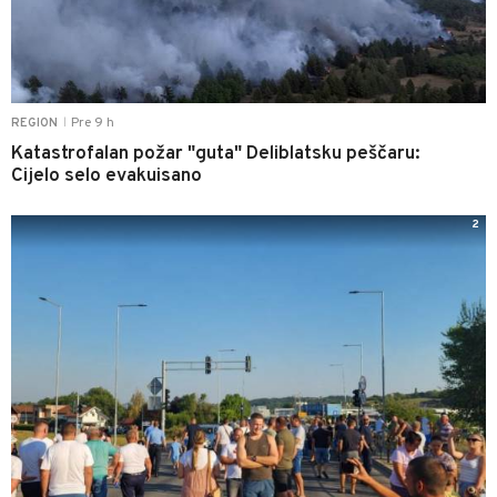
Pre 9 h
REGION
|
Katastrofalan požar "guta" Deliblatsku peščaru:
Cijelo selo evakuisano
2