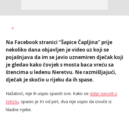
Nikolina
AUTOR
0
Damjanić
Na Facebook stranici “Šapice Čapljina” prije
nekoliko dana objavljen je video uz koji se
pojašnjava da im se javio uznemiren dječak koji
je gledao kako čovjek s mosta baca vreću sa
štencima u ledenu Neretvu. Ne razmišljajući,
dječak je skočio u rijeku da ih spase.
Nažalost, nije ih uspio spasiti sve. Kako se
dalje navodi u
tekstu
, spasio je tri od pet, dva nije uspio da izvuče iz
hladne rijeke.