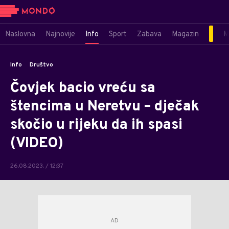
Naslovna
Najnovije
Info
Sport
Zabava
Magazin
M
Info
Društvo
Čovjek bacio vreću sa
štencima u Neretvu – dječak
skočio u rijeku da ih spasi
(VIDEO)
26.08.2023. / 12:37