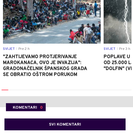
SVIJET
Pre 2 h
SVIJET
Pre 3 h
|
|
"ZAHTIJEVAMO PROTJERIVANJE
POPLAVE U K
MAROKANACA, OVO JE INVAZIJA":
OD 25.000 LJ
GRADONAČELNIK ŠPANSKOG GRADA
"DOLFIN" (V
SE OBRATIO OŠTROM PORUKOM
KOMENTARI
0
SVI KOMENTARI