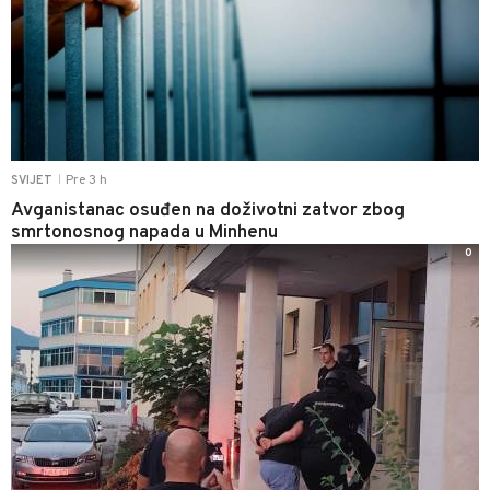
Pre 3 h
SVIJET
|
Avganistanac osuđen na doživotni zatvor zbog
smrtonosnog napada u Minhenu
0