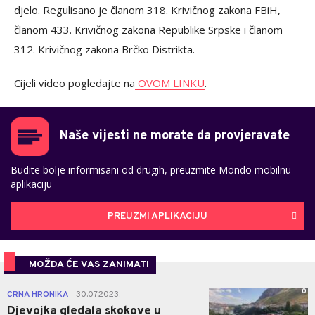
djelo. Regulisano je članom 318. Krivičnog zakona FBiH,
članom 433. Krivičnog zakona Republike Srpske i članom
312. Krivičnog zakona Brčko Distrikta.
Cijeli video pogledajte na
OVOM LINKU
.
Naše vijesti ne morate da provjeravate
Budite bolje informisani od drugih, preuzmite Mondo mobilnu
aplikaciju
PREUZMI APLIKACIJU
MOŽDA ĆE VAS ZANIMATI
0
CRNA HRONIKA
30.07.2023.
|
Djevojka gledala skokove u