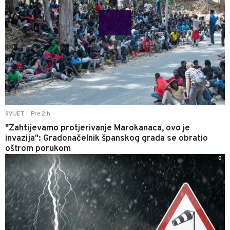
Pre 2 h
SVIJET
|
"Zahtijevamo protjerivanje Marokanaca, ovo je
invazija": Gradonačelnik španskog grada se obratio
oštrom porukom
0