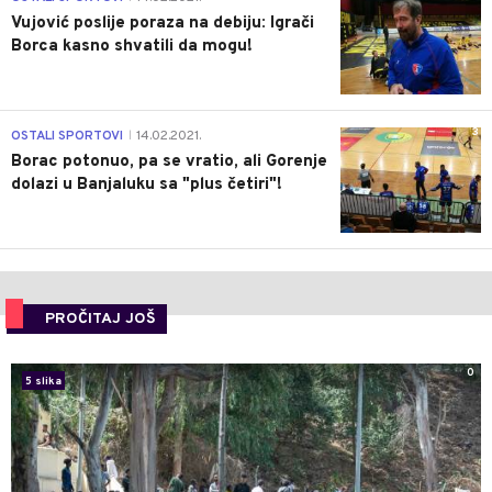
Vujović poslije poraza na debiju: Igrači
Borca kasno shvatili da mogu!
3
OSTALI SPORTOVI
14.02.2021.
|
Borac potonuo, pa se vratio, ali Gorenje
dolazi u Banjaluku sa "plus četiri"!
PROČITAJ JOŠ
0
5 slika