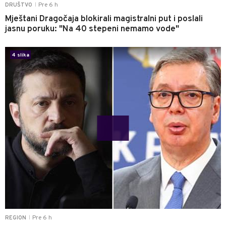
Pre 6 h
DRUŠTVO
|
Mještani Dragočaja blokirali magistralni put i poslali
jasnu poruku: "Na 40 stepeni nemamo vode"
1
4 slika
Pre 6 h
REGION
|