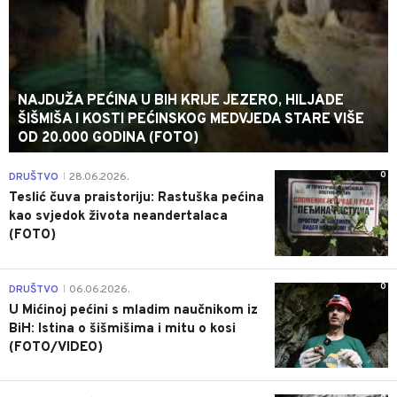
NAJDUŽA PEĆINA U BIH KRIJE JEZERO, HILJADE
ŠIŠMIŠA I KOSTI PEĆINSKOG MEDVJEDA STARE VIŠE
OD 20.000 GODINA (FOTO)
0
DRUŠTVO
28.06.2026.
|
Teslić čuva praistoriju: Rastuška pećina
kao svjedok života neandertalaca
(FOTO)
0
DRUŠTVO
06.06.2026.
|
U Mićinoj pećini s mladim naučnikom iz
BiH: Istina o šišmišima i mitu o kosi
(FOTO/VIDEO)