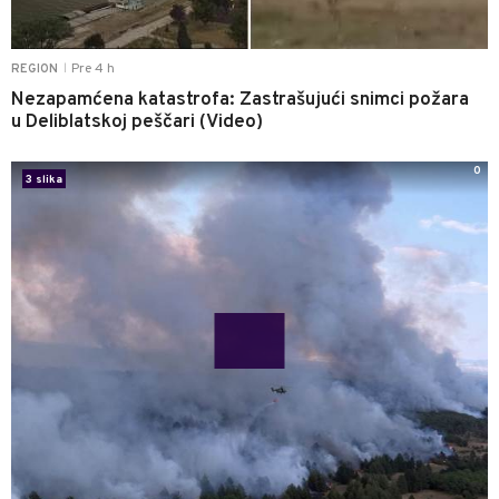
Pre 4 h
REGION
|
Nezapamćena katastrofa: Zastrašujući snimci požara
u Deliblatskoj peščari (Video)
0
3 slika