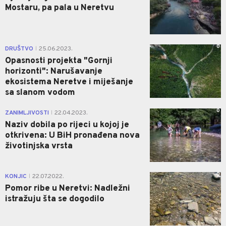
Mostaru, pa pala u Neretvu
0
DRUŠTVO
25.06.2023.
|
Opasnosti projekta "Gornji
horizonti": Narušavanje
ekosistema Neretve i miješanje
sa slanom vodom
0
ZANIMLJIVOSTI
22.04.2023.
|
Naziv dobila po rijeci u kojoj je
otkrivena: U BiH pronađena nova
životinjska vrsta
0
KONJIC
22.07.2022.
|
Pomor ribe u Neretvi: Nadležni
istražuju šta se dogodilo