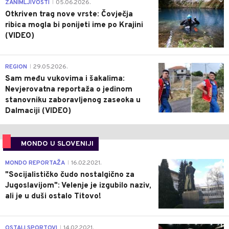
0
ZANIMLJIVOSTI
05.06.2026.
|
Otkriven trag nove vrste: Čovječja
ribica mogla bi ponijeti ime po Krajini
(VIDEO)
0
REGION
29.05.2026.
|
Sam među vukovima i šakalima:
Nevjerovatna reportaža o jedinom
stanovniku zaboravljenog zaseoka u
Dalmaciji (VIDEO)
MONDO U SLOVENIJI
4
MONDO REPORTAŽA
16.02.2021.
|
"Socijalističko čudo nostalgično za
Jugoslavijom": Velenje je izgubilo naziv,
ali je u duši ostalo Titovo!
1
OSTALI SPORTOVI
14.02.2021.
|