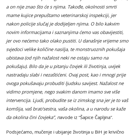
a on nije znao što će s njima. Takođe, okolnosti smrti
mame kujice prepuštamo veterinarskoj inspekciji, jer
nakon policije slučaj je dodijeljen njima. O bilo kakvim
novim informacijama i saznanjima ćemo vas obavijestiti,
jer ovo nećemo tako olako pustiti. U današnje vrijeme smo
svjedoci velike količine nasilja, te monstruoznih pokušaja
ubistava (od njih nažalost neki ne ostaju samo na
pokušaju). Bilo da je u pitanju čovjek ili životinja, uvijek
nastradaju slabi i nezaštićeni. Ovaj post, kao i mnogi prije
ovoga pokušavaju probuditi ljudsku savijest. Nažalost ne
vidimo promjene, nego svakim danom imamo sve više
intervencija. Ljudi, probudite se iz zimskog sna jer je to vaš
komšija, vaš brat/sestra, vaša okolina, a u narodu se kaže
da okolina čini čovjeka”, n
avode iz “Šapice Čapljina”.
Podsjećamo, mučenje i ubijanje životinja u BiH je krivično