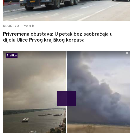
Pre 4 h
DRUŠTVO
|
Privremena obustava: U petak bez saobraćaja u
dijelu Ulice Prvog krajiškog korpusa
0
3 slika