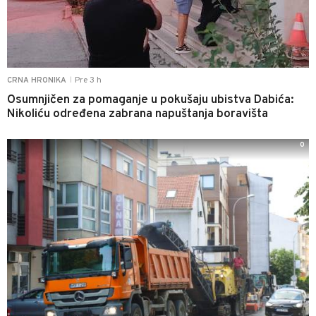
Pre 3 h
CRNA HRONIKA
|
Osumnjičen za pomaganje u pokušaju ubistva Dabića:
Nikoliću određena zabrana napuštanja boravišta
0