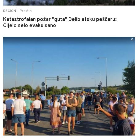
Pre 6 h
REGION
|
Katastrofalan požar "guta" Deliblatsku peščaru:
Cijelo selo evakuisano
2