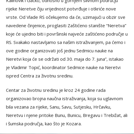
Kalinovik i Gacko, odnosno u gornjem slivnom području
rijeke Neretve čiju vrijednost potvrđuje i otkriće nove
vrste. Od Vlade RS očekujemo da će, uzimajući u obzir sve
navedene činjenice, proglasiti Zaštićeno stanište “Neretva”
koje će ujedno biti i površinski najveće zaštićeno područje u
RS. Svakako nastavljamo sa našim istraživanjem, pa ćemo i
ove godine organizovati još jednu Sedmicu nauke na
Neretvi koja će se održati od 30. maja do 7. juna”, istakao
je Vladimir Topić, koordinator Sedmice nauke na Neretvi
ispred Centra za životnu sredinu.
Centar za životnu sredinu je kroz 24 godine rada
organizovao brojna naučna istraživanja, koja su uglavnom
bila vezana za rijeke, Sanu, Savu, Sutjesku, Hrčavku,
Neretvu i njene pritoke Bunu, Bunicu, Bregavu i Trebižat, ali
i šumska područja, kao što je Kozara.