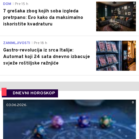
0
DOM
Pre 15 h
|
7 grešaka zbog kojih soba izgleda
pretrpano: Evo kako da maksimalno
iskoristite kvadraturu
0
ZANIMLJIVOSTI
Pre 18 h
|
Gastro-revolucija iz srca Italije:
Automat koji 24 sata dnevno izbacuje
svježe roštiljske ražnjiće
DNEVNI HOROSKOP
0
03.06.2026.