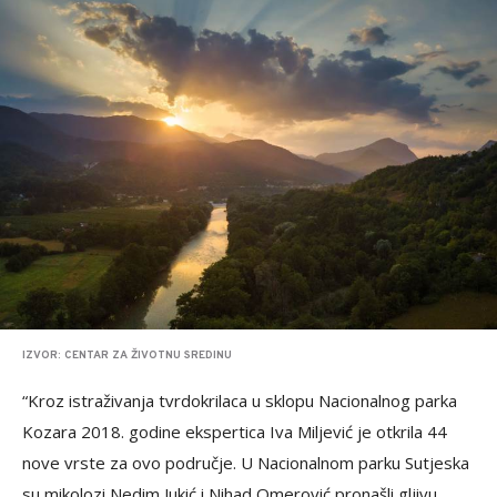
IZVOR: CENTAR ZA ŽIVOTNU SREDINU
“Kroz istraživanja tvrdokrilaca u sklopu Nacionalnog parka
Kozara 2018. godine ekspertica Iva Miljević je otkrila 44
nove vrste za ovo područje. U Nacionalnom parku Sutjeska
su mikolozi Nedim Jukić i Nihad Omerović pronašli gljivu