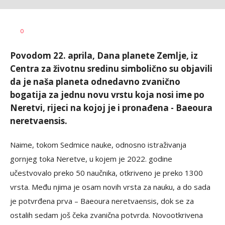
Dragana
AUTOR
0
Božić
Povodom 22. aprila, Dana planete Zemlje, iz
Centra za životnu sredinu simbolično su objavili
da je naša planeta odnedavno zvanično
bogatija za jednu novu vrstu koja nosi ime po
Neretvi, rijeci na kojoj je i pronađena - Baeoura
neretvaensis.
Naime, tokom Sedmice nauke, odnosno istraživanja
gornjeg toka Neretve, u kojem je 2022. godine
učestvovalo preko 50 naučnika, otkriveno je preko 1300
vrsta. Među njima je osam novih vrsta za nauku, a do sada
je potvrđena prva – Baeoura neretvaensis, dok se za
ostalih sedam još čeka zvanična potvrda. Novootkrivena