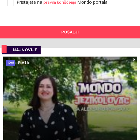
Pristajete na
Mondo portala.
pravila korišćenja
POŠALJI
NAJNOVIJE
0
Pre 1 h
100!