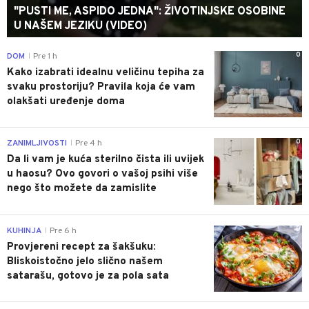
"PUSTI ME, ASPIDO JEDNA": ŽIVOTINJSKE OSOBINE
U NAŠEM JEZIKU (VIDEO)
0
DOM
Pre 1 h
|
Kako izabrati idealnu veličinu tepiha za
svaku prostoriju? Pravila koja će vam
olakšati uređenje doma
0
ZANIMLJIVOSTI
Pre 4 h
|
Da li vam je kuća sterilno čista ili uvijek
u haosu? Ovo govori o vašoj psihi više
nego što možete da zamislite
0
KUHINJA
Pre 6 h
|
Provjereni recept za šakšuku:
Bliskoistočno jelo slično našem
satarašu, gotovo je za pola sata