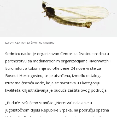
IZVOR: CENTAR ZA ŽIVOTNU SREDINU
Sedmicu nauke je organizovao Centar za životnu sredinu u
partnerstvu sa međunarodnim organizacijama Riverwatch i
Euronatur, a tokom nje su otkrivene 24 nove vrste za
Bosnu i Hercegovinu, te je utvrđena, između ostalog,
izuzetna čistoća vode, koja se svrstava u I kategoriju
kvaliteta. Cilj istraživanja je buduća zaštita ovog područja.
„Buduće zaštićeno stanište „Neretva“ nalazi se u
jugoistočnom dijelu Republike Srpske, na području opština