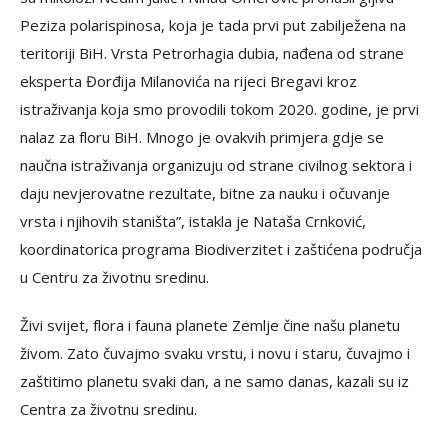
Peziza polarispinosa, koja je tada prvi put zabilježena na
teritoriji BiH. Vrsta Petrorhagia dubia, nađena od strane
eksperta Đorđija Milanovića na rijeci Bregavi kroz
istraživanja koja smo provodili tokom 2020. godine, je prvi
nalaz za floru BiH. Mnogo je ovakvih primjera gdje se
naučna istraživanja organizuju od strane civilnog sektora i
daju nevjerovatne rezultate, bitne za nauku i očuvanje
vrsta i njihovih staništa”, istakla je Nataša Crnković,
koordinatorica programa Biodiverzitet i zaštićena područja
u Centru za životnu sredinu.
Živi svijet, flora i fauna planete Zemlje čine našu planetu
živom. Zato čuvajmo svaku vrstu, i novu i staru, čuvajmo i
zaštitimo planetu svaki dan, a ne samo danas, kazali su iz
Centra za životnu sredinu.