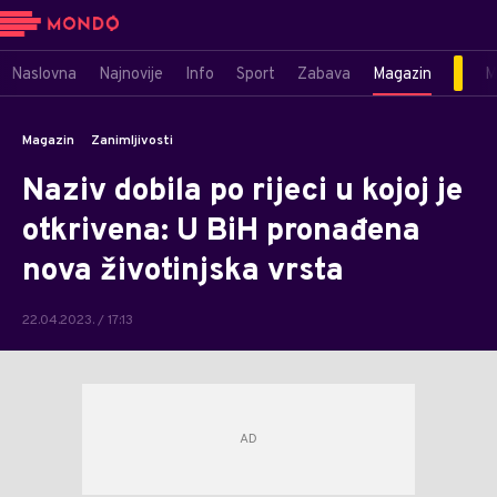
Naslovna
Najnovije
Info
Sport
Zabava
Magazin
M
Magazin
Zanimljivosti
Naziv dobila po rijeci u kojoj je
otkrivena: U BiH pronađena
nova životinjska vrsta
22.04.2023. / 17:13