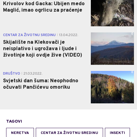
Krivolov kod Gacka: Ubijen medo
Maglić, imao ogrlicu za praćenje
0
CENTAR ZA ŽIVOTNU SREDINU
13.04.2022.
|
Skijalište na Klekovači je
neisplativo i ugrožava i ljude i
životinje koji ovdje žive (VIDEO)
0
DRUŠTVO
21.03.2022.
|
Svjetski dan šuma: Neophodno
očuvati Pančićevu omoriku
TAGOVI
NERETVA
CENTAR ZA ŽIVOTNU SREDINU
INSEKTI