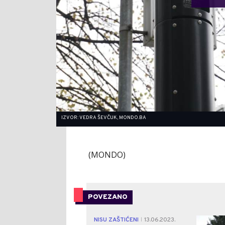
IZVOR: VEDRA ŠEVČUK, MONDO.BA
(MONDO)
POVEZANO
NISU ZAŠTIĆENI
13.06.2023.
|