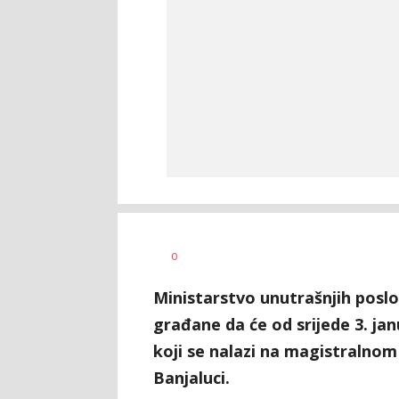
Željko
AUTOR
0
Svitlica
Ministarstvo unutrašnjih posl
građane da će od srijede 3. ja
koji se nalazi na magistralnom
Banjaluci.