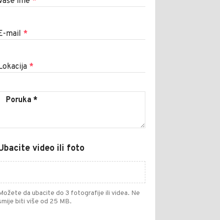
Vaše ime
*
E-mail
*
Lokacija
*
Ubacite video ili foto
Možete da ubacite do 3 fotografije ili videa. Ne
smije biti više od 25 MB.