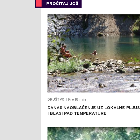
PROČITAJ JOŠ
Pre 18 min
DRUŠTVO
|
DANAS NAOBLAČENJE UZ LOKALNE PLJU
I BLAGI PAD TEMPERATURE