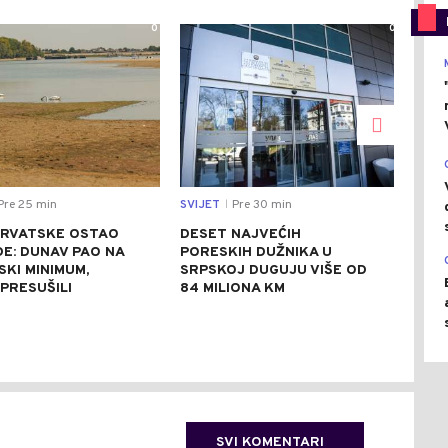
0
0
Pre 25 min
SVIJET
Pre 30 min
EKO
|
HRVATSKE OSTAO
DESET NAJVEĆIH
USK
E: DUNAV PAO NA
PORESKIH DUŽNIKA U
PRE
SKI MINIMUM,
SRPSKOJ DUGUJU VIŠE OD
BAT
PRESUŠILI
84 MILIONA KM
LET
POP
SVI KOMENTARI