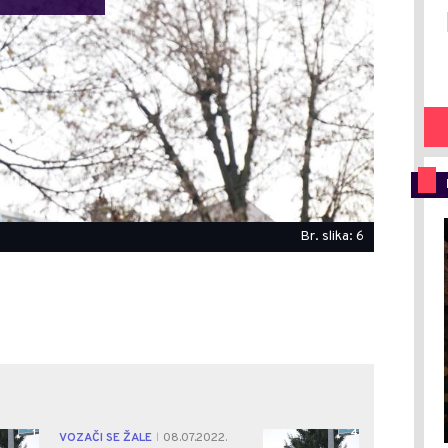
Br. slika: 6
1
4
VOZAČI SE ŽALE
08.07.2022.
|