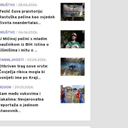
0
DRUŠTVO
28.06.2026.
|
Teslić čuva praistoriju:
Rastuška pećina kao svjedok
života neandertalac...
0
DRUŠTVO
06.06.2026.
|
U Mićinoj pećini s mladim
naučnikom iz BiH: Istina o
šišmišima i mitu o ...
0
ZANIMLJIVOSTI
05.06.2026.
|
Otkriven trag nove vrste:
Čovječja ribica mogla bi
ponijeti ime po Kraji...
0
REGION
29.05.2026.
|
Sam među vukovima i
šakalima: Nevjerovatna
reportaža o jedinom
stanovnik...