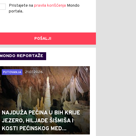
Pristajete na
pravila korišćenja
Mondo
portala.
POŠALJI
MONDO REPORTAŽE
0
21.07.2026.
PUTOVANJA
NAJDUŽA PEĆINA U BIH KRIJE
JEZERO, HILJADE ŠIŠMIŠA I
KOSTI PEĆINSKOG MED...