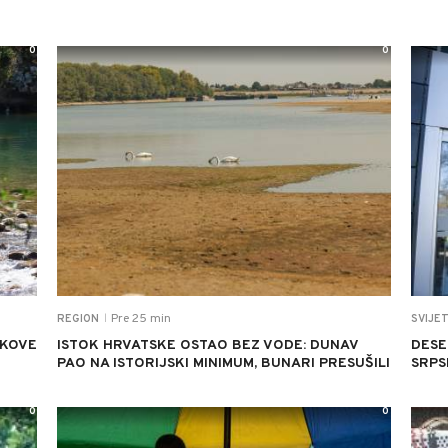
0
0
Pre 25 min
REGION
SVIJE
|
SKOVE
ISTOK HRVATSKE OSTAO BEZ VODE: DUNAV
DESE
PAO NA ISTORIJSKI MINIMUM, BUNARI PRESUŠILI
SRPS
0
0