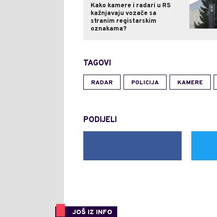
Kako kamere i radari u RS
kažnjavaju vozače sa
stranim registarskim
oznakama?
TAGOVI
RADAR
POLICIJA
KAMERE
PODIJELI
JOŠ IZ INFO