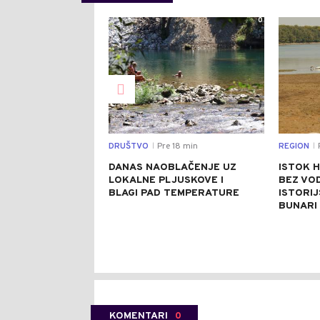
0
DRUŠTVO
Pre 18 min
REGION
|
|
DANAS NAOBLAČENJE UZ
ISTOK 
LOKALNE PLJUSKOVE I
BEZ VOD
BLAGI PAD TEMPERATURE
ISTORIJ
BUNARI 
KOMENTARI
0