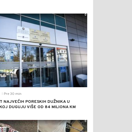
0
Pre 30 min
T
|
T NAJVEĆIH PORESKIH DUŽNIKA U
KOJ DUGUJU VIŠE OD 84 MILIONA KM
0