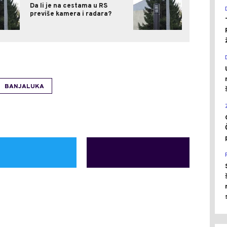
Da li je na cestama u RS
previše kamera i radara?
BANJALUKA