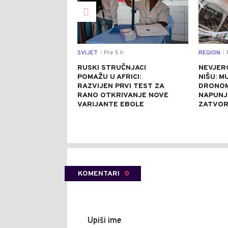
SVIJET
Pre 5 h
REGION
P
|
|
RUSKI STRUČNJACI
NEVJER
POMAŽU U AFRICI:
NIŠU: M
RAZVIJEN PRVI TEST ZA
DRONOM
RANO OTKRIVANJE NOVE
NAPUNJ
VARIJANTE EBOLE
ZATVO
KOMENTARI
0
Upiši ime