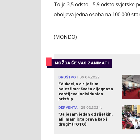
To je 3,5 odsto - 5,9 odsto svjetske po
oboljeva jedna osoba na 100.000 sta
(MONDO)
MOŽDA ĆE VAS ZANIMATI
DRUŠTVO
09.04.2022.
|
Edukacija o rijetkim
bolestima: Svaka dijagnoza
zahtijeva individualan
pristup
DERVENTA
28.02.2024.
|
"Ja jesam jedan od rijetkih,
ali imam ista prava kao i
drugi" (FOTO)