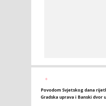
Nikolina
AUTOR
0
Damjanić
Povodom Svjetskog dana rijetkih
Gradska uprava i Banski dvor u 