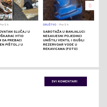
re 5 h
DRUŠTVO
Pre 5 h
REGI
|
OVATAN SLUČAJ U
SABOTAŽA U BANJALUCI:
VUČ
UŠKARAC HTIO
NESAVJESNI POJEDINCI
VEČ
 DA PREBACI
UNIŠTILI VENTIL I ISUŠILI
POZ
EN PIŠTOLJ U
REZERVOAR VODE U
RAZ
R
REKAVICAMA (FOTO)
(FO
SVI KOMENTARI