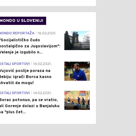
MONDO U SLOVENIJI
4
MONDO REPORTAŽA
16.02.2021.
|
"Socijalističko čudo
nostalgično za Jugoslavijom":
Velenje je izgubilo n...
1
OSTALI SPORTOVI
14.02.2021.
|
Vujović poslije poraza na
debiju: Igrači Borca kasno
shvatili da mogu!
3
OSTALI SPORTOVI
14.02.2021.
|
Borac potonuo, pa se vratio,
ali Gorenje dolazi u Banjaluku
sa "plus čet...
0
0