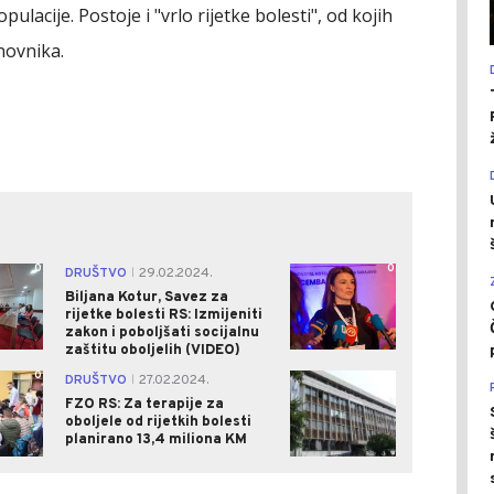
pulacije. Postoje i "vrlo rijetke bolesti", od kojih
novnika.
0
0
DRUŠTVO
29.02.2024.
|
Biljana Kotur, Savez za
rijetke bolesti RS: Izmijeniti
zakon i poboljšati socijalnu
zaštitu oboljelih (VIDEO)
0
0
DRUŠTVO
27.02.2024.
|
FZO RS: Za terapije za
oboljele od rijetkih bolesti
planirano 13,4 miliona KM