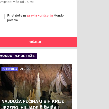
smije biti više od 25 MB.
Pristajete na
pravila korišćenja
Mondo
portala.
POŠALJI
MONDO REPORTAŽE
0
21.07.2026.
PUTOVANJA
NAJDUŽA PEĆINA U BIH KRIJE
JEZERO, HILJADE ŠIŠMIŠA I