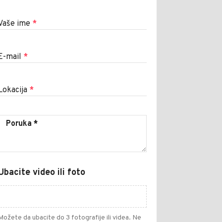
Vaše ime
*
E-mail
*
Lokacija
*
Ubacite video ili foto
Možete da ubacite do 3 fotografije ili videa. Ne