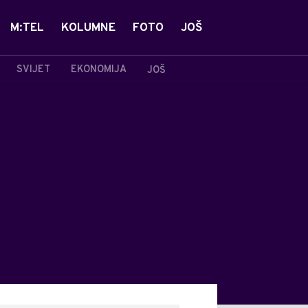
M:TEL
KOLUMNE
FOTO
JOŠ
SVIJET
EKONOMIJA
JOŠ