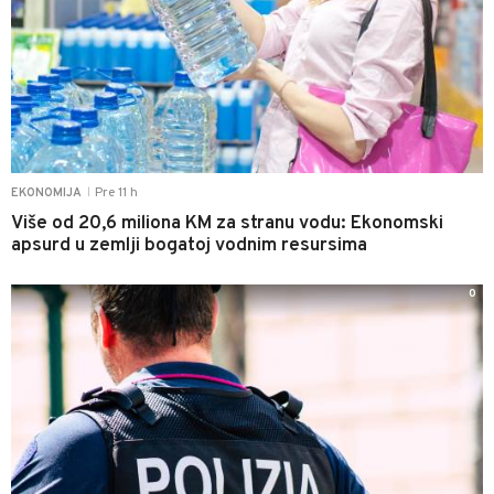
Pre 11 h
EKONOMIJA
|
Više od 20,6 miliona KM za stranu vodu: Ekonomski
apsurd u zemlji bogatoj vodnim resursima
0