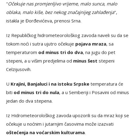
"
Očekuje nas promjenljivo vrijeme, malo sunca, malo
oblaka, malo kiše, bez nekog značajnijeg zahlađenja
",
istakla je Đorđevićeva, prenosi Srna.
Iz Republičkog hidrometeorološkog zavoda naveli su da se
tokom noći i sutra ujutro očekuje
pojava mraza
, sa
temperaturom
od minus tri do dva
, na jugu do pet
stepeni, a u višim predjelima od
minus šest
stepeni
Celzijusovih.
U
Krajini, Banjaluci i na istoku Srpske
temperatura će
biti
od minus tri do nula
, a u Semberiji i Posavini od minus
jedan do dva stepena.
Iz Hidrometeorološkog zavoda upozorili su da mraz koji se
očekuje u noćnim i jutarnjim časovima može izazvati
oštećenja na voćarskim kulturama
.