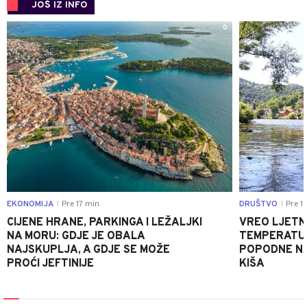
JOŠ IZ INFO
0
EKONOMIJA
Pre 17 min
DRUŠTVO
Pre 1
|
|
CIJENE HRANE, PARKINGA I LEŽALJKI
VREO LJETN
NA MORU: GDJE JE OBALA
TEMPERATUR
NAJSKUPLJA, A GDJE SE MOŽE
POPODNE NA
PROĆI JEFTINIJE
KIŠA