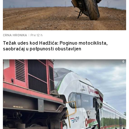
Pre 12 h
CRNA HRONIKA
|
Težak udes kod Hadžića: Poginuo motociklista,
saobraćaj u potpunosti obustavljen
0