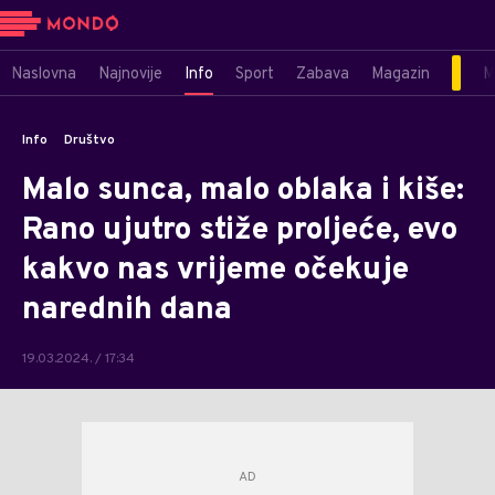
Naslovna
Najnovije
Info
Sport
Zabava
Magazin
M
Info
Društvo
Malo sunca, malo oblaka i kiše:
Rano ujutro stiže proljeće, evo
kakvo nas vrijeme očekuje
narednih dana
19.03.2024. / 17:34