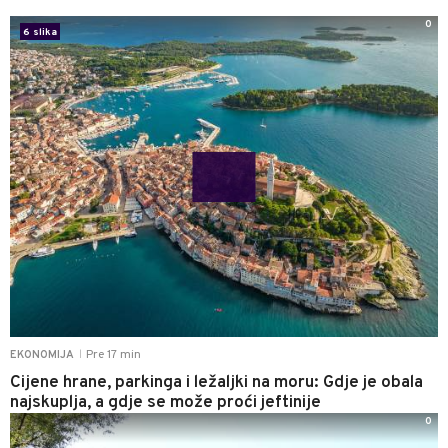
0
6 slika
Pre 17 min
EKONOMIJA
|
Cijene hrane, parkinga i ležaljki na moru: Gdje je obala
najskuplja, a gdje se može proći jeftinije
0