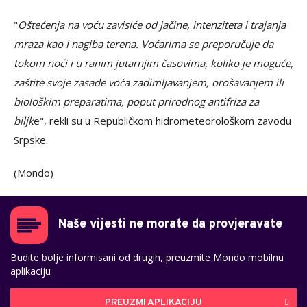
"
Oštećenja na voću zavisiće od jačine, intenziteta i trajanja
mraza kao i nagiba terena. Voćarima se preporučuje da
tokom noći i u ranim jutarnjim časovima, koliko je moguće,
zaštite svoje zasade voća zadimljavanjem, orošavanjem ili
biološkim preparatima, poput prirodnog antifriza za
biljk
e", rekli su u Republičkom hidrometeorološkom zavodu
Srpske.
(Mondo)
Naše vijesti ne morate da provjeravate
Budite bolje informisani od drugih, preuzmite Mondo mobilnu
aplikaciju
PREUZMI APLIKACIJU