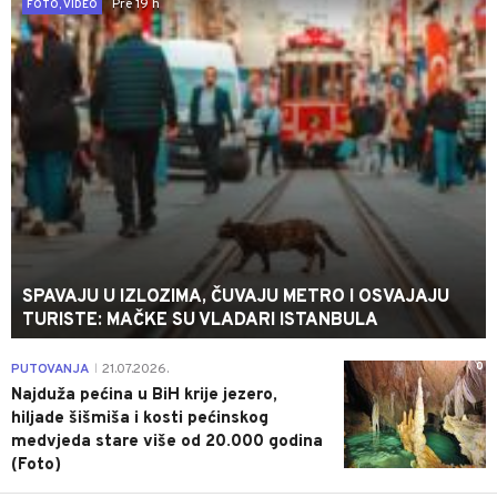
Pre 19 h
FOTO, VIDEO
SPAVAJU U IZLOZIMA, ČUVAJU METRO I OSVAJAJU
TURISTE: MAČKE SU VLADARI ISTANBULA
0
PUTOVANJA
21.07.2026.
|
Najduža pećina u BiH krije jezero,
hiljade šišmiša i kosti pećinskog
medvjeda stare više od 20.000 godina
(Foto)