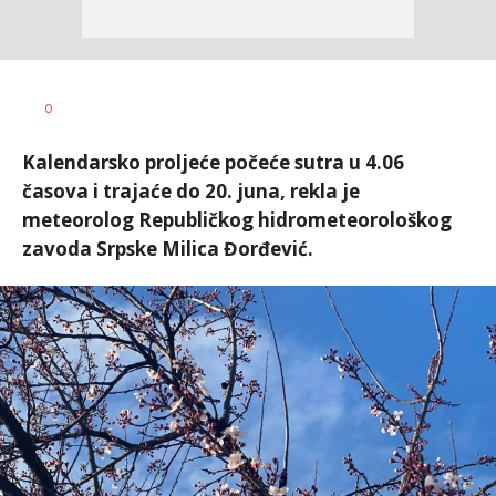
Dušan
AUTOR
0
Volaš
Kalendarsko proljeće počeće sutra u 4.06
časova i trajaće do 20. juna, rekla je
meteorolog Republičkog hidrometeorološkog
zavoda Srpske Milica Đorđević.