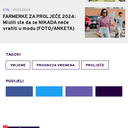
0
STIL
01.03.2024.
|
FARMERKE ZA PROLJEĆE 2024:
Mislili ste da se NIKADA neće
vratiti u modu (FOTO/ANKETA)
TAGOVI
VRIJEME
PROGNOZA VREMENA
PROLJEĆE
PODIJELI