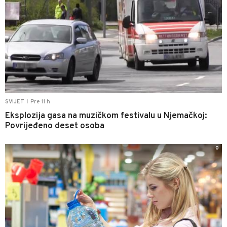
Pre 11 h
SVIJET
|
Eksplozija gasa na muzičkom festivalu u Njemačkoj:
Povrijeđeno deset osoba
0