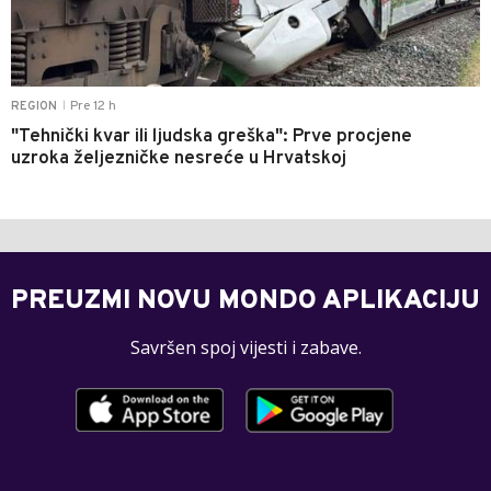
Pre 12 h
REGION
|
"Tehnički kvar ili ljudska greška": Prve procjene
uzroka željezničke nesreće u Hrvatskoj
PREUZMI NOVU MONDO APLIKACIJU
Savršen spoj vijesti i zabave.