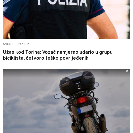
Pre 11 h
SVIJET
|
Užas kod Torina: Vozač namjerno udario u grupu
biciklista, četvoro teško povrijeđenih
0