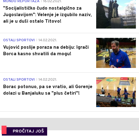
4
MONDO REPORTAŽA
16.02.2021.
|
"Socijalističko čudo nostalgično za
Jugoslavijom": Velenje je izgubilo naziv,
ali je u duši ostalo Titovo!
1
OSTALI SPORTOVI
14.02.2021.
|
Vujović poslije poraza na debiju: Igrači
Borca kasno shvatili da mogu!
3
OSTALI SPORTOVI
14.02.2021.
|
Borac potonuo, pa se vratio, ali Gorenje
dolazi u Banjaluku sa "plus četiri"!
PROČITAJ JOŠ