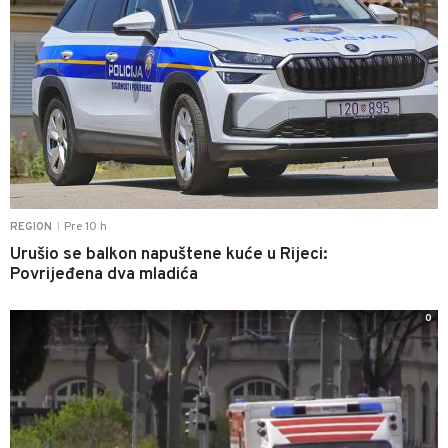
Pre 10 h
REGION
|
Urušio se balkon napuštene kuće u Rijeci:
Povrijeđena dva mladića
0