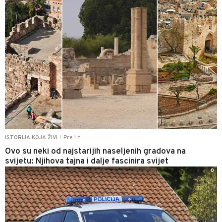
Pre 1 h
ISTORIJA KOJA ŽIVI
|
Ovo su neki od najstarijih naseljenih gradova na
svijetu: Njihova tajna i dalje fascinira svijet
0