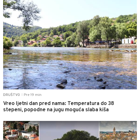
Pre 19 min
DRUŠTVO
|
Vreo ljetni dan pred nama: Temperatura do 38
stepeni, popodne na jugu moguća slaba kiša
0