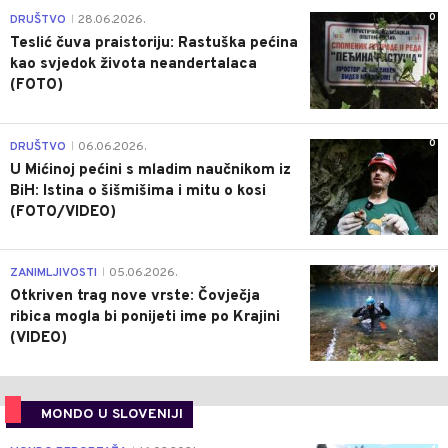
0
DRUŠTVO
28.06.2026.
|
Teslić čuva praistoriju: Rastuška pećina
kao svjedok života neandertalaca
(FOTO)
0
DRUŠTVO
06.06.2026.
|
U Mićinoj pećini s mladim naučnikom iz
BiH: Istina o šišmišima i mitu o kosi
(FOTO/VIDEO)
0
ZANIMLJIVOSTI
05.06.2026.
|
Otkriven trag nove vrste: Čovječja
ribica mogla bi ponijeti ime po Krajini
(VIDEO)
MONDO U SLOVENIJI