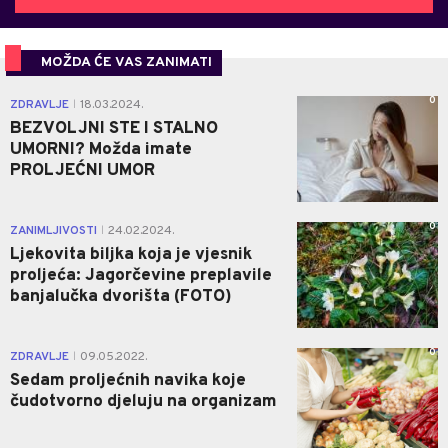
MOŽDA ĆE VAS ZANIMATI
0
ZDRAVLJE
18.03.2024.
|
BEZVOLJNI STE I STALNO
UMORNI? Možda imate
PROLJEĆNI UMOR
0
ZANIMLJIVOSTI
24.02.2024.
|
Ljekovita biljka koja je vjesnik
proljeća: Jagorčevine preplavile
banjalučka dvorišta (FOTO)
0
ZDRAVLJE
09.05.2022.
|
Sedam proljećnih navika koje
čudotvorno djeluju na organizam