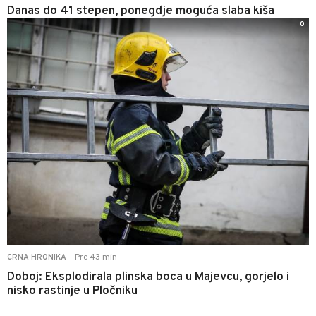
Danas do 41 stepen, ponegdje moguća slaba kiša
0
Pre 43 min
CRNA HRONIKA
|
Doboj: Eksplodirala plinska boca u Majevcu, gorjelo i
nisko rastinje u Pločniku