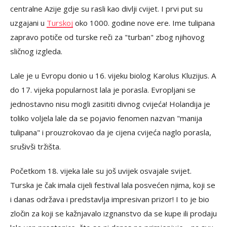
centralne Azije gdje su rasli kao divlji cvijet. I prvi put su
uzgajani u
Turskoj
oko 1000. godine nove ere. Ime tulipana
zapravo potiče od turske reči za "turban" zbog njihovog
sličnog izgleda.
Lale je u Evropu donio u 16. vijeku biolog Karolus Kluzijus. A
do 17. vijeka popularnost lala je porasla. Evropljani se
jednostavno nisu mogli zasititi divnog cvijeća! Holandija je
toliko voljela lale da se pojavio fenomen nazvan "manija
tulipana" i prouzrokovao da je cijena cvijeća naglo porasla,
srušivši tržišta.
Početkom 18. vijeka lale su još uvijek osvajale svijet.
Turska je čak imala cijeli festival lala posvećen njima, koji se
i danas održava i predstavlja impresivan prizor! I to je bio
zločin za koji se kažnjavalo izgnanstvo da se kupe ili prodaju