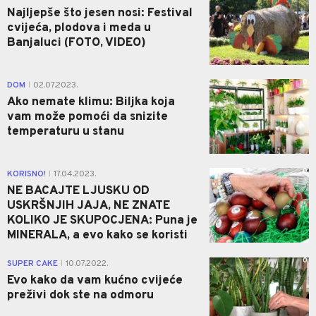
Najljepše što jesen nosi: Festival
cvijeća, plodova i meda u
Banjaluci (FOTO, VIDEO)
0
DOM
02.07.2023.
|
Ako nemate klimu: Biljka koja
vam može pomoći da snizite
temperaturu u stanu
0
KORISNO!
17.04.2023.
|
NE BACAJTE LJUSKU OD
USKRŠNJIH JAJA, NE ZNATE
KOLIKO JE SKUPOCJENA: Puna je
MINERALA, a evo kako se koristi
0
SUPER CAKE
10.07.2022.
|
Evo kako da vam kućno cvijeće
preživi dok ste na odmoru