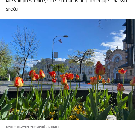
lale van prestonice, što se ni danas ne primjenjuje… na svu
sreću!
IZVOR: SLAVEN PETKOVIĆ - MONDO