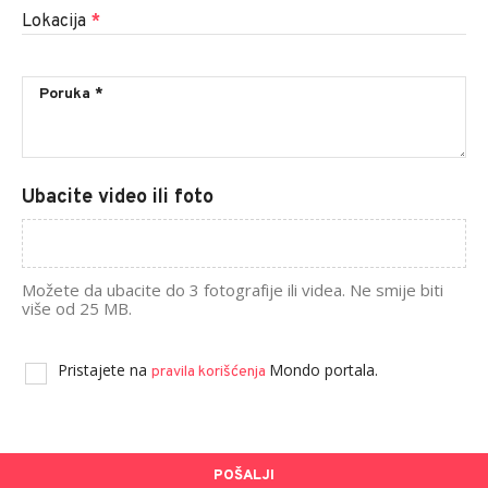
Lokacija
*
Ubacite video ili foto
Možete da ubacite do 3 fotografije ili videa. Ne smije biti
više od 25 MB.
Pristajete na
Mondo portala.
pravila korišćenja
POŠALJI