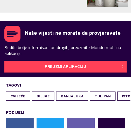
Naše vijesti ne morate da provjeravate
Budite bolje informisani od drugih, preuzmite Mondo mobilnu
aplikaciju
PREUZMI APLIKACIJU
TAGOVI
CVIJEĆE
BILJKE
BANJALUKA
TULIPAN
ISTO
PODIJELI