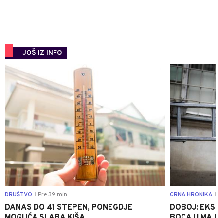
JOŠ IZ INFO
0
DRUŠTVO
Pre 39 min
CRNA HRONIKA
|
|
DANAS DO 41 STEPEN, PONEGDJE
DOBOJ: EKS
MOGUĆA SLABA KIŠA
BOCA U MAJE