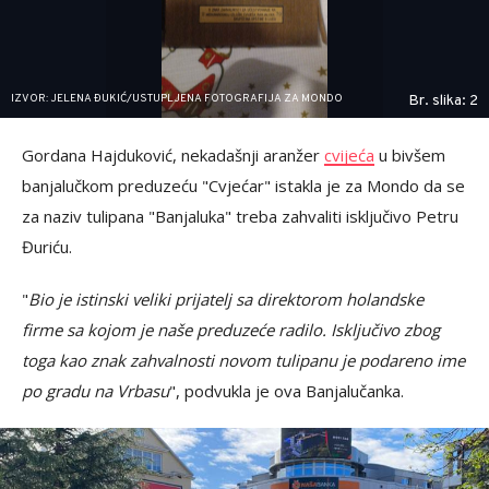
IZVOR: JELENA ĐUKIĆ/USTUPLJENA FOTOGRAFIJA ZA MONDO
Br. slika: 2
Gordana Hajduković, nekadašnji aranžer
cvijeća
u bivšem
banjalučkom preduzeću "Cvjećar" istakla je za Mondo da se
za naziv tulipana "Banjaluka" treba zahvaliti isključivo Petru
Đuriću.
"
Bio je istinski veliki prijatelj sa direktorom holandske
firme sa kojom je naše preduzeće radilo. Isključivo zbog
toga kao znak zahvalnosti novom tulipanu je podareno ime
po gradu na Vrbasu
", podvukla je ova Banjalučanka.