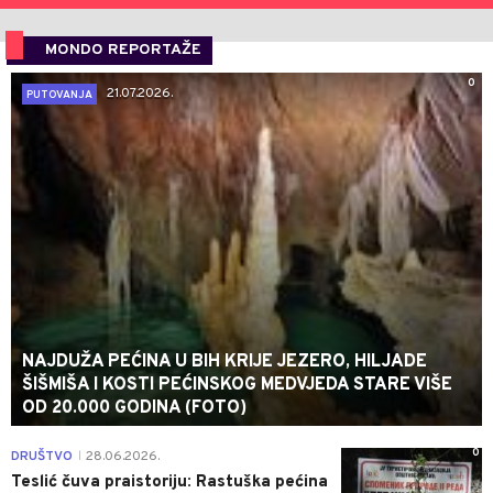
MONDO REPORTAŽE
0
21.07.2026.
PUTOVANJA
NAJDUŽA PEĆINA U BIH KRIJE JEZERO, HILJADE
ŠIŠMIŠA I KOSTI PEĆINSKOG MEDVJEDA STARE VIŠE
OD 20.000 GODINA (FOTO)
0
DRUŠTVO
28.06.2026.
|
Teslić čuva praistoriju: Rastuška pećina