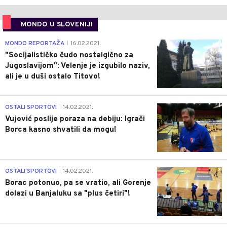
MONDO U SLOVENIJI
4
MONDO REPORTAŽA
16.02.2021.
|
"Socijalističko čudo nostalgično za
Jugoslavijom": Velenje je izgubilo naziv,
ali je u duši ostalo Titovo!
1
OSTALI SPORTOVI
14.02.2021.
|
Vujović poslije poraza na debiju: Igrači
Borca kasno shvatili da mogu!
3
OSTALI SPORTOVI
14.02.2021.
|
Borac potonuo, pa se vratio, ali Gorenje
dolazi u Banjaluku sa "plus četiri"!