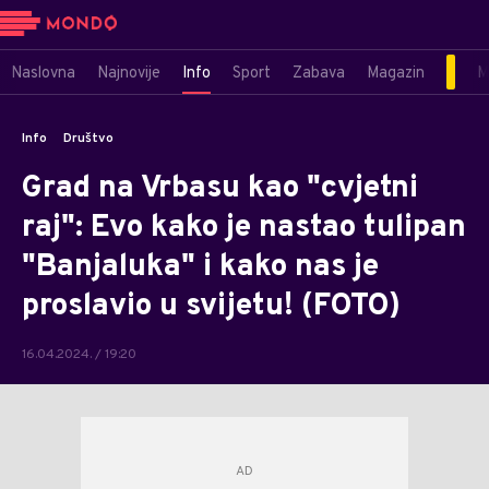
Naslovna
Najnovije
Info
Sport
Zabava
Magazin
M
Info
Društvo
Grad na Vrbasu kao "cvjetni
raj": Evo kako je nastao tulipan
"Banjaluka" i kako nas je
proslavio u svijetu! (FOTO)
16.04.2024. / 19:20