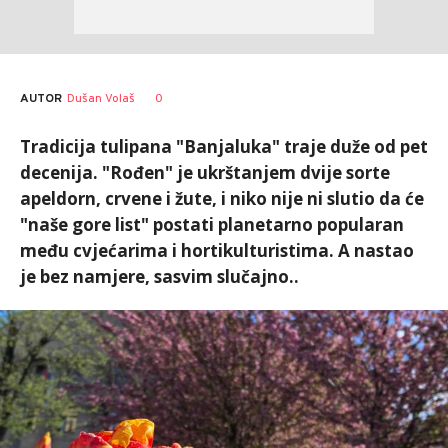
AUTOR
Dušan Volaš
0
Tradicija tulipana "Banjaluka" traje duže od pet
decenija. "Rođen" je ukrštanjem dvije sorte
apeldorn, crvene i žute, i niko nije ni slutio da će
"naše gore list" postati planetarno popularan
među cvjećarima i hortikulturistima. A nastao
je bez namjere, sasvim slučajno..