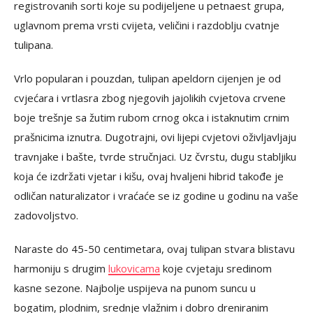
registrovanih sorti koje su podijeljene u petnaest grupa,
uglavnom prema vrsti cvijeta, veličini i razdoblju cvatnje
tulipana.
Vrlo popularan i pouzdan, tulipan apeldorn cijenjen je od
cvjećara i vrtlasra zbog njegovih jajolikih cvjetova crvene
boje trešnje sa žutim rubom crnog okca i istaknutim crnim
prašnicima iznutra. Dugotrajni, ovi lijepi cvjetovi oživljavljaju
travnjake i bašte, tvrde stručnjaci. Uz čvrstu, dugu stabljiku
koja će izdržati vjetar i kišu, ovaj hvaljeni hibrid takođe je
odličan naturalizator i vraćaće se iz godine u godinu na vaše
zadovoljstvo.
Naraste do 45-50 centimetara, ovaj tulipan stvara blistavu
harmoniju s drugim
lukovicama
koje cvjetaju sredinom
kasne sezone. Najbolje uspijeva na punom suncu u
bogatim, plodnim, srednje vlažnim i dobro dreniranim