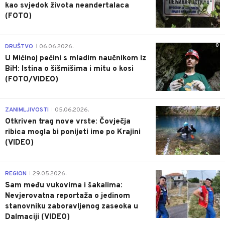
kao svjedok života neandertalaca
(FOTO)
0
DRUŠTVO
06.06.2026.
|
U Mićinoj pećini s mladim naučnikom iz
BiH: Istina o šišmišima i mitu o kosi
(FOTO/VIDEO)
0
ZANIMLJIVOSTI
05.06.2026.
|
Otkriven trag nove vrste: Čovječja
ribica mogla bi ponijeti ime po Krajini
(VIDEO)
0
REGION
29.05.2026.
|
Sam među vukovima i šakalima:
Nevjerovatna reportaža o jedinom
stanovniku zaboravljenog zaseoka u
Dalmaciji (VIDEO)