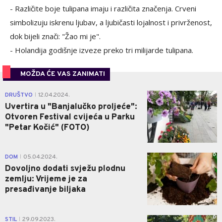
- Različite boje tulipana imaju i različita značenja. Crveni
simbolizuju iskrenu ljubav, a ljubičasti lojalnost i privrženost,
dok bijeli znači: "Žao mi je".
- Holandija godišnje izveze preko tri milijarde tulipana.
MOŽDA ĆE VAS ZANIMATI
0
DRUŠTVO
12.04.2024.
|
Uvertira u "Banjalučko proljeće":
Otvoren Festival cvijeća u Parku
"Petar Kočić" (FOTO)
0
DOM
05.04.2024.
|
Dovoljno dodati svježu plodnu
zemlju: Vrijeme je za
presađivanje biljaka
0
STIL
29.09.2023.
|