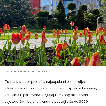
IZVOR: SLAVEN PETKOVIĆ - MONDO
Tulipani, simboli proljeća, najpopularnije su proljećne
lukovice i većina cvjećara im rezerviše mjesto u baštama,
vrtovima ili parkovima. Uzgajaju se zbog atraktivnih
cvjetova živih boja, a trenutno postoji više od 3000