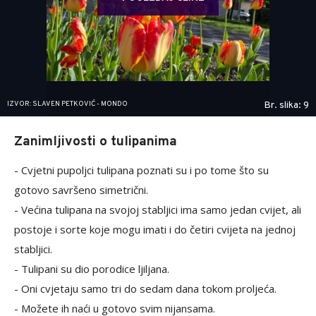
IZVOR: SLAVEN PETKOVIĆ - MONDO
Br. slika: 9
Zanimljivosti o tulipanima
- Cvjetni pupoljci tulipana poznati su i po tome što su
gotovo savršeno simetrični.
- Većina tulipana na svojoj stabljici ima samo jedan cvijet, ali
postoje i sorte koje mogu imati i do četiri cvijeta na jednoj
stabljici.
- Tulipani su dio porodice ljiljana.
- Oni cvjetaju samo tri do sedam dana tokom proljeća.
- Možete ih naći u gotovo svim nijansama.