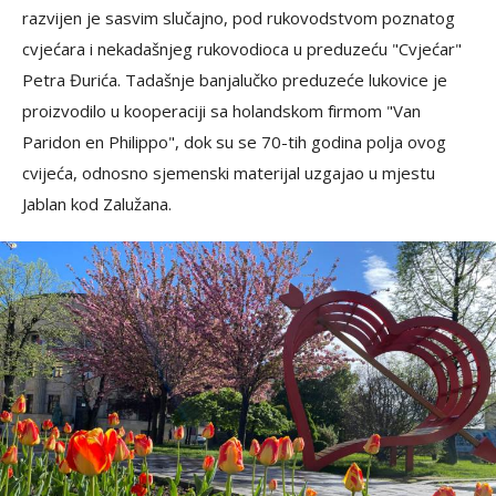
razvijen je sasvim slučajno, pod rukovodstvom poznatog
cvjećara i nekadašnjeg rukovodioca u preduzeću "Cvjećar"
Petra Đurića. Tadašnje banjalučko preduzeće lukovice je
proizvodilo u kooperaciji sa holandskom firmom "Van
Paridon en Philippo", dok su se 70-tih godina polja ovog
cvijeća, odnosno sjemenski materijal uzgajao u mjestu
Jablan kod Zalužana.