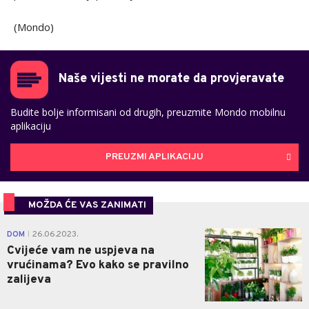
(Mondo)
Naše vijesti ne morate da provjeravate
Budite bolje informisani od drugih, preuzmite Mondo mobilnu
aplikaciju
PREUZMI APLIKACIJU
MOŽDA ĆE VAS ZANIMATI
0
DOM
26.06.2023.
|
Cvijeće vam ne uspjeva na
vrućinama? Evo kako se pravilno
zalijeva