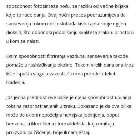
sposobnost fotosinteze noću, za razliku od većine biljaka
koje to rade danju. Ovaj noćni proces podrazumijeva da
sanseverija tokom noći oslobađa kisik i apsorbuje ugljen
dioksid, što doprinosi poboljšanju kvaliteta zraka u prostoru
u kom se nalazi.
Osim sposobnosti filtriranja vazduha, sanseverija takođe
pomaže u rashlađivanju okoline. Tokom vrelih dana ona kroz
lišće ispušta vlagu u vazduh, što ima prirodni efekat
hlađenja.
Još jedna prednost ove biljke je njena sposobnost upijanja
toksina rasprostranjenih u zraku. Dokazano je da ova biljka
može da ukloni nepoželjna hemijska jedinjenja, poput
benzena, trikloretilena i formaldehida, koja emituju
proizvodi za čišćenje, boje ili namještaj.