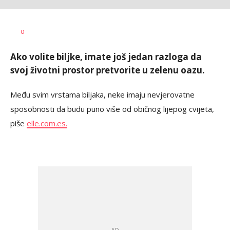
Dragana
AUTOR
0
Božić
Ako volite biljke, imate još jedan razloga da
svoj životni prostor pretvorite u zelenu oazu.
Među svim vrstama biljaka, neke imaju nevjerovatne
sposobnosti da budu puno više od običnog lijepog cvijeta,
piše
elle.com.es.