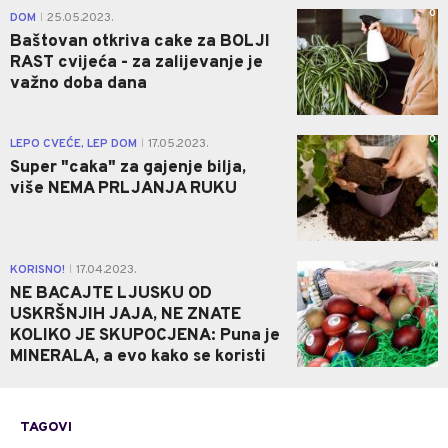
0
DOM
25.05.2023.
|
Baštovan otkriva cake za BOLJI
RAST cvijeća - za zalijevanje je
važno doba dana
0
LEPO CVEĆE, LEP DOM
17.05.2023.
|
Super "caka" za gajenje bilja,
više NEMA PRLJANJA RUKU
0
KORISNO!
17.04.2023.
|
NE BACAJTE LJUSKU OD
USKRŠNJIH JAJA, NE ZNATE
KOLIKO JE SKUPOCJENA: Puna je
MINERALA, a evo kako se koristi
TAGOVI