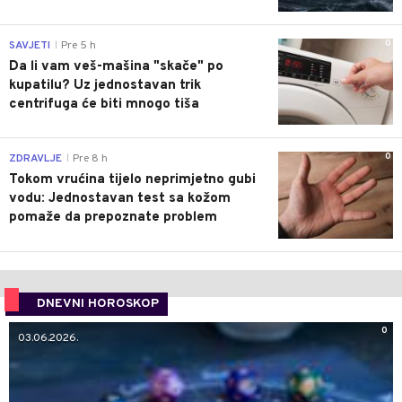
0
SAVJETI
Pre 5 h
|
Da li vam veš-mašina "skače" po
kupatilu? Uz jednostavan trik
centrifuga će biti mnogo tiša
0
ZDRAVLJE
Pre 8 h
|
Tokom vrućina tijelo neprimjetno gubi
vodu: Jednostavan test sa kožom
pomaže da prepoznate problem
DNEVNI HOROSKOP
0
03.06.2026.