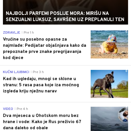
NAJBOLJI PARFEMI POSLIJE MORA: MIRIŠU NA
SENZUALNI LUKSUZ, SAVRŠENI UZ PREPLANULI TEN
0
ZDRAVLJE
Pre 1 h
|
Vrućine su posebno opasne za
najmlađe: Pedijatar objašnjava kako da
prepoznate prve znake pregrijavanja
kod djece
0
KUĆNI LJUBIMCI
Pre 3 h
|
Kad ih ugledaju, mnogi se sklone u
stranu: 5 rasa pasa koje iza moćnog
izgleda kriju nježnu narav
0
VIDEO
Pre 4 h
|
Dva mjeseca u Ohotskom moru bez
hrane i vode: Kako je Rus preživio 67
dana daleko od obale