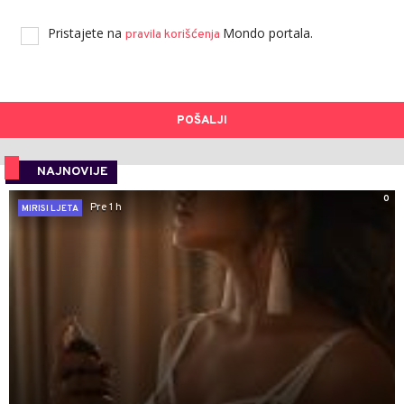
Pristajete na
Mondo portala.
pravila korišćenja
POŠALJI
NAJNOVIJE
0
Pre 1 h
MIRISI LJETA