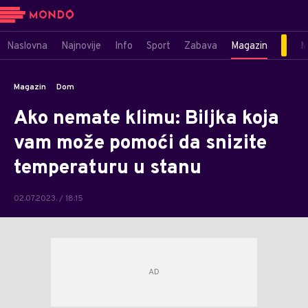
Naslovna
Najnovije
Info
Sport
Zabava
Magazin
M
Magazin
Dom
Ako nemate klimu: Biljka koja
vam može pomoći da snizite
temperaturu u stanu
02.07.2023. / 18:15