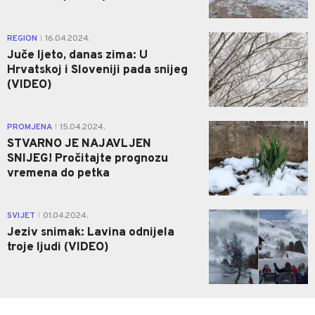
0
REGION
16.04.2024.
|
Juče ljeto, danas zima: U
Hrvatskoj i Sloveniji pada snijeg
(VIDEO)
1
PROMJENA
15.04.2024.
|
STVARNO JE NAJAVLJEN
SNIJEG! Pročitajte prognozu
vremena do petka
0
SVIJET
01.04.2024.
|
Jeziv snimak: Lavina odnijela
troje ljudi (VIDEO)