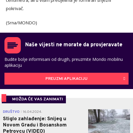
centimetra, ali u višim predjelima je formiran snježni
pokrivač.
(Srna/MONDO)
Naše vijesti ne morate da provjeravate
Budite bolje informisani od drugih, preuzmite Mondo mobilnu
aplikaciju
PREUZMI APLIKACIJU
MOŽDA ĆE VAS ZANIMATI
0
DRUŠTVO
16.04.2024.
|
Stiglo zahlađenje: Snijeg u
Novom Gradu i Bosanskom
Petrovcu (VIDEO)