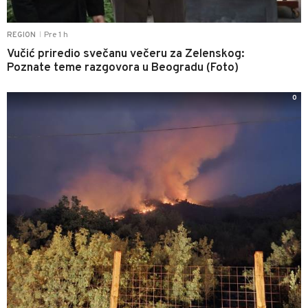
Pre 1 h
REGION
|
Vučić priredio svečanu večeru za Zelenskog:
Poznate teme razgovora u Beogradu (Foto)
0