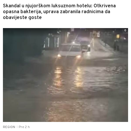
Skandal u njujorškom luksuznom hotelu: Otkrivena
opasna bakterija, uprava zabranila radnicima da
obavijeste goste
0
Pre 2 h
REGION
|