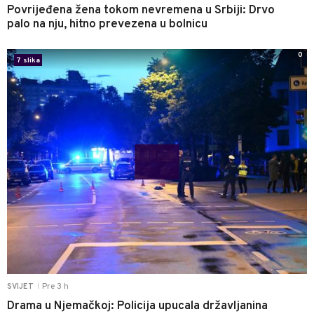
Povrijeđena žena tokom nevremena u Srbiji: Drvo
palo na nju, hitno prevezena u bolnicu
0
7 slika
Pre 3 h
SVIJET
|
Drama u Njemačkoj: Policija upucala državljanina