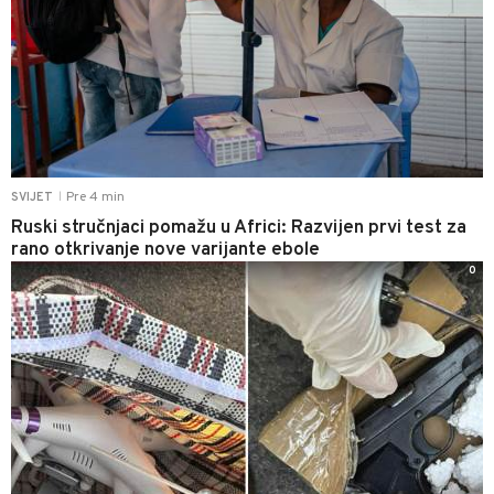
Pre 4 min
SVIJET
|
Ruski stručnjaci pomažu u Africi: Razvijen prvi test za
rano otkrivanje nove varijante ebole
0