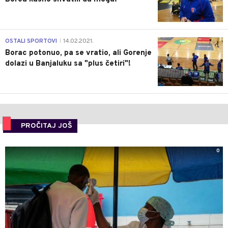
3
OSTALI SPORTOVI
14.02.2021.
|
Borac potonuo, pa se vratio, ali Gorenje
dolazi u Banjaluku sa "plus četiri"!
PROČITAJ JOŠ
0