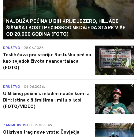
NAJDUŽA PEĆINA U BIH KRIJE JEZERO, HILJADE
ŠIŠMIŠA I KOSTI PEĆINSKOG MEDVJEDA STARE VIŠE
OD 20.000 GODINA (FOTO)
0
DRUŠTVO
28.06.2026.
|
Teslić čuva praistoriju: Rastuška pećina
kao svjedok života neandertalaca
(FOTO)
0
DRUŠTVO
06.06.2026.
|
U Mićinoj pećini s mladim naučnikom iz
BiH: Istina o šišmišima i mitu o kosi
(FOTO/VIDEO)
0
ZANIMLJIVOSTI
05.06.2026.
|
Otkriven trag nove vrste: Čovječja