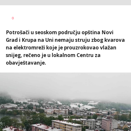
Nikolina
AUTOR
0
Damjanić
Potrošači u seoskom području opština Novi
Grad i Krupa na Uni nemaju struju zbog kvarova
na elektromreži koje je prouzrokovao vlažan
snijeg, rečeno je u lokalnom Centru za
obavještavanje.