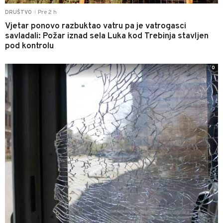
Pre 2 h
DRUŠTVO
|
Vjetar ponovo razbuktao vatru pa je vatrogasci
savladali: Požar iznad sela Luka kod Trebinja stavljen
pod kontrolu
0