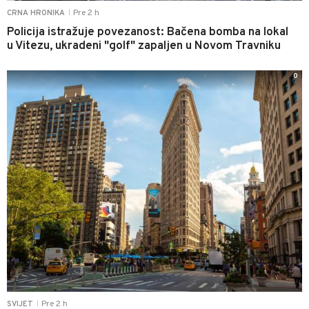
Pre 2 h
CRNA HRONIKA
|
Policija istražuje povezanost: Bačena bomba na lokal
u Vitezu, ukradeni "golf" zapaljen u Novom Travniku
0
Pre 2 h
SVIJET
|