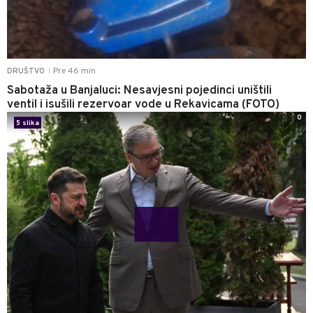
Pre 46 min
DRUŠTVO
|
Sabotaža u Banjaluci: Nesavjesni pojedinci uništili
ventil i isušili rezervoar vode u Rekavicama (FOTO)
0
5 slika