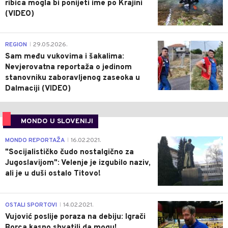
ribica mogla bi ponijeti ime po Krajini
(VIDEO)
0
REGION
29.05.2026.
|
Sam među vukovima i šakalima:
Nevjerovatna reportaža o jedinom
stanovniku zaboravljenog zaseoka u
Dalmaciji (VIDEO)
MONDO U SLOVENIJI
4
MONDO REPORTAŽA
16.02.2021.
|
"Socijalističko čudo nostalgično za
Jugoslavijom": Velenje je izgubilo naziv,
ali je u duši ostalo Titovo!
1
OSTALI SPORTOVI
14.02.2021.
|
Vujović poslije poraza na debiju: Igrači
Borca kasno shvatili da mogu!