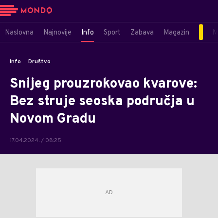
Naslovna
Najnovije
Info
Sport
Zabava
Magazin
M
Info
Društvo
Snijeg prouzrokovao kvarove:
Bez struje seoska područja u
Novom Gradu
17.04.2024. / 08:25