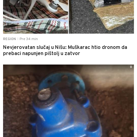
Pre 34 min
REGION
|
Nevjerovatan slučaj u Nišu: Muškarac htio dronom da
prebaci napunjen pištolj u zatvor
0