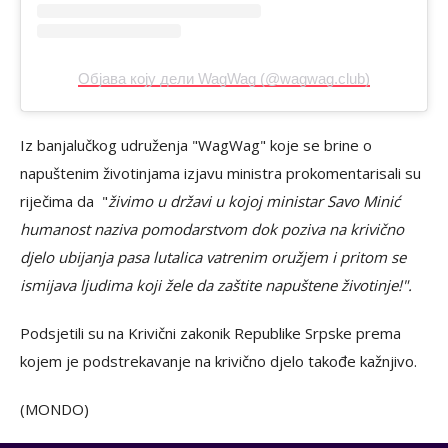
Објава коју дели WagWag (@wagwag.club)
Iz banjalučkog udruženja "WagWag" koje se brine o
napuštenim životinjama izjavu ministra prokomentarisali su
riječima da "
živimo u državi u kojoj ministar Savo Minić
humanost naziva pomodarstvom dok poziva na krivično
djelo ubijanja pasa lutalica vatrenim oružjem i pritom se
ismijava ljudima koji žele da zaštite napuštene životinje!".
Podsjetili su na Krivični zakonik Republike Srpske prema
kojem je podstrekavanje na krivično djelo takođe kažnjivo.
(MONDO)