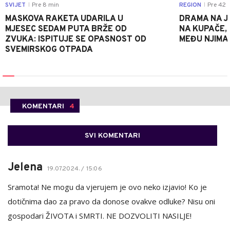
SVIJET
Pre 8 min
REGION
Pre 42 
|
|
MASKOVA RAKETA UDARILA U
DRAMA NA J
MJESEC SEDAM PUTA BRŽE OD
NA KUPAČE, 
ZVUKA: ISPITUJE SE OPASNOST OD
MEĐU NJIMA 
SVEMIRSKOG OTPADA
KOMENTARI
4
SVI KOMENTARI
Jelena
19.07.2024. / 15:06
Sramota! Ne mogu da vjerujem je ovo neko izjavio! Ko je
dotičnima dao za pravo da donose ovakve odluke? Nisu oni
gospodari ŽIVOTA i SMRTI. NE DOZVOLITI NASILJE!