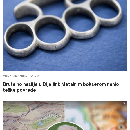
Pre 2 h
CRNA HRONIKA
|
Brutalno nasilje u Bijeljini: Metalnim bokserom nanio
teške povrede
0