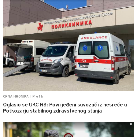
Pre 1 h
CRNA HRONIKA
|
Oglasio se UKC RS: Povrijeđeni suvozač iz nesreće u
Potkozarju stabilnog zdravstvenog stanja
0