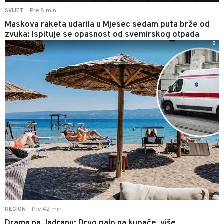
Pre 8 min
SVIJET
|
Maskova raketa udarila u Mjesec sedam puta brže od
zvuka: Ispituje se opasnost od svemirskog otpada
0
Pre 42 min
REGION
|
Drama na Jadranu: Drvo palo na kupače, više