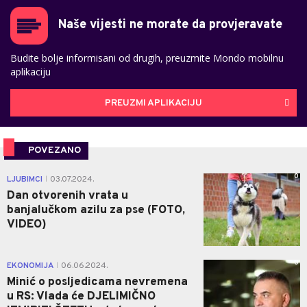
Naše vijesti ne morate da provjeravate
Budite bolje informisani od drugih, preuzmite Mondo mobilnu
aplikaciju
PREUZMI APLIKACIJU
POVEZANO
0
LJUBIMCI
03.07.2024.
|
Dan otvorenih vrata u
banjalučkom azilu za pse (FOTO,
VIDEO)
0
EKONOMIJA
06.06.2024.
|
Minić o posljedicama nevremena
u RS: Vlada će DJELIMIČNO