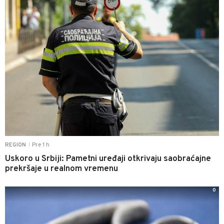
Pre 1 h
REGION
|
Uskoro u Srbiji: Pametni uređaji otkrivaju saobraćajne
prekršaje u realnom vremenu
0