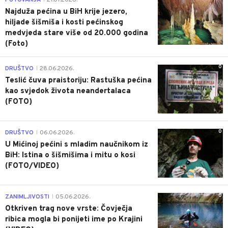
Najduža pećina u BiH krije jezero,
hiljade šišmiša i kosti pećinskog
medvjeda stare više od 20.000 godina
(Foto)
0
DRUŠTVO
28.06.2026.
|
Teslić čuva praistoriju: Rastuška pećina
kao svjedok života neandertalaca
(FOTO)
0
DRUŠTVO
06.06.2026.
|
U Mićinoj pećini s mladim naučnikom iz
BiH: Istina o šišmišima i mitu o kosi
(FOTO/VIDEO)
0
ZANIMLJIVOSTI
05.06.2026.
|
Otkriven trag nove vrste: Čovječja
ribica mogla bi ponijeti ime po Krajini