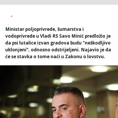
Željko
AUTOR
4
Svitlica
Ministar poljoprivrede, šumarstva i
vodoprivrede u Vladi RS Savo Minić predložio je
da psi lutalice izvan gradova budu "neškodljivo
uklonjeni", odnosno odstrijeljeni. Najavio je da
će se stavka o tome naći u Zakonu o lovstvu.