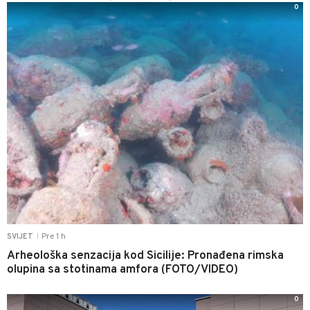
0
Pre 1 h
SVIJET
|
Arheološka senzacija kod Sicilije: Pronađena rimska
olupina sa stotinama amfora (FOTO/VIDEO)
0