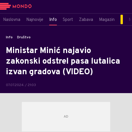
Naslovna
Najnovije
Info
Sport
Zabava
Magazin
M
Info
Društvo
Ministar Minić najavio
zakonski odstrel pasa lutalica
izvan gradova (VIDEO)
07.07.2024. / 21:03