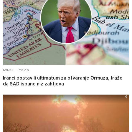
Pre 2 h
SVIJET
|
Iranci postavili ultimatum za otvaranje Ormuza, traže
da SAD ispune niz zahtjeva
0