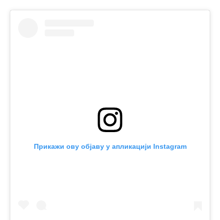
Прикажи ову објаву у апликацији Instagram