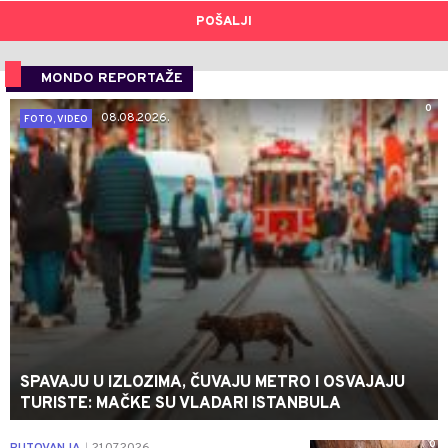
POŠALJI
MONDO REPORTAŽE
0
08.08.2026.
FOTO, VIDEO
SPAVAJU U IZLOZIMA, ČUVAJU METRO I OSVAJAJU
TURISTE: MAČKE SU VLADARI ISTANBULA
0
PUTOVANJA
21.07.2026.
|