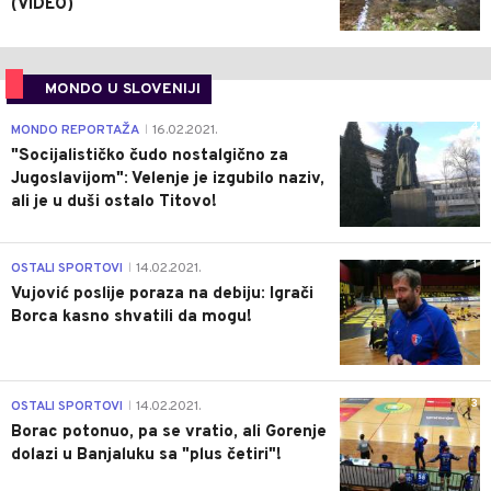
(VIDEO)
MONDO U SLOVENIJI
4
MONDO REPORTAŽA
16.02.2021.
|
"Socijalističko čudo nostalgično za
Jugoslavijom": Velenje je izgubilo naziv,
ali je u duši ostalo Titovo!
1
OSTALI SPORTOVI
14.02.2021.
|
Vujović poslije poraza na debiju: Igrači
Borca kasno shvatili da mogu!
3
OSTALI SPORTOVI
14.02.2021.
|
Borac potonuo, pa se vratio, ali Gorenje
dolazi u Banjaluku sa "plus četiri"!