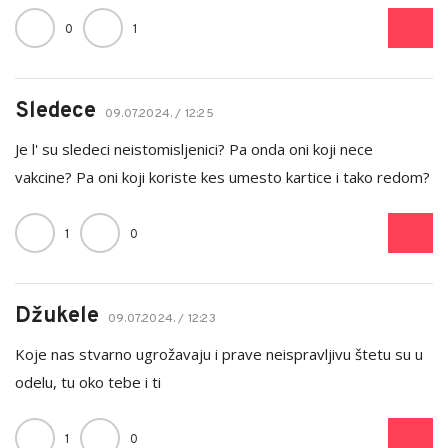
0
1
Sledece
09.07.2024. / 12:25
Je l' su sledeci neistomisljenici? Pa onda oni koji nece
vakcine? Pa oni koji koriste kes umesto kartice i tako redom?
1
0
Džukele
09.07.2024. / 12:23
Koje nas stvarno ugrožavaju i prave neispravljivu štetu su u
odelu, tu oko tebe i ti
1
0