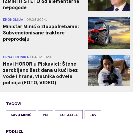
IZMIRITI ŠTETU od elementarne
nepogode
0
EKONOMIJA
09.05.2024.
|
Ministar Minić o zloupotrebama:
Subvencionisane traktore
preprodaju
6
CRNA HRONIKA
04.02.2023.
|
Novi HOROR u Piskavici: Štene
zarobljeno šest dana u kući bez
vode i hrane, vlasnika odvela
policija (FOTO, VIDEO)
TAGOVI
SAVO MINIĆ
PSI
LUTALICE
LOV
PODIJELI