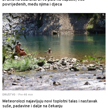
povrijeđenih, među njima i djeca
0
Pre 48 min
DRUŠTVO
|
Meteorolozi najavljuju novi toplotni talas i nastavak
suše, padavine i dalje na čekanju