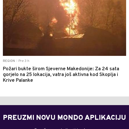
Pre 3 h
REGION
|
Požari bukte širom Sjeverne Makedonije: Za 24 sata
gorjelo na 25 lokacija, vatra još aktivna kod Skoplja i
Krive Palanke
PREUZMI NOVU MONDO APLIKACIJU