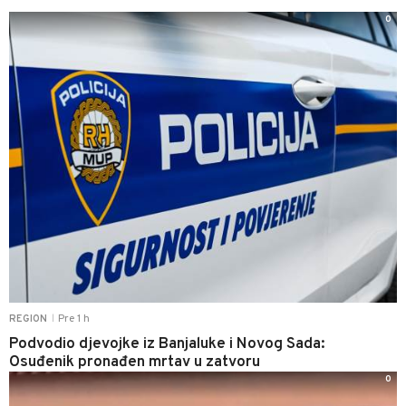
0
Pre 1 h
REGION
|
Podvodio djevojke iz Banjaluke i Novog Sada:
Osuđenik pronađen mrtav u zatvoru
0