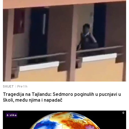
Pre 1 h
SVIJET
|
Tragedija na Tajlandu: Sedmoro poginulih u pucnjavi u
školi, među njima i napadač
0
6 slika