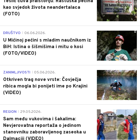
Teslić čuva praistoriju: Rastuška pećina
kao svjedok života neandertalaca
(FOTO)
0
DRUŠTVO
06.06.2026.
|
U Mićinoj pećini s mladim naučnikom iz
BiH: Istina o šišmišima i mitu o kosi
(FOTO/VIDEO)
0
ZANIMLJIVOSTI
05.06.2026.
|
Otkriven trag nove vrste: Čovječja
ribica mogla bi ponijeti ime po Krajini
(VIDEO)
0
REGION
29.05.2026.
|
Sam među vukovima i šakalima:
Nevjerovatna reportaža o jedinom
stanovniku zaboravljenog zaseoka u
Dalmaciji (VIDEO)