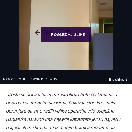
POGLEDAJ SLIKE
IZVOR: SLAVEN PETKOVIĆ, MONDO.BA
Br. slika: 21
"Dosta se priča o lošoj infrastrukturi bolnice. Ljudi nisu
upoznati sa mnogim stvarima. Pokazali smo kroz neke
oprimjere da smo radili velike operacije vrlo uspješno.
Banjaluka naravno ima najveće kapacitete jer su najveći i
najjači, ali mislim da mi iz manjih bolnica moramo da