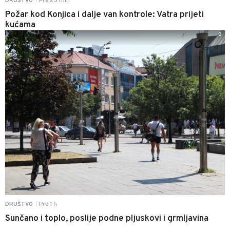
Pre 25 min
DRUŠTVO
|
Požar kod Konjica i dalje van kontrole: Vatra prijeti
kućama
0
Pre 1 h
DRUŠTVO
|
Sunčano i toplo, poslije podne pljuskovi i grmljavina