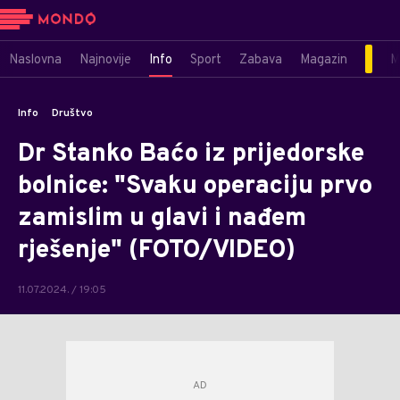
Naslovna
Najnovije
Info
Sport
Zabava
Magazin
M
Info
Društvo
Dr Stanko Baćo iz prijedorske
bolnice: "Svaku operaciju prvo
zamislim u glavi i nađem
rješenje" (FOTO/VIDEO)
11.07.2024. / 19:05