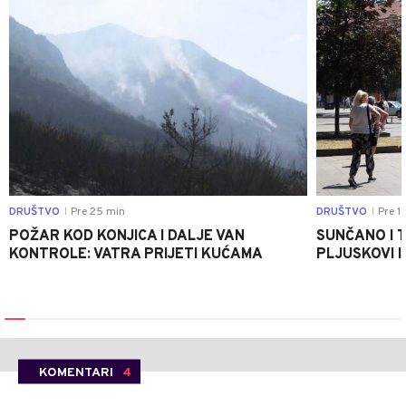
DRUŠTVO
Pre 25 min
DRUŠTVO
Pre 1 
|
|
POŽAR KOD KONJICA I DALJE VAN
SUNČANO I 
KONTROLE: VATRA PRIJETI KUĆAMA
PLJUSKOVI I
KOMENTARI
4