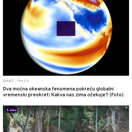
Pre 2 h
SVIJET
|
Dva moćna okeanska fenomena pokreću globalni
vremenski preokret: Kakva nas zima očekuje? (Foto)
0
5 slika