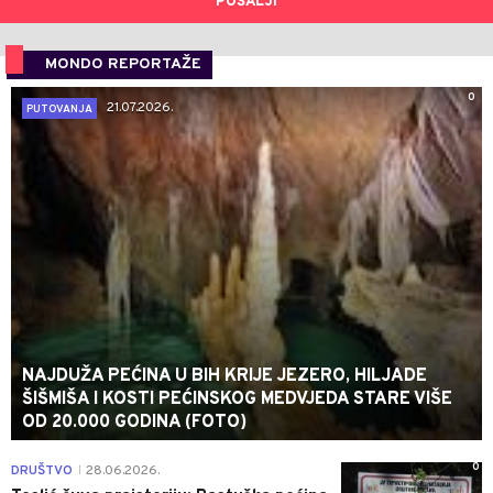
POŠALJI
MONDO REPORTAŽE
0
21.07.2026.
PUTOVANJA
NAJDUŽA PEĆINA U BIH KRIJE JEZERO, HILJADE
ŠIŠMIŠA I KOSTI PEĆINSKOG MEDVJEDA STARE VIŠE
OD 20.000 GODINA (FOTO)
0
DRUŠTVO
28.06.2026.
|