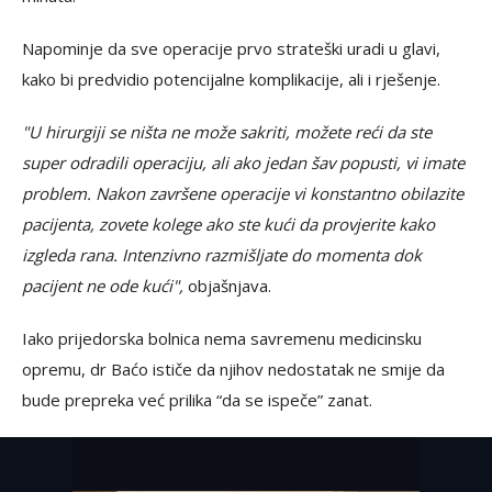
Napominje da sve operacije prvo strateški uradi u glavi,
kako bi predvidio potencijalne komplikacije, ali i rješenje.
"U hirurgiji se ništa ne može sakriti, možete reći da ste
super odradili operaciju, ali ako jedan šav popusti, vi imate
problem. Nakon završene operacije vi konstantno obilazite
pacijenta, zovete kolege ako ste kući da provjerite kako
izgleda rana. Intenzivno razmišljate do momenta dok
pacijent ne ode kući",
objašnjava.
Iako prijedorska bolnica nema savremenu medicinsku
opremu, dr Baćo ističe da njihov nedostatak ne smije da
bude prepreka već prilika “da se ispeče” zanat.