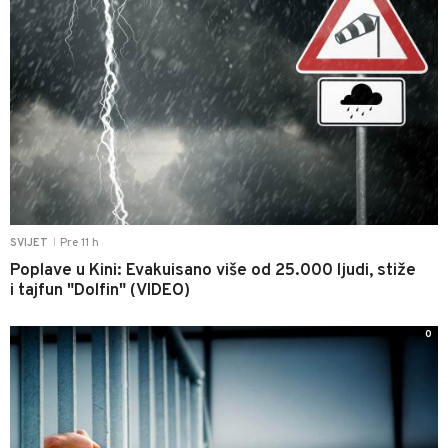
Pre 11 h
SVIJET
|
Poplave u Kini: Evakuisano više od 25.000 ljudi, stiže
i tajfun "Dolfin" (VIDEO)
0