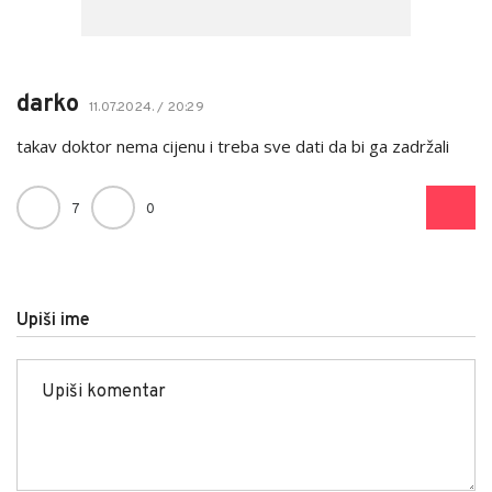
darko
11.07.2024. / 20:29
takav doktor nema cijenu i treba sve dati da bi ga zadržali
7
0
Upiši ime