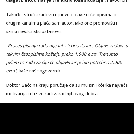
ulagati, a kod nas je trenutno loša situacija
"
, navodi on.
Takođe, stručni radovi i njihove objave u časopisima ili
drugim kanalima plaća sam autor, iako one promovišu i
samu medicinsku ustanovu.
"Proces pisanja rada nije lak i jednostavan. Objave radova u
takvim časopisima koštaju preko 1.000 evra. Trenutno
pišem tri rada za čije će objavljivanje biti potrebno 2.000
evra",
kaže naš sagovornik.
Doktor Baćo na kraju poručuje da su mu sin i kćerka najveća
motivacija i da sve radi zarad njihovog dobra.