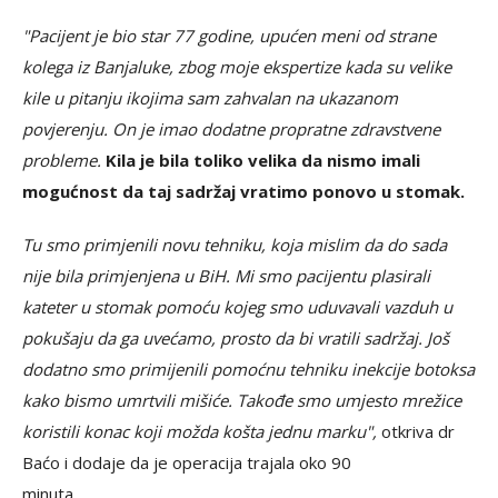
"Pacijent je bio star 77 godine, upućen meni od strane
kolega iz Banjaluke, zbog moje ekspertize kada su velike
kile u pitanju ikojima sam zahvalan na ukazanom
povjerenju. On je imao dodatne propratne zdravstvene
probleme.
Kila je bila toliko velika da nismo imali
mogućnost da taj sadržaj vratimo ponovo u stomak.
Tu smo primjenili novu tehniku, koja mislim da do sada
nije bila primjenjena u BiH. Mi smo pacijentu plasirali
kateter u stomak pomoću kojeg
smo uduvavali vazduh u
pokušaju da ga uvećamo, prosto da bi vratili sadržaj. Još
dodatno smo primijenili pomoćnu tehniku inekcije botoksa
kako bismo umrtvili mišiće. Takođe smo umjesto mrežice
koristili konac koji možda košta jednu marku",
otkriva dr
Baćo i dodaje da je operacija trajala oko 90
minuta.