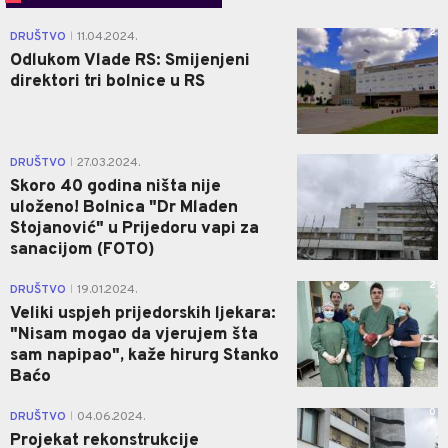
2
DRUŠTVO
11.04.2024.
|
Odlukom Vlade RS: Smijenjeni
direktori tri bolnice u RS
2
DRUŠTVO
27.03.2024.
|
Skoro 40 godina ništa nije
uloženo! Bolnica "Dr Mladen
Stojanović" u Prijedoru vapi za
sanacijom (FOTO)
2
DRUŠTVO
19.01.2024.
|
Veliki uspjeh prijedorskih ljekara:
"Nisam mogao da vjerujem šta
sam napipao", kaže hirurg Stanko
Baćo
0
DRUŠTVO
04.06.2024.
|
Projekat rekonstrukcije