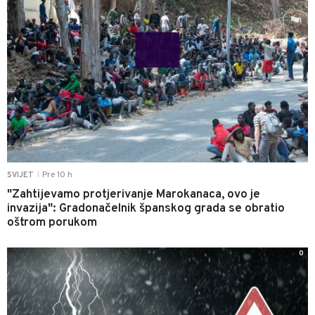
Pre 10 h
SVIJET
|
"Zahtijevamo protjerivanje Marokanaca, ovo je
invazija": Gradonačelnik španskog grada se obratio
oštrom porukom
0