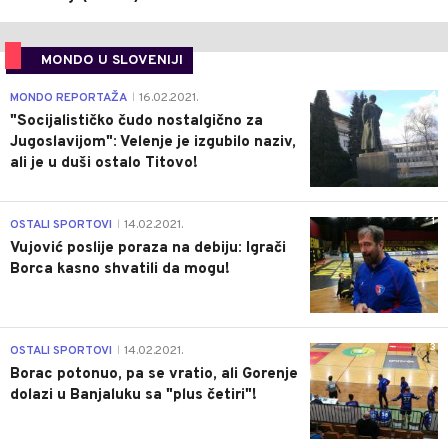
MONDO U SLOVENIJI
4
MONDO REPORTAŽA
16.02.2021.
|
"Socijalističko čudo nostalgično za
Jugoslavijom": Velenje je izgubilo naziv,
ali je u duši ostalo Titovo!
1
OSTALI SPORTOVI
14.02.2021.
|
Vujović poslije poraza na debiju: Igrači
Borca kasno shvatili da mogu!
3
OSTALI SPORTOVI
14.02.2021.
|
Borac potonuo, pa se vratio, ali Gorenje
dolazi u Banjaluku sa "plus četiri"!