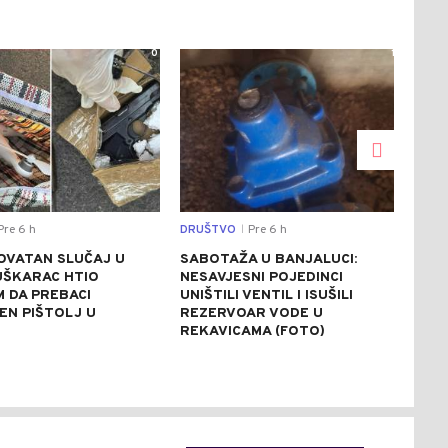
0
1
re 6 h
DRUŠTVO
Pre 6 h
REGI
|
OVATAN SLUČAJ U
SABOTAŽA U BANJALUCI:
VUČ
UŠKARAC HTIO
NESAVJESNI POJEDINCI
VEČ
 DA PREBACI
UNIŠTILI VENTIL I ISUŠILI
POZ
EN PIŠTOLJ U
REZERVOAR VODE U
RAZ
R
REKAVICAMA (FOTO)
(FO