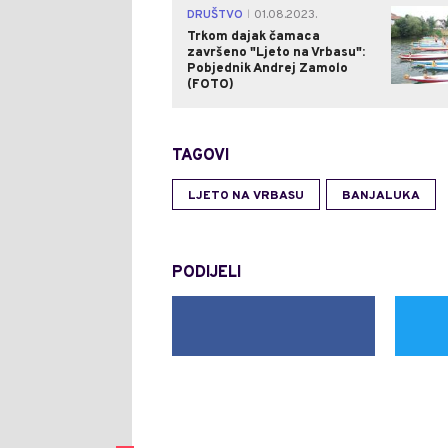
DRUŠTVO
01.08.2023.
|
Trkom dajak čamaca
završeno "Ljeto na Vrbasu":
Pobjednik Andrej Zamolo
(FOTO)
TAGOVI
LJETO NA VRBASU
BANJALUKA
PODIJELI