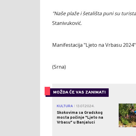
"Naše plaže i šetališta puni su turista
Stanivuković.
Manifestacija "Ljeto na Vrbasu 2024" t
(Srna)
MOŽDA ĆE VAS ZANIMATI
KULTURA
13.07.2024.
|
Skokovima sa Gradskog
mosta počinje "Ljeto na
Vrbasu" u Banjaluci