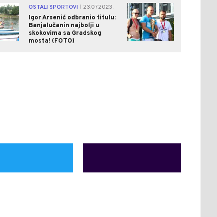
0
0
OSTALI SPORTOVI
23.07.2023.
|
Igor Arsenić odbranio titulu:
Banjalučanin najbolji u
skokovima sa Gradskog
mosta! (FOTO)