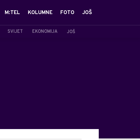
M:TEL
KOLUMNE
FOTO
JOŠ
SVIJET
EKONOMIJA
JOŠ