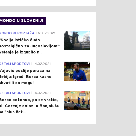
MONDO U SLOVENIJI
4
MONDO REPORTAŽA
16.02.2021.
|
"Socijalističko čudo
nostalgično za Jugoslavijom":
Velenje je izgubilo n...
1
OSTALI SPORTOVI
14.02.2021.
|
Vujović poslije poraza na
debiju: Igrači Borca kasno
shvatili da mogu!
3
OSTALI SPORTOVI
14.02.2021.
|
Borac potonuo, pa se vratio,
ali Gorenje dolazi u Banjaluku
sa "plus čet...