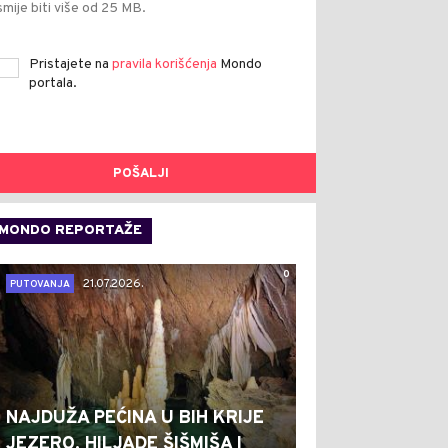
smije biti više od 25 MB.
Pristajete na
pravila korišćenja
Mondo
portala.
POŠALJI
MONDO REPORTAŽE
0
21.07.2026.
PUTOVANJA
NAJDUŽA PEĆINA U BIH KRIJE
JEZERO, HILJADE ŠIŠMIŠA I