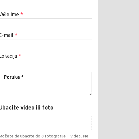
Vaše ime
*
E-mail
*
Lokacija
*
Ubacite video ili foto
Možete da ubacite do 3 fotografije ili videa. Ne