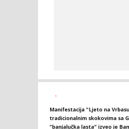
Vesna
AUTOR
1
Kerkez
Manifestacija "Ljeto na Vrbasu
tradicionalnim skokovima sa G
"banjalučka lasta" izveo je Ban