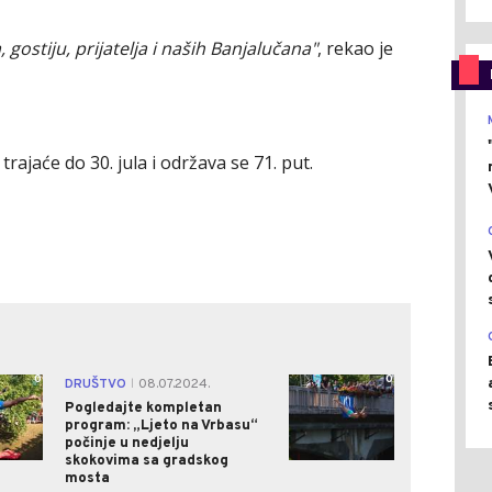
, gostiju, prijatelja i naših Banjalučana"
, rekao je
rajaće do 30. jula i održava se 71. put.
0
0
DRUŠTVO
08.07.2024.
|
Pogledajte kompletan
program: „Ljeto na Vrbasu“
počinje u nedjelju
skokovima sa gradskog
mosta