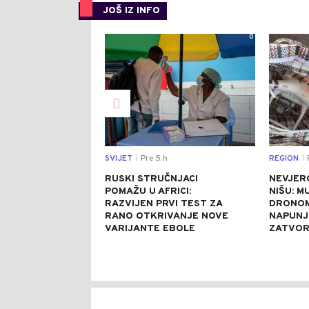
JOŠ IZ INFO
0
SVIJET
Pre 5 h
REGION
P
|
|
RUSKI STRUČNJACI
NEVJER
POMAŽU U AFRICI:
NIŠU: M
RAZVIJEN PRVI TEST ZA
DRONOM
RANO OTKRIVANJE NOVE
NAPUNJ
VARIJANTE EBOLE
ZATVO