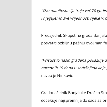
"Ova manifestacija traje već 70 god
i njegujemo sve vrijednosti rijeke Vr
Predsjednik Skupštine grada Banjalu
posvetiti ozbiljnu pažnju ovoj manife
"Prisustvo naših građana pokazuje da
narednih 15 dana u sadržajima koje je
naveo je Ninković.
Gradonačelnik Banjaluke Draško Stan
dočekuje najspremnija do sada sa bro