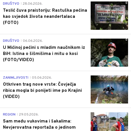
0
DRUŠTVO
28.06.2026.
|
Teslić čuva praistoriju: Rastuška pećina
kao svjedok života neandertalaca
(FOTO)
0
DRUŠTVO
06.06.2026.
|
U Mićinoj pećini s mladim naučnikom iz
BiH: Istina o šišmišima i mitu o kosi
(FOTO/VIDEO)
0
ZANIMLJIVOSTI
05.06.2026.
|
Otkriven trag nove vrste: Čovječja
ribica mogla bi ponijeti ime po Krajini
(VIDEO)
0
REGION
29.05.2026.
|
Sam među vukovima i šakalima:
Nevjerovatna reportaža o jedinom