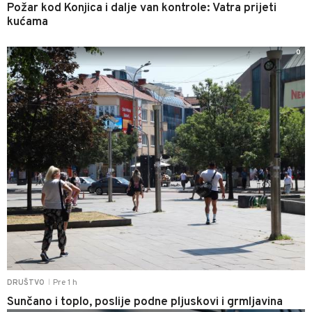
Požar kod Konjica i dalje van kontrole: Vatra prijeti
kućama
0
Pre 1 h
DRUŠTVO
|
Sunčano i toplo, poslije podne pljuskovi i grmljavina