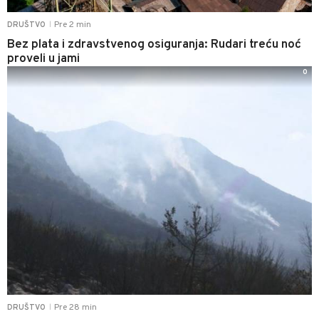
Pre 2 min
DRUŠTVO
|
Bez plata i zdravstvenog osiguranja: Rudari treću noć
proveli u jami
0
Pre 28 min
DRUŠTVO
|