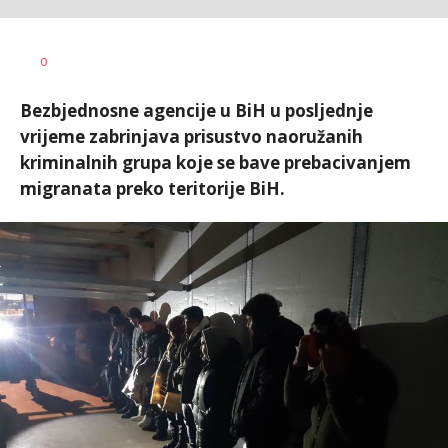
Željko
AUTOR
0
Svitlica
Bezbjednosne agencije u BiH u posljednje
vrijeme zabrinjava prisustvo naoružanih
kriminalnih grupa koje se bave prebacivanjem
migranata preko teritorije BiH.