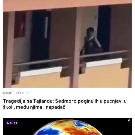
Pre 1 h
SVIJET
|
Tragedija na Tajlandu: Sedmoro poginulih u pucnjavi u
školi, među njima i napadač
0
6 slika