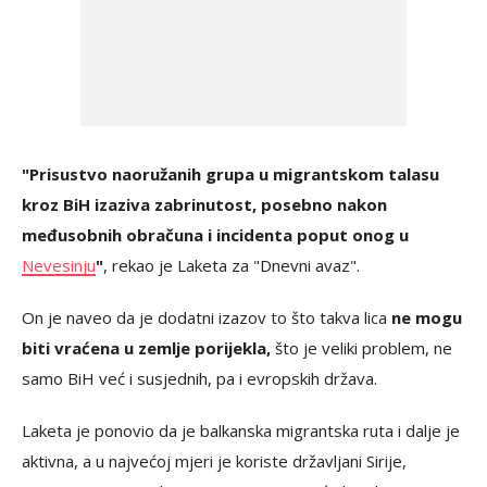
"Prisustvo naoružanih grupa u migrantskom talasu
kroz BiH izaziva zabrinutost, posebno nakon
međusobnih obračuna i incidenta poput onog u
Nevesinju
"
, rekao je Laketa za "Dnevni avaz".
On je naveo da je dodatni izazov to što takva lica
ne mogu
biti vraćena u zemlje porijekla,
što je veliki problem, ne
samo BiH već i susjednih, pa i evropskih država.
Laketa je ponovio da je balkanska migrantska ruta i dalje je
aktivna, a u najvećoj mjeri je koriste državljani Sirije,