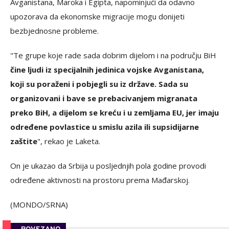
Avganistana, Maroka i Egipta, napominjući da odavno
upozorava da ekonomske migracije mogu donijeti
bezbjednosne probleme.
"Te grupe koje rade sada dobrim dijelom i na području BiH
čine ljudi iz specijalnih jedinica vojske Avganistana,
koji su poraženi i pobjegli su iz države. Sada su
organizovani i bave se prebacivanjem migranata
preko BiH, a dijelom se kreću i u zemljama EU, jer imaju
određene povlastice u smislu azila ili supsidijarne
zaštite
", rekao je Laketa.
On je ukazao da Srbija u posljednjih pola godine provodi
određene aktivnosti na prostoru prema Mađarskoj.
(MONDO/SRNA)