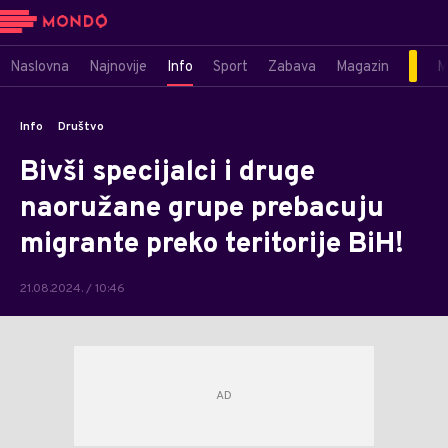
Naslovna
Najnovije
Info
Sport
Zabava
Magazin
M
Info
Društvo
Bivši specijalci i druge
naoružane grupe prebacuju
migrante preko teritorije BiH!
21.08.2024. / 10:46