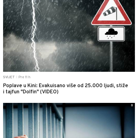
Pre 11 h
SVIJET
|
Poplave u Kini: Evakuisano više od 25.000 ljudi, stiže
i tajfun "Dolfin" (VIDEO)
0