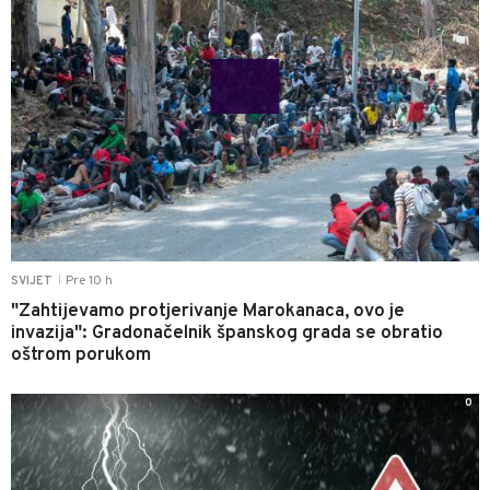
Pre 10 h
SVIJET
|
"Zahtijevamo protjerivanje Marokanaca, ovo je
invazija": Gradonačelnik španskog grada se obratio
oštrom porukom
0