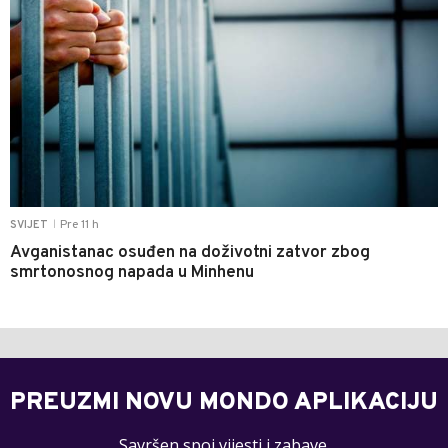
Pre 11 h
SVIJET
|
Avganistanac osuđen na doživotni zatvor zbog
smrtonosnog napada u Minhenu
PREUZMI NOVU MONDO APLIKACIJU
Savršen spoj vijesti i zabave.