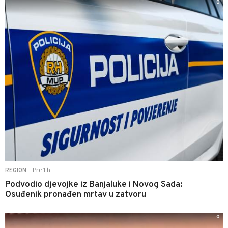
0
Pre 1 h
REGION
|
Podvodio djevojke iz Banjaluke i Novog Sada:
Osuđenik pronađen mrtav u zatvoru
0