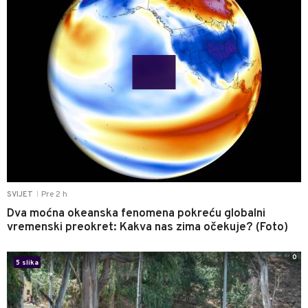
Pre 2 h
SVIJET
|
Dva moćna okeanska fenomena pokreću globalni
vremenski preokret: Kakva nas zima očekuje? (Foto)
0
5 slika