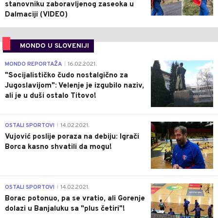
stanovniku zaboravljenog zaseoka u
Dalmaciji (VIDEO)
MONDO U SLOVENIJI
4
MONDO REPORTAŽA
16.02.2021.
|
"Socijalističko čudo nostalgično za
Jugoslavijom": Velenje je izgubilo naziv,
ali je u duši ostalo Titovo!
1
OSTALI SPORTOVI
14.02.2021.
|
Vujović poslije poraza na debiju: Igrači
Borca kasno shvatili da mogu!
3
OSTALI SPORTOVI
14.02.2021.
|
Borac potonuo, pa se vratio, ali Gorenje
dolazi u Banjaluku sa "plus četiri"!