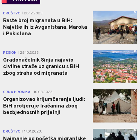
POVEZANO
0
DRUŠTVO
28.12.2023.
|
Raste broj migranata u BiH:
Najviše ih iz Avganistana, Maroka
i Pakistana
0
REGION
25.10.2023.
|
Gradonačelnik Sinja najavio
civilne straže uz granicu s BiH
zbog straha od migranata
0
CRNA HRONIKA
10.03.2023.
|
Organizovao krijumčarenje ljudi:
BiH protjeruje Iračanina zbog
bezbjednosnih prijetnji
0
DRUŠTVO
17.01.2023.
|
Najmanje od početka migrantske