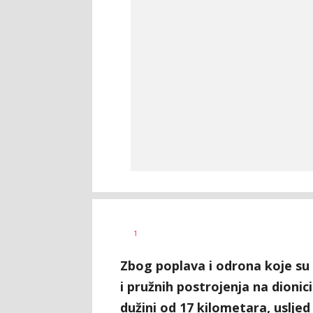
Željko
AUTOR
1
Svitlica
Zbog poplava i odrona koje su
i pružnih postrojenja na dioni
dužini od 17 kilometara, usljed