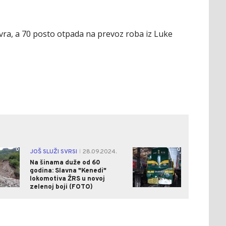
evra, a 70 posto otpada na prevoz roba iz Luke
0
0
JOŠ SLUŽI SVRSI
28.09.2024.
|
Na šinama duže od 60
godina: Slavna "Kenedi"
lokomotiva ŽRS u novoj
zelenoj boji (FOTO)