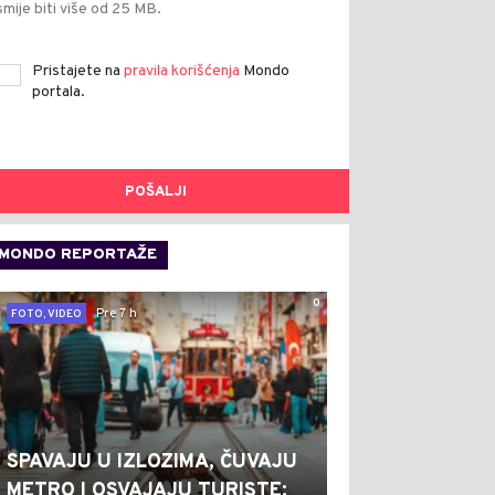
smije biti više od 25 MB.
Pristajete na
pravila korišćenja
Mondo
portala.
POŠALJI
MONDO REPORTAŽE
0
Pre 7 h
FOTO, VIDEO
SPAVAJU U IZLOZIMA, ČUVAJU
METRO I OSVAJAJU TURISTE: