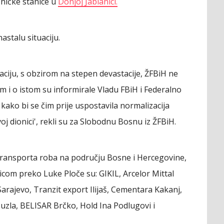
zničke stanice u
Donjoj Jablanici.
astalu situaciju.
aciju, s obzirom na stepen devastacije, ŽFBiH ne
m i o istom su informirale Vladu FBiH i Federalno
kako bi se čim prije uspostavila normalizacija
j dionici', rekli su za Slobodnu Bosnu iz ŽFBiH.
 transporta roba na području Bosne i Hercegovine,
icom preko Luke Ploče su: GIKIL, Arcelor Mittal
Sarajevo, Tranzit export Ilijaš, Cementara Kakanj,
Tuzla, BELISAR Brčko, Hold Ina Podlugovi i