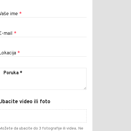
Vaše ime
*
E-mail
*
Lokacija
*
Ubacite video ili foto
Možete da ubacite do 3 fotografije ili videa. Ne