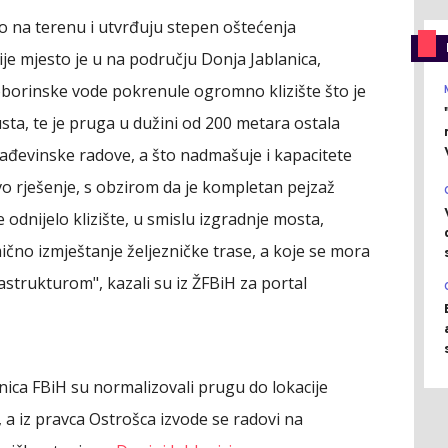
 na terenu i utvrđuju stepen oštećenja
nije mjesto je u na području Donja Jablanica,
oborinske vode pokrenule ogromno klizište što je
sta, te je pruga u dužini od 200 metara ostala
 građevinske radove, a što nadmašuje i kapacitete
vo rješenje, s obzirom da je kompletan pejzaž
e odnijelo klizište, u smislu izgradnje mosta,
mično izmještanje željezničke trase, a koje se mora
astrukturom", kazali su iz ŽFBiH za portal
ica FBiH su normalizovali prugu do lokacije
a iz pravca Ostrošca izvode se radovi na