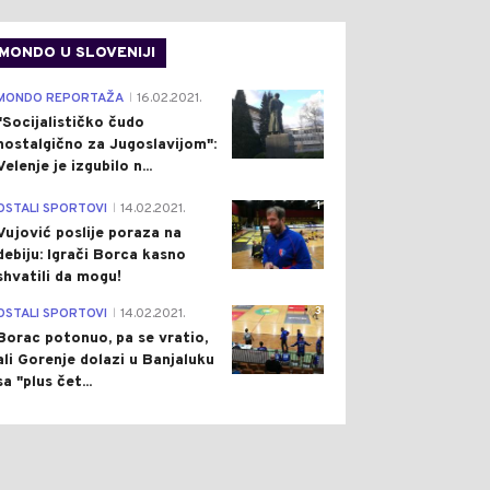
MONDO U SLOVENIJI
4
MONDO REPORTAŽA
16.02.2021.
|
"Socijalističko čudo
nostalgično za Jugoslavijom":
Velenje je izgubilo n...
1
OSTALI SPORTOVI
14.02.2021.
|
Vujović poslije poraza na
debiju: Igrači Borca kasno
shvatili da mogu!
3
OSTALI SPORTOVI
14.02.2021.
|
Borac potonuo, pa se vratio,
ali Gorenje dolazi u Banjaluku
sa "plus čet...