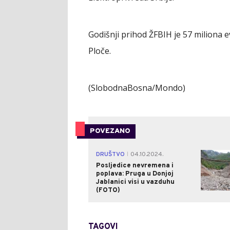
Godišnji prihod ŽFBIH je 57 miliona 
Ploče.
(SlobodnaBosna/Mondo)
POVEZANO
DRUŠTVO
04.10.2024.
|
Posljedice nevremena i
poplava: Pruga u Donjoj
Јablanici visi u vazduhu
(FOTO)
TAGOVI