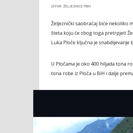
IZVOR: ŽELJEZNICE FBIH
Željeznički saobraćaj biće nekoliko m
šteta koju će zbog toga pretrpjeti Že
Luka Ploče ključna je snabdijevanje 
U Pločama je oko 400 hiljada tona r
tona robe iz Ploča u BiH i dalje prema