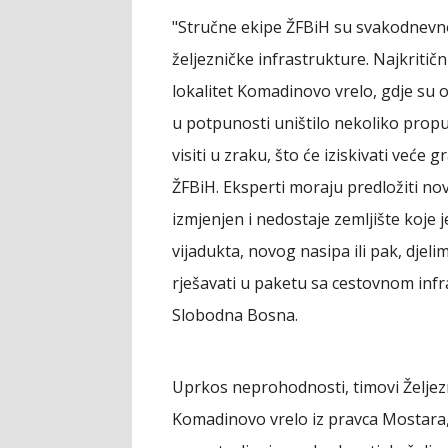
"Stručne ekipe ŽFBiH su svakodnevno
željezničke infrastrukture. Najkritič
lokalitet Komadinovo vrelo, gdje su 
u potpunosti uništilo nekoliko propu
visiti u zraku, što će iziskivati veće
ŽFBiH. Eksperti moraju predložiti no
izmjenjen i nedostaje zemljište koje j
vijadukta, novog nasipa ili pak, djeli
rješavati u paketu sa cestovnom infr
Slobodna Bosna.
Uprkos neprohodnosti, timovi Željezn
Komadinovo vrelo iz pravca Mostara, 