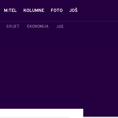
M:TEL
KOLUMNE
FOTO
JOŠ
SVIJET
EKONOMIJA
JOŠ