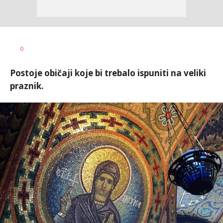
Jana
AUTOR
0
Desovski
Postoje običaji koje bi trebalo ispuniti na veliki
praznik.