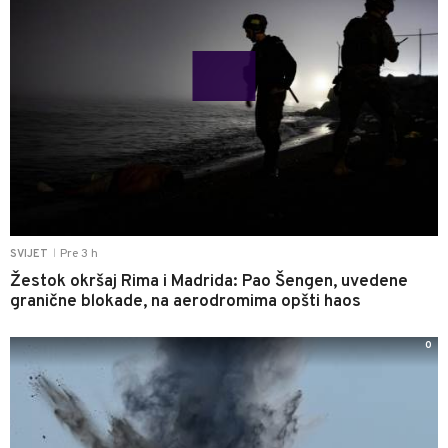
Pre 3 h
SVIJET
|
Žestok okršaj Rima i Madrida: Pao Šengen, uvedene
granične blokade, na aerodromima opšti haos
0