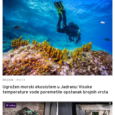
Pre 1 h
REGION
|
Ugrožen morski ekosistem u Jadranu: Visoke
temperature vode poremetile opstanak brojnih vrsta
0
13 slika