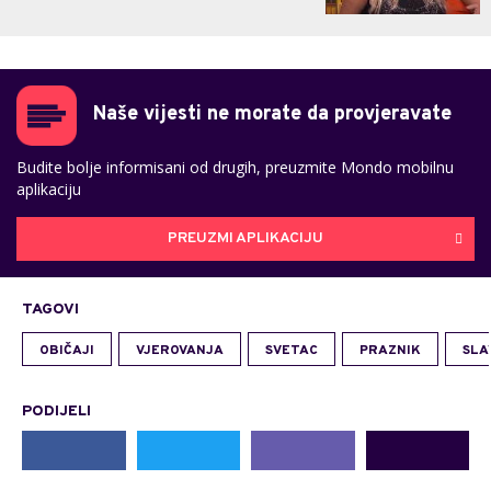
Naše vijesti ne morate da provjeravate
Budite bolje informisani od drugih, preuzmite Mondo mobilnu
aplikaciju
PREUZMI APLIKACIJU
TAGOVI
OBIČAJI
VJEROVANJA
SVETAC
PRAZNIK
SLA
PODIJELI