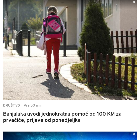
0
Pre 53 min
DRUŠTVO
|
Banjaluka uvodi jednokratnu pomoć od 100 KM za
prvačiće, prijave od ponedjeljka
0