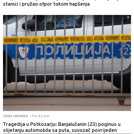
stanici i pružao otpor tokom hapšenja
0
Pre 43 min
CRNA HRONIKA
|
Tragedija u Potkozarju: Banjalučanin (23) poginuo u
slijetanju automobila sa puta, suvozač povrijeđen