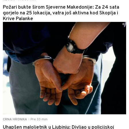
Požari bukte širom Sjeverne Makedonije: Za 24 sata
gorjelo na 25 lokacija, vatra još aktivna kod Skoplja i
Krive Palanke
0
Pre 33 min
CRNA HRONIKA
|
Uhapšen maloljetnik u Ljubinju: Divljao u policijskoj