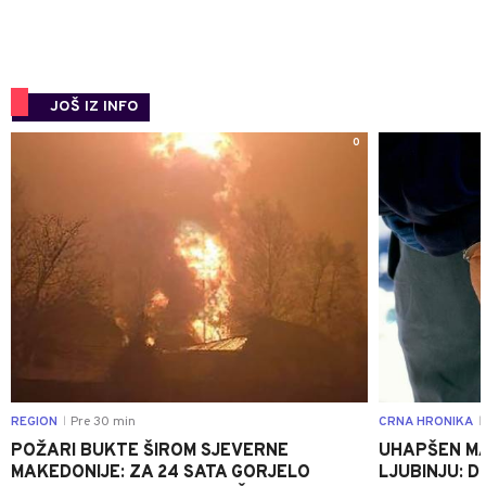
JOŠ IZ INFO
0
REGION
Pre 30 min
CRNA HRONIKA
|
|
POŽARI BUKTE ŠIROM SJEVERNE
UHAPŠEN MA
MAKEDONIJE: ZA 24 SATA GORJELO
LJUBINJU: D