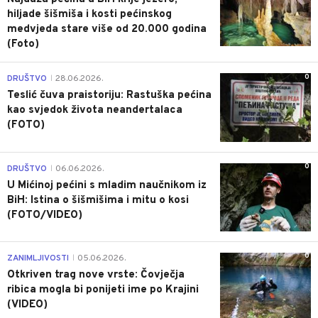
hiljade šišmiša i kosti pećinskog
medvjeda stare više od 20.000 godina
(Foto)
0
DRUŠTVO
28.06.2026.
|
Teslić čuva praistoriju: Rastuška pećina
kao svjedok života neandertalaca
(FOTO)
0
DRUŠTVO
06.06.2026.
|
U Mićinoj pećini s mladim naučnikom iz
BiH: Istina o šišmišima i mitu o kosi
(FOTO/VIDEO)
0
ZANIMLJIVOSTI
05.06.2026.
|
Otkriven trag nove vrste: Čovječja
ribica mogla bi ponijeti ime po Krajini
(VIDEO)