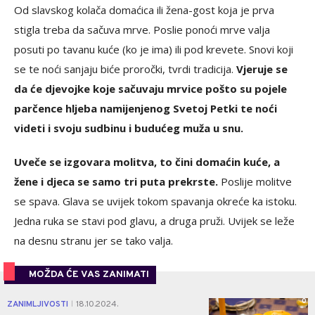
Od slavskog kolača domaćica ili žena-gost koja je prva
stigla treba da sačuva mrve. Poslie ponoći mrve valja
posuti po tavanu kuće (ko je ima) ili pod krevete. Snovi koji
se te noći sanjaju biće proročki, tvrdi tradicija.
Vjeruje se
da će djevojke koje sačuvaju mrvice pošto su pojele
parčence hljeba namijenjenog Svetoj Petki te noći
videti i svoju sudbinu i budućeg muža u snu.
Uveče se izgovara molitva, to čini domaćin kuće, a
žene i djeca se samo tri puta prekrste.
Poslije molitve
se spava. Glava se uvijek tokom spavanja okreće ka istoku.
Jedna ruka se stavi pod glavu, a druga pruži. Uvijek se leže
na desnu stranu jer se tako valja.
MOŽDA ĆE VAS ZANIMATI
0
ZANIMLJIVOSTI
18.10.2024.
|