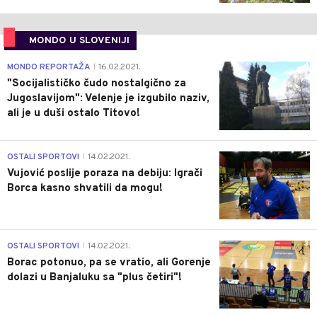
MONDO U SLOVENIJI
4
MONDO REPORTAŽA
16.02.2021.
|
"Socijalističko čudo nostalgično za
Jugoslavijom": Velenje je izgubilo naziv,
ali je u duši ostalo Titovo!
1
OSTALI SPORTOVI
14.02.2021.
|
Vujović poslije poraza na debiju: Igrači
Borca kasno shvatili da mogu!
3
OSTALI SPORTOVI
14.02.2021.
|
Borac potonuo, pa se vratio, ali Gorenje
dolazi u Banjaluku sa "plus četiri"!