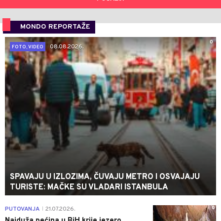
MONDO REPORTAŽE
0
08.08.2026.
FOTO, VIDEO
SPAVAJU U IZLOZIMA, ČUVAJU METRO I OSVAJAJU
TURISTE: MAČKE SU VLADARI ISTANBULA
0
PUTOVANJA
21.07.2026.
|
Najduža pećina u BiH krije jezero,