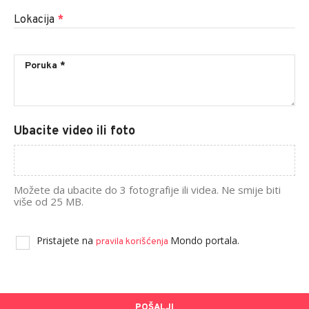
Lokacija
*
Ubacite video ili foto
Možete da ubacite do 3 fotografije ili videa. Ne smije biti
više od 25 MB.
Pristajete na
Mondo portala.
pravila korišćenja
POŠALJI