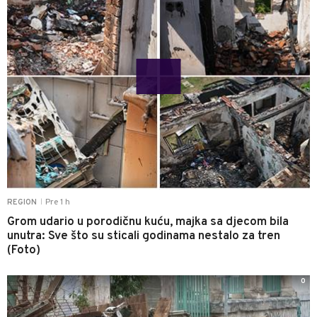
Pre 1 h
REGION
|
Grom udario u porodičnu kuću, majka sa djecom bila
unutra: Sve što su sticali godinama nestalo za tren
(Foto)
0