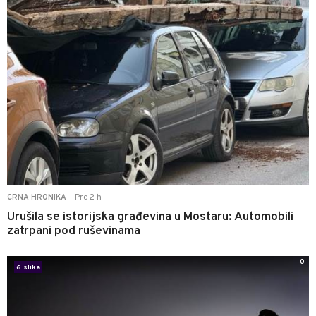
Pre 2 h
CRNA HRONIKA
|
Urušila se istorijska građevina u Mostaru: Automobili
zatrpani pod ruševinama
0
6 slika