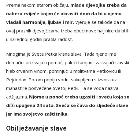
Prema nekom starom običaju,
mlade djevojke treba da
naberu cvijeće kojim će ukrasiti dom da bi u njemu
vladali harmonija, ljubav i mir.
Vjeruje se takođe da na
ovaj praznik djevojčicama treba obući nove haljinice da bi ih
u narednoj godini pratila radost.
Mnogima je Sveta Petka krsna slava. Tada njeno ime
domaćini prizivaju u pomoć, paleći tamjan i zalivajući slavski
hleb crvenim vinom, pominjući u molitvama Petkovicu ili
Pejcindan. Potom popiju vodu, sakupljenu s izvora uz
manastire posvećene Svetoj Petki. Ta se voda naziva
adžijazma.
Njome u ponoć treba ugasiti i sveću koja se
drži upaljena 24 sata. Sveća se čuva do sljedeće slave
jer ima svojstvo zaštitnika.
Obilježavanje slave