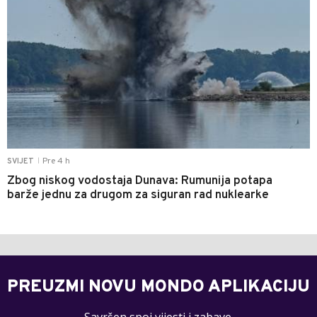
Pre 4 h
SVIJET
|
Zbog niskog vodostaja Dunava: Rumunija potapa
barže jednu za drugom za siguran rad nuklearke
PREUZMI NOVU MONDO APLIKACIJU