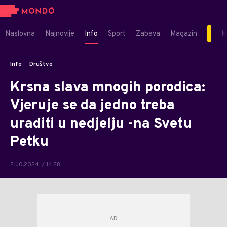
Naslovna
Najnovije
Info
Sport
Zabava
Magazin
M
Info
Društvo
Krsna slava mnogih porodica:
Vjeruje se da jedno treba
uraditi u nedjelju -na Svetu
Petku
21.10.2024. / 14:28