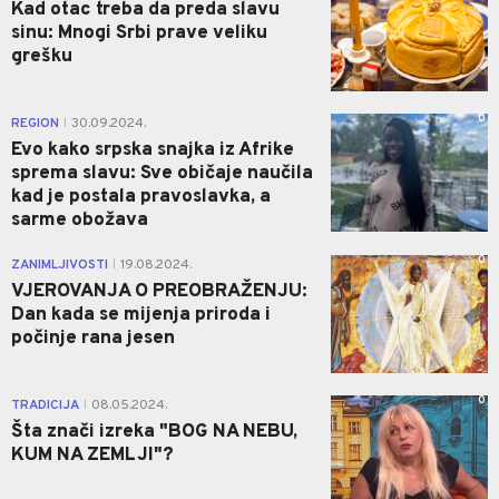
Kad otac treba da preda slavu
sinu: Mnogi Srbi prave veliku
grešku
0
REGION
30.09.2024.
|
Evo kako srpska snajka iz Afrike
sprema slavu: Sve običaje naučila
kad je postala pravoslavka, a
sarme obožava
0
ZANIMLJIVOSTI
19.08.2024.
|
VJEROVANJA O PREOBRAŽENJU:
Dan kada se mijenja priroda i
počinje rana jesen
0
TRADICIJA
08.05.2024.
|
Šta znači izreka "BOG NA NEBU,
KUM NA ZEMLJI"?