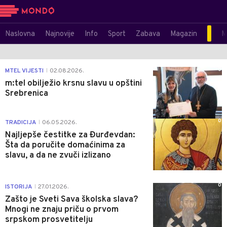
Naslovna
Najnovije
Info
Sport
Zabava
Magazin
M
0
MTEL VIJESTI
02.08.2026.
|
m:tel obilježio krsnu slavu u opštini
Srebrenica
0
TRADICIJA
06.05.2026.
|
Najljepše čestitke za Đurđevdan:
Šta da poručite domaćinima za
slavu, a da ne zvuči izlizano
0
ISTORIJA
27.01.2026.
|
Zašto je Sveti Sava školska slava?
Mnogi ne znaju priču o prvom
srpskom prosvetitelju