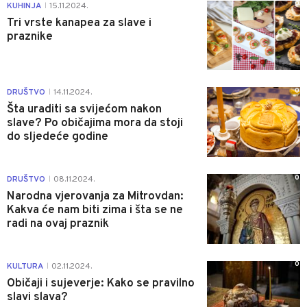
0
KUHINJA
15.11.2024.
|
Tri vrste kanapea za slave i
praznike
0
DRUŠTVO
14.11.2024.
|
Šta uraditi sa svijećom nakon
slave? Po običajima mora da stoji
do sljedeće godine
0
DRUŠTVO
08.11.2024.
|
Narodna vjerovanja za Mitrovdan:
Kakva će nam biti zima i šta se ne
radi na ovaj praznik
0
KULTURA
02.11.2024.
|
Običaji i sujeverje: Kako se pravilno
slavi slava?