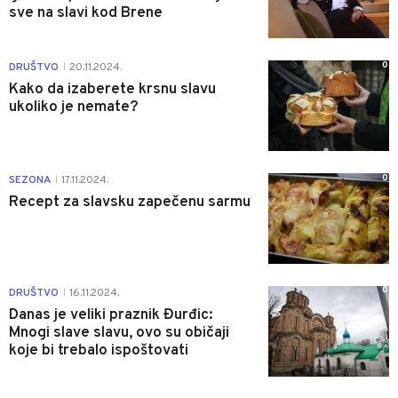
sve na slavi kod Brene
0
DRUŠTVO
20.11.2024.
|
Kako da izaberete krsnu slavu
ukoliko je nemate?
0
SEZONA
17.11.2024.
|
Recept za slavsku zapečenu sarmu
0
DRUŠTVO
16.11.2024.
|
Danas je veliki praznik Đurđic:
Mnogi slave slavu, ovo su običaji
koje bi trebalo ispoštovati