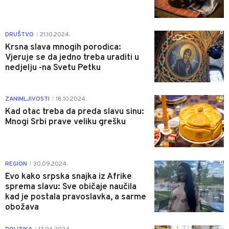
0
DRUŠTVO
21.10.2024.
|
Krsna slava mnogih porodica:
Vjeruje se da jedno treba uraditi u
nedjelju -na Svetu Petku
0
ZANIMLJIVOSTI
18.10.2024.
|
Kad otac treba da preda slavu sinu:
Mnogi Srbi prave veliku grešku
0
REGION
30.09.2024.
|
Evo kako srpska snajka iz Afrike
sprema slavu: Sve običaje naučila
kad je postala pravoslavka, a sarme
obožava
1