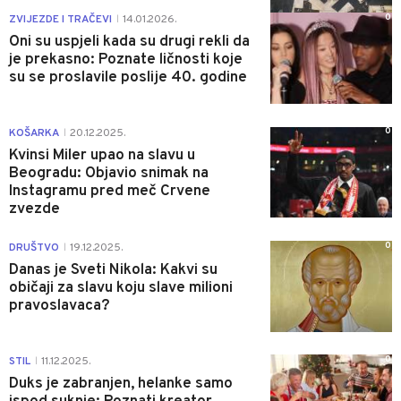
0
ZVIJEZDE I TRAČEVI
14.01.2026.
|
Oni su uspjeli kada su drugi rekli da
je prekasno: Poznate ličnosti koje
su se proslavile poslije 40. godine
0
KOŠARKA
20.12.2025.
|
Kvinsi Miler upao na slavu u
Beogradu: Objavio snimak na
Instagramu pred meč Crvene
zvezde
0
DRUŠTVO
19.12.2025.
|
Danas je Sveti Nikola: Kakvi su
običaji za slavu koju slave milioni
pravoslavaca?
0
STIL
11.12.2025.
|
Duks je zabranjen, helanke samo