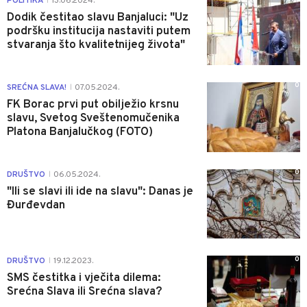
POLITIKA
13.06.2024.
|
Dodik čestitao slavu Banjaluci: "Uz
podršku institucija nastaviti putem
stvaranja što kvalitetnijeg života"
0
SREĆNA SLAVA!
07.05.2024.
|
FK Borac prvi put obilježio krsnu
slavu, Svetog Sveštenomučenika
Platona Banjalučkog (FOTO)
0
DRUŠTVO
06.05.2024.
|
"Ili se slavi ili ide na slavu": Danas je
Đurđevdan
0
DRUŠTVO
19.12.2023.
|
SMS čestitka i vječita dilema:
Srećna Slava ili Srećna slava?