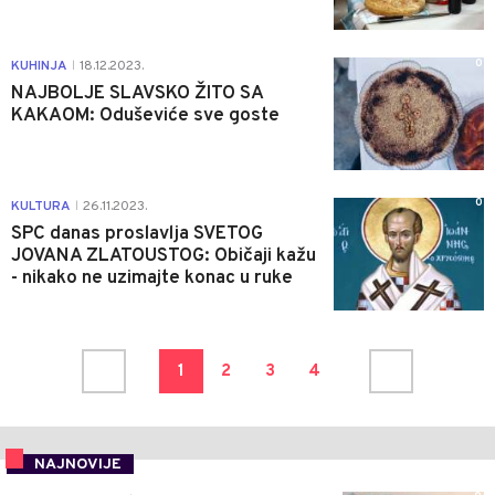
0
KUHINJA
18.12.2023.
|
NAJBOLJE SLAVSKO ŽITO SA
KAKAOM: Oduševiće sve goste
0
KULTURA
26.11.2023.
|
SPC danas proslavlja SVETOG
JOVANA ZLATOUSTOG: Običaji kažu
- nikako ne uzimajte konac u ruke
1
2
3
4
NAJNOVIJE