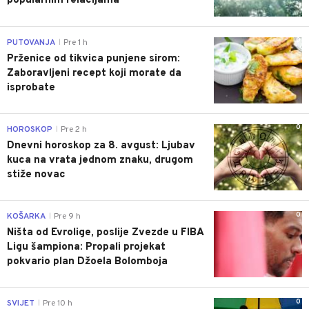
popularnim relacijama
0
PUTOVANJA
Pre 1 h
|
Prženice od tikvica punjene sirom:
Zaboravljeni recept koji morate da
isprobate
0
HOROSKOP
Pre 2 h
|
Dnevni horoskop za 8. avgust: Ljubav
kuca na vrata jednom znaku, drugom
stiže novac
0
KOŠARKA
Pre 9 h
|
Ništa od Evrolige, poslije Zvezde u FIBA
Ligu šampiona: Propali projekat
pokvario plan Džoela Bolomboja
0
SVIJET
Pre 10 h
|