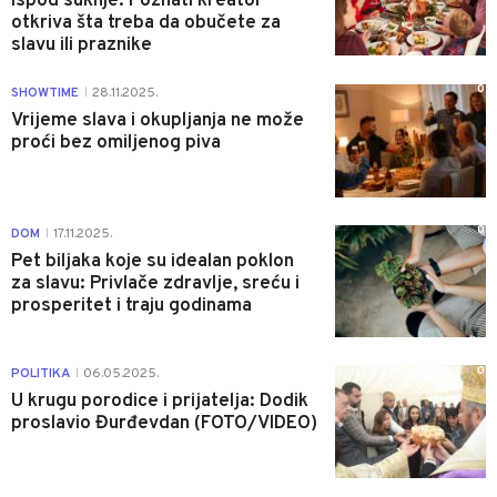
ispod suknje: Poznati kreator
otkriva šta treba da obučete za
slavu ili praznike
0
SHOWTIME
28.11.2025.
|
Vrijeme slava i okupljanja ne može
proći bez omiljenog piva
0
DOM
17.11.2025.
|
Pet biljaka koje su idealan poklon
za slavu: Privlače zdravlje, sreću i
prosperitet i traju godinama
0
POLITIKA
06.05.2025.
|
U krugu porodice i prijatelja: Dodik
proslavio Đurđevdan (FOTO/VIDEO)