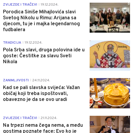
0
ZVIJEZDE I TRAČEVI
19.12.2024.
|
Porodica Siniše Mihajlovića slavi
Svetog Nikolu u Rimu: Arijana sa
djecom, tu je i majka legendarnog
fudbalera
2
TRADICIJA
19.12.2024.
|
Pola Srba slavi, druga polovina ide u
goste: Čestitke za slavu Sveti
Nikola
0
ZANIMLJIVOSTI
24.11.2024.
|
Kad se pali slavska svijeća: Važan
običaj koji treba ispoštovati,
obavezno je da se ovo uradi
1
ZVIJEZDE I TRAČEVI
21.11.2024.
|
Na trpezi nema čega nema, a među
gostima poznate face: Evo ko je