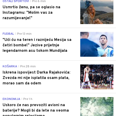
0
OSTALI SPORTOVI
Pre 6 min
|
Usmrtio ženu, pa se oglasio na
Instagramu: "Molim vas za
razumijevanje!"
0
FUDBAL
Pre 13 min
|
"Ući ću na teren i raznijeću Mesija sa
četiri bombe!" Jezive prijetnje
legendarnom asu tokom Mundijala
0
KOŠARKA
Pre 28 min
|
Iskrena ispovijest Darka Rajakovića:
Zvezda mi nije isplatila osam plata,
morao sam da odem
0
EKONOMIJA
Pre 1 h
|
Uskoro će nas prevoziti avioni na
baterije? Mogli bi da lete na veoma