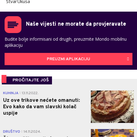
StvarUkusa
Naše vijesti ne morate da provjeravate
Budite bolje informisani od drugih, preuzmite Mondo mobilnu
aplikaciju
PREUZMI APLIKACIJU
PROČITAJTE JOŠ
0
KUHINJA
13.11.2022.
|
Uz ove trikove nećete omanuti:
Evo kako da vam slavski kolač
uspije
0
DRUŠTVO
14.11.2024.
|