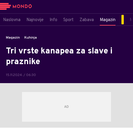
Naslovna
Najnovije
Info
Sport
Zabava
Magazin
M
Magazin
Kuhinja
Tri vrste kanapea za slave i
praznike
15.11.2024. / 06:30