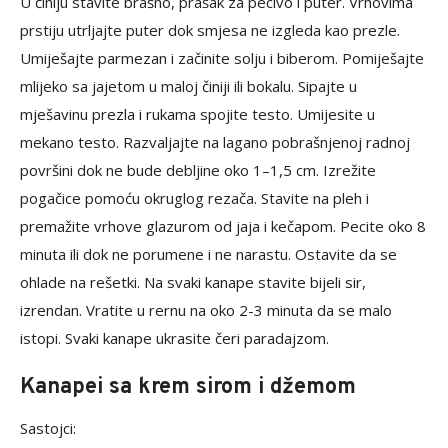
U činiju stavite brašno, prašak za pecivo i puter. Vrhovima
prstiju utrljajte puter dok smjesa ne izgleda kao prezle.
Umiješajte parmezan i začinite solju i biberom. Pomiješajte
mlijeko sa jajetom u maloj činiji ili bokalu. Sipajte u
mješavinu prezla i rukama spojite testo. Umijesite u
mekano testo. Razvaljajte na lagano pobrašnjenoj radnoj
površini dok ne bude debljine oko 1–1,5 cm. Izrežite
pogačice pomoću okruglog rezača. Stavite na pleh i
premažite vrhove glazurom od jaja i kečapom. Pecite oko 8
minuta ili dok ne porumene i ne narastu. Ostavite da se
ohlade na rešetki. Na svaki kanape stavite bijeli sir,
izrendan. Vratite u rernu na oko 2-3 minuta da se malo
istopi. Svaki kanape ukrasite čeri paradajzom.
Kanapei sa krem sirom i džemom
Sastojci: