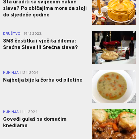
Šta uraditi sa svijećom nakon
slave? Po običajima mora da stoji
do sljedeće godine
0
DRUŠTVO
19.12.2023.
|
SMS čestitka i vječita dilema:
Srećna Slava ili Srećna slava?
0
KUHINJA
12.11.2024.
|
Najbolja bijela čorba od piletine
0
KUHINJA
11.11.2024.
|
Goveđi gulaš sa domaćim
knedlama