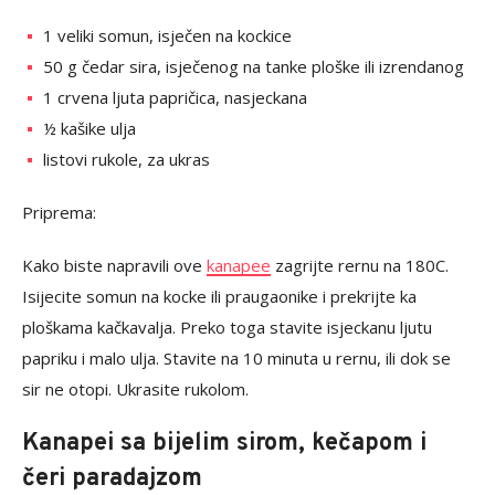
1 veliki somun, isječen na kockice
50 g čedar sira, isječenog na tanke ploške ili izrendanog
1 crvena ljuta papričica, nasjeckana
½ kašike ulja
listovi rukole, za ukras
Priprema:
Kako biste napravili ove
kanapee
zagrijte rernu na 180C.
Isijecite somun na kocke ili praugaonike i prekrijte ka
ploškama kačkavalja. Preko toga stavite isjeckanu ljutu
papriku i malo ulja. Stavite na 10 minuta u rernu, ili dok se
sir ne otopi. Ukrasite rukolom.
Kanapei sa bijelim sirom, kečapom i
čeri paradajzom