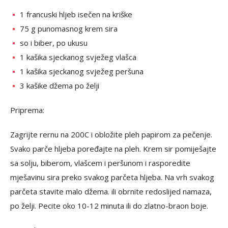
1 francuski hljeb isečen na kriške
75 g punomasnog krem sira
so i biber, po ukusu
1 kašika sjeckanog svježeg vlašca
1 kašika sjeckanog svježeg peršuna
3 kašike džema po želji
Priprema:
Zagrijte rernu na 200C i obložite pleh papirom za pečenje.
Svako parče hljeba poređajte na pleh. Krem sir pomiješajte
sa solju, biberom, vlašcem i peršunom i rasporedite
mješavinu sira preko svakog parčeta hljeba. Na vrh svakog
parčeta stavite malo džema. ili obrnite redoslijed namaza,
po želji. Pecite oko 10-12 minuta ili do zlatno-braon boje.