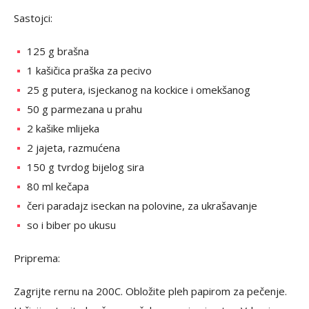
Sastojci:
125 g brašna
1 kašičica praška za pecivo
25 g putera, isjeckanog na kockice i omekšanog
50 g parmezana u prahu
2 kašike mlijeka
2 jajeta, razmućena
150 g tvrdog bijelog sira
80 ml kečapa
čeri paradajz iseckan na polovine, za ukrašavanje
so i biber po ukusu
Priprema:
Zagrijte rernu na 200C. Obložite pleh papirom za pečenje.