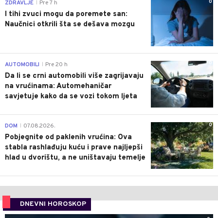
0
ZDRAVLJE
Pre 7 h
|
I tihi zvuci mogu da poremete san:
Naučnici otkrili šta se dešava mozgu
0
AUTOMOBILI
Pre 20 h
|
Da li se crni automobili više zagrijavaju
na vrućinama: Automehaničar
savjetuje kako da se vozi tokom ljeta
0
DOM
07.08.2026.
|
Pobjegnite od paklenih vrućina: Ova
stabla rashlađuju kuću i prave najljepši
hlad u dvorištu, a ne uništavaju temelje
DNEVNI HOROSKOP