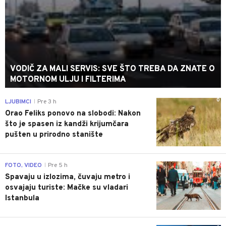
VODIČ ZA MALI SERVIS: SVE ŠTO TREBA DA ZNATE O
MOTORNOM ULJU I FILTERIMA
0
LJUBIMCI
Pre 3 h
|
Orao Feliks ponovo na slobodi: Nakon
što je spasen iz kandži krijumčara
pušten u prirodno stanište
0
FOTO, VIDEO
Pre 5 h
|
Spavaju u izlozima, čuvaju metro i
osvajaju turiste: Mačke su vladari
Istanbula