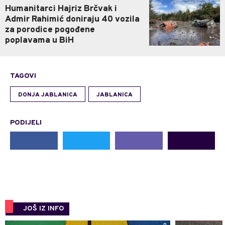
Humanitarci Hajriz Brčvak i
Admir Rahimić doniraju 40 vozila
za porodice pogođene
poplavama u BiH
TAGOVI
DONJA JABLANICA
JABLANICA
PODIJELI
JOŠ IZ INFO