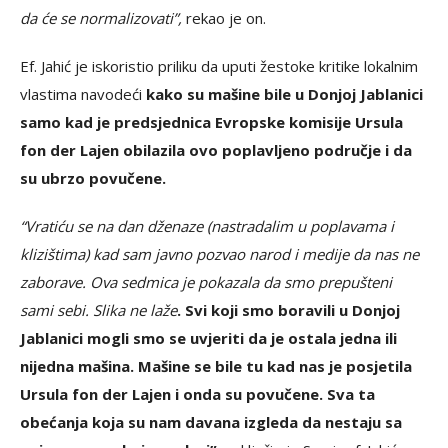
da će se normalizovati”,
rekao je on.
Еf. Jahić je iskoristio priliku da uputi žestoke kritike lokalnim
vlastima navodeći
kako su mašine bile u Donjoj Jablanici
samo kad je predsjednica Еvropske komisije Ursula
fon der Lajen obilazila ovo poplavljeno područje i da
su ubrzo povučene.
“Vratiću se na dan dženaze (nastradalim u poplavama i
klizištima) kad sam javno pozvao narod i medije da nas ne
zaborave. Ova sedmica je pokazala da smo prepušteni
sami sebi. Slika ne laže
. Svi koji smo boravili u Donjoj
Jablanici mogli smo se uvjeriti da je ostala jedna ili
nijedna mašina. Mašine se bile tu kad nas je posjetila
Ursula fon der Lajen i onda su povučene. Sva ta
obećanja koja su nam davana izgleda da nestaju sa