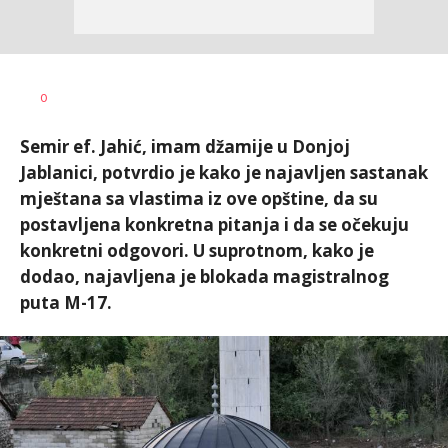
Nikolina
AUTOR
0
Damjanić
Semir ef. Jahić, imam džamije u Donjoj
Jablanici, potvrdio je kako je najavljen sastanak
mještana sa vlastima iz ove opštine, da su
postavljena konkretna pitanja i da se očekuju
konkretni odgovori. U suprotnom, kako je
dodao, najavljena je blokada magistralnog
puta M-17.