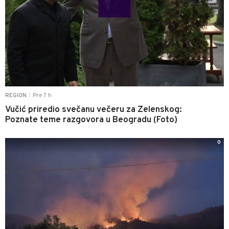
Pre 7 h
REGION
|
Vučić priredio svečanu večeru za Zelenskog:
Poznate teme razgovora u Beogradu (Foto)
0