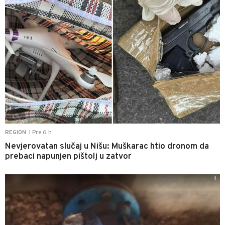
Pre 6 h
REGION
|
Nevjerovatan slučaj u Nišu: Muškarac htio dronom da
prebaci napunjen pištolj u zatvor
1