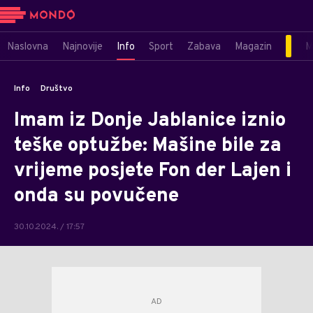
Naslovna
Najnovije
Info
Sport
Zabava
Magazin
M
Info
Društvo
Imam iz Donje Jablanice iznio
teške optužbe: Mašine bile za
vrijeme posjete Fon der Lajen i
onda su povučene
30.10.2024. / 17:57