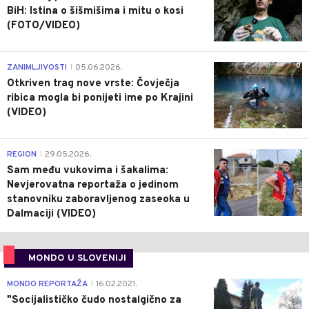
BiH: Istina o šišmišima i mitu o kosi
(FOTO/VIDEO)
0
ZANIMLJIVOSTI
05.06.2026.
|
Otkriven trag nove vrste: Čovječja
ribica mogla bi ponijeti ime po Krajini
(VIDEO)
0
REGION
29.05.2026.
|
Sam među vukovima i šakalima:
Nevjerovatna reportaža o jedinom
stanovniku zaboravljenog zaseoka u
Dalmaciji (VIDEO)
MONDO U SLOVENIJI
4
MONDO REPORTAŽA
16.02.2021.
|
"Socijalističko čudo nostalgično za