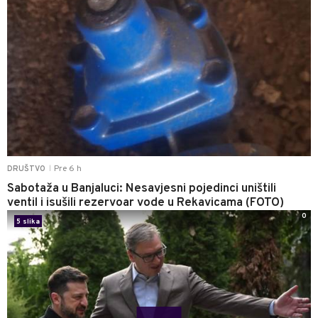
Pre 6 h
DRUŠTVO
|
Sabotaža u Banjaluci: Nesavjesni pojedinci uništili
ventil i isušili rezervoar vode u Rekavicama (FOTO)
0
5 slika