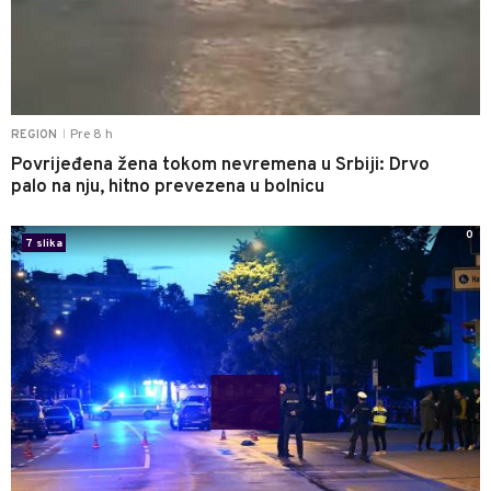
Pre 8 h
REGION
|
Povrijeđena žena tokom nevremena u Srbiji: Drvo
palo na nju, hitno prevezena u bolnicu
0
7 slika