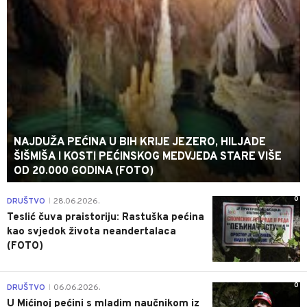
NAJDUŽA PEĆINA U BIH KRIJE JEZERO, HILJADE
ŠIŠMIŠA I KOSTI PEĆINSKOG MEDVJEDA STARE VIŠE
OD 20.000 GODINA (FOTO)
0
DRUŠTVO
28.06.2026.
|
Teslić čuva praistoriju: Rastuška pećina
kao svjedok života neandertalaca
(FOTO)
0
DRUŠTVO
06.06.2026.
|
U Mićinoj pećini s mladim naučnikom iz