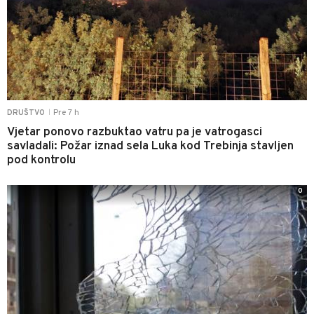
Pre 7 h
DRUŠTVO
|
Vjetar ponovo razbuktao vatru pa je vatrogasci
savladali: Požar iznad sela Luka kod Trebinja stavljen
pod kontrolu
0