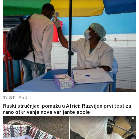
Pre 5 h
SVIJET
|
Ruski stručnjaci pomažu u Africi: Razvijen prvi test za
rano otkrivanje nove varijante ebole
0