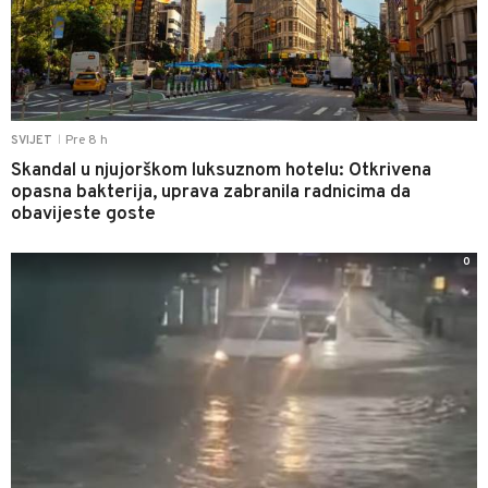
Pre 8 h
SVIJET
|
Skandal u njujorškom luksuznom hotelu: Otkrivena
opasna bakterija, uprava zabranila radnicima da
obavijeste goste
0