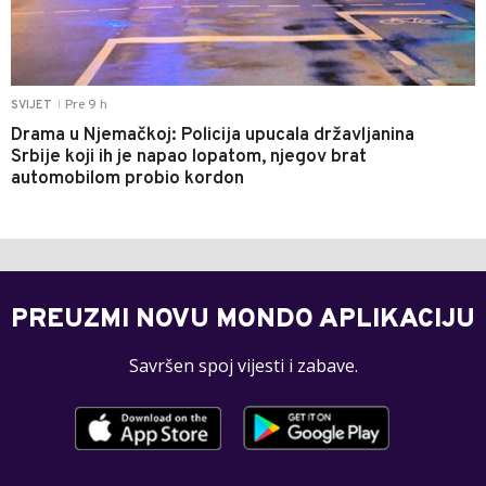
Pre 9 h
SVIJET
|
Drama u Njemačkoj: Policija upucala državljanina
Srbije koji ih je napao lopatom, njegov brat
automobilom probio kordon
PREUZMI NOVU MONDO APLIKACIJU
Savršen spoj vijesti i zabave.