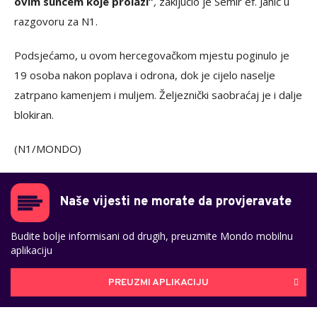
ovim suncem koje prolazi”
,
zaključio je Semir ef. Jahić u
razgovoru za N1.
Podsjećamo, u ovom hercegovačkom mjestu poginulo je
19 osoba nakon poplava i odrona, dok je cijelo naselje
zatrpano kamenjem i muljem. Željeznički saobraćaj je i dalje
blokiran.
(N1/MONDO)
Naše vijesti ne morate da provjeravate
Budite bolje informisani od drugih, preuzmite Mondo mobilnu
aplikaciju
PREUZMI APLIKACIJU