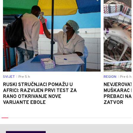
0
SVIJET
Pre 5 h
REGION
Pre 6 h
|
|
RUSKI STRUČNJACI POMAŽU U
NEVJEROVATA
AFRICI: RAZVIJEN PRVI TEST ZA
MUŠKARAC H
RANO OTKRIVANJE NOVE
PREBACI NA
VARIJANTE EBOLE
ZATVOR