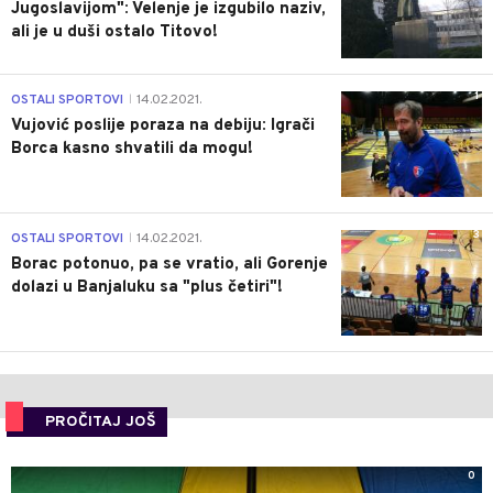
Jugoslavijom": Velenje je izgubilo naziv,
ali je u duši ostalo Titovo!
1
OSTALI SPORTOVI
14.02.2021.
|
Vujović poslije poraza na debiju: Igrači
Borca kasno shvatili da mogu!
3
OSTALI SPORTOVI
14.02.2021.
|
Borac potonuo, pa se vratio, ali Gorenje
dolazi u Banjaluku sa "plus četiri"!
PROČITAJ JOŠ
0