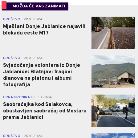
MOŽDA ĆE VAS ZANIMATI
0
DRUŠTVO
28.10.2024.
|
Mještani Donje Jablanice najavili
blokadu ceste M17
0
DRUŠTVO
26.10.2024.
|
Svjedočenja volontera iz Donje
Jablanice: Blatnjavi tragovi
dlanova na plafonu i albumi
fotografija
0
CRNA HRONIKA
23.10.2024.
|
Saobraćajka kod Salakovca,
obustavljen saobraćaj od Mostara
prema Jablanici
0
DRUŠTVO
20.10.2024.
|