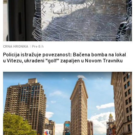
Pre 8 h
CRNA HRONIKA
|
Policija istražuje povezanost: Bačena bomba na lokal
u Vitezu, ukradeni "golf" zapaljen u Novom Travniku
0