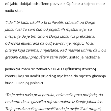
ef. Jahić, dobijali određene pozive iz Opštine u kojima im se
nudio stan.
“I da li bi tada, ukoliko bi prihvatili, odustali od Donje
Jablanice? To sam čuo od pojedinih mještana jer su
mišljenja da je tim činom Donja Jablanica prekrižena,
odnosna etiketirana da ovdje život nije moguć. To su
pitanja koja zanimaju mještane. Kad mašine utihnu da li ovi
građani ostaju prepušteni sami sebi”,
upitao je nadležne.
Jablanički imam se zahvalio CIK-u i Opštinskoj izbornoj
komisiji koji su uvažili prijedlog mještana da mjesto glasanja
bude u Donjoj Jablanici.
“To je neka naša prva poruka, neka naša prva pobjeda, da
ne damo da se glasačko mjesto makne iz Donje Jablanice.
To je poruka našeg stanovništva da je ovdje život moguć,