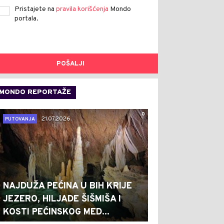
Pristajete na
pravila korišćenja
Mondo
portala.
POŠALJI
MONDO REPORTAŽE
0
21.07.2026.
PUTOVANJA
NAJDUŽA PEĆINA U BIH KRIJE
JEZERO, HILJADE ŠIŠMIŠA I
KOSTI PEĆINSKOG MED...