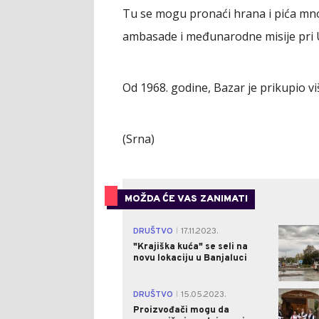
Tu se mogu pronaći hrana i pića mn
ambasade i međunarodne misije pri
Od 1968. godine, Bazar je prikupio v
(Srna)
MOŽDA ĆE VAS ZANIMATI
DRUŠTVO
17.11.2023.
|
"Krajiška kuća" se seli na
novu lokaciju u Banjaluci
DRUŠTVO
15.05.2023.
|
Proizvođači mogu da