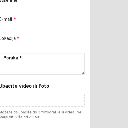
Vaše ime
*
E-mail
*
Lokacija
*
Ubacite video ili foto
Možete da ubacite do 3 fotografije ili videa. Ne
smije biti više od 25 MB.