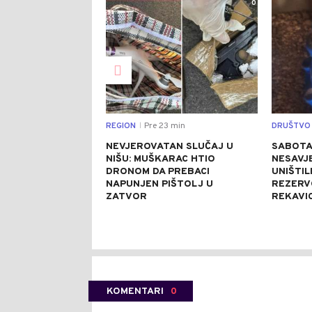
0
REGION
Pre 23 min
DRUŠTVO
|
NEVJEROVATAN SLUČAJ U
SABOTA
NIŠU: MUŠKARAC HTIO
NESAVJE
DRONOM DA PREBACI
UNIŠTILI
NAPUNJEN PIŠTOLJ U
REZERV
ZATVOR
REKAVI
KOMENTARI
0