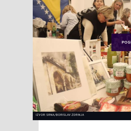
POG
IZVOR: SRNA/BORISLAV ZDRINJA