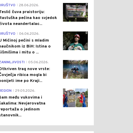
0
DRUŠTVO
28.06.2026.
|
Teslić čuva praistoriju:
Rastuška pećina kao svjedok
života neandertalac...
0
DRUŠTVO
06.06.2026.
|
U Mićinoj pećini s mladim
naučnikom iz BiH: Istina o
šišmišima i mitu o ...
0
ZANIMLJIVOSTI
05.06.2026.
|
Otkriven trag nove vrste:
Čovječja ribica mogla bi
ponijeti ime po Kraji...
0
REGION
29.05.2026.
|
Sam među vukovima i
šakalima: Nevjerovatna
reportaža o jedinom
stanovnik...