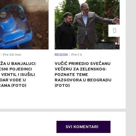
0
0
Pre 34 min
REGION
Pre 1 h
DRU
|
|
ŽA U BANJALUCI:
VUČIĆ PRIREDIO SVEČANU
VJE
SNI POJEDINCI
VEČERU ZA ZELENSKOG:
RAZ
 VENTIL I ISUŠILI
POZNATE TEME
VAT
OAR VODE U
RAZGOVORA U BEOGRADU
POŽ
CAMA (FOTO)
(FOTO)
KOD
POD
SVI KOMENTARI