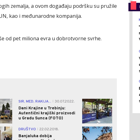
ogih zemalja, a ovom događaju podršku su pružile
 UN, kao i međunarodne kompanija.
iše od pet miliona evra u dobrotvorne svrhe.
0
0
SIR, MED, RAKIJA...
30.07.2022.
|
Dani Krajine u Trebinju:
Autentični krajiški proizvodi
u Gradu Sunca (FOTO)
0
0
DRUŠTVO
22.02.2018.
|
Banjaluka dobija