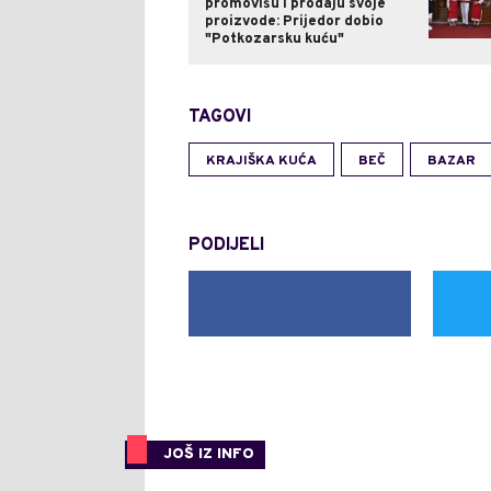
promovišu i prodaju svoje
proizvode: Prijedor dobio
"Potkozarsku kuću"
TAGOVI
KRAJIŠKA KUĆA
BEČ
BAZAR
PODIJELI
JOŠ IZ INFO