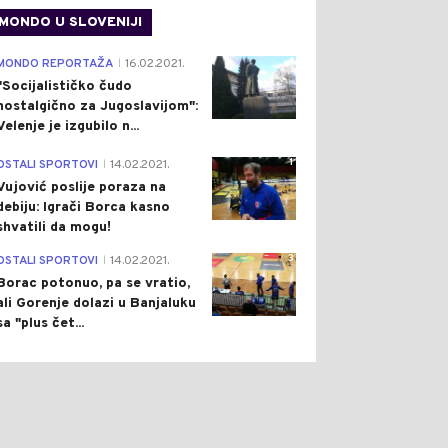
MONDO U SLOVENIJI
4
MONDO REPORTAŽA
16.02.2021.
|
"Socijalističko čudo
nostalgično za Jugoslavijom":
Velenje je izgubilo n...
1
OSTALI SPORTOVI
14.02.2021.
|
Vujović poslije poraza na
debiju: Igrači Borca kasno
shvatili da mogu!
3
OSTALI SPORTOVI
14.02.2021.
|
Borac potonuo, pa se vratio,
ali Gorenje dolazi u Banjaluku
sa "plus čet...