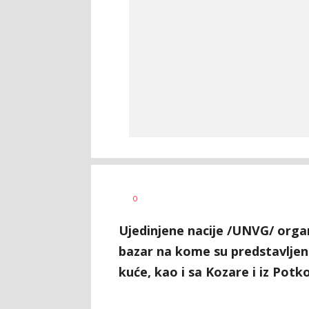
Dragana
AUTOR
0
Božić
Ujedinjene nacije /UNVG/ org
bazar na kome su predstavljeni
kuće, kao i sa Kozare i iz Potk