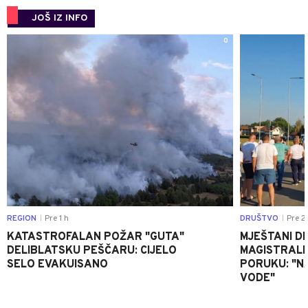
JOŠ IZ INFO
0
REGION
Pre 1 h
DRUŠTVO
Pre 2
|
|
KATASTROFALAN POŽAR "GUTA"
MJEŠTANI D
DELIBLATSKU PEŠČARU: CIJELO
MAGISTRALNI
SELO EVAKUISANO
PORUKU: "N
VODE"