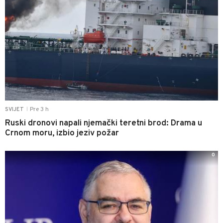
Pre 3 h
SVIJET
|
Ruski dronovi napali njemački teretni brod: Drama u
Crnom moru, izbio jeziv požar
0