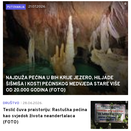
0
21.07.2026.
PUTOVANJA
NAJDUŽA PEĆINA U BIH KRIJE JEZERO, HILJADE
ŠIŠMIŠA I KOSTI PEĆINSKOG MEDVJEDA STARE VIŠE
OD 20.000 GODINA (FOTO)
0
DRUŠTVO
28.06.2026.
|
Teslić čuva praistoriju: Rastuška pećina
kao svjedok života neandertalaca
(FOTO)