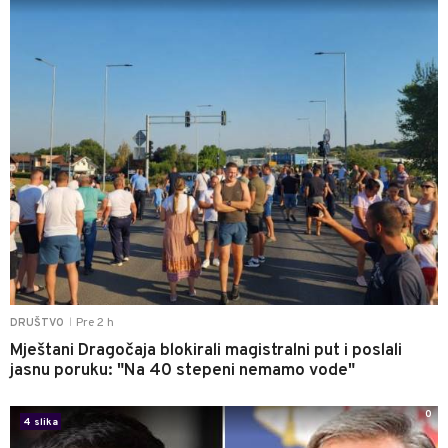
Pre 2 h
DRUŠTVO
|
Mještani Dragočaja blokirali magistralni put i poslali
jasnu poruku: "Na 40 stepeni nemamo vode"
0
4 slika