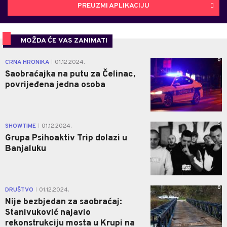
PREUZMI APLIKACIJU
MOŽDA ĆE VAS ZANIMATI
0
CRNA HRONIKA
01.12.2024.
|
Saobraćajka na putu za Čelinac,
povrijeđena jedna osoba
0
SHOWTIME
01.12.2024.
|
Grupa Psihoaktiv Trip dolazi u
Banjaluku
0
DRUŠTVO
01.12.2024.
|
Nije bezbjedan za saobraćaj:
Stanivuković najavio
rekonstrukciju mosta u Krupi na