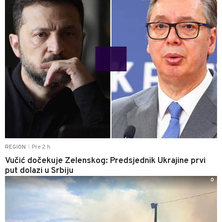
Pre 2 h
REGION
|
Vučić dočekuje Zelenskog: Predsjednik Ukrajine prvi
put dolazi u Srbiju
0