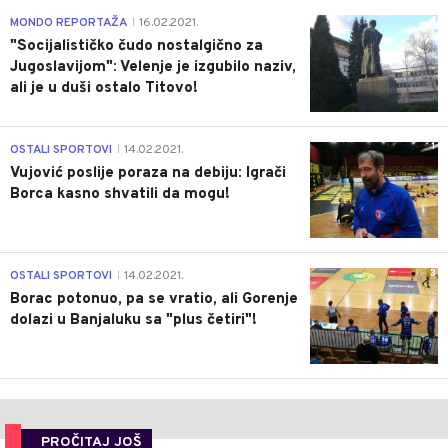
4
MONDO REPORTAŽA
16.02.2021.
|
"Socijalističko čudo nostalgično za
Jugoslavijom": Velenje je izgubilo naziv,
ali je u duši ostalo Titovo!
1
OSTALI SPORTOVI
14.02.2021.
|
Vujović poslije poraza na debiju: Igrači
Borca kasno shvatili da mogu!
3
OSTALI SPORTOVI
14.02.2021.
|
Borac potonuo, pa se vratio, ali Gorenje
dolazi u Banjaluku sa "plus četiri"!
PROČITAJ JOŠ