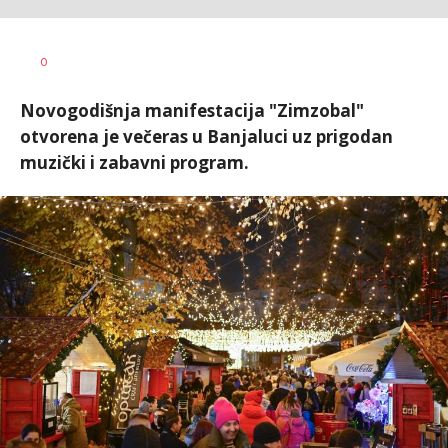
Nikolina
AUTOR
0
Damjanić
Novogodišnja manifestacija "Zimzobal"
otvorena je večeras u Banjaluci uz prigodan
muzički i zabavni program.