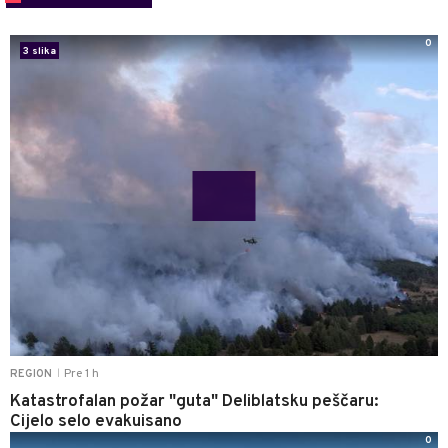
0
3 slika
Pre 1 h
REGION
|
Katastrofalan požar "guta" Deliblatsku peščaru:
Cijelo selo evakuisano
0