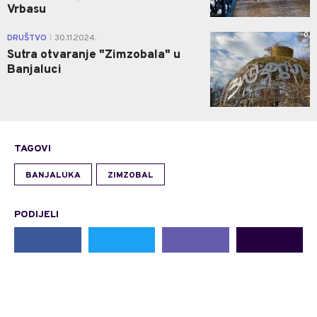
Vrbasu
0
DRUŠTVO
30.11.2024.
|
Sutra otvaranje "Zimzobala" u
Banjaluci
TAGOVI
BANJALUKA
ZIMZOBAL
PODIJELI