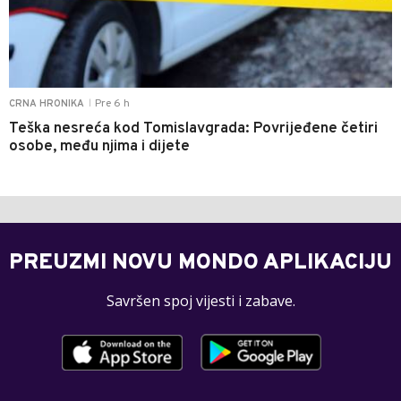
Pre 6 h
CRNA HRONIKA
|
Teška nesreća kod Tomislavgrada: Povrijeđene četiri
osobe, među njima i dijete
PREUZMI NOVU MONDO APLIKACIJU
Savršen spoj vijesti i zabave.