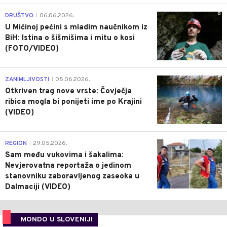
0
DRUŠTVO
06.06.2026.
|
U Mićinoj pećini s mladim naučnikom iz
BiH: Istina o šišmišima i mitu o kosi
(FOTO/VIDEO)
0
ZANIMLJIVOSTI
05.06.2026.
|
Otkriven trag nove vrste: Čovječja
ribica mogla bi ponijeti ime po Krajini
(VIDEO)
0
REGION
29.05.2026.
|
Sam među vukovima i šakalima:
Nevjerovatna reportaža o jedinom
stanovniku zaboravljenog zaseoka u
Dalmaciji (VIDEO)
MONDO U SLOVENIJI