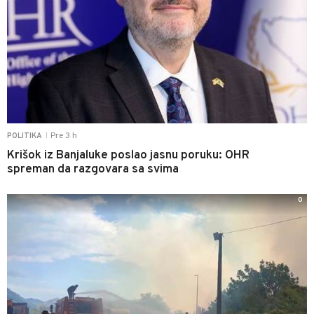
Pre 3 h
POLITIKA
|
Krišok iz Banjaluke poslao jasnu poruku: OHR
spreman da razgovara sa svima
0