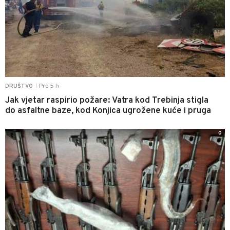
Pre 5 h
DRUŠTVO
|
Jak vjetar raspirio požare: Vatra kod Trebinja stigla
do asfaltne baze, kod Konjica ugrožene kuće i pruga
0