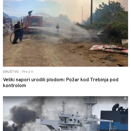
Pre 2 h
DRUŠTVO
|
Veliki napori urodili plodom: Požar kod Trebinja pod
kontrolom
0