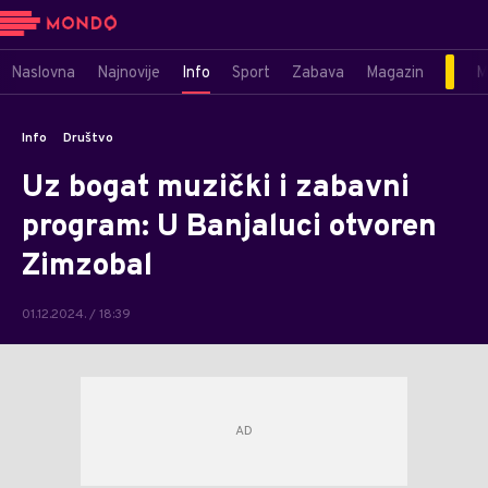
Naslovna
Najnovije
Info
Sport
Zabava
Magazin
M
Info
Društvo
Uz bogat muzički i zabavni
program: U Banjaluci otvoren
Zimzobal
01.12.2024. / 18:39