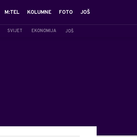
M:TEL
KOLUMNE
FOTO
JOŠ
SVIJET
EKONOMIJA
JOŠ