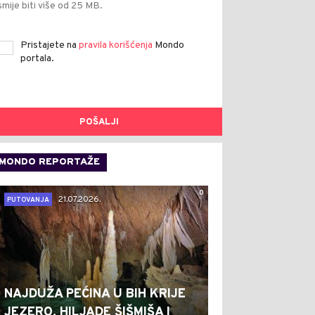
smije biti više od 25 MB.
Pristajete na
pravila korišćenja
Mondo
portala.
POŠALJI
MONDO REPORTAŽE
0
21.07.2026.
PUTOVANJA
NAJDUŽA PEĆINA U BIH KRIJE
JEZERO, HILJADE ŠIŠMIŠA I