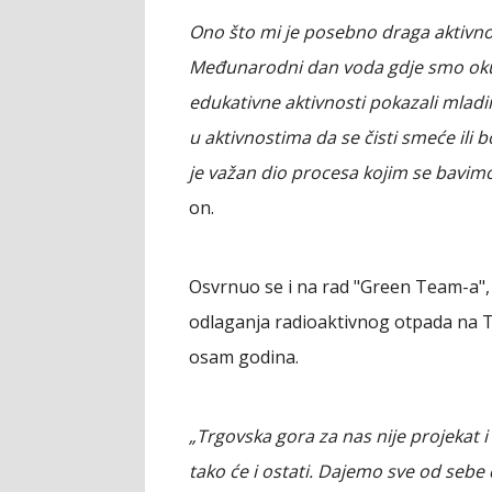
Ono što mi je posebno draga aktivnos
Međunarodni dan voda gdje smo okupi
edukativne aktivnosti pokazali mladi
u aktivnostima da se čisti smeće ili bo
je važan dio procesa kojim se bavimo
on.
Osvrnuo se i na rad "Green Team-a"
odlaganja radioaktivnog otpada na Tr
osam godina.
„Trgovska gora za nas nije projekat i 
tako će i ostati. Dajemo sve od seb