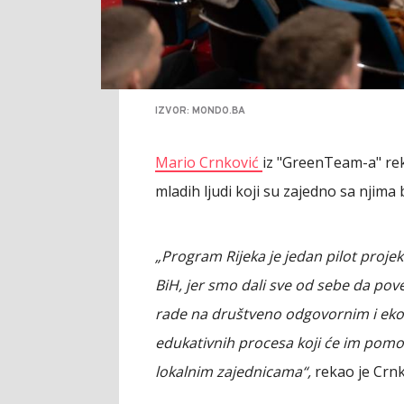
IZVOR: MONDO.BA
Mario Crnković
iz "GreenTeam-a" rek
mladih ljudi koji su zajedno sa njima b
„Program Rijeka je jedan pilot projek
BiH, jer smo dali sve od sebe da pove
rade na društveno odgovornim i ekol
edukativnih procesa koji će im pomoći
lokalnim zajednicama“,
rekao je Crnk