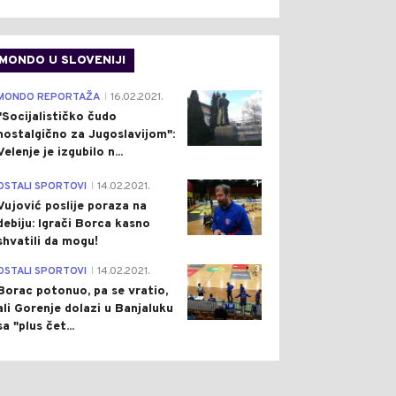
MONDO U SLOVENIJI
4
MONDO REPORTAŽA
16.02.2021.
|
"Socijalističko čudo
nostalgično za Jugoslavijom":
Velenje je izgubilo n...
1
OSTALI SPORTOVI
14.02.2021.
|
Vujović poslije poraza na
debiju: Igrači Borca kasno
shvatili da mogu!
3
OSTALI SPORTOVI
14.02.2021.
|
Borac potonuo, pa se vratio,
ali Gorenje dolazi u Banjaluku
sa "plus čet...