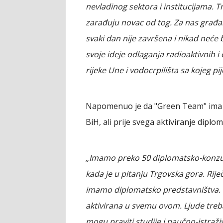
nevladinog sektora i institucijama. 
zarađuju novac od tog. Za nas građa
svaki dan nije završena i nikad neće
svoje ideje odlaganja radioaktivnih
rijeke Une i vodocrpilišta sa kojeg p
Napomenuo je da "Green Team" ima n
BiH, ali prije svega aktiviranje diplom
„Imamo preko 50 diplomatsko-konzula
kada je u pitanju Trgovska gora. Rije
imamo diplomatsko predstavništva. 
aktivirana u svemu ovom. Ljude treba
mogu praviti studije i naučno-istraž