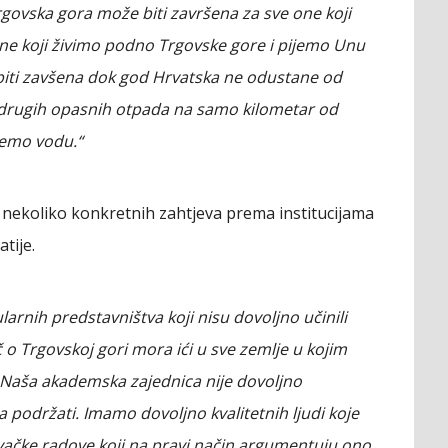
Trgovska gora može biti završena za sve one koji
ne koji živimo podno Trgovske gore i pijemo Unu
 biti zavšena dok god Hrvatska ne odustane od
 i drugih opasnih otpada na samo kilometar od
ijemo vodu.“
ekoliko konkretnih zahtjeva prema institucijama
atije.
rnih predstavništva koji nisu dovoljno učinili
č o Trgovskoj gori mora ići u sve zemlje u kojim
Naša akademska zajednica nije dovoljno
 podržati. Imamo dovoljno kvalitetnih ljudi koje
ivačke radove koji na pravi način argumentuju ono