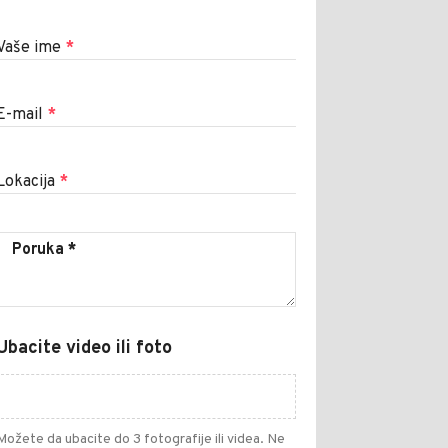
Vaše ime
*
E-mail
*
Lokacija
*
Ubacite video ili foto
Možete da ubacite do 3 fotografije ili videa. Ne