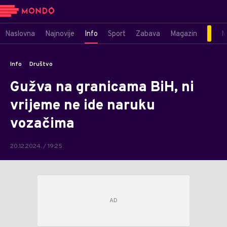
Naslovna
Najnovije
Info
Sport
Zabava
Magazin
M
Info
Društvo
Gužva na granicama BiH, ni
vrijeme ne ide naruku
vozačima
20.12.2024. / 19:25