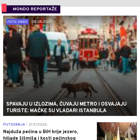
MONDO REPORTAŽE
0
08.08.2026.
FOTO, VIDEO
SPAVAJU U IZLOZIMA, ČUVAJU METRO I OSVAJAJU
TURISTE: MAČKE SU VLADARI ISTANBULA
0
PUTOVANJA
21.07.2026.
|
Najduža pećina u BiH krije jezero,
hiljade šišmiša i kosti pećinskog