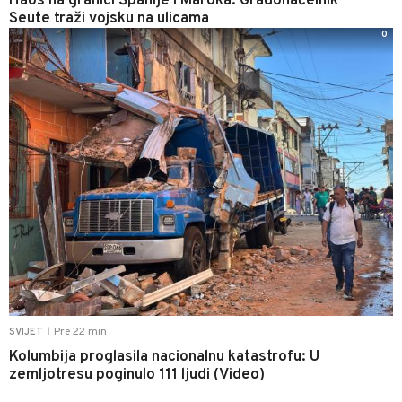
Haos na granici Španije i Maroka: Gradonačelnik
Seute traži vojsku na ulicama
0
Pre 22 min
SVIJET
|
Kolumbija proglasila nacionalnu katastrofu: U
zemljotresu poginulo 111 ljudi (Video)