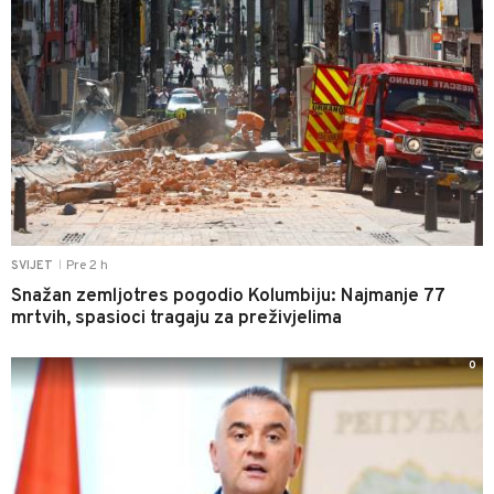
Pre 2 h
SVIJET
|
Snažan zemljotres pogodio Kolumbiju: Najmanje 77
mrtvih, spasioci tragaju za preživjelima
0