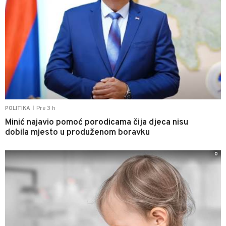
Pre 3 h
POLITIKA
|
Minić najavio pomoć porodicama čija djeca nisu
dobila mjesto u produženom boravku
0