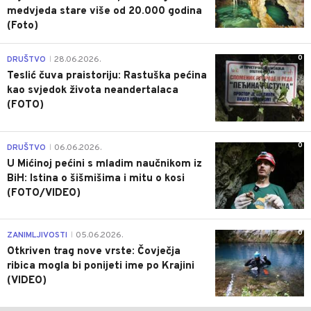
medvjeda stare više od 20.000 godina
(Foto)
0
DRUŠTVO
28.06.2026.
|
Teslić čuva praistoriju: Rastuška pećina
kao svjedok života neandertalaca
(FOTO)
0
DRUŠTVO
06.06.2026.
|
U Mićinoj pećini s mladim naučnikom iz
BiH: Istina o šišmišima i mitu o kosi
(FOTO/VIDEO)
0
ZANIMLJIVOSTI
05.06.2026.
|
Otkriven trag nove vrste: Čovječja
ribica mogla bi ponijeti ime po Krajini
(VIDEO)