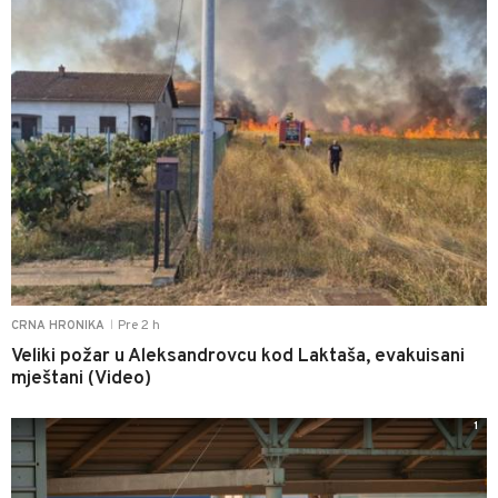
Pre 2 h
CRNA HRONIKA
|
Veliki požar u Aleksandrovcu kod Laktaša, evakuisani
mještani (Video)
1