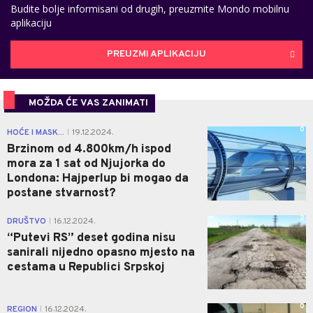
Budite bolje informisani od drugih, preuzmite Mondo mobilnu
aplikaciju
PREUZMI APLIKACIJU
MOŽDA ĆE VAS ZANIMATI
0
HOĆE I MASK...
19.12.2024.
|
Brzinom od 4.800km/h ispod
mora za 1 sat od Njujorka do
Londona: Hajperlup bi mogao da
postane stvarnost?
2
DRUŠTVO
16.12.2024.
|
“Putevi RS” deset godina nisu
sanirali nijedno opasno mjesto na
cestama u Republici Srpskoj
0
REGION
16.12.2024.
|