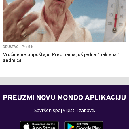
Pre 5 h
DRUŠTVO
|
Vrućine ne popuštaju: Pred nama još jedna "paklena"
sedmica
PREUZMI NOVU MONDO APLIKACIJU
Savršen spoj vijesti i zabave.