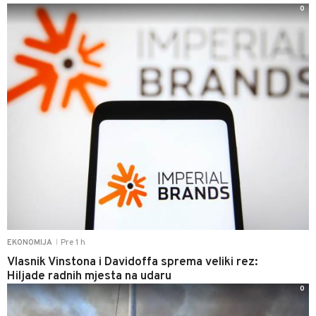
0
Pre 1 h
EKONOMIJA
|
Vlasnik Vinstona i Davidoffa sprema veliki rez:
Hiljade radnih mjesta na udaru
0