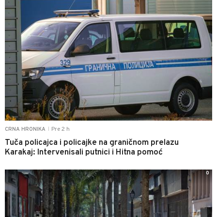
Pre 2 h
CRNA HRONIKA
|
Tuča policajca i policajke na graničnom prelazu
Karakaj: Intervenisali putnici i Hitna pomoć
0