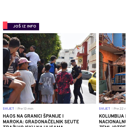
JOŠ IZ INFO
0
SVIJET
Pre 13 min
SVIJET
Pre 22 m
|
|
HAOS NA GRANICI ŠPANIJE I
KOLUMBIJA 
MAROKA: GRADONAČELNIK SEUTE
NACIONALNU