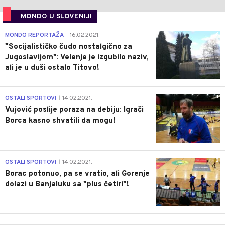
MONDO U SLOVENIJI
4
MONDO REPORTAŽA
16.02.2021.
|
"Socijalističko čudo nostalgično za
Jugoslavijom": Velenje je izgubilo naziv,
ali je u duši ostalo Titovo!
1
OSTALI SPORTOVI
14.02.2021.
|
Vujović poslije poraza na debiju: Igrači
Borca kasno shvatili da mogu!
3
OSTALI SPORTOVI
14.02.2021.
|
Borac potonuo, pa se vratio, ali Gorenje
dolazi u Banjaluku sa "plus četiri"!