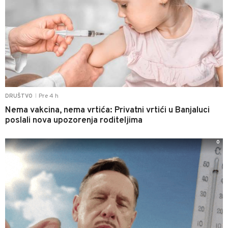
Pre 4 h
DRUŠTVO
|
Nema vakcina, nema vrtića: Privatni vrtići u Banjaluci
poslali nova upozorenja roditeljima
0