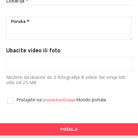
Lokacija
*
Ubacite video ili foto
Možete da ubacite do 3 fotografije ili videa. Ne smije biti
više od 25 MB.
Pristajete na
Mondo portala.
pravila korišćenja
POŠALJI