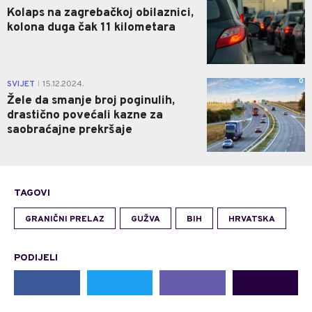
Kolaps na zagrebačkoj obilaznici,
kolona duga čak 11 kilometara
0
SVIJET
15.12.2024.
|
Žele da smanje broj poginulih,
drastično povećali kazne za
saobraćajne prekršaje
TAGOVI
GRANIČNI PRELAZ
GUŽVA
BIH
HRVATSKA
PODIJELI