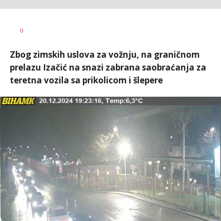
Vesna
AUTOR
0
Kerkez
Zbog zimskih uslova za vožnju, na graničnom
prelazu Izačić na snazi zabrana saobraćanja za
teretna vozila sa prikolicom i šlepere