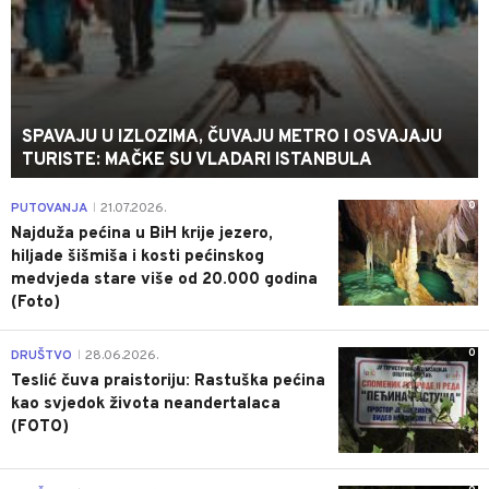
SPAVAJU U IZLOZIMA, ČUVAJU METRO I OSVAJAJU
TURISTE: MAČKE SU VLADARI ISTANBULA
0
PUTOVANJA
21.07.2026.
|
Najduža pećina u BiH krije jezero,
hiljade šišmiša i kosti pećinskog
medvjeda stare više od 20.000 godina
(Foto)
0
DRUŠTVO
28.06.2026.
|
Teslić čuva praistoriju: Rastuška pećina
kao svjedok života neandertalaca
(FOTO)