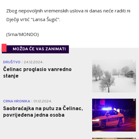
Zbog nepovoljnih vremenskih uslova ni danas neće raditi ni
Dječiji vrtić "Larisa Šugić".
(Srna/MONDO)
MOŽDA ĆE VAS ZANIMATI
0
DRUŠTVO
24.12.2024.
|
Čelinac proglasio vanredno
stanje
0
CRNA HRONIKA
01.12.2024.
|
Saobraćajka na putu za Čelinac,
povrijeđena jedna osoba