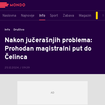
Naslovna
Najnovije
Info
Sport
Zabava
Magazin
M
Info
Društvo
Nakon jučerašnjih problema:
Prohodan magistralni put do
Čelinca
25.12.2024. / 09:39