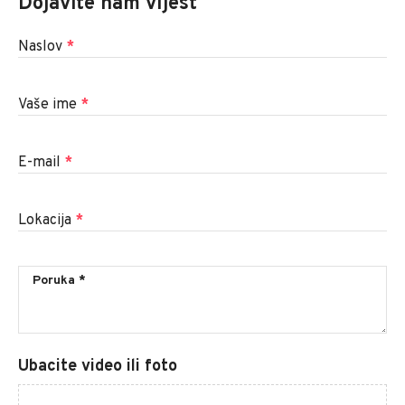
Dojavite nam vijest
Naslov
*
Vaše ime
*
E-mail
*
Lokacija
*
Ubacite video ili foto