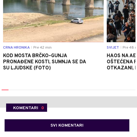
CRNA HRONIKA
Pre 42 min
SVIJET
Pre 48 
|
|
KOD MOSTA BRČKO–GUNJA
HAOS NA AE
PRONAĐENE KOSTI, SUMNJA SE DA
OŠTEĆENA PI
SU LJUDSKE (FOTO)
OTKAZANI, P
KOMENTARI
0
SVI KOMENTARI