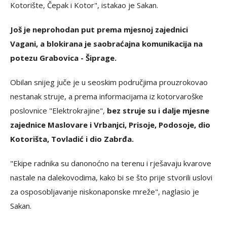
Kotorište, Čepak i Kotor", istakao je Sakan.
Još je neprohodan put prema mjesnoj zajednici
Vagani, a blokirana je saobraćajna komunikacija na
potezu Grabovica - Šiprage.
Obilan snijeg juče je u seoskim područjima prouzrokovao
nestanak struje, a prema informacijama iz kotorvaroške
poslovnice "Elektrokrajine",
bez struje su i dalje mjesne
zajednice Maslovare i Vrbanjci, Prisoje, Podosoje, dio
Kotorišta, Tovladić i dio Zabrđa.
"Ekipe radnika su danonoćno na terenu i rješavaju kvarove
nastale na dalekovodima, kako bi se što prije stvorili uslovi
za osposobljavanje niskonaponske mreže", naglasio je
Sakan.