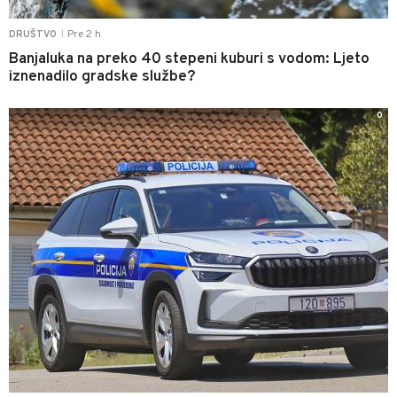
Pre 2 h
DRUŠTVO
|
Banjaluka na preko 40 stepeni kuburi s vodom: Ljeto
iznenadilo gradske službe?
0