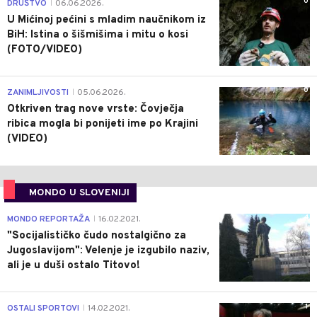
0
DRUŠTVO
06.06.2026.
|
U Mićinoj pećini s mladim naučnikom iz
BiH: Istina o šišmišima i mitu o kosi
(FOTO/VIDEO)
0
ZANIMLJIVOSTI
05.06.2026.
|
Otkriven trag nove vrste: Čovječja
ribica mogla bi ponijeti ime po Krajini
(VIDEO)
MONDO U SLOVENIJI
4
MONDO REPORTAŽA
16.02.2021.
|
"Socijalističko čudo nostalgično za
Jugoslavijom": Velenje je izgubilo naziv,
ali je u duši ostalo Titovo!
1
OSTALI SPORTOVI
14.02.2021.
|