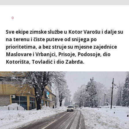
Nikolina
AUTOR
0
Damjanić
Sve ekipe zimske službe u Kotor Varošu i dalje su
na terenu i čiste puteve od snijega po
prioritetima, a bez struje su mjesne zajednice
Maslovare i Vrbanjci, Prisoje, Podosoje, dio
Kotorišta, Tovladić i dio Zabrđa.