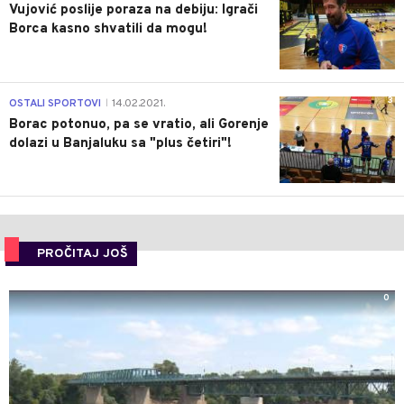
Vujović poslije poraza na debiju: Igrači
Borca kasno shvatili da mogu!
3
OSTALI SPORTOVI
14.02.2021.
|
Borac potonuo, pa se vratio, ali Gorenje
dolazi u Banjaluku sa "plus četiri"!
PROČITAJ JOŠ
0