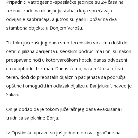
Pripadnici Vatrogasno–spasilačke jedinice su 24 časa na
terenu i rade na uklanjanju stabala koja sprečavaju
odvijanje saobraćaja, a jutros su gasili i požar na dva
stambena objekta u Donjem Varošu.
"U toku jučerašnjeg dana smo terenskim vozilima došli do
četiri dijalizna pacijenta u seoskim područjima i oni su nakon
prespavane noći u kotorvaroškom hotelu danas odvezeni
na neophodni tretman. Danas ćemo, nakon što se očisti
teren, doći do preostalih dijaliznih pacijenata sa područja
opštine i omogućiti im odlazak dijalizu u Banjaluku", naveo je
Sakan.
On je dodao da je tokom jučerašnjeg dana evakuisana i
trudnica sa planine Borja.
Iz Opštinske uprave su još jednom pozvali građane na