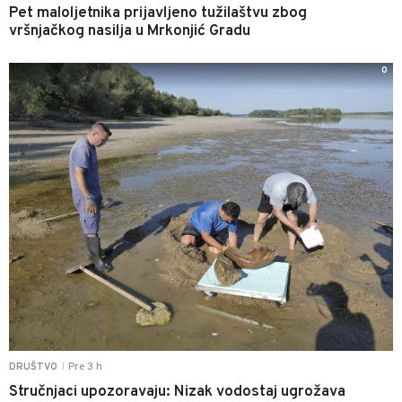
Pet maloljetnika prijavljeno tužilaštvu zbog
vršnjačkog nasilja u Mrkonjić Gradu
0
Pre 3 h
DRUŠTVO
|
Stručnjaci upozoravaju: Nizak vodostaj ugrožava