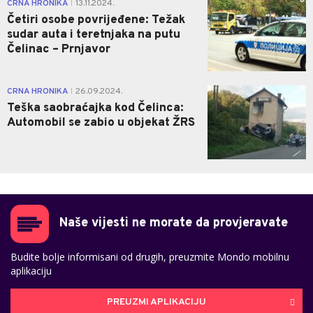
0
CRNA HRONIKA
13.11.2024.
|
Četiri osobe povrijeđene: Težak
sudar auta i teretnjaka na putu
Čelinac – Prnjavor
0
CRNA HRONIKA
26.09.2024.
|
Teška saobraćajka kod Čelinca:
Automobil se zabio u objekat ŽRS
Naše vijesti ne morate da provjeravate
Budite bolje informisani od drugih, preuzmite Mondo mobilnu
aplikaciju
PREUZMI APLIKACIJU