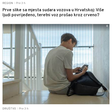
Pre 3 h
REGION
|
Prve slike sa mjesta sudara vozova u Hrvatskoj: Više
ljudi povrijeđeno, teretni voz prošao kroz crveno?
0
Pre 3 h
DRUŠTVO
|