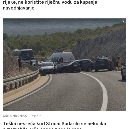
rijeke, ne koristite riječnu vodu za kupanje i
navodnjavanje
0
Pre 3 h
CRNA HRONIKA
|
Teška nesreća kod Stoca: Sudarilo se nekoliko