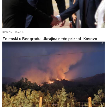
Pre 1 h
REGION
|
Zelenski u Beogradu: Ukrajina neće priznati Kosovo
0