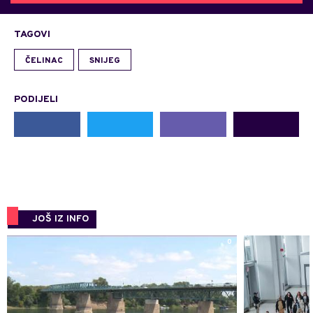
TAGOVI
ČELINAC
SNIJEG
PODIJELI
JOŠ IZ INFO
0