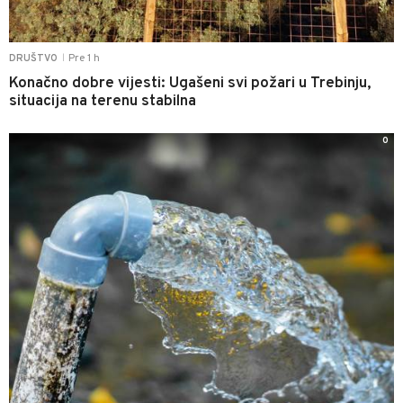
Pre 1 h
DRUŠTVO
|
Konačno dobre vijesti: Ugašeni svi požari u Trebinju,
situacija na terenu stabilna
0