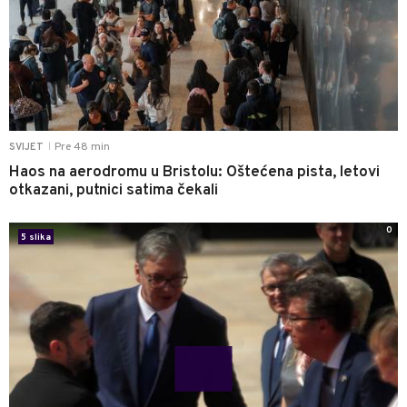
Pre 48 min
SVIJET
|
Haos na aerodromu u Bristolu: Oštećena pista, letovi
otkazani, putnici satima čekali
0
5 slika