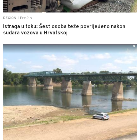
Pre 2 h
REGION
|
Istraga u toku: Šest osoba teže povrijeđeno nakon
sudara vozova u Hrvatskoj
0