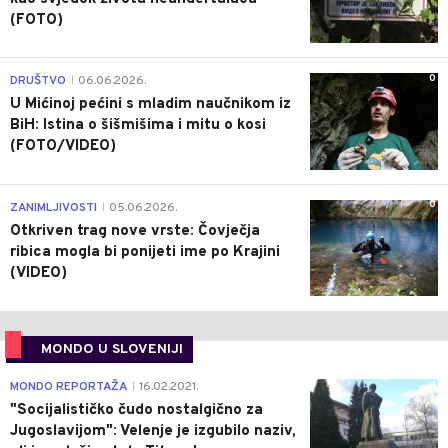
(FOTO)
0
DRUŠTVO
06.06.2026.
|
U Mićinoj pećini s mladim naučnikom iz
BiH: Istina o šišmišima i mitu o kosi
(FOTO/VIDEO)
0
ZANIMLJIVOSTI
05.06.2026.
|
Otkriven trag nove vrste: Čovječja
ribica mogla bi ponijeti ime po Krajini
(VIDEO)
MONDO U SLOVENIJI
4
MONDO REPORTAŽA
16.02.2021.
|
"Socijalističko čudo nostalgično za
Jugoslavijom": Velenje je izgubilo naziv,