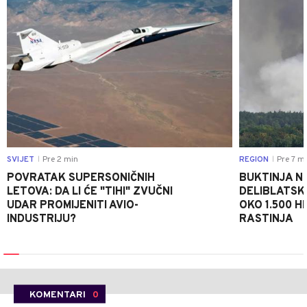
SVIJET
Pre 2 min
REGION
Pre 7 m
|
|
POVRATAK SUPERSONIČNIH
BUKTINJA N
LETOVA: DA LI ĆE "TIHI" ZVUČNI
DELIBLATSK
UDAR PROMIJENITI AVIO-
OKO 1.500 H
INDUSTRIJU?
RASTINJA
KOMENTARI
0