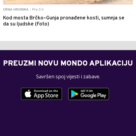
Pre 3 h
CRNA HRONIKA
|
Kod mosta Brčko–Gunja pronađene kosti, sumnja se
da su ljudske (Foto)
PREUZMI NOVU MONDO APLIKACIJU
Savršen spoj vijesti i zabave.