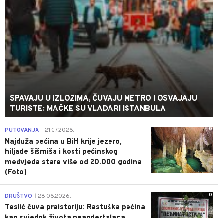
SPAVAJU U IZLOZIMA, ČUVAJU METRO I OSVAJAJU
TURISTE: MAČKE SU VLADARI ISTANBULA
0
PUTOVANJA
21.07.2026.
|
Najduža pećina u BiH krije jezero,
hiljade šišmiša i kosti pećinskog
medvjeda stare više od 20.000 godina
(Foto)
0
DRUŠTVO
28.06.2026.
|
Teslić čuva praistoriju: Rastuška pećina
kao svjedok života neandertalaca