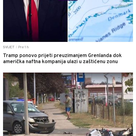
Pre 1 h
SVIJET
|
Tramp ponovo prijeti preuzimanjem Grenlanda dok
američka naftna kompanija ulazi u zaštićenu zonu
0