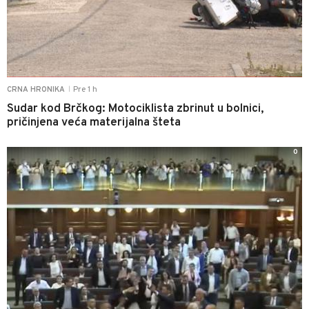
Pre 1 h
CRNA HRONIKA
|
Sudar kod Brčkog: Motociklista zbrinut u bolnici,
pričinjena veća materijalna šteta
0