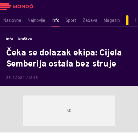
Naslovna
Najnovije
Info
Sport
Zabava
Magazin
M
Info
Društvo
Čeka se dolazak ekipa: Cijela
Semberija ostala bez struje
25.12.2024. / 12:45