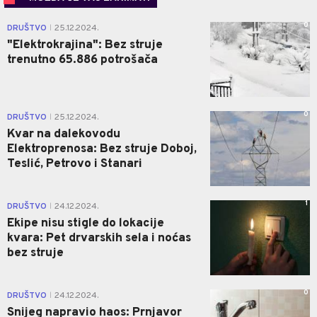
0
DRUŠTVO
25.12.2024.
|
"Elektrokrajina": Bez struje
trenutno 65.886 potrošača
0
DRUŠTVO
25.12.2024.
|
Kvar na dalekovodu
Elektroprenosa: Bez struje Doboj,
Teslić, Petrovo i Stanari
1
DRUŠTVO
24.12.2024.
|
Ekipe nisu stigle do lokacije
kvara: Pet drvarskih sela i noćas
bez struje
0
DRUŠTVO
24.12.2024.
|
Snijeg napravio haos: Prnjavor