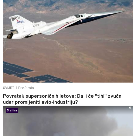
Pre 2 min
SVIJET
|
Povratak supersoničnih letova: Da li će "tihi" zvučni
udar promijeniti avio-industriju?
0
5 slika