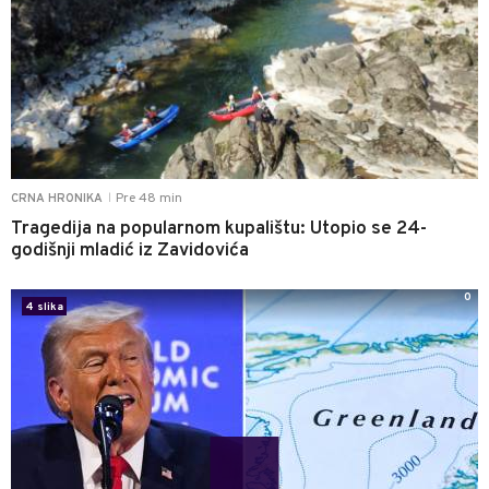
Pre 48 min
CRNA HRONIKA
|
Tragedija na popularnom kupalištu: Utopio se 24-
godišnji mladić iz Zavidovića
0
4 slika