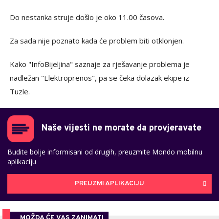
Do nestanka struje došlo je oko 11.00 časova.
Za sada nije poznato kada će problem biti otklonjen.
Kako "InfoBijeljina" saznaje za rješavanje problema je
nadležan "Elektroprenos", pa se čeka dolazak ekipe iz
Tuzle.
Naše vijesti ne morate da provjeravate
Budite bolje informisani od drugih, preuzmite Mondo mobilnu
aplikaciju
PREUZMI APLIKACIJU
MOŽDA ĆE VAS ZANIMATI