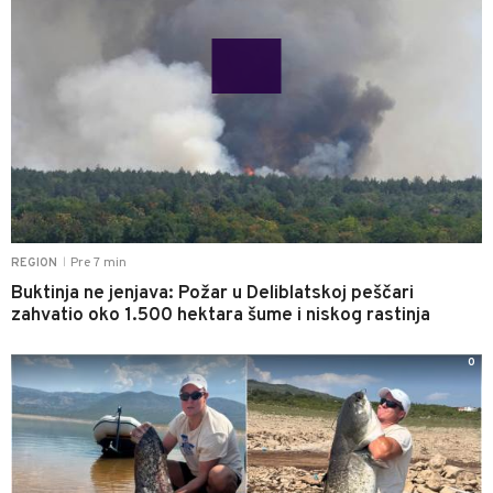
Pre 7 min
REGION
|
Buktinja ne jenjava: Požar u Deliblatskoj peščari
zahvatio oko 1.500 hektara šume i niskog rastinja
0