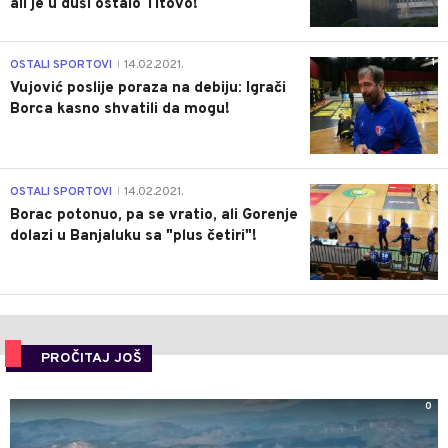
ali je u duši ostalo Titovo!
1
OSTALI SPORTOVI
14.02.2021.
|
Vujović poslije poraza na debiju: Igrači
Borca kasno shvatili da mogu!
3
OSTALI SPORTOVI
14.02.2021.
|
Borac potonuo, pa se vratio, ali Gorenje
dolazi u Banjaluku sa "plus četiri"!
PROČITAJ JOŠ
0