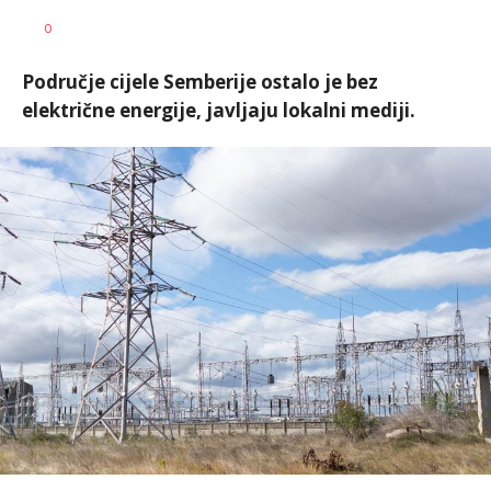
Dušan
AUTOR
0
Volaš
Područje cijele Semberije ostalo je bez
električne energije, javljaju lokalni mediji.