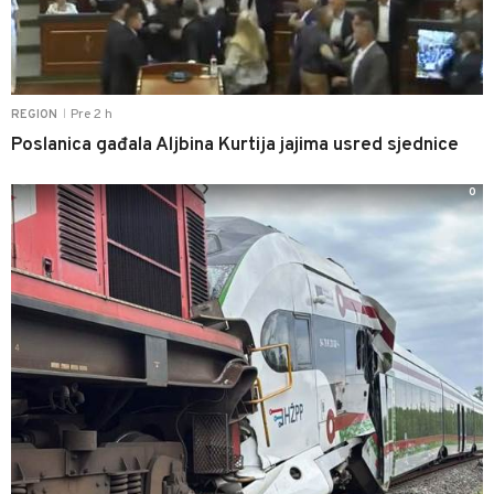
Pre 2 h
REGION
|
Poslanica gađala Aljbina Kurtija jajima usred sjednice
0