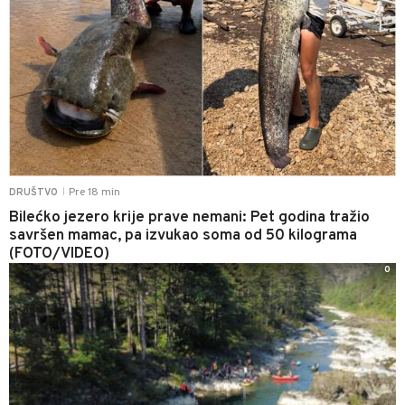
Pre 18 min
DRUŠTVO
|
Bilećko jezero krije prave nemani: Pet godina tražio
savršen mamac, pa izvukao soma od 50 kilograma
(FOTO/VIDEO)
0