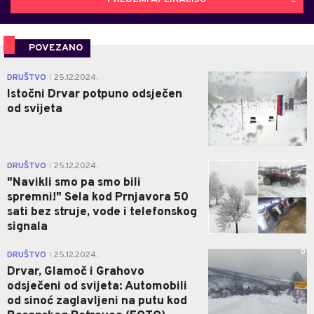
POVEZANO
0
DRUŠTVO
25.12.2024.
|
Istočni Drvar potpuno odsječen
od svijeta
5
DRUŠTVO
25.12.2024.
|
"Navikli smo pa smo bili
spremni!" Sela kod Prnjavora 50
sati bez struje, vode i telefonskog
signala
0
DRUŠTVO
25.12.2024.
|
Drvar, Glamoč i Grahovo
odsječeni od svijeta: Automobili
od sinoć zaglavljeni na putu kod