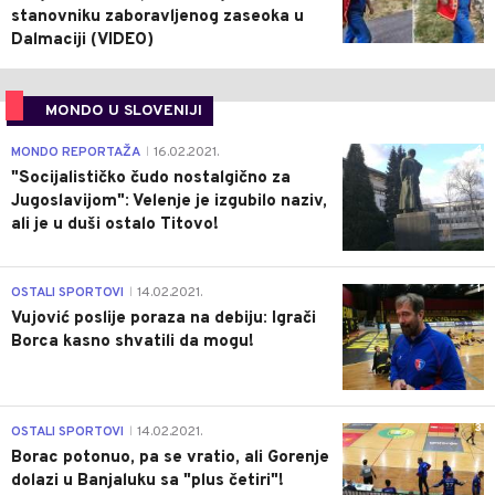
stanovniku zaboravljenog zaseoka u
Dalmaciji (VIDEO)
MONDO U SLOVENIJI
4
MONDO REPORTAŽA
16.02.2021.
|
"Socijalističko čudo nostalgično za
Jugoslavijom": Velenje je izgubilo naziv,
ali je u duši ostalo Titovo!
1
OSTALI SPORTOVI
14.02.2021.
|
Vujović poslije poraza na debiju: Igrači
Borca kasno shvatili da mogu!
3
OSTALI SPORTOVI
14.02.2021.
|
Borac potonuo, pa se vratio, ali Gorenje
dolazi u Banjaluku sa "plus četiri"!