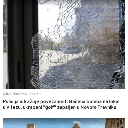
Pre 8 h
CRNA HRONIKA
|
Policija istražuje povezanost: Bačena bomba na lokal
u Vitezu, ukradeni "golf" zapaljen u Novom Travniku
0