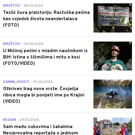
0
DRUŠTVO
28.06.2026.
|
Teslić čuva praistoriju: Rastuška pećina
kao svjedok života neandertalaca
(FOTO)
0
DRUŠTVO
06.06.2026.
|
U Mićinoj pećini s mladim naučnikom iz
BiH: Istina o šišmišima i mitu o kosi
(FOTO/VIDEO)
0
ZANIMLJIVOSTI
05.06.2026.
|
Otkriven trag nove vrste: Čovječja
ribica mogla bi ponijeti ime po Krajini
(VIDEO)
0
REGION
29.05.2026.
|
Sam među vukovima i šakalima:
Nevjerovatna reportaža o jedinom