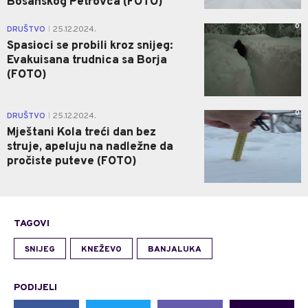
Bosanskog Petrovca (FOTO)
0
DRUŠTVO
25.12.2024.
|
Spasioci se probili kroz snijeg:
Evakuisana trudnica sa Borja
(FOTO)
0
DRUŠTVO
25.12.2024.
|
Mještani Kola treći dan bez
struje, apeluju na nadležne da
pročiste puteve (FOTO)
TAGOVI
SNIJEG
KNEŽEVO
BANJALUKA
PODIJELI