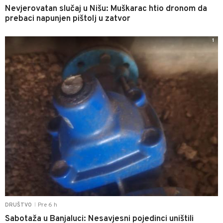
Nevjerovatan slučaj u Nišu: Muškarac htio dronom da
prebaci napunjen pištolj u zatvor
1
Pre 6 h
DRUŠTVO
|
Sabotaža u Banjaluci: Nesavjesni pojedinci uništili