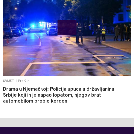
Pre 9 h
SVIJET
|
Drama u Njemačkoj: Policija upucala državljanina
Srbije koji ih je napao lopatom, njegov brat
automobilom probio kordon