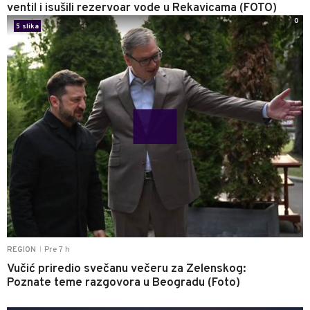
ventil i isušili rezervoar vode u Rekavicama (FOTO)
0
5 slika
Pre 7 h
REGION
|
Vučić priredio svečanu večeru za Zelenskog:
Poznate teme razgovora u Beogradu (Foto)