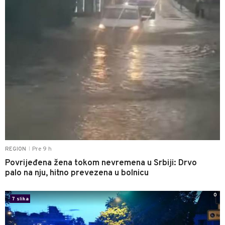
Pre 9 h
REGION
|
Povrijeđena žena tokom nevremena u Srbiji: Drvo
palo na nju, hitno prevezena u bolnicu
0
7 slika