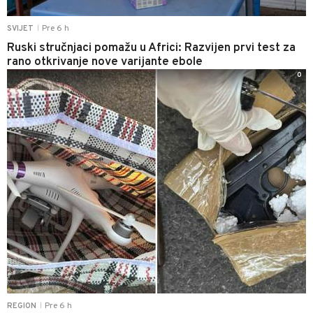
Pre 6 h
SVIJET
|
Ruski stručnjaci pomažu u Africi: Razvijen prvi test za
rano otkrivanje nove varijante ebole
0
Pre 6 h
REGION
|