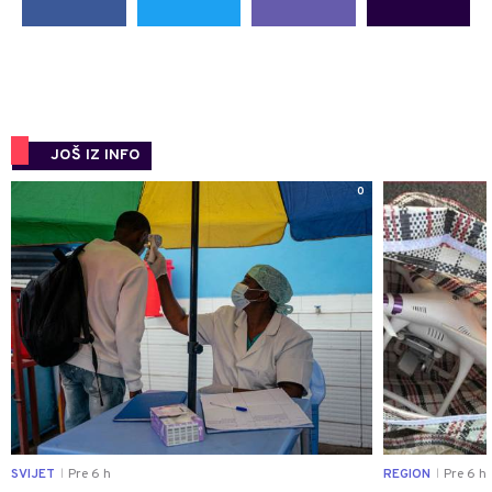
JOŠ IZ INFO
0
SVIJET
Pre 6 h
REGION
Pre 6 h
|
|