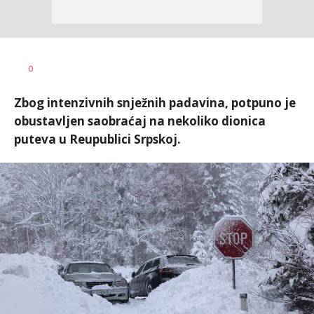
Željko
AUTOR
0
Svitlica
Zbog intenzivnih snježnih padavina, potpuno je
obustavljen saobraćaj na nekoliko dionica
puteva u Reupublici Srpskoj.