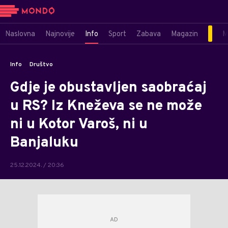
Naslovna
Najnovije
Info
Sport
Zabava
Magazin
M
Info
Društvo
Gdje je obustavljen saobraćaj
u RS? Iz Kneževa se ne može
ni u Kotor Varoš, ni u
Banjaluku
25.12.2024. / 20:36