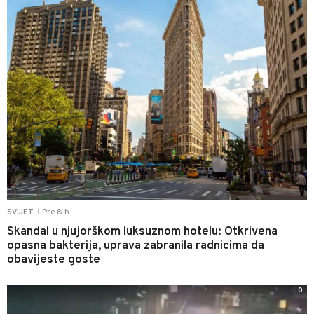
Pre 8 h
SVIJET
|
Skandal u njujorškom luksuznom hotelu: Otkrivena
opasna bakterija, uprava zabranila radnicima da
obavijeste goste
0