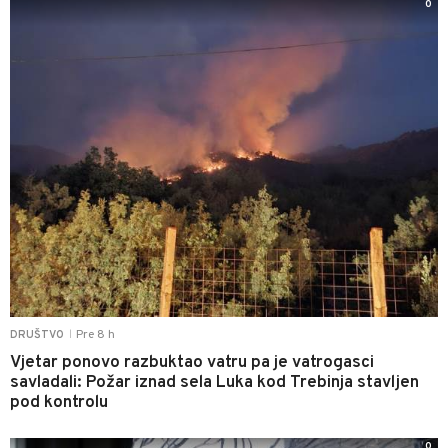
0
Pre 8 h
DRUŠTVO
|
Vjetar ponovo razbuktao vatru pa je vatrogasci
savladali: Požar iznad sela Luka kod Trebinja stavljen
pod kontrolu
0