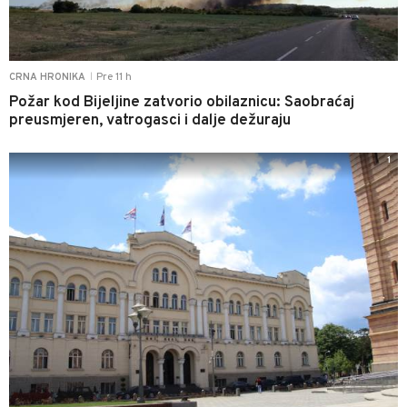
Pre 11 h
CRNA HRONIKA
|
Požar kod Bijeljine zatvorio obilaznicu: Saobraćaj
preusmjeren, vatrogasci i dalje dežuraju
1