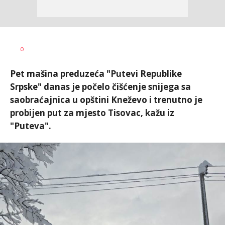
Željko
AUTOR
0
Svitlica
Pet mašina preduzeća "Putevi Republike
Srpske" danas je počelo čišćenje snijega sa
saobraćajnica u opštini Kneževo i trenutno je
probijen put za mjesto Tisovac, kažu iz
"Puteva".