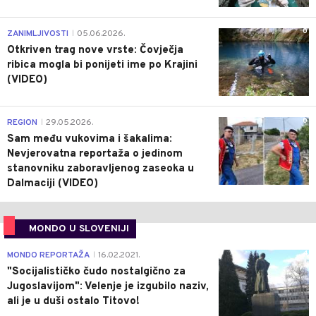
0
ZANIMLJIVOSTI
05.06.2026.
|
Otkriven trag nove vrste: Čovječja
ribica mogla bi ponijeti ime po Krajini
(VIDEO)
0
REGION
29.05.2026.
|
Sam među vukovima i šakalima:
Nevjerovatna reportaža o jedinom
stanovniku zaboravljenog zaseoka u
Dalmaciji (VIDEO)
MONDO U SLOVENIJI
4
MONDO REPORTAŽA
16.02.2021.
|
"Socijalističko čudo nostalgično za
Jugoslavijom": Velenje je izgubilo naziv,
ali je u duši ostalo Titovo!