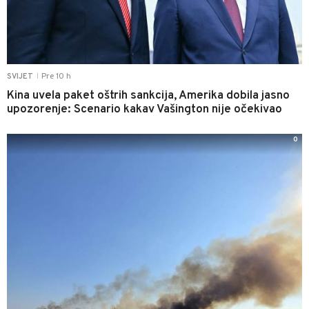
Pre 10 h
SVIJET
|
Kina uvela paket oštrih sankcija, Amerika dobila jasno
upozorenje: Scenario kakav Vašington nije očekivao
0