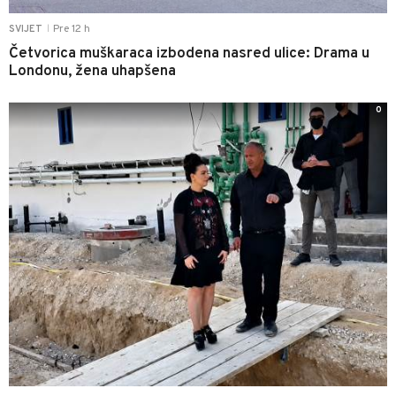
Pre 12 h
SVIJET
|
Četvorica muškaraca izbodena nasred ulice: Drama u
Londonu, žena uhapšena
0