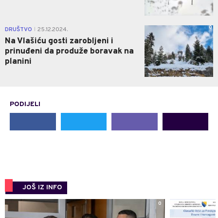
0
DRUŠTVO
25.12.2024.
|
Na Vlašiću gosti zarobljeni i
prinuđeni da produže boravak na
planini
PODIJELI
JOŠ IZ INFO
0