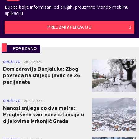
Budite bolje informisani od drugih, preuzmite Mondo mobilnu
aplikaciju
PREUZMI APLIKACIJU
POVEZANO
0
DRUŠTVO
26.12.2024.
|
Dom zdravlja Banjaluka: Zbog
povreda na snijegu javilo se 26
pacijenata
0
DRUŠTVO
26.12.2024.
|
Nanosi snijega do dva metra:
Proglašena vanredna situacija u
dijelovima Mrkonjić Grada
0