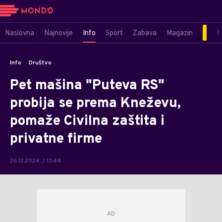
Naslovna
Najnovije
Info
Sport
Zabava
Magazin
M
Info
Društvo
Pet mašina "Puteva RS"
probija se prema Kneževu,
pomaže Civilna zaštita i
privatne firme
26.12.2024. / 13:44