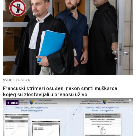
Pre 8 h
SVIJET
|
Francuski strimeri osuđeni nakon smrti muškarca
kojeg su zlostavljali u prenosu uživo
0
4 slika