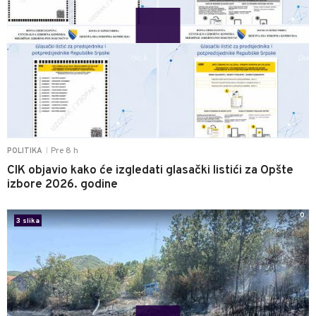
Pre 8 h
POLITIKA
|
CIK objavio kako će izgledati glasački listići za Opšte
izbore 2026. godine
0
3 slika