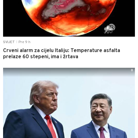
Pre 9 h
SVIJET
|
Crveni alarm za cijelu Italiju: Temperature asfalta
prelaze 60 stepeni, ima i žrtava
0