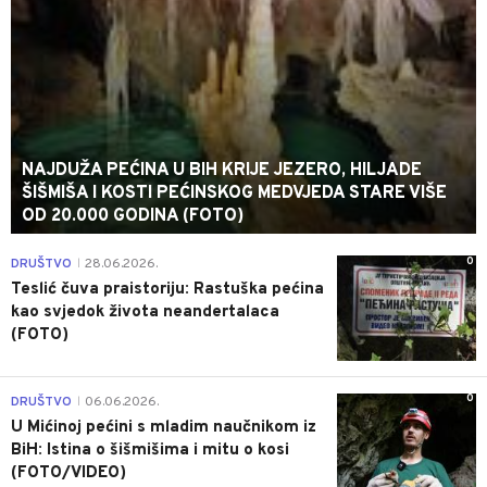
NAJDUŽA PEĆINA U BIH KRIJE JEZERO, HILJADE
ŠIŠMIŠA I KOSTI PEĆINSKOG MEDVJEDA STARE VIŠE
OD 20.000 GODINA (FOTO)
0
DRUŠTVO
28.06.2026.
|
Teslić čuva praistoriju: Rastuška pećina
kao svjedok života neandertalaca
(FOTO)
0
DRUŠTVO
06.06.2026.
|
U Mićinoj pećini s mladim naučnikom iz
BiH: Istina o šišmišima i mitu o kosi
(FOTO/VIDEO)