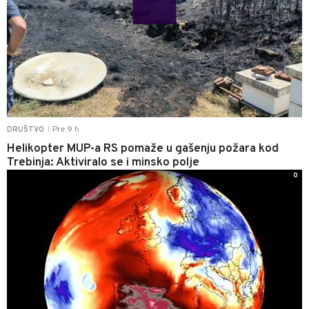
Pre 9 h
DRUŠTVO
|
Helikopter MUP-a RS pomaže u gašenju požara kod
Trebinja: Aktiviralo se i minsko polje
0