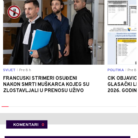
SVIJET
Pre 8 h
POLITIKA
Pre 8 
|
|
FRANCUSKI STRIMERI OSUĐENI
CIK OBJAVIO
NAKON SMRTI MUŠKARCA KOJEG SU
GLASAČKI LI
ZLOSTAVLJALI U PRENOSU UŽIVO
2026. GODIN
KOMENTARI
0