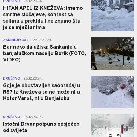
DRUŠTVO
26.12.2024.
|
HITAN APEL IZ KNEŽEVA: Imamo
smrtne slučajeve, kontakt sa
selima u prekidu i ne znamo šta
je sa mještanima
0
ZANIMLJIVOSTI
25.12.2024.
|
Bar neko da uživa: Sankanje u
banjalučkom naselju Borik (FOTO,
VIDEO)
0
DRUŠTVO
25.12.2024.
|
Gdje je obustavljen saobraćaj u
RS? Iz Kneževa se ne može ni u
Kotor Varoš, ni u Banjaluku
0
DRUŠTVO
25.12.2024.
|
Istočni Drvar potpuno odsječen
od svijeta