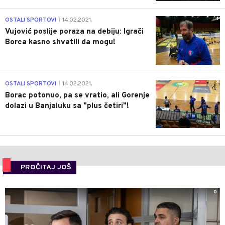
1
OSTALI SPORTOVI
14.02.2021.
|
Vujović poslije poraza na debiju: Igrači
Borca kasno shvatili da mogu!
3
OSTALI SPORTOVI
14.02.2021.
|
Borac potonuo, pa se vratio, ali Gorenje
dolazi u Banjaluku sa "plus četiri"!
PROČITAJ JOŠ
0