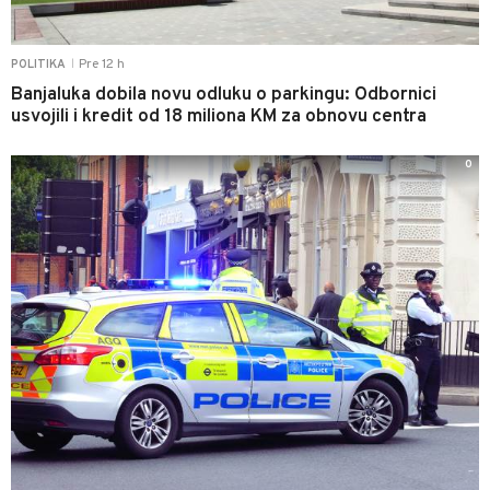
Pre 12 h
POLITIKA
|
Banjaluka dobila novu odluku o parkingu: Odbornici
usvojili i kredit od 18 miliona KM za obnovu centra
0