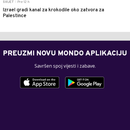
Pre 12 h
SVIJET
|
Izrael gradi kanal za krokodile oko zatvora za
Palestince
PREUZMI NOVU MONDO APLIKACIJU
Savršen spoj vijesti i zabave.