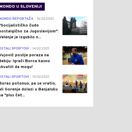
MONDO U SLOVENIJI
4
MONDO REPORTAŽA
16.02.2021.
|
"Socijalističko čudo
nostalgično za Jugoslavijom":
Velenje je izgubilo n...
1
OSTALI SPORTOVI
14.02.2021.
|
Vujović poslije poraza na
debiju: Igrači Borca kasno
shvatili da mogu!
3
OSTALI SPORTOVI
14.02.2021.
|
Borac potonuo, pa se vratio,
ali Gorenje dolazi u Banjaluku
sa "plus čet...
0
0