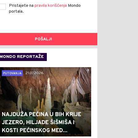
Pristajete na
pravila korišćenja
Mondo
portala.
POŠALJI
MONDO REPORTAŽE
0
21.07.2026.
PUTOVANJA
NAJDUŽA PEĆINA U BIH KRIJE
JEZERO, HILJADE ŠIŠMIŠA I
KOSTI PEĆINSKOG MED...