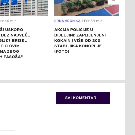
re 40 min
CRNA HRONIKA
Pre 59 min
DRU
|
ŠI USKORO
AKCIJA POLICIJE U
SUŠ
 BEZ NAJVEĆE
BIJELJINI: ZAPLIJENJENI
UŠĆ
GIJE? BRISEL
KOKAIN I VIŠE OD 200
NEM
TIO OVIM
STABLJIKA KONOPLJE
(VI
MA ZBOG
(FOTO)
IH PASOŠA"
SVI KOMENTARI