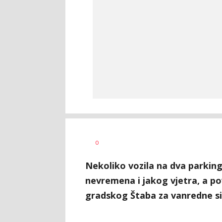
Dušan
AUTOR
0
Volaš
Nekoliko vozila na dva parking
nevremena i jakog vjetra, a pov
gradskog Štaba za vanredne si