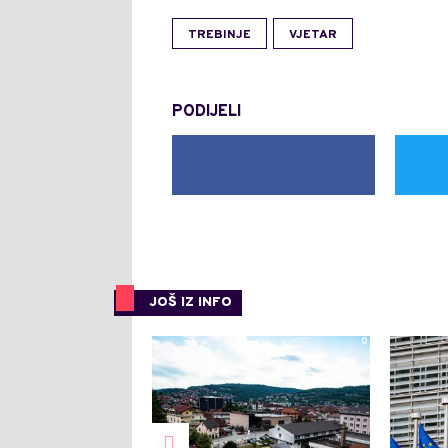
TREBINJE
VJETAR
PODIJELI
JOŠ IZ INFO
0