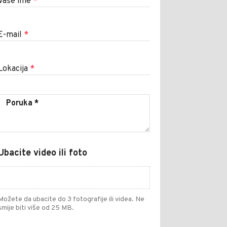
Vaše ime
*
E-mail
*
Lokacija
*
Ubacite video ili foto
Možete da ubacite do 3 fotografije ili videa. Ne
smije biti više od 25 MB.