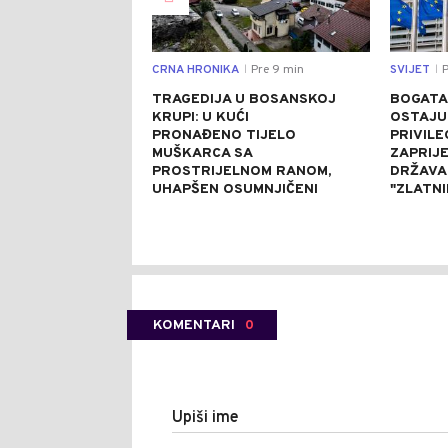
CRNA HRONIKA
Pre 9 min
SVIJET
P
|
|
TRAGEDIJA U BOSANSKOJ
BOGATA
KRUPI: U KUĆI
OSTAJU
PRONAĐENO TIJELO
PRIVILE
MUŠKARCA SA
ZAPRIJE
PROSTRIJELNOM RANOM,
DRŽAVA
UHAPŠEN OSUMNJIČENI
"ZLATN
KOMENTARI
0
Upiši ime