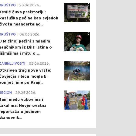
0
DRUŠTVO
28.06.2026.
|
Teslić čuva praistoriju:
Rastuška pećina kao svjedok
života neandertalac...
0
DRUŠTVO
06.06.2026.
|
U Mićinoj pećini s mladim
naučnikom iz BiH: Istina o
šišmišima i mitu o ...
0
ZANIMLJIVOSTI
05.06.2026.
|
Otkriven trag nove vrste:
Čovječja ribica mogla bi
ponijeti ime po Kraji...
0
REGION
29.05.2026.
|
Sam među vukovima i
šakalima: Nevjerovatna
reportaža o jedinom
stanovnik...