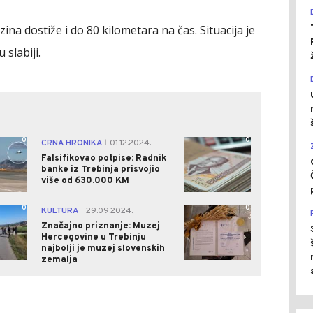
zina dostiže i do 80 kilometara na čas. Situacija je
 slabiji.
0
0
CRNA HRONIKA
01.12.2024.
|
Falsifikovao potpise: Radnik
banke iz Trebinja prisvojio
više od 630.000 KM
0
0
KULTURA
29.09.2024.
|
Značajno priznanje: Muzej
Hercegovine u Trebinju
najbolji je muzej slovenskih
zemalja