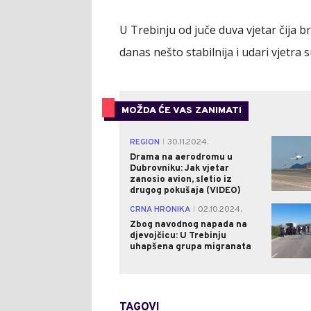
U Trebinju od juče duva vjetar čija br
danas nešto stabilnija i udari vjetra su
MOŽDA ĆE VAS ZANIMATI
REGION
30.11.2024.
|
Drama na aerodromu u
Dubrovniku: Jak vjetar
zanosio avion, sletio iz
drugog pokušaja (VIDEO)
CRNA HRONIKA
02.10.2024.
|
Zbog navodnog napada na
djevojčicu: U Trebinju
uhapšena grupa migranata
TAGOVI