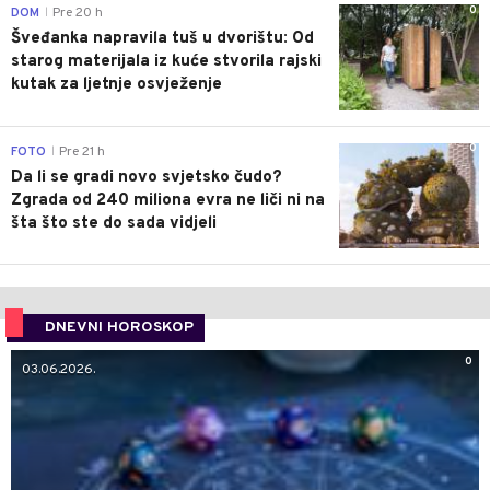
0
DOM
Pre 20 h
|
Šveđanka napravila tuš u dvorištu: Od
starog materijala iz kuće stvorila rajski
kutak za ljetnje osvježenje
0
FOTO
Pre 21 h
|
Da li se gradi novo svjetsko čudo?
Zgrada od 240 miliona evra ne liči ni na
šta što ste do sada vidjeli
DNEVNI HOROSKOP
0
03.06.2026.