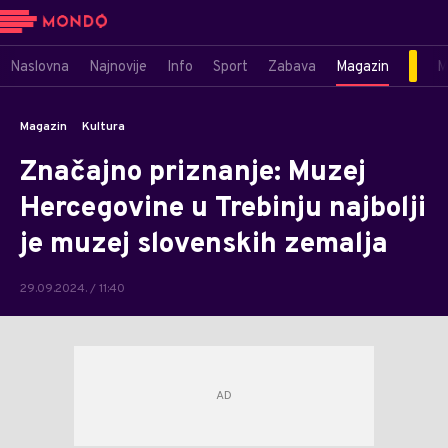
Naslovna
Najnovije
Info
Sport
Zabava
Magazin
M
Magazin
Kultura
Značajno priznanje: Muzej
Hercegovine u Trebinju najbolji
je muzej slovenskih zemalja
29.09.2024. / 11:40