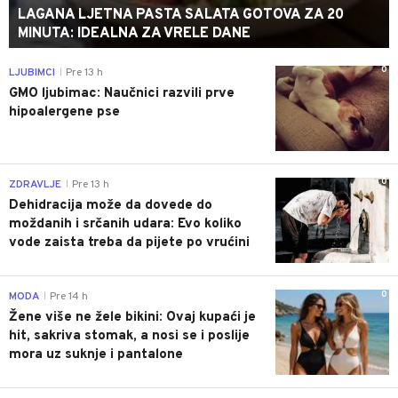
LAGANA LJETNA PASTA SALATA GOTOVA ZA 20
MINUTA: IDEALNA ZA VRELE DANE
0
LJUBIMCI
Pre 13 h
|
GMO ljubimac: Naučnici razvili prve
hipoalergene pse
0
ZDRAVLJE
Pre 13 h
|
Dehidracija može da dovede do
moždanih i srčanih udara: Evo koliko
vode zaista treba da pijete po vrućini
0
MODA
Pre 14 h
|
Žene više ne žele bikini: Ovaj kupaći je
hit, sakriva stomak, a nosi se i poslije
mora uz suknje i pantalone