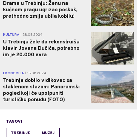
Drama u Trebinju: Ženu na
kućnom pragu ugrizao poskok,
prethodno zmija ubila kobilu!
0
KULTURA
28.08.2024.
|
U Trebinju žele da rekonstruišu
klavir Jovana Dučića, potrebno
im je 20.000 evra
0
EKONOMIJA
18.08.2024.
|
Trebinje dobilo vidikovac sa
staklenom stazom: Panoramski
pogled koji će upotpuniti
turističku ponudu (FOTO)
TAGOVI
TREBINJE
MUZEJ