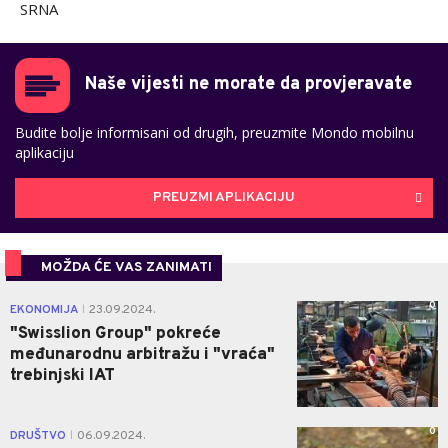
SRNA
Naše vijesti ne morate da provjeravate
Budite bolje informisani od drugih, preuzmite Mondo mobilnu
aplikaciju
PREUZMI APLIKACIJU
MOŽDA ĆE VAS ZANIMATI
0
EKONOMIJA
23.09.2024.
|
"Swisslion Group" pokreće
međunarodnu arbitražu i "vraća"
trebinjski IAT
0
DRUŠTVO
06.09.2024.
|