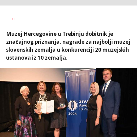
Dušan
AUTOR
0
Volaš
Muzej Hercegovine u Trebinju dobitnik je
značajnog priznanja, nagrade za najbolji muzej
slovenskih zemalja u konkurenciji 20 muzejskih
ustanova iz 10 zemalja.