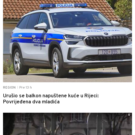
Pre 13 h
REGION
|
Urušio se balkon napuštene kuće u Rijeci:
Povrijeđena dva mladića
0