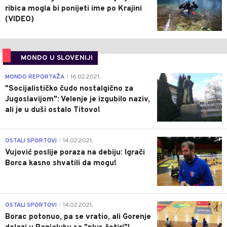
ribica mogla bi ponijeti ime po Krajini
(VIDEO)
MONDO U SLOVENIJI
4
MONDO REPORTAŽA
16.02.2021.
|
"Socijalističko čudo nostalgično za
Jugoslavijom": Velenje je izgubilo naziv,
ali je u duši ostalo Titovo!
1
OSTALI SPORTOVI
14.02.2021.
|
Vujović poslije poraza na debiju: Igrači
Borca kasno shvatili da mogu!
3
OSTALI SPORTOVI
14.02.2021.
|
Borac potonuo, pa se vratio, ali Gorenje