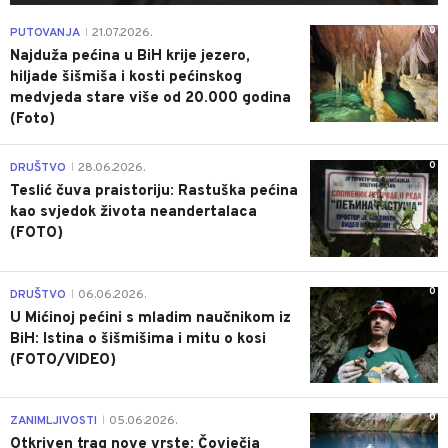
0
PUTOVANJA
21.07.2026.
|
Najduža pećina u BiH krije jezero,
hiljade šišmiša i kosti pećinskog
medvjeda stare više od 20.000 godina
(Foto)
0
DRUŠTVO
28.06.2026.
|
Teslić čuva praistoriju: Rastuška pećina
kao svjedok života neandertalaca
(FOTO)
0
DRUŠTVO
06.06.2026.
|
U Mićinoj pećini s mladim naučnikom iz
BiH: Istina o šišmišima i mitu o kosi
(FOTO/VIDEO)
0
ZANIMLJIVOSTI
05.06.2026.
|
Otkriven trag nove vrste: Čovječja