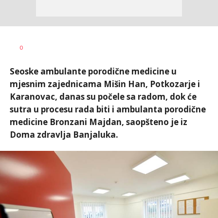
Dušan
AUTOR
0
Volaš
Seoske ambulante porodične medicine u
mjesnim zajednicama Mišin Han, Potkozarje i
Karanovac, danas su počele sa radom, dok će
sutra u procesu rada biti i ambulanta porodične
medicine Bronzani Majdan, saopšteno je iz
Doma zdravlja Banjaluka.