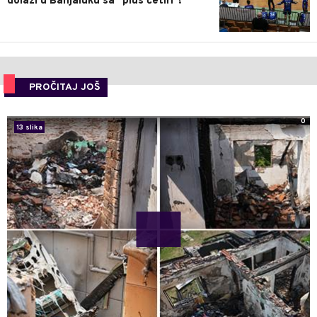
dolazi u Banjaluku sa "plus četiri"!
PROČITAJ JOŠ
0
13 slika