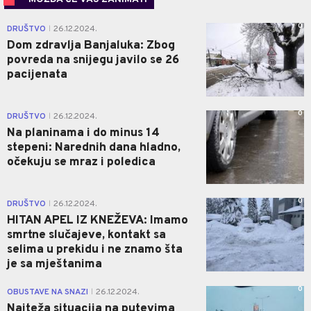
0
DRUŠTVO
26.12.2024.
|
Dom zdravlja Banjaluka: Zbog
povreda na snijegu javilo se 26
pacijenata
0
DRUŠTVO
26.12.2024.
|
Na planinama i do minus 14
stepeni: Narednih dana hladno,
očekuju se mraz i poledica
0
DRUŠTVO
26.12.2024.
|
HITAN APEL IZ KNEŽEVA: Imamo
smrtne slučajeve, kontakt sa
selima u prekidu i ne znamo šta
je sa mještanima
0
OBUSTAVE NA SNAZI
26.12.2024.
|
Najteža situacija na putevima