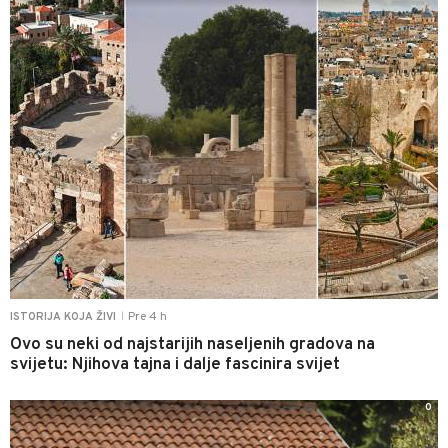
Pre 4 h
ISTORIJA KOJA ŽIVI
|
Ovo su neki od najstarijih naseljenih gradova na
svijetu: Njihova tajna i dalje fascinira svijet
0