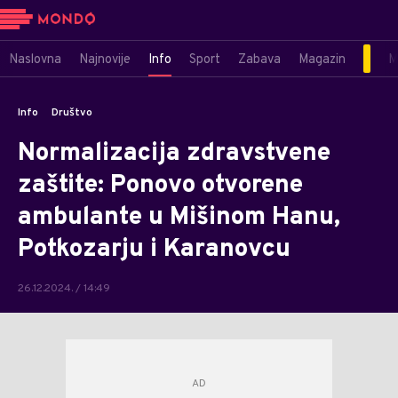
Naslovna
Najnovije
Info
Sport
Zabava
Magazin
M
Info
Društvo
Normalizacija zdravstvene
zaštite: Ponovo otvorene
ambulante u Mišinom Hanu,
Potkozarju i Karanovcu
26.12.2024. / 14:49