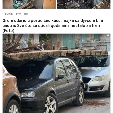
Pre 11 min
REGION
|
Grom udario u porodičnu kuću, majka sa djecom bila
unutra: Sve što su sticali godinama nestalo za tren
(Foto)
0