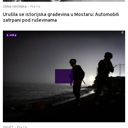
Pre 1 h
CRNA HRONIKA
|
Urušila se istorijska građevina u Mostaru: Automobili
zatrpani pod ruševinama
0
6 slika
Pre 1 h
SVIJET
|