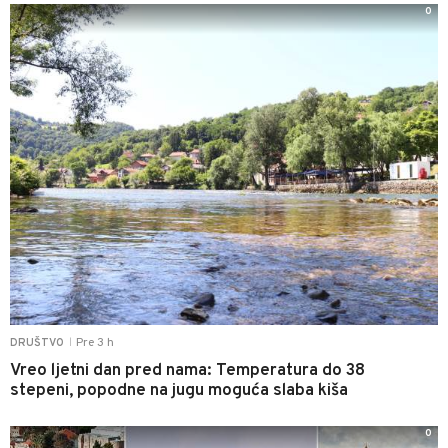
0
Pre 3 h
DRUŠTVO
|
Vreo ljetni dan pred nama: Temperatura do 38
stepeni, popodne na jugu moguća slaba kiša
0