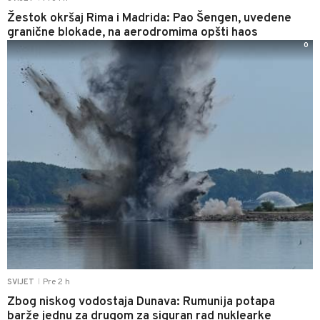
Žestok okršaj Rima i Madrida: Pao Šengen, uvedene
granične blokade, na aerodromima opšti haos
0
Pre 2 h
SVIJET
|
Zbog niskog vodostaja Dunava: Rumunija potapa
barže jednu za drugom za siguran rad nuklearke