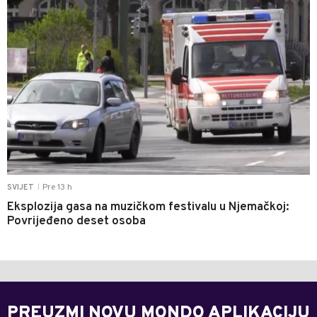
Pre 13 h
SVIJET
|
Eksplozija gasa na muzičkom festivalu u Njemačkoj:
Povrijeđeno deset osoba
PREUZMI NOVU MONDO APLIKACIJU