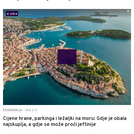
0
6 slika
Pre 2 h
EKONOMIJA
|
Cijene hrane, parkinga i ležaljki na moru: Gdje je obala
najskuplja, a gdje se može proći jeftinije