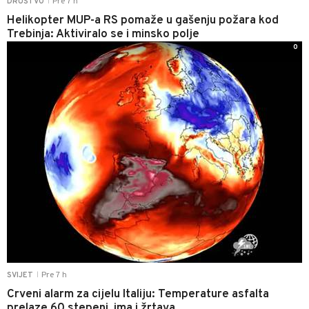
Pre 7 h
DRUŠTVO
|
Helikopter MUP-a RS pomaže u gašenju požara kod
Trebinja: Aktiviralo se i minsko polje
0
Pre 7 h
SVIJET
|
Crveni alarm za cijelu Italiju: Temperature asfalta
prelaze 60 stepeni, ima i žrtava