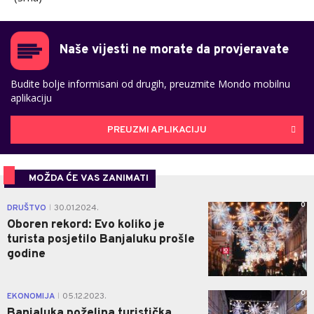
Naše vijesti ne morate da provjeravate
Budite bolje informisani od drugih, preuzmite Mondo mobilnu
aplikaciju
PREUZMI APLIKACIJU
MOŽDA ĆE VAS ZANIMATI
0
DRUŠTVO
30.01.2024.
|
Oboren rekord: Evo koliko je
turista posjetilo Banjaluku prošle
godine
0
EKONOMIJA
05.12.2023.
|
Banjaluka poželjna turistička