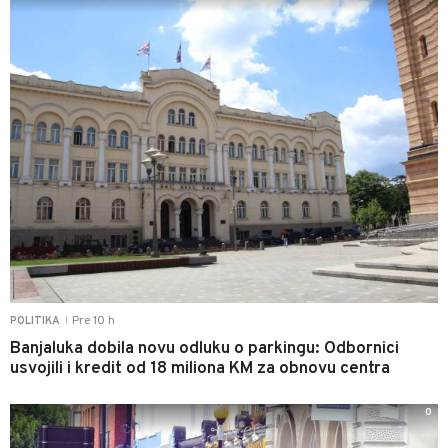
Pre 10 h
POLITIKA
|
Banjaluka dobila novu odluku o parkingu: Odbornici
usvojili i kredit od 18 miliona KM za obnovu centra
0