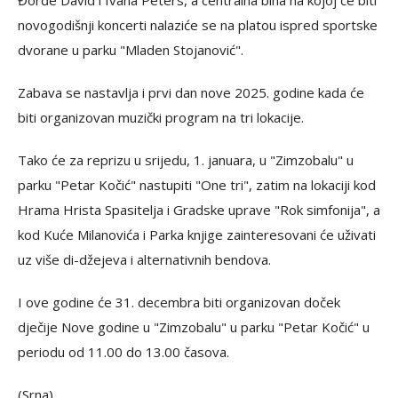
Đorđe David i Ivana Peters, a centralna bina na kojoj će biti
novogodišnji koncerti nalaziće se na platou ispred sportske
dvorane u parku "Mladen Stojanović".
Zabava se nastavlja i prvi dan nove 2025. godine kada će
biti organizovan muzički program na tri lokacije.
Tako će za reprizu u srijedu, 1. januara, u "Zimzobalu" u
parku "Petar Kočić" nastupiti "One tri", zatim na lokaciji kod
Hrama Hrista Spasitelja i Gradske uprave "Rok simfonija", a
kod Kuće Milanovića i Parka knjige zainteresovani će uživati
uz više di-džejeva i alternativnih bendova.
I ove godine će 31. decembra biti organizovan doček
dječije Nove godine u "Zimzobalu" u parku "Petar Kočić" u
periodu od 11.00 do 13.00 časova.
(Srna)