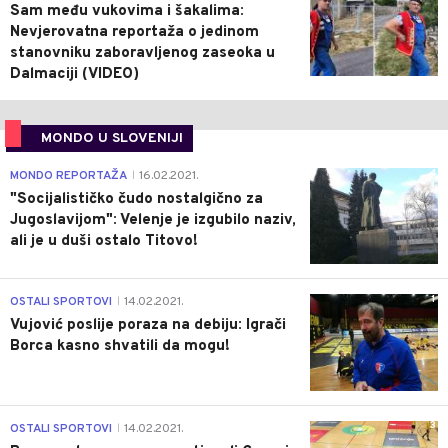
Sam među vukovima i šakalima:
Nevjerovatna reportaža o jedinom
stanovniku zaboravljenog zaseoka u
Dalmaciji (VIDEO)
MONDO U SLOVENIJI
4
MONDO REPORTAŽA
16.02.2021.
|
"Socijalističko čudo nostalgično za
Jugoslavijom": Velenje je izgubilo naziv,
ali je u duši ostalo Titovo!
1
OSTALI SPORTOVI
14.02.2021.
|
Vujović poslije poraza na debiju: Igrači
Borca kasno shvatili da mogu!
3
OSTALI SPORTOVI
14.02.2021.
|