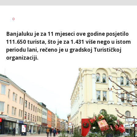
Dragana
AUTOR
0
Božić
Banjaluku je za 11 mjeseci ove godine posjetilo
111.650 turista, što je za 1.431 više nego u istom
periodu lani, rečeno je u gradskoj Turističkoj
organizaciji.