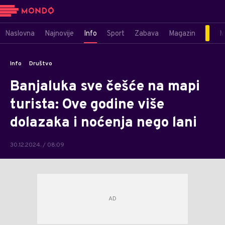
Naslovna
Najnovije
Info
Sport
Zabava
Magazin
M
Info
Društvo
Banjaluka sve češće na mapi
turista: Ove godine više
dolazaka i noćenja nego lani
30.12.2024. / 08:09