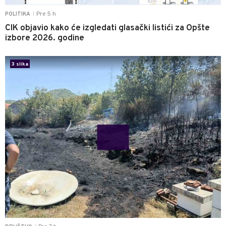
Pre 5 h
POLITIKA
|
CIK objavio kako će izgledati glasački listići za Opšte
izbore 2026. godine
0
3 slika