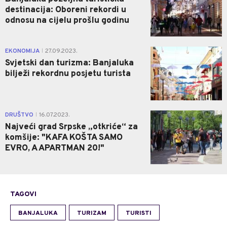
destinacija: Oboreni rekordi u
odnosu na cijelu prošlu godinu
0
EKONOMIJA
27.09.2023.
|
Svjetski dan turizma: Banjaluka
bilježi rekordnu posjetu turista
0
DRUŠTVO
16.07.2023.
|
Najveći grad Srpske „otkriće“ za
komšije: "KAFA KOŠTA SAMO
EVRO, A APARTMAN 20!"
TAGOVI
BANJALUKA
TURIZAM
TURISTI