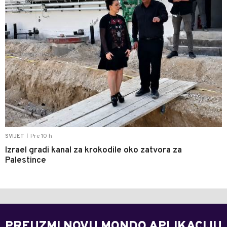
Pre 10 h
SVIJET
|
Izrael gradi kanal za krokodile oko zatvora za
Palestince
PREUZMI NOVU MONDO APLIKACIJU