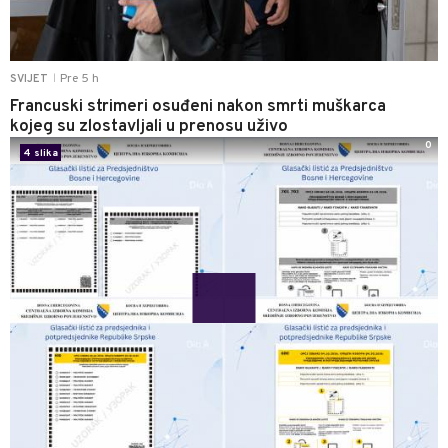
Pre 5 h
SVIJET
|
Francuski strimeri osuđeni nakon smrti muškarca
kojeg su zlostavljali u prenosu uživo
0
4 slika