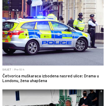
Pre 10 h
SVIJET
|
Četvorica muškaraca izbodena nasred ulice: Drama u
Londonu, žena uhapšena
0