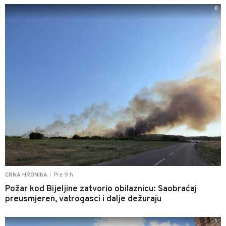
0
Pre 9 h
CRNA HRONIKA
|
Požar kod Bijeljine zatvorio obilaznicu: Saobraćaj
preusmjeren, vatrogasci i dalje dežuraju
1