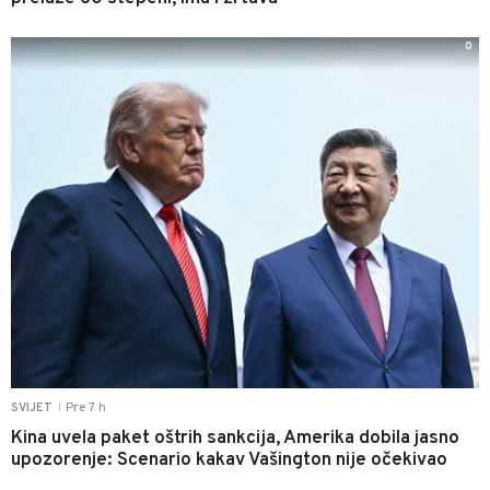
0
Pre 7 h
SVIJET
|
Kina uvela paket oštrih sankcija, Amerika dobila jasno
upozorenje: Scenario kakav Vašington nije očekivao