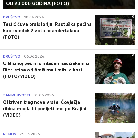
OD 20.000 GODINA (FOTO)
0
DRUŠTVO
28.06.2026.
|
Teslić čuva praistoriju: Rastuška pećina
kao svjedok života neandertalaca
(FOTO)
0
DRUŠTVO
06.06.2026.
|
U Mićinoj pećini s mladim naučnikom iz
BiH: Istina o šišmišima i mitu o kosi
(FOTO/VIDEO)
0
ZANIMLJIVOSTI
05.06.2026.
|
Otkriven trag nove vrste: Čovječja
ribica mogla bi ponijeti ime po Krajini
(VIDEO)
0
REGION
29.05.2026.
|