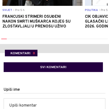
SVIJET
Pre 5 h
POLITIKA
Pre 5 
|
|
FRANCUSKI STRIMERI OSUĐENI
CIK OBJAVIO
NAKON SMRTI MUŠKARCA KOJEG SU
GLASAČKI LI
ZLOSTAVLJALI U PRENOSU UŽIVO
2026. GODIN
KOMENTARI
0
SVI KOMENTARI
Upiši ime