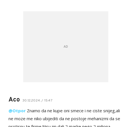
Aco
30.12.2024. / 15:47
@Otpor
Znamo da ne kupe oni smece i ne ciste snijeg,ali
ne moze me niko ubijediti da ne postoje mehanizmi da se
protisnu te firme.Nisu im dali 2 marke,nego 2 miliona