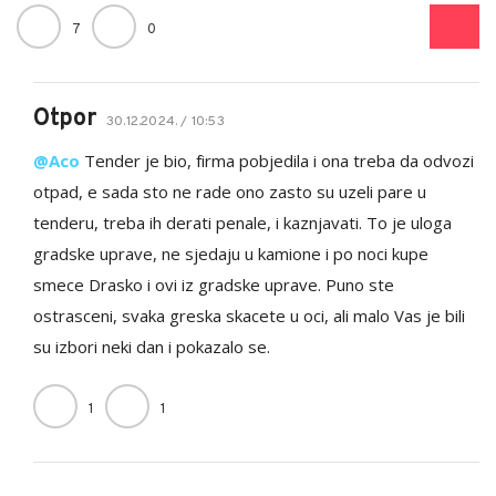
7
0
Otpor
30.12.2024. / 10:53
@Aco
Tender je bio, firma pobjedila i ona treba da odvozi
otpad, e sada sto ne rade ono zasto su uzeli pare u
tenderu, treba ih derati penale, i kaznjavati. To je uloga
gradske uprave, ne sjedaju u kamione i po noci kupe
smece Drasko i ovi iz gradske uprave. Puno ste
ostrasceni, svaka greska skacete u oci, ali malo Vas je bili
su izbori neki dan i pokazalo se.
1
1