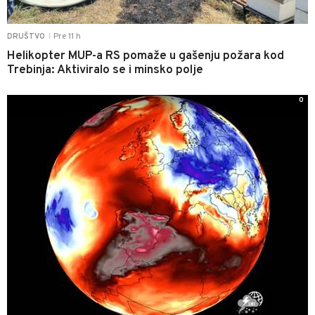
Pre 11 h
DRUŠTVO
|
Helikopter MUP-a RS pomaže u gašenju požara kod
Trebinja: Aktiviralo se i minsko polje
0