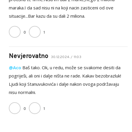
maraka.I da sad nisu ni na koji nacin zasticeni od ove
situacije...Bar kazu da su dali 2 miliona.
0
1
Nevjerovatno
30.12.2024. / 11:03
@Aco
Baš tako. Ok, u redu, može se svakome desiti da
pogriješi, ali oni i dalje ništa ne rade. Kakav bezobrazluk!
Ljudi koji Stanuvukovića i dalje nakon ovoga podržavaju
nisu normalni.
0
1