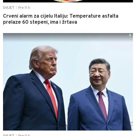
Pre 11 h
SVIJET
|
Crveni alarm za cijelu Italiju: Temperature asfalta
prelaze 60 stepeni, ima i žrtava
0
Pre 11 h
SVIJET
|