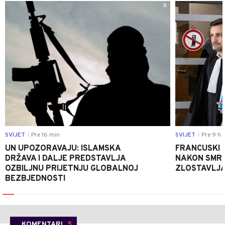
0
SVIJET
Pre 16 min
SVIJET
Pre 9 h
|
|
UN UPOZORAVAJU: ISLAMSKA
FRANCUSKI 
DRŽAVA I DALJE PREDSTAVLJA
NAKON SMRT
OZBILJNU PRIJETNJU GLOBALNOJ
ZLOSTAVLJA
BEZBJEDNOSTI
KOMENTARI
5