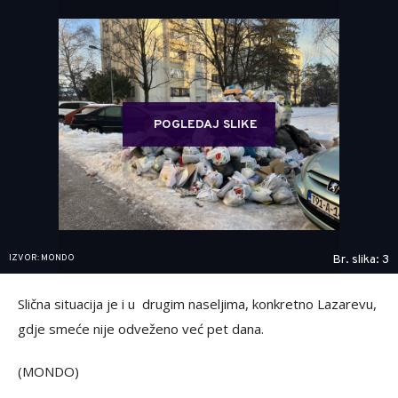
POGLEDAJ SLIKE
IZVOR: MONDO
Br. slika: 3
Slična situacija je i u drugim naseljima, konkretno Lazarevu,
gdje smeće nije odveženo već pet dana.
(MONDO)