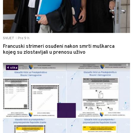
Pre 9 h
SVIJET
|
Francuski strimeri osuđeni nakon smrti muškarca
kojeg su zlostavljali u prenosu uživo
0
4 slika