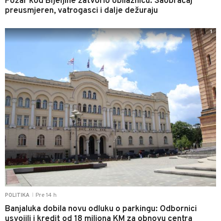
Požar kod Bijeljine zatvorio obilaznicu: Saobraćaj
preusmjeren, vatrogasci i dalje dežuraju
1
Pre 14 h
POLITIKA
|
Banjaluka dobila novu odluku o parkingu: Odbornici
usvojili i kredit od 18 miliona KM za obnovu centra