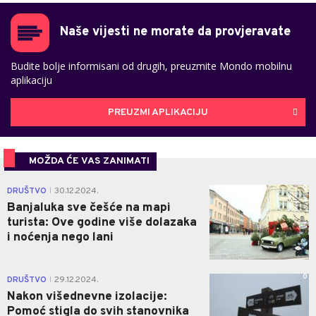
Naše vijesti ne morate da provjeravate
Budite bolje informisani od drugih, preuzmite Mondo mobilnu
aplikaciju
PREUZMI APLIKACIJU
MOŽDA ĆE VAS ZANIMATI
0
DRUŠTVO
30.12.2024.
|
Banjaluka sve češće na mapi
turista: Ove godine više dolazaka
i noćenja nego lani
0
DRUŠTVO
29.12.2024.
|
Nakon višednevne izolacije:
Pomoć stigla do svih stanovnika