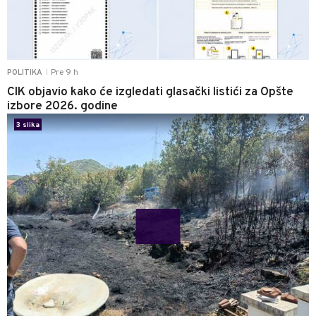
Pre 9 h
POLITIKA
|
CIK objavio kako će izgledati glasački listići za Opšte
izbore 2026. godine
0
3 slika