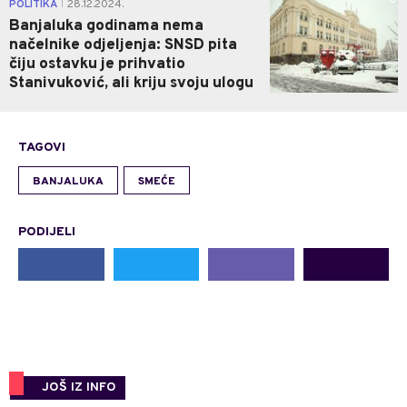
0
POLITIKA
28.12.2024.
|
Banjaluka godinama nema
načelnike odjeljenja: SNSD pita
čiju ostavku je prihvatio
Stanivuković, ali kriju svoju ulogu
TAGOVI
BANJALUKA
SMEĆE
PODIJELI
JOŠ IZ INFO