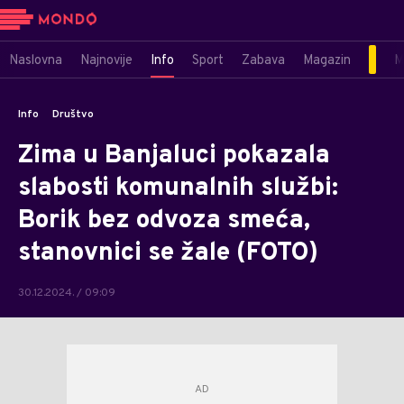
Naslovna
Najnovije
Info
Sport
Zabava
Magazin
M
Info
Društvo
Zima u Banjaluci pokazala
slabosti komunalnih službi:
Borik bez odvoza smeća,
stanovnici se žale (FOTO)
30.12.2024. / 09:09