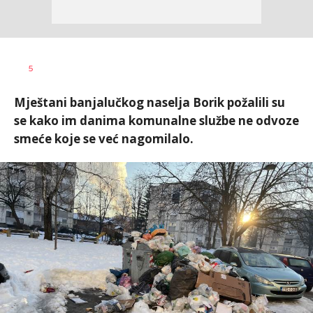
Nikolina
AUTOR
5
Damjanić
Mještani banjalučkog naselja Borik požalili su
se kako im danima komunalne službe ne odvoze
smeće koje se već nagomilalo.