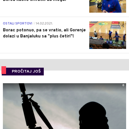
3
OSTALI SPORTOVI
14.02.2021.
|
Borac potonuo, pa se vratio, ali Gorenje
dolazi u Banjaluku sa "plus četiri"!
PROČITAJ JOŠ
0