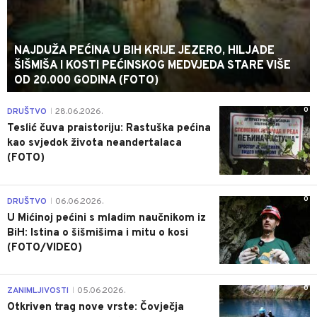
NAJDUŽA PEĆINA U BIH KRIJE JEZERO, HILJADE
ŠIŠMIŠA I KOSTI PEĆINSKOG MEDVJEDA STARE VIŠE
OD 20.000 GODINA (FOTO)
0
DRUŠTVO
28.06.2026.
|
Teslić čuva praistoriju: Rastuška pećina
kao svjedok života neandertalaca
(FOTO)
0
DRUŠTVO
06.06.2026.
|
U Mićinoj pećini s mladim naučnikom iz
BiH: Istina o šišmišima i mitu o kosi
(FOTO/VIDEO)
0
ZANIMLJIVOSTI
05.06.2026.
|
Otkriven trag nove vrste: Čovječja