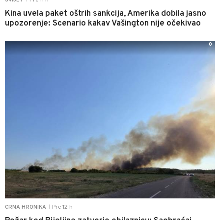
Kina uvela paket oštrih sankcija, Amerika dobila jasno
upozorenje: Scenario kakav Vašington nije očekivao
0
Pre 12 h
CRNA HRONIKA
|