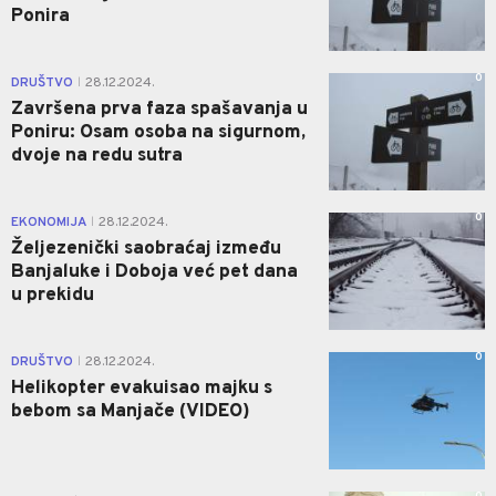
Ponira
0
DRUŠTVO
28.12.2024.
|
Završena prva faza spašavanja u
Poniru: Osam osoba na sigurnom,
dvoje na redu sutra
0
EKONOMIJA
28.12.2024.
|
Željezenički saobraćaj između
Banjaluke i Doboja već pet dana
u prekidu
0
DRUŠTVO
28.12.2024.
|
Helikopter evakuisao majku s
bebom sa Manjače (VIDEO)