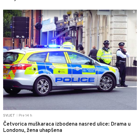
0
Pre 14 h
SVIJET
|
Četvorica muškaraca izbodena nasred ulice: Drama u
Londonu, žena uhapšena