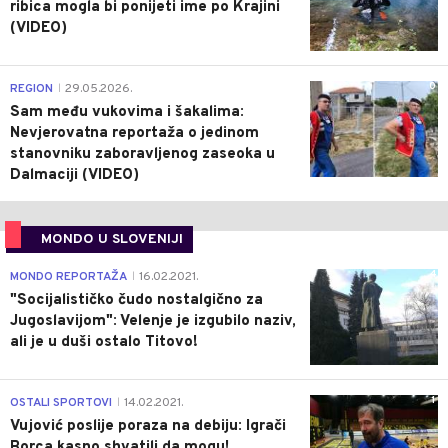
ribica mogla bi ponijeti ime po Krajini
(VIDEO)
0
REGION
29.05.2026.
|
Sam među vukovima i šakalima:
Nevjerovatna reportaža o jedinom
stanovniku zaboravljenog zaseoka u
Dalmaciji (VIDEO)
MONDO U SLOVENIJI
4
MONDO REPORTAŽA
16.02.2021.
|
"Socijalističko čudo nostalgično za
Jugoslavijom": Velenje je izgubilo naziv,
ali je u duši ostalo Titovo!
1
OSTALI SPORTOVI
14.02.2021.
|
Vujović poslije poraza na debiju: Igrači
Borca kasno shvatili da mogu!