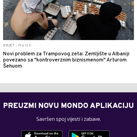
Pre 13 h
SVIJET
|
Novi problem za Trampovog zeta: Zemljište u Albaniji
povezano sa "kontroverznim biznismenom" Arturom
Šehuom
PREUZMI NOVU MONDO APLIKACIJU
Savršen spoj vijesti i zabave.