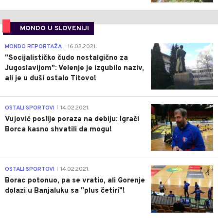
MONDO U SLOVENIJI
4
MONDO REPORTAŽA
16.02.2021.
|
"Socijalističko čudo nostalgično za
Jugoslavijom": Velenje je izgubilo naziv,
ali je u duši ostalo Titovo!
1
OSTALI SPORTOVI
14.02.2021.
|
Vujović poslije poraza na debiju: Igrači
Borca kasno shvatili da mogu!
3
OSTALI SPORTOVI
14.02.2021.
|
Borac potonuo, pa se vratio, ali Gorenje
dolazi u Banjaluku sa "plus četiri"!