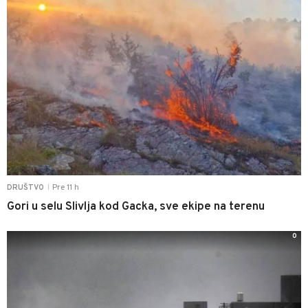
Pre 11 h
DRUŠTVO
|
Gori u selu Slivlja kod Gacka, sve ekipe na terenu
0