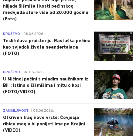
Najduža pećina u BiH krije jezero,
hiljade šišmiša i kosti pećinskog
medvjeda stare više od 20.000 godina
(Foto)
0
DRUŠTVO
28.06.2026.
|
Teslić čuva praistoriju: Rastuška pećina
kao svjedok života neandertalaca
(FOTO)
0
DRUŠTVO
06.06.2026.
|
U Mićinoj pećini s mladim naučnikom iz
BiH: Istina o šišmišima i mitu o kosi
(FOTO/VIDEO)
0
ZANIMLJIVOSTI
05.06.2026.
|
Otkriven trag nove vrste: Čovječja
ribica mogla bi ponijeti ime po Krajini
(VIDEO)