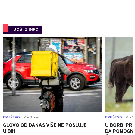
JOŠ IZ INFO
0
DRUŠTVO
Pre 3 min
DRUŠTVO
Pre 2
|
|
GLOVO OD DANAS VIŠE NE POSLUJE
U BORBI PR
U BIH
DA POMOGNE