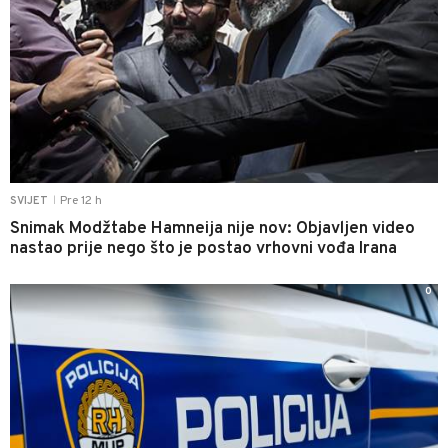
Pre 12 h
SVIJET
|
Snimak Modžtabe Hamneija nije nov: Objavljen video
nastao prije nego što je postao vrhovni vođa Irana
0