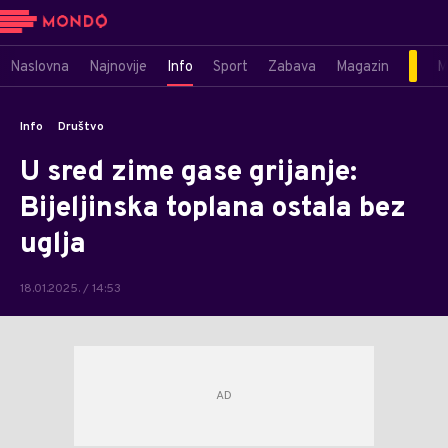
Naslovna
Najnovije
Info
Sport
Zabava
Magazin
M
Info
Društvo
U sred zime gase grijanje:
Bijeljinska toplana ostala bez
uglja
18.01.2025. / 14:53