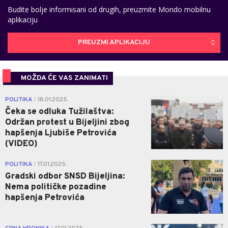
Budite bolje informisani od drugih, preuzmite Mondo mobilnu
aplikaciju
PREUZMI APLIKACIJU
MOŽDA ĆE VAS ZANIMATI
0
POLITIKA
18.01.2025.
|
Čeka se odluka Tužilaštva:
Održan protest u Bijeljini zbog
hapšenja Ljubiše Petrovića
(VIDEO)
0
POLITIKA
17.01.2025.
|
Gradski odbor SNSD Bijeljina:
Nema političke pozadine
hapšenja Petrovića
0