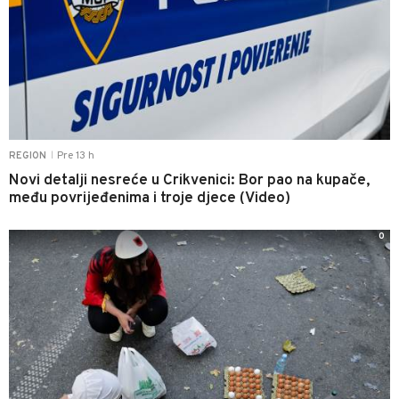
Pre 13 h
REGION
|
Novi detalji nesreće u Crikvenici: Bor pao na kupače,
među povrijeđenima i troje djece (Video)
0