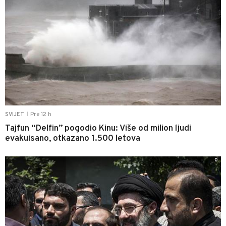
Pre 12 h
SVIJET
|
Tajfun “Delfin” pogodio Kinu: Više od milion ljudi
evakuisano, otkazano 1.500 letova
0