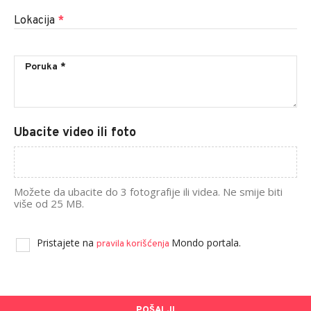
Lokacija
*
Ubacite video ili foto
Možete da ubacite do 3 fotografije ili videa. Ne smije biti
više od 25 MB.
Pristajete na
Mondo portala.
pravila korišćenja
POŠALJI