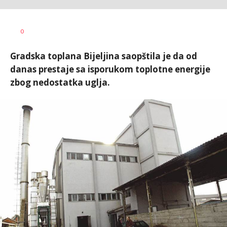
Vesna
AUTOR
0
Kerkez
Gradska toplana Bijeljina saopštila je da od
danas prestaje sa isporukom toplotne energije
zbog nedostatka uglja.