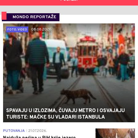
MONDO REPORTAŽE
0
08.08.2026.
FOTO, VIDEO
SPAVAJU U IZLOZIMA, ČUVAJU METRO I OSVAJAJU
TURISTE: MAČKE SU VLADARI ISTANBULA
0
PUTOVANJA
21.07.2026.
|