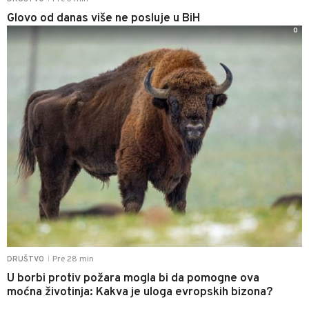
Glovo od danas više ne posluje u BiH
0
Pre 28 min
DRUŠTVO
|
U borbi protiv požara mogla bi da pomogne ova
moćna životinja: Kakva je uloga evropskih bizona?