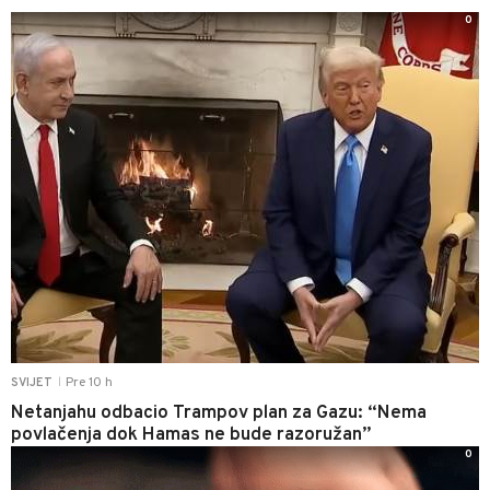
0
Pre 10 h
SVIJET
|
Netanjahu odbacio Trampov plan za Gazu: “Nema
povlačenja dok Hamas ne bude razoružan”
0