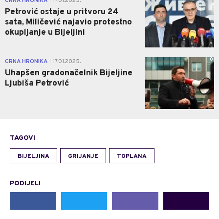
CRNA HRONIKA
17.01.2025.
|
Petrović ostaje u pritvoru 24
sata, Miličević najavio protestno
okupljanje u Bijeljini
0
CRNA HRONIKA
17.01.2025.
|
Uhapšen gradonačelnik Bijeljine
Ljubiša Petrović
TAGOVI
BIJELJINA
GRIJANJE
TOPLANA
PODIJELI