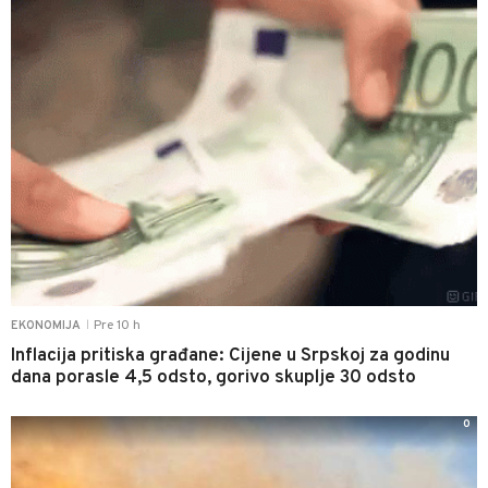
Pre 10 h
EKONOMIJA
|
Inflacija pritiska građane: Cijene u Srpskoj za godinu
dana porasle 4,5 odsto, gorivo skuplje 30 odsto
0