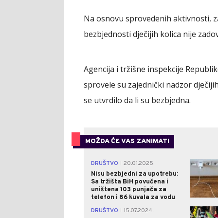
Na osnovu sprovedenih aktivnosti, za
bezbjednosti dječijih kolica nije zado
Agencija i tržišne inspekcije Republik
sprovele su zajednički nadzor dječiji
se utvrdilo da li su bezbjedna.
MOŽDA ĆE VAS ZANIMATI
DRUŠTVO
20.01.2025.
|
Nisu bezbjedni za upotrebu:
Sa tržišta BiH povučena i
uništena 103 punjača za
telefon i 86 kuvala za vodu
DRUŠTVO
15.07.2024.
|