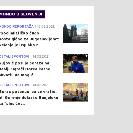
MONDO U SLOVENIJI
4
MONDO REPORTAŽA
16.02.2021.
|
"Socijalističko čudo
nostalgično za Jugoslavijom":
Velenje je izgubilo n...
1
OSTALI SPORTOVI
14.02.2021.
|
Vujović poslije poraza na
debiju: Igrači Borca kasno
shvatili da mogu!
3
OSTALI SPORTOVI
14.02.2021.
|
Borac potonuo, pa se vratio,
ali Gorenje dolazi u Banjaluku
sa "plus čet...