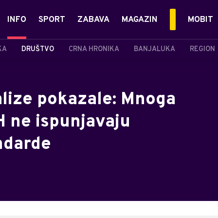
INFO
SPORT
ZABAVA
MAGAZIN
MOBIT
KA
DRUŠTVO
CRNA HRONIKA
BANJALUKA
REGION
alize pokazale: Mnoga
iH ne ispunjavaju
ndarde