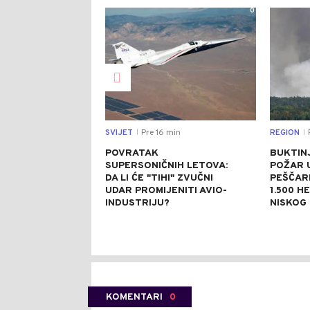
0
SVIJET
Pre 16 min
REGION
P
|
|
POVRATAK
BUKTINJ
SUPERSONIČNIH LETOVA:
POŽAR 
DA LI ĆE "TIHI" ZVUČNI
PEŠČAR
UDAR PROMIJENITI AVIO-
1.500 H
INDUSTRIJU?
NISKOG
KOMENTARI
0