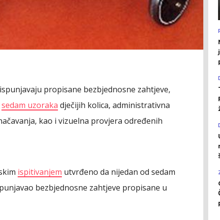
ica ispunjavaju propisane bezbjednosne zahtjeve,
a
sedam uzoraka
dječijih kolica, administrativna
načavanja, kao i vizuelna provjera određenih
jskim
ispitivanjem
utvrđeno da nijedan od sedam
e ispunjavao bezbjednosne zahtjeve propisane u