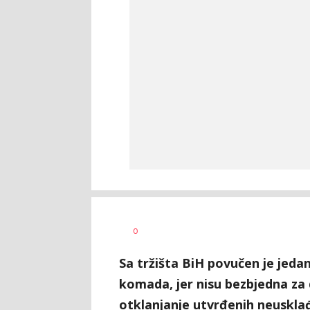
Dušan
AUTOR
0
Volaš
Sa tržišta BiH povučen je jedan
komada, jer nisu bezbjedna za d
otklanjanje utvrđenih neusklađ