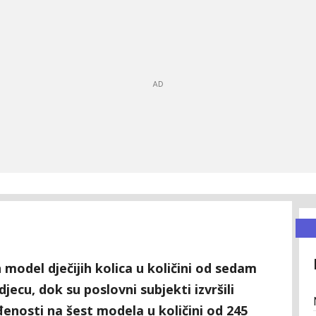
 model dječijih kolica u količini od sedam
jecu, dok su poslovni subjekti izvršili
enosti na šest modela u količini od 245