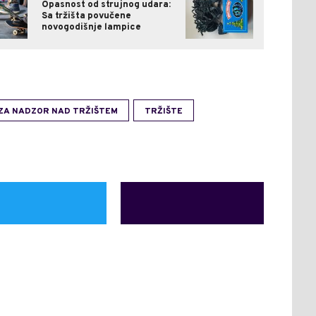
Opasnost od strujnog udara:
Sa tržišta povučene
novogodišnje lampice
ZA NADZOR NAD TRŽIŠTEM
TRŽIŠTE