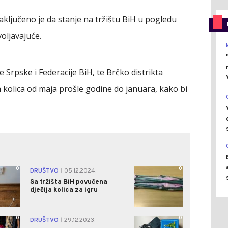
ključeno je da stanje na tržištu BiH u pogledu
voljavajuće.
e Srpske i Federacije BiH, te Brčko distrikta
h kolica od maja prošle godine do januara, kako bi
0
0
DRUŠTVO
05.12.2024.
|
Sa tržišta BiH povučena
dječija kolica za igru
0
0
DRUŠTVO
29.12.2023.
|