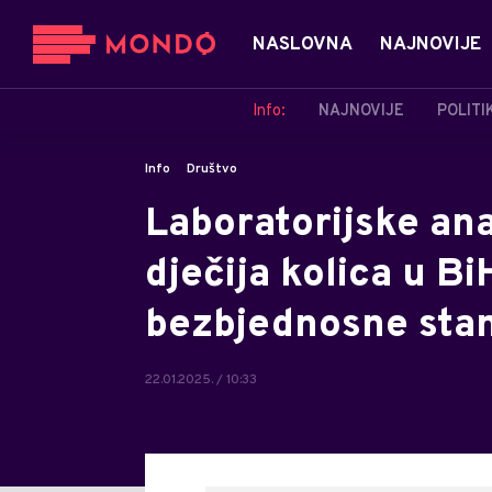
NASLOVNA
NAJNOVIJE
Info:
NAJNOVIJE
POLITI
Info
Društvo
Laboratorijske an
dječija kolica u B
bezbjednosne sta
22.01.2025. / 10:33