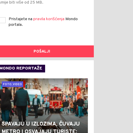
smije biti više od 25 MB.
Pristajete na
pravila korišćenja
Mondo
portala.
POŠALJI
MONDO REPORTAŽE
0
Pre 5 h
FOTO, VIDEO
SPAVAJU U IZLOZIMA, ČUVAJU
METRO I OSVAJAJU TURISTE: