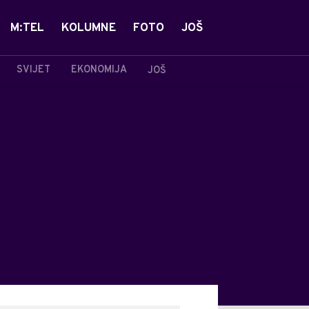
M:TEL
KOLUMNE
FOTO
JOŠ
SVIJET
EKONOMIJA
JOŠ