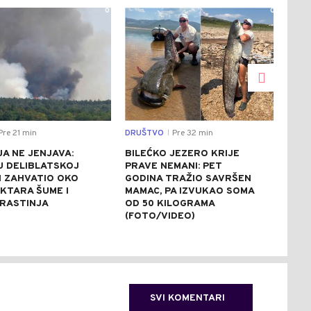
0
0
re 21 min
DRUŠTVO
Pre 32 min
CRNA
|
A NE JENJAVA:
BILEĆKO JEZERO KRIJE
TRA
U DELIBLATSKOJ
PRAVE NEMANI: PET
POP
I ZAHVATIO OKO
GODINA TRAŽIO SAVRŠEN
UTO
EKTARA ŠUME I
MAMAC, PA IZVUKAO SOMA
MLA
 RASTINJA
OD 50 KILOGRAMA
(FOTO/VIDEO)
SVI KOMENTARI