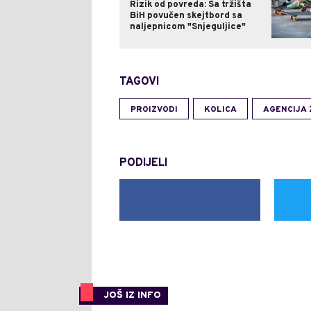
Rizik od povreda: Sa tržišta
BiH povučen skejtbord sa
naljepnicom "Snjeguljice"
TAGOVI
PROIZVODI
KOLICA
AGENCIJA 
PODIJELI
JOŠ IZ INFO