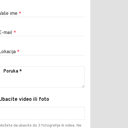
Vaše ime
*
E-mail
*
Lokacija
*
Ubacite video ili foto
Možete da ubacite do 3 fotografije ili videa. Ne