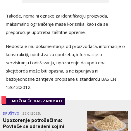
Takođe, nema ni oznake za identifikaciju proizvoda,
maksimalno ograničenje mase korisnika, kao i da se
preporučuje upotreba zaštitne opreme.
Nedostaje mu dokumentacija od proizvođača, informacije o
konstrukciji, uputstva za upotrebu, informacije o
servisiranju i održavanju, upozorenje da upotreba
skejtborda može biti opasna, a ne ispunjava ni
bezbjednosne zahtjeve propisane u standardu BAS EN
13613:2012.
MOŽDA ĆE VAS ZANIMATI
0
DRUŠTVO
23.01.2025.
|
Upozorenje potrošačima:
Povlače se određeni sojini