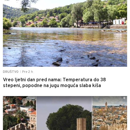
Pre 2 h
DRUŠTVO
|
Vreo ljetni dan pred nama: Temperatura do 38
stepeni, popodne na jugu moguća slaba kiša
0