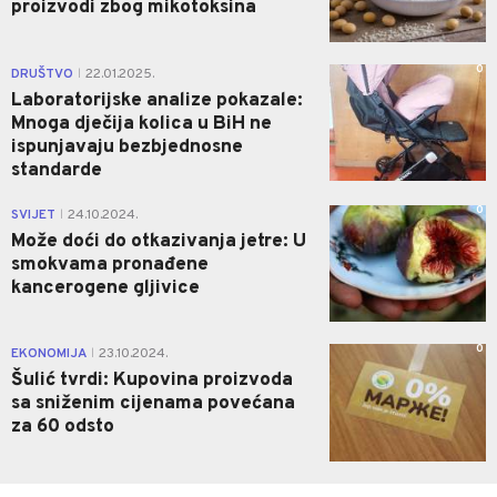
proizvodi zbog mikotoksina
0
DRUŠTVO
22.01.2025.
|
Laboratorijske analize pokazale:
Mnoga dječija kolica u BiH ne
ispunjavaju bezbjednosne
standarde
0
SVIJET
24.10.2024.
|
Može doći do otkazivanja jetre: U
smokvama pronađene
kancerogene gljivice
0
EKONOMIJA
23.10.2024.
|
Šulić tvrdi: Kupovina proizvoda
sa sniženim cijenama povećana
za 60 odsto