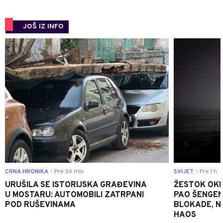
JOŠ IZ INFO
0
CRNA HRONIKA
Pre 34 min
SVIJET
Pre 1 h
|
|
URUŠILA SE ISTORIJSKA GRAĐEVINA
ŽESTOK OKRŠ
U MOSTARU: AUTOMOBILI ZATRPANI
PAO ŠENGEN
POD RUŠEVINAMA
BLOKADE, N
HAOS