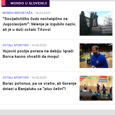
MONDO U SLOVENIJI
4
MONDO REPORTAŽA
16.02.2021.
|
"Socijalističko čudo nostalgično za
Jugoslavijom": Velenje je izgubilo naziv,
ali je u duši ostalo Titovo!
1
OSTALI SPORTOVI
14.02.2021.
|
Vujović poslije poraza na debiju: Igrači
Borca kasno shvatili da mogu!
3
OSTALI SPORTOVI
14.02.2021.
|
Borac potonuo, pa se vratio, ali Gorenje
dolazi u Banjaluku sa "plus četiri"!