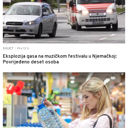
Pre 13 h
SVIJET
|
Eksplozija gasa na muzičkom festivalu u Njemačkoj:
Povrijeđeno deset osoba
0