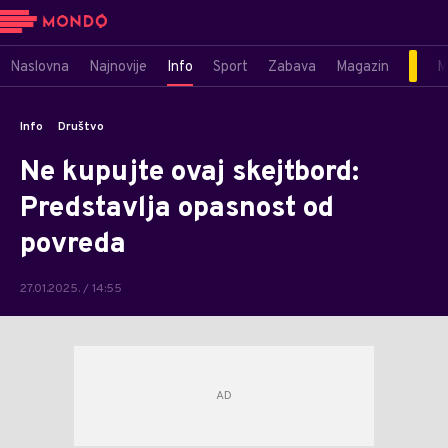
Naslovna
Najnovije
Info
Sport
Zabava
Magazin
M
Info
Društvo
Ne kupujte ovaj skejtbord:
Predstavlja opasnost od
povreda
27.01.2025. / 14:55