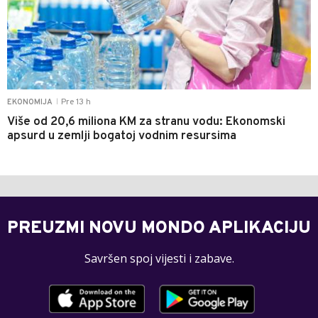
Pre 13 h
EKONOMIJA
|
Više od 20,6 miliona KM za stranu vodu: Ekonomski
apsurd u zemlji bogatoj vodnim resursima
PREUZMI NOVU MONDO APLIKACIJU
Savršen spoj vijesti i zabave.