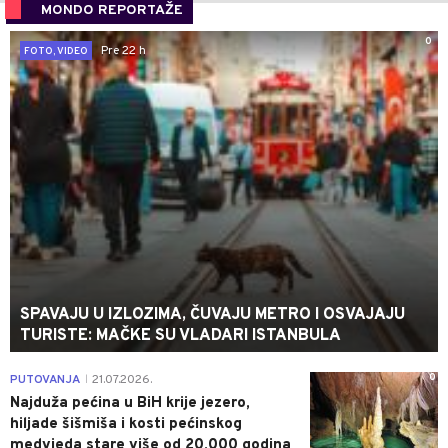
MONDO REPORTAŽE
0
Pre 22 h
FOTO, VIDEO
SPAVAJU U IZLOZIMA, ČUVAJU METRO I OSVAJAJU
TURISTE: MAČKE SU VLADARI ISTANBULA
0
PUTOVANJA
21.07.2026.
|
Najduža pećina u BiH krije jezero,
hiljade šišmiša i kosti pećinskog
medvjeda stare više od 20.000 godina