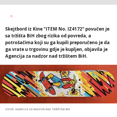
Dušan
AUTOR
0
Volaš
Skejtbord iz Kine "ITEM No. IZ4172" povučen je
sa tržišta BiH zbog rizika od povreda, a
potrošačima koji su ga kupili preporučeno je da
ga vrate u trgovinu gdje je kupljen, objavila je
Agencija za nadzor nad tržištem BiH.
IZVOR: AGENCIJA ZA NADZOR NAD TRŽIŠTEM BIH