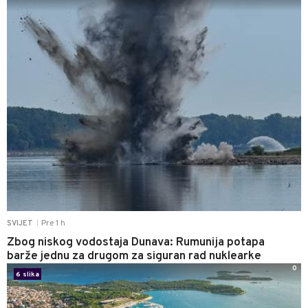
Pre 1 h
SVIJET
|
Zbog niskog vodostaja Dunava: Rumunija potapa
barže jednu za drugom za siguran rad nuklearke
0
6 slika