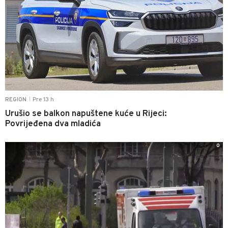
Pre 13 h
REGION
|
Urušio se balkon napuštene kuće u Rijeci:
Povrijeđena dva mladića
0