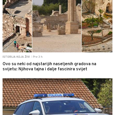
Pre 3 h
ISTORIJA KOJA ŽIVI
|
Ovo su neki od najstarijih naseljenih gradova na
svijetu: Njihova tajna i dalje fascinira svijet
0