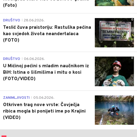
(Foto)
0
DRUŠTVO
28.06.2026.
|
Teslić čuva praistoriju: Rastuška pećina
kao svjedok života neandertalaca
(FOTO)
0
DRUŠTVO
06.06.2026.
|
U Mićinoj pećini s mladim naučnikom iz
BiH: Istina o šišmišima i mitu o kosi
(FOTO/VIDEO)
0
ZANIMLJIVOSTI
05.06.2026.
|
Otkriven trag nove vrste: Čovječja
ribica mogla bi ponijeti ime po Krajini
(VIDEO)