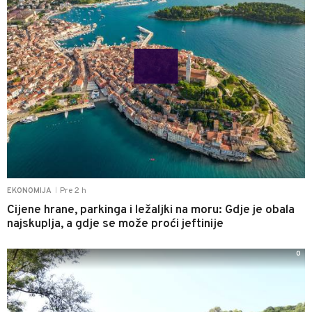
Pre 2 h
EKONOMIJA
|
Cijene hrane, parkinga i ležaljki na moru: Gdje je obala
najskuplja, a gdje se može proći jeftinije
0