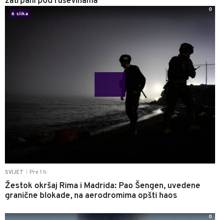
zatrpani pod ruševinama
0
6 slika
Pre 1 h
SVIJET
|
Žestok okršaj Rima i Madrida: Pao Šengen, uvedene
granične blokade, na aerodromima opšti haos
0