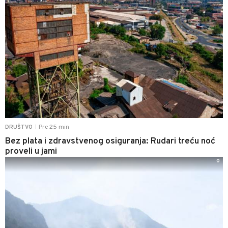
Pre 25 min
DRUŠTVO
|
Bez plata i zdravstvenog osiguranja: Rudari treću noć
proveli u jami
0