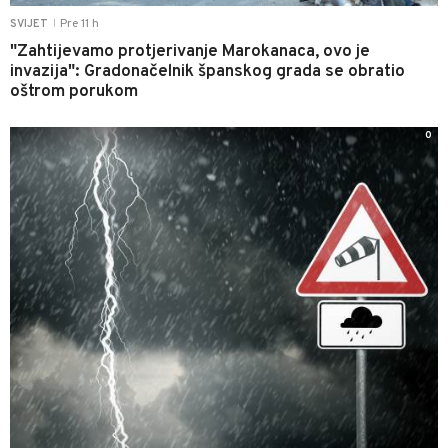
Pre 11 h
SVIJET
|
"Zahtijevamo protjerivanje Marokanaca, ovo je
invazija": Gradonačelnik španskog grada se obratio
oštrom porukom
0