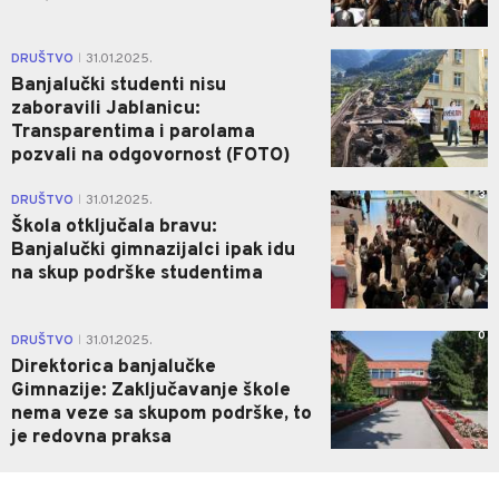
1
DRUŠTVO
31.01.2025.
|
Banjalučki studenti nisu
zaboravili Jablanicu:
Transparentima i parolama
pozvali na odgovornost (FOTO)
3
DRUŠTVO
31.01.2025.
|
Škola otključala bravu:
Banjalučki gimnazijalci ipak idu
na skup podrške studentima
0
DRUŠTVO
31.01.2025.
|
Direktorica banjalučke
Gimnazije: Zaključavanje škole
nema veze sa skupom podrške, to
je redovna praksa