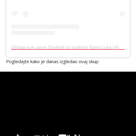
Објава коју дели Studenti za studente Banja Luka (@bl.studentizastudente)
Pogledajte kako je danas izgledao ovaj skup: