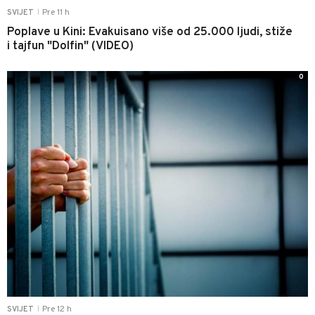
Pre 11 h
SVIJET
|
Poplave u Kini: Evakuisano više od 25.000 ljudi, stiže
i tajfun "Dolfin" (VIDEO)
0
Pre 12 h
SVIJET
|