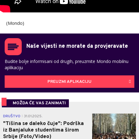
(Mondo)
Naše vijesti ne morate da provjeravate
Budite bolje informisani od drugih, preuzmite Mondo mobilnu
aplikaciju
PREUZMI APLIKACIJU
MOŽDA ĆE VAS ZANIMATI
8
DRUŠTVO
31.01.2025.
|
"Tišina se daleko čuje": Podrška
iz Banjaluke studentima širom
Srbije (Foto/Video)