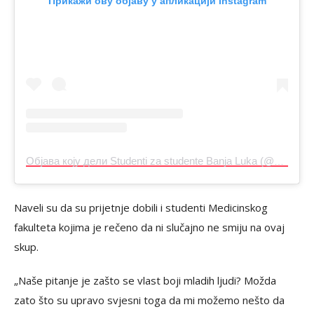
Прикажи ову објаву у апликацији Instagram
Објава коју дели Studenti za studente Banja Luka (@bl.studentizastudente)
Naveli su da su prijetnje dobili i studenti Medicinskog
fakulteta kojima je rečeno da ni slučajno ne smiju na ovaj
skup.
„Naše pitanje je zašto se vlast boji mladih ljudi? Možda
zato što su upravo svjesni toga da mi možemo nešto da