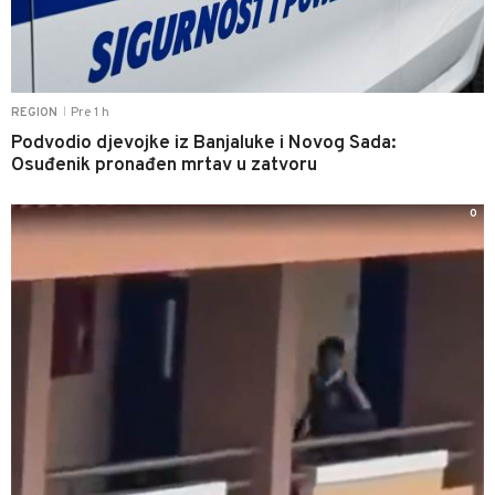
Pre 1 h
REGION
|
Podvodio djevojke iz Banjaluke i Novog Sada:
Osuđenik pronađen mrtav u zatvoru
0