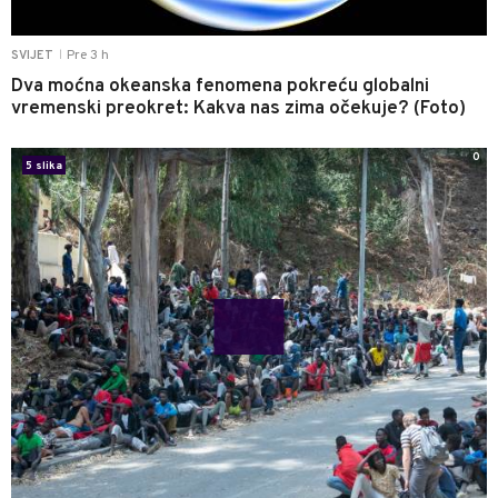
Pre 3 h
SVIJET
|
Dva moćna okeanska fenomena pokreću globalni
vremenski preokret: Kakva nas zima očekuje? (Foto)
0
5 slika