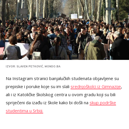
IZVOR: SLAVEN PETKOVIĆ, MONDO.BA
Na Instagram stranici banjalučkih studenata objavljene su
prepiske i poruke koje su im slali
srednjoškolci iz Gimnazije
,
ali i iz Katoličke školskog centra u ovom gradu koji su bili
spriječeni da izađu iz škole kako bi došli na
skup podrške
studentima u Srbiji.