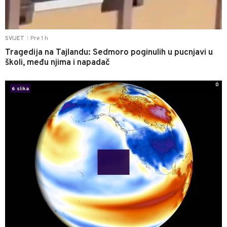
Pre 1 h
SVIJET
|
Tragedija na Tajlandu: Sedmoro poginulih u pucnjavi u
školi, među njima i napadač
0
6 slika