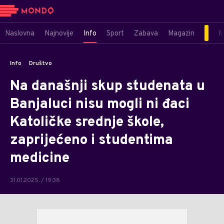
Naslovna
Najnovije
Info
Sport
Zabava
Magazin
M
Info
Društvo
Na današnji skup studenata u
Banjaluci nisu mogli ni đaci
Katoličke srednje škole,
zaprijećeno i studentima
medicine
31.01.2025. / 19:38