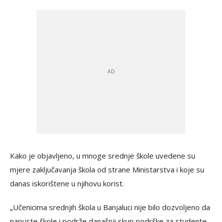
Kako je objavljeno, u mnoge srednje škole uvedene su
mjere zaključavanja škola od strane Ministarstva i koje su
danas iskorištene u njihovu korist.
„Učenicima srednjih škola u Banjaluci nije bilo dozvoljeno da
napuste škole i podrže današnji skup podrške za studente.