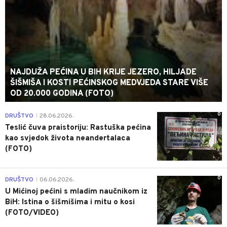
NAJDUŽA PEĆINA U BIH KRIJE JEZERO, HILJADE
ŠIŠMIŠA I KOSTI PEĆINSKOG MEDVJEDA STARE VIŠE
OD 20.000 GODINA (FOTO)
0
DRUŠTVO
28.06.2026.
|
Teslić čuva praistoriju: Rastuška pećina
kao svjedok života neandertalaca
(FOTO)
0
DRUŠTVO
06.06.2026.
|
U Mićinoj pećini s mladim naučnikom iz
BiH: Istina o šišmišima i mitu o kosi
(FOTO/VIDEO)