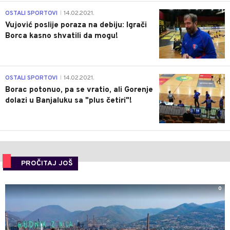
1
OSTALI SPORTOVI
14.02.2021.
|
Vujović poslije poraza na debiju: Igrači
Borca kasno shvatili da mogu!
3
OSTALI SPORTOVI
14.02.2021.
|
Borac potonuo, pa se vratio, ali Gorenje
dolazi u Banjaluku sa "plus četiri"!
PROČITAJ JOŠ
0