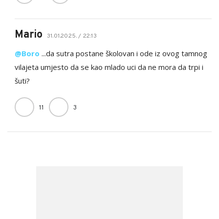
Mario
31.01.2025. / 22:13
@Boro
...da sutra postane školovan i ode iz ovog tamnog
vilajeta umjesto da se kao mlado uci da ne mora da trpi i
šuti?
11
3