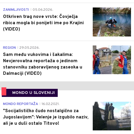
0
ZANIMLJIVOSTI
05.06.2026.
|
Otkriven trag nove vrste: Čovječja
ribica mogla bi ponijeti ime po Krajini
(VIDEO)
0
REGION
29.05.2026.
|
Sam među vukovima i šakalima:
Nevjerovatna reportaža o jedinom
stanovniku zaboravljenog zaseoka u
Dalmaciji (VIDEO)
MONDO U SLOVENIJI
4
MONDO REPORTAŽA
16.02.2021.
|
"Socijalističko čudo nostalgično za
Jugoslavijom": Velenje je izgubilo naziv,
ali je u duši ostalo Titovo!