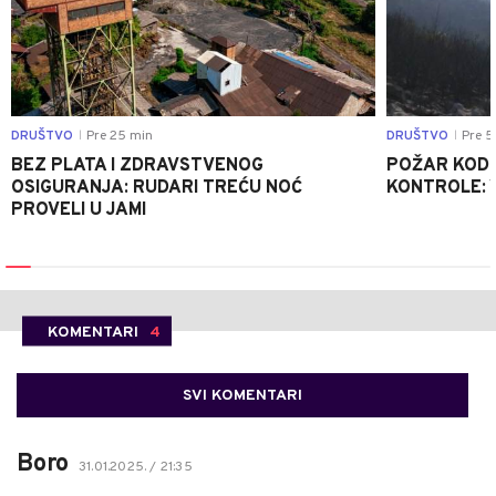
DRUŠTVO
Pre 25 min
DRUŠTVO
Pre 5
|
|
BEZ PLATA I ZDRAVSTVENOG
POŽAR KOD K
OSIGURANJA: RUDARI TREĆU NOĆ
KONTROLE: 
PROVELI U JAMI
KOMENTARI
4
SVI KOMENTARI
Boro
31.01.2025. / 21:35