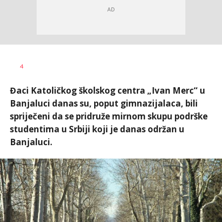
Dragana
AUTOR
4
Božić
Đaci Katoličkog školskog centra „Ivan Merc“ u
Banjaluci danas su, poput gimnazijalaca, bili
spriječeni da se pridruže mirnom skupu podrške
studentima u Srbiji koji je danas održan u
Banjaluci.