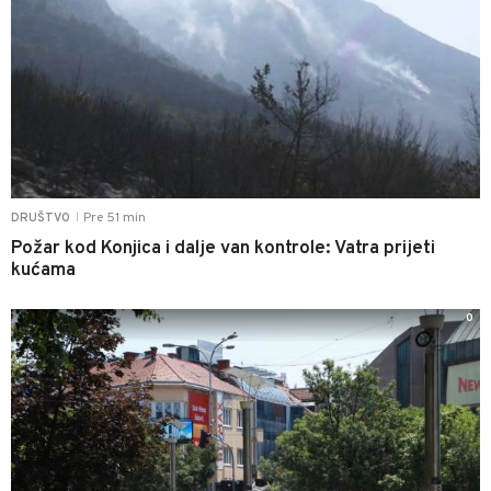
Pre 51 min
DRUŠTVO
|
Požar kod Konjica i dalje van kontrole: Vatra prijeti
kućama
0