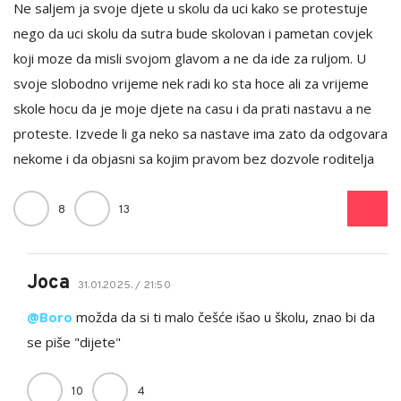
Ne saljem ja svoje djete u skolu da uci kako se protestuje
nego da uci skolu da sutra bude skolovan i pametan covjek
koji moze da misli svojom glavom a ne da ide za ruljom. U
svoje slobodno vrijeme nek radi ko sta hoce ali za vrijeme
skole hocu da je moje djete na casu i da prati nastavu a ne
proteste. Izvede li ga neko sa nastave ima zato da odgovara
nekome i da objasni sa kojim pravom bez dozvole roditelja
8
13
Joca
31.01.2025. / 21:50
@Boro
možda da si ti malo češće išao u školu, znao bi da
se piše "dijete"
10
4