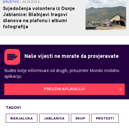
0
DRUŠTVO
26.10.2024.
|
Svjedočenja volontera iz Donje
Jablanice: Blatnjavi tragovi
dlanova na plafonu i albumi
fotografija
Naše vijesti ne morate da provjeravate
Budite bolje informisani od drugih, preuzmite Mondo mobilnu
aplikaciju
PREUZMI APLIKACIJU
TAGOVI
BANJALUKA
JABLANICA
SKUP
PROTESTI