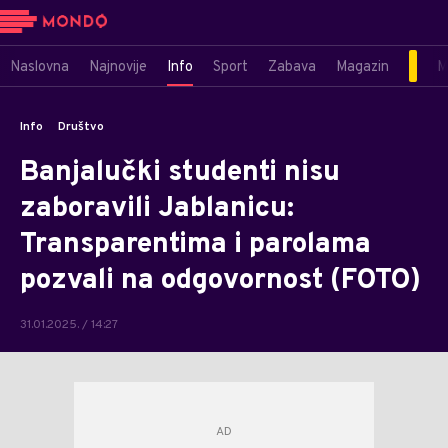
Naslovna
Najnovije
Info
Sport
Zabava
Magazin
M
Info
Društvo
Banjalučki studenti nisu
zaboravili Jablanicu:
Transparentima i parolama
pozvali na odgovornost (FOTO)
31.01.2025. / 14:27