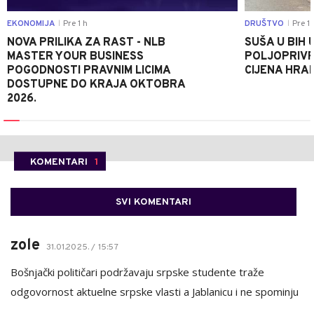
EKONOMIJA
Pre 1 h
DRUŠTVO
Pre 1 
|
|
NOVA PRILIKA ZA RAST - NLB
SUŠA U BIH 
MASTER YOUR BUSINESS
POLJOPRIVR
POGODNOSTI PRAVNIM LICIMA
CIJENA HRA
DOSTUPNE DO KRAJA OKTOBRA
2026.
KOMENTARI
1
SVI KOMENTARI
zole
31.01.2025. / 15:57
Bošnjački političari podržavaju srpske studente traže
odgovornost aktuelne srpske vlasti a Jablanicu i ne spominju