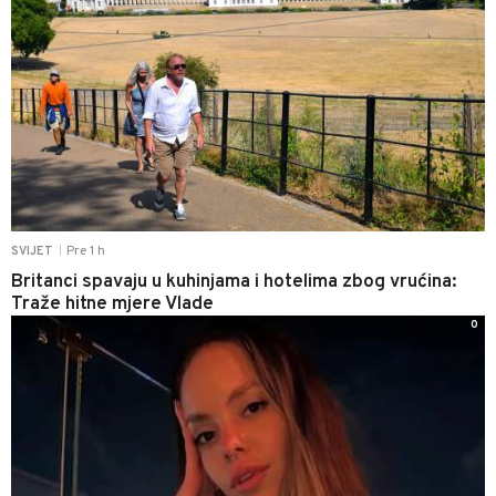
Pre 1 h
SVIJET
|
Britanci spavaju u kuhinjama i hotelima zbog vrućina:
Traže hitne mjere Vlade
0