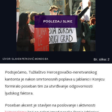
POGLEDAJ SLIKE
IZVOR: SLAVEN PETKOVIĆ, MONDO.BA
Br. slika: 2
Podsjećamo, Tužilaštvo Hercegovačko-neretvanskog
kantonta je nakon smrtonosnih poplava u Jablanici i Konjicu
formiralo poseban tim za utvrđivanje odgovornosti
ljudskog faktora.
Poseban akcent je stavljen na poslovanje i aktivnosti