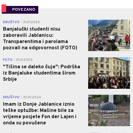
POVEZANO
1
DRUŠTVO
31.01.2025.
|
Banjalučki studenti nisu
zaboravili Jablanicu:
Transparentima i parolama
pozvali na odgovornost (FOTO)
6
FOTO
31.01.2025.
|
"Tišina se daleko čuje": Podrška
iz Banjaluke studentima širom
Srbije
0
DRUŠTVO
30.10.2024.
|
Imam iz Donje Jablanice iznio
teške optužbe: Mašine bile za
vrijeme posjete Fon der Lajen i
onda su povučene