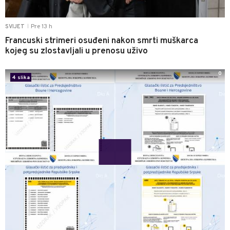
Pre 13 h
SVIJET
|
Francuski strimeri osuđeni nakon smrti muškarca
kojeg su zlostavljali u prenosu uživo
0
4 slika