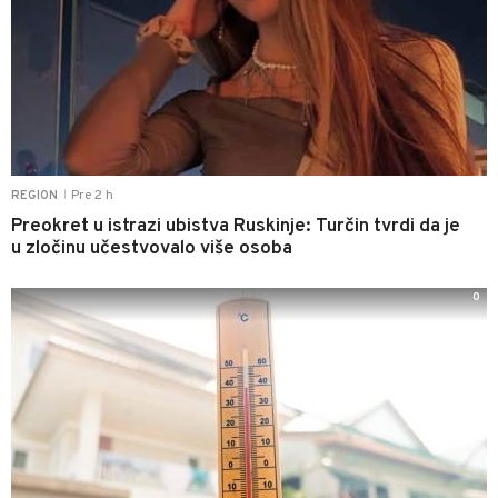
Pre 2 h
REGION
|
Preokret u istrazi ubistva Ruskinje: Turčin tvrdi da je
u zločinu učestvovalo više osoba
0