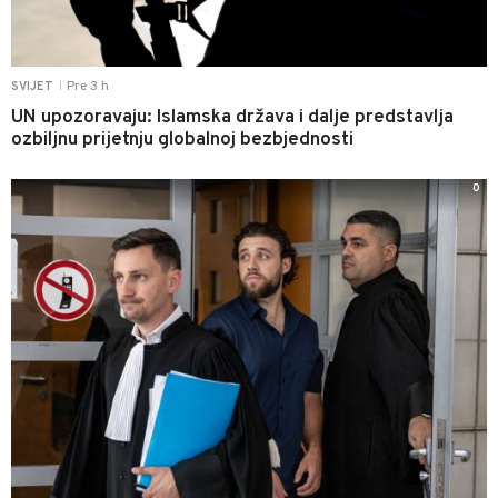
Pre 3 h
SVIJET
|
UN upozoravaju: Islamska država i dalje predstavlja
ozbiljnu prijetnju globalnoj bezbjednosti
0