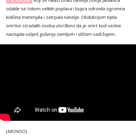
kamenoloma
koji se nalazi iznad naselja Donja Jablanica
odakle se tokom velikih poplava i bujica odronila ogromna
količina materijala i zatrpala naselje. Obdukcijom tijela
smrtno stradalih osoba utvrđeno da je smrt kod većine
nastupila usljed gušenja zemljom i sličnim sadržajem.
(MONDO)