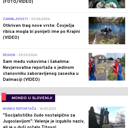
(FOTO/VIDEO)
0
ZANIMLJIVOSTI
05.06.2026.
|
Otkriven trag nove vrste: Čovječja
ribica mogla bi ponijeti ime po Krajini
(VIDEO)
0
REGION
29.05.2026.
|
Sam među vukovima i šakalima:
Nevjerovatna reportaža o jedinom
stanovniku zaboravljenog zaseoka u
Dalmaciji (VIDEO)
MONDO U SLOVENIJI
4
MONDO REPORTAŽA
16.02.2021.
|
"Socijalističko čudo nostalgično za
Jugoslavijom": Velenje je izgubilo naziv,
ali je u duši ostalo Titovo!