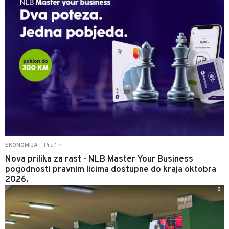
Pre 1 h
EKONOMIJA
|
Nova prilika za rast - NLB Master Your Business
pogodnosti pravnim licima dostupne do kraja oktobra
2026.
0