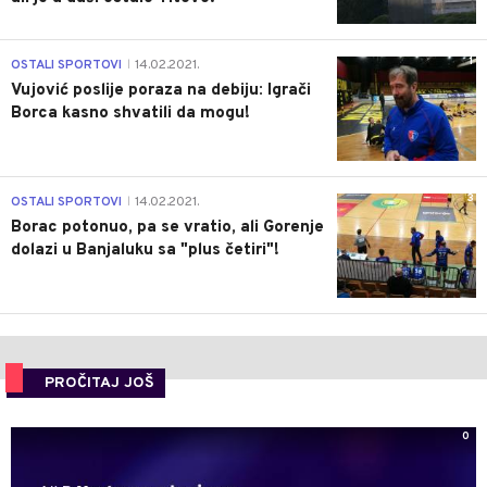
1
OSTALI SPORTOVI
14.02.2021.
|
Vujović poslije poraza na debiju: Igrači
Borca kasno shvatili da mogu!
3
OSTALI SPORTOVI
14.02.2021.
|
Borac potonuo, pa se vratio, ali Gorenje
dolazi u Banjaluku sa "plus četiri"!
PROČITAJ JOŠ
0