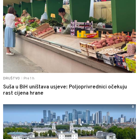
Pre 1 h
DRUŠTVO
|
Suša u BiH uništava usjeve: Poljoprivrednici očekuju
rast cijena hrane
0