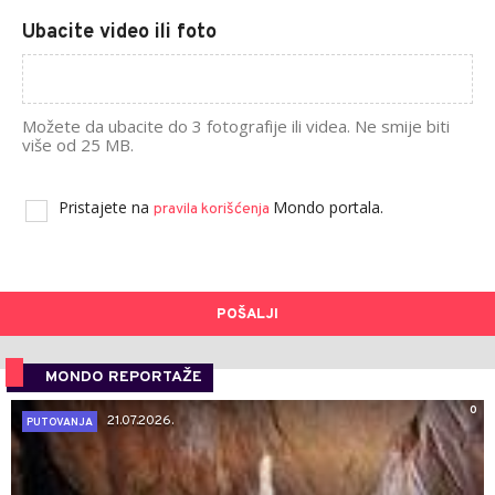
Ubacite video ili foto
Možete da ubacite do 3 fotografije ili videa. Ne smije biti
više od 25 MB.
Pristajete na
Mondo portala.
pravila korišćenja
POŠALJI
MONDO REPORTAŽE
0
21.07.2026.
PUTOVANJA