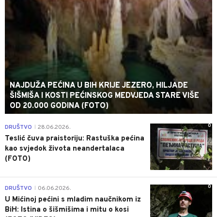
NAJDUŽA PEĆINA U BIH KRIJE JEZERO, HILJADE
ŠIŠMIŠA I KOSTI PEĆINSKOG MEDVJEDA STARE VIŠE
OD 20.000 GODINA (FOTO)
0
DRUŠTVO
28.06.2026.
|
Teslić čuva praistoriju: Rastuška pećina
kao svjedok života neandertalaca
(FOTO)
0
DRUŠTVO
06.06.2026.
|
U Mićinoj pećini s mladim naučnikom iz
BiH: Istina o šišmišima i mitu o kosi