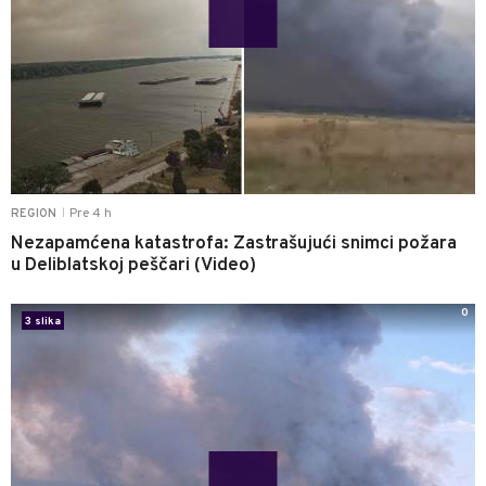
Pre 4 h
REGION
|
Nezapamćena katastrofa: Zastrašujući snimci požara
u Deliblatskoj peščari (Video)
0
3 slika