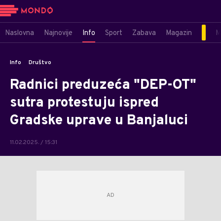
Naslovna
Najnovije
Info
Sport
Zabava
Magazin
M
Info
Društvo
Radnici preduzeća "DEP-OT"
sutra protestuju ispred
Gradske uprave u Banjaluci
11.02.2025. / 15:31