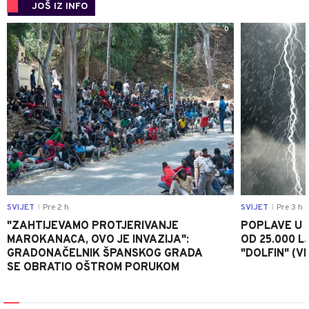
JOŠ IZ INFO
0
SVIJET
Pre 2 h
SVIJET
Pre 3 h
|
|
"ZAHTIJEVAMO PROTJERIVANJE
POPLAVE U K
MAROKANACA, OVO JE INVAZIJA":
OD 25.000 LJ
GRADONAČELNIK ŠPANSKOG GRADA
"DOLFIN" (V
SE OBRATIO OŠTROM PORUKOM