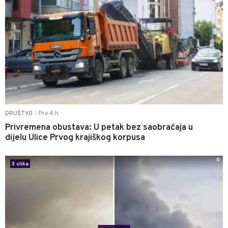
Pre 4 h
DRUŠTVO
|
Privremena obustava: U petak bez saobraćaja u
dijelu Ulice Prvog krajiškog korpusa
0
3 slika