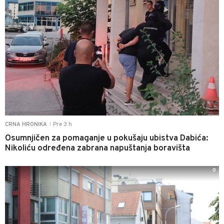
Pre 3 h
CRNA HRONIKA
|
Osumnjičen za pomaganje u pokušaju ubistva Dabića:
Nikoliću određena zabrana napuštanja boravišta
0