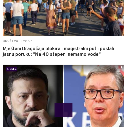
Pre 6 h
DRUŠTVO
|
Mještani Dragočaja blokirali magistralni put i poslali
jasnu poruku: "Na 40 stepeni nemamo vode"
1
4 slika