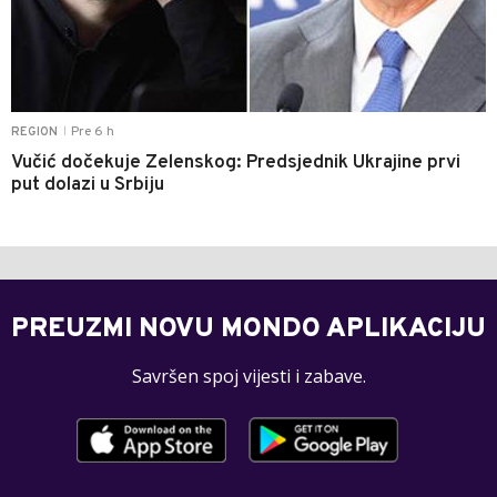
Pre 6 h
REGION
|
Vučić dočekuje Zelenskog: Predsjednik Ukrajine prvi
put dolazi u Srbiju
PREUZMI NOVU MONDO APLIKACIJU
Savršen spoj vijesti i zabave.