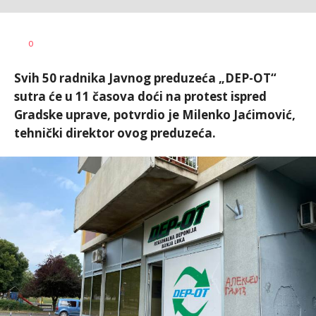
Nikolina
AUTOR
0
Damjanić
Svih 50 radnika Javnog preduzeća „DEP-OT“
sutra će u 11 časova doći na protest ispred
Gradske uprave, potvrdio je Milenko Jaćimović,
tehnički direktor ovog preduzeća.