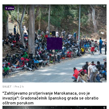
0
5 slika
Pre 2 h
SVIJET
|
"Zahtijevamo protjerivanje Marokanaca, ovo je
invazija": Gradonačelnik španskog grada se obratio
oštrom porukom
0