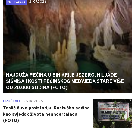
21.07.2026.
PUTOVANJA
NAJDUŽA PEĆINA U BIH KRIJE JEZERO, HILJADE
ŠIŠMIŠA I KOSTI PEĆINSKOG MEDVJEDA STARE VIŠE
OD 20.000 GODINA (FOTO)
0
DRUŠTVO
28.06.2026.
|
Teslić čuva praistoriju: Rastuška pećina
kao svjedok života neandertalaca
(FOTO)