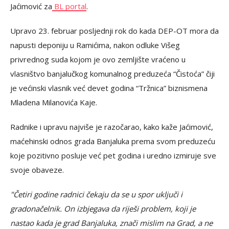
Jaćimović za
BL portal
.
Upravo 23. februar posljednji rok do kada DEP-OT mora da
napusti deponiju u Ramićima, nakon odluke Višeg
privrednog suda kojom je ovo zemljište vraćeno u
vlasništvo banjalučkog komunalnog preduzeća “Čistoća” čiji
je većinski vlasnik već devet godina “Tržnica” biznismena
Mladena Milanovića Kaje.
Radnike i upravu najviše je razočarao, kako kaže Jaćimović,
maćehinski odnos grada Banjaluka prema svom preduzeću
koje pozitivno posluje već pet godina i uredno izmiruje sve
svoje obaveze.
"Četiri godine radnici čekaju da se u spor uključi i
gradonačelnik. On izbjegava da riješi problem, koji je
nastao kada je grad Banjaluka, znači mislim na Grad, a ne