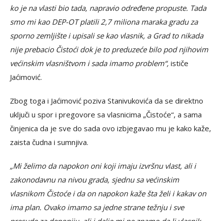
ko je na vlasti bio tada, napravio određene propuste. Tada
smo mi kao DEP-OT platili 2,7 miliona maraka gradu za
sporno zemljište i upisali se kao vlasnik, a Grad to nikada
nije prebacio Čistoći dok je to preduzeće bilo pod njihovim
većinskim vlasništvom i sada imamo problem“,
ističe
Jaćimović.
Zbog toga i Jaćimović poziva Stanivukovića da se direktno
uključi u spor i pregovore sa vlasnicima „Čistoće“, a sama
činjenica da je sve do sada ovo izbjegavao mu je kako kaže,
zaista čudna i sumnjiva.
„Mi želimo da napokon oni koji imaju izvršnu vlast, ali i
zakonodavnu na nivou grada, sjednu sa većinskim
vlasnikom Čistoće i da on napokon kaže šta želi i kakav on
ima plan. Ovako imamo sa jedne strane težnju i sve