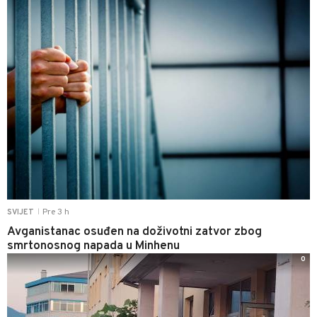
Pre 3 h
SVIJET
|
Avganistanac osuđen na doživotni zatvor zbog
smrtonosnog napada u Minhenu
0