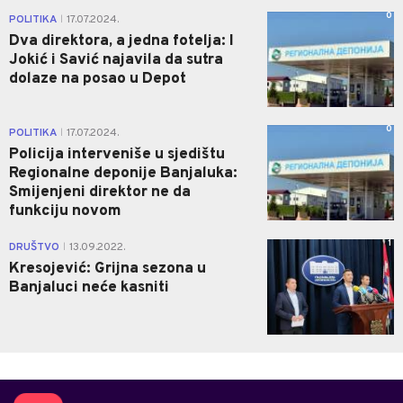
0
POLITIKA
17.07.2024.
|
Dva direktora, a jedna fotelja: I
Jokić i Savić najavila da sutra
dolaze na posao u Depot
0
POLITIKA
17.07.2024.
|
Policija interveniše u sjedištu
Regionalne deponije Banjaluka:
Smijenjeni direktor ne da
funkciju novom
1
DRUŠTVO
13.09.2022.
|
Kresojević: Grijna sezona u
Banjaluci neće kasniti