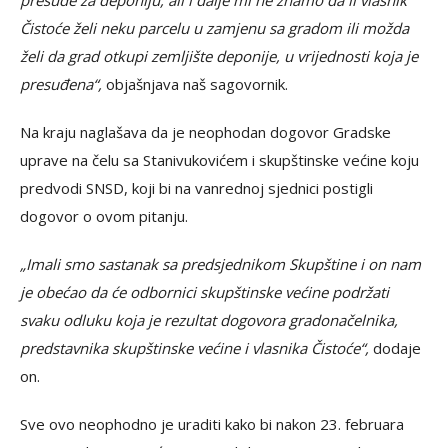
presude za deponiju, ali i dalje mi ne znamo da li vlasnik
Čistoće želi neku parcelu u zamjenu sa gradom ili možda
želi da grad otkupi zemljište deponije, u vrijednosti koja je
presuđena“,
objašnjava naš sagovornik.
Na kraju naglašava da je neophodan dogovor Gradske
uprave na čelu sa Stanivukovićem i skupštinske većine koju
predvodi SNSD, koji bi na vanrednoj sjednici postigli
dogovor o ovom pitanju.
„Imali smo sastanak sa predsjednikom Skupštine i on nam
je obećao da će odbornici skupštinske većine podržati
svaku odluku koja je rezultat dogovora gradonačelnika,
predstavnika skupštinske većine i vlasnika Čistoće“,
dodaje
on.
Sve ovo neophodno je uraditi kako bi nakon 23. februara