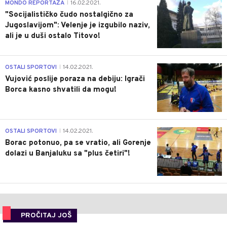
4
MONDO REPORTAŽA
16.02.2021.
|
"Socijalističko čudo nostalgično za
Jugoslavijom": Velenje je izgubilo naziv,
ali je u duši ostalo Titovo!
1
OSTALI SPORTOVI
14.02.2021.
|
Vujović poslije poraza na debiju: Igrači
Borca kasno shvatili da mogu!
3
OSTALI SPORTOVI
14.02.2021.
|
Borac potonuo, pa se vratio, ali Gorenje
dolazi u Banjaluku sa "plus četiri"!
PROČITAJ JOŠ