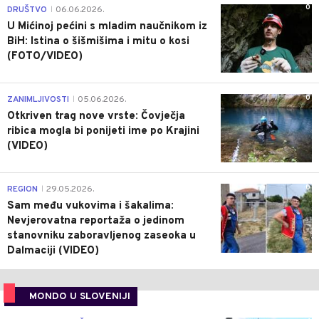
0
DRUŠTVO
06.06.2026.
|
U Mićinoj pećini s mladim naučnikom iz
BiH: Istina o šišmišima i mitu o kosi
(FOTO/VIDEO)
0
ZANIMLJIVOSTI
05.06.2026.
|
Otkriven trag nove vrste: Čovječja
ribica mogla bi ponijeti ime po Krajini
(VIDEO)
0
REGION
29.05.2026.
|
Sam među vukovima i šakalima:
Nevjerovatna reportaža o jedinom
stanovniku zaboravljenog zaseoka u
Dalmaciji (VIDEO)
MONDO U SLOVENIJI