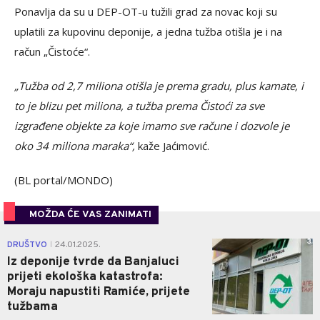
Ponavlja da su u DEP-OT-u tužili grad za novac koji su
uplatili za kupovinu deponije, a jedna tužba otišla je i na
račun „Čistoće“.
„Tužba od 2,7 miliona otišla je prema gradu, plus kamate, i
to je blizu pet miliona, a tužba prema Čistoći za sve
izgrađene objekte za koje imamo sve račune i dozvole je
oko 34 miliona maraka“,
kaže Jaćimović.
(BL portal/MONDO)
MOŽDA ĆE VAS ZANIMATI
3
DRUŠTVO
24.01.2025.
|
Iz deponije tvrde da Banjaluci
prijeti ekološka katastrofa:
Moraju napustiti Ramiće, prijete
tužbama