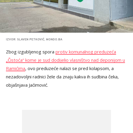
IZVOR: SLAVEN PETKOVIĆ, MONDO.BA
Zbog izgubljenog spora
protiv komunalnog preduzeća
„Čistoća“ kome je sud dodijelio vlasništvo nad deponijom u
Ramićima
, ovo preduzeće nalazi se pred kolapsom, a
nezadovoljni radnici žele da znaju kakva ih sudbina čeka,
objašnjava Jaćimović.