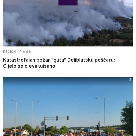
Pre 6 h
REGION
|
Katastrofalan požar "guta" Deliblatsku peščaru:
Cijelo selo evakuisano
2