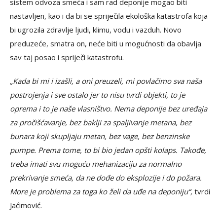
sistem odvoza smeća i sam rad deponije mogao biti
nastavljen, kao i da bi se spriječila ekološka katastrofa koja
bi ugrozila zdravlje ljudi, klimu, vodu i vazduh. Novo
preduzeće, smatra on, neće biti u mogućnosti da obavlja
sav taj posao i spriječi katastrofu.
„Kada bi mi i izašli, a oni preuzeli, mi povlačimo sva naša
postrojenja i sve ostalo jer to nisu tvrdi objekti, to je
oprema i to je naše vlasništvo. Nema deponije bez uređaja
za pročišćavanje, bez baklji za spaljivanje metana, bez
bunara koji skupljaju metan, bez vage, bez benzinske
pumpe. Prema tome, to bi bio jedan opšti kolaps. Takođe,
treba imati svu moguću mehanizaciju za normalno
prekrivanje smeća, da ne dođe do eksplozije i do požara.
More je problema za toga ko želi da uđe na deponiju“,
tvrdi
Jaćimović.