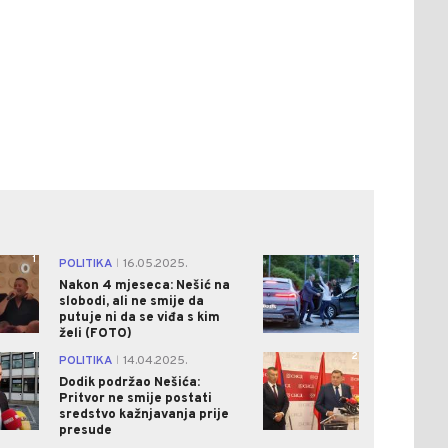
1
1
POLITIKA
16.05.2025.
|
Nakon 4 mjeseca: Nešić na
slobodi, ali ne smije da
putuje ni da se viđa s kim
želi (FOTO)
1
2
POLITIKA
14.04.2025.
|
Dodik podržao Nešića:
Pritvor ne smije postati
sredstvo kažnjavanja prije
presude