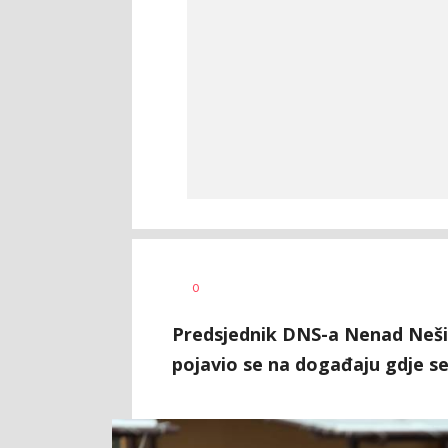
Dragana
AUTOR
0
Božić
Predsjednik DNS-a Nenad Nešić
pojavio se na događaju gdje se