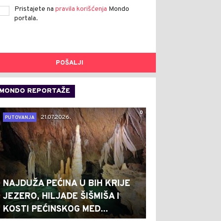
Pristajete na
pravila korišćenja
Mondo
portala.
POŠALJI
MONDO REPORTAŽE
0
21.07.2026.
PUTOVANJA
NAJDUŽA PEĆINA U BIH KRIJE
JEZERO, HILJADE ŠIŠMIŠA I
KOSTI PEĆINSKOG MED...