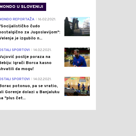
MONDO U SLOVENIJI
4
MONDO REPORTAŽA
16.02.2021.
|
"Socijalističko čudo
nostalgično za Jugoslavijom":
Velenje je izgubilo n...
1
OSTALI SPORTOVI
14.02.2021.
|
Vujović poslije poraza na
debiju: Igrači Borca kasno
shvatili da mogu!
3
OSTALI SPORTOVI
14.02.2021.
|
Borac potonuo, pa se vratio,
ali Gorenje dolazi u Banjaluku
sa "plus čet...