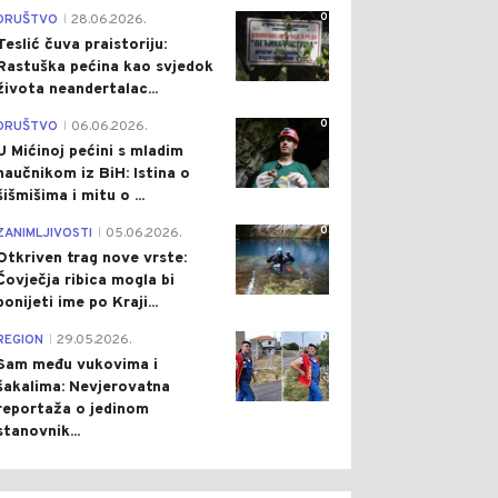
0
DRUŠTVO
28.06.2026.
|
Teslić čuva praistoriju:
Rastuška pećina kao svjedok
života neandertalac...
0
DRUŠTVO
06.06.2026.
|
U Mićinoj pećini s mladim
naučnikom iz BiH: Istina o
šišmišima i mitu o ...
0
ZANIMLJIVOSTI
05.06.2026.
|
Otkriven trag nove vrste:
Čovječja ribica mogla bi
ponijeti ime po Kraji...
0
REGION
29.05.2026.
|
Sam među vukovima i
šakalima: Nevjerovatna
reportaža o jedinom
stanovnik...