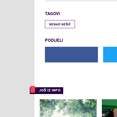
TAGOVI
NENAD NEŠIĆ
PODIJELI
JOŠ IZ INFO
0