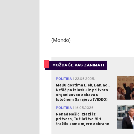
(Mondo)
MOŽDA ĆE VAS ZANIMATI
POLITIKA
22.05.2025.
|
Među gostima Elek, Banjac...
Nešić po izlasku iz pritvora
organizovao zabavu u
Istočnom Sarajevu (VIDEO)
POLITIKA
16.05.2025.
|
Nenad Nešić izlazi iz
pritvora, Tužilaštvo BiH
tražilo samo mjere zabrane