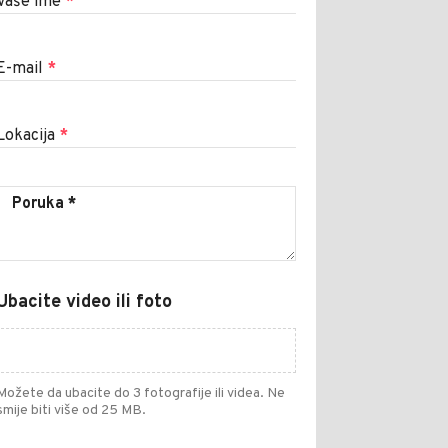
Vaše ime
*
E-mail
*
Lokacija
*
Ubacite video ili foto
Možete da ubacite do 3 fotografije ili videa. Ne
smije biti više od 25 MB.