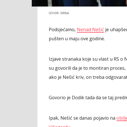
IZVOR: SRNA
Podsjećamo,
Nenad Nešić
je uhapšen
pušten u maju ove godine.
Izjave stranaka koje su vlast u RS o N
su govorili da je to montiran proces
ako je Nešić kriv, on treba odgovara
Govorio je Dodik tada da se taj pred
Ipak, Nešić se danas pojavio na
obil
Višegradu.