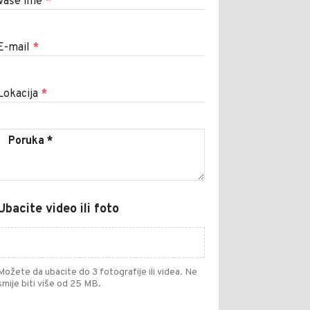
Vaše ime
*
E-mail
*
Lokacija
*
Ubacite video ili foto
Možete da ubacite do 3 fotografije ili videa. Ne
smije biti više od 25 MB.