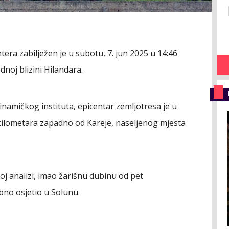
tera zabilježen je u subotu, 7. jun 2025 u 14:46
noj blizini Hilandara.
amičkog instituta, epicentar zemljotresa je u
lometara zapadno od Kareje, naseljenog mjesta
oj analizi, imao žarišnu dubinu od pet
bno osjetio u Solunu.