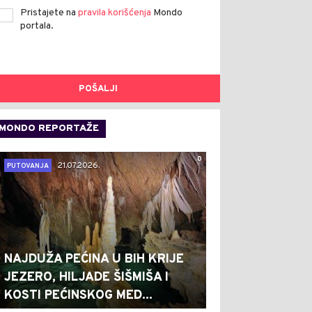
Pristajete na
pravila korišćenja
Mondo
portala.
POŠALJI
MONDO REPORTAŽE
0
21.07.2026.
PUTOVANJA
NAJDUŽA PEĆINA U BIH KRIJE
JEZERO, HILJADE ŠIŠMIŠA I
KOSTI PEĆINSKOG MED...