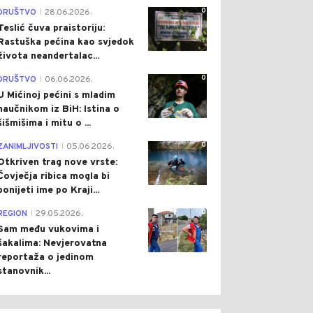
0
DRUŠTVO
28.06.2026.
|
Teslić čuva praistoriju:
Rastuška pećina kao svjedok
života neandertalac...
0
DRUŠTVO
06.06.2026.
|
U Mićinoj pećini s mladim
naučnikom iz BiH: Istina o
šišmišima i mitu o ...
0
ZANIMLJIVOSTI
05.06.2026.
|
Otkriven trag nove vrste:
Čovječja ribica mogla bi
ponijeti ime po Kraji...
0
REGION
29.05.2026.
|
Sam među vukovima i
šakalima: Nevjerovatna
reportaža o jedinom
stanovnik...