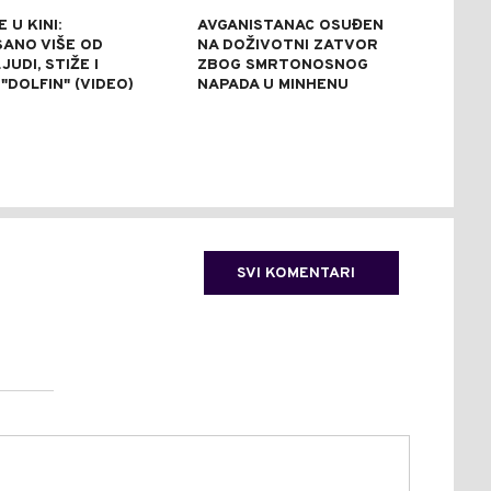
 U KINI:
AVGANISTANAC OSUĐEN
OSU
SANO VIŠE OD
NA DOŽIVOTNI ZATVOR
POM
JUDI, STIŽE I
ZBOG SMRTONOSNOG
UBI
"DOLFIN" (VIDEO)
NAPADA U MINHENU
ODR
NAP
SVI KOMENTARI