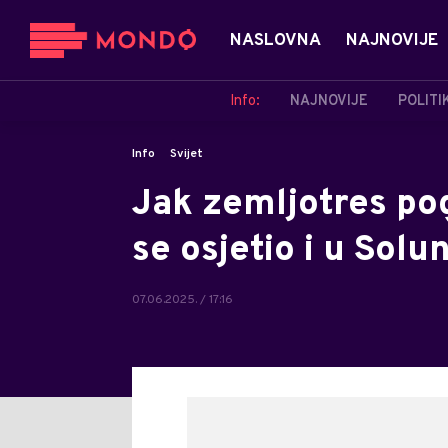
NASLOVNA
NAJNOVIJE
Info:
NAJNOVIJE
POLITI
Info
Svijet
Jak zemljotres po
se osjetio i u Solu
07.06.2025. / 17:16