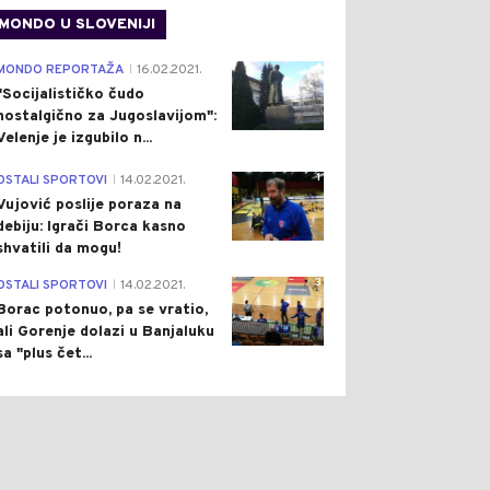
MONDO U SLOVENIJI
4
MONDO REPORTAŽA
16.02.2021.
|
"Socijalističko čudo
nostalgično za Jugoslavijom":
Velenje je izgubilo n...
1
OSTALI SPORTOVI
14.02.2021.
|
Vujović poslije poraza na
debiju: Igrači Borca kasno
shvatili da mogu!
3
OSTALI SPORTOVI
14.02.2021.
|
0
0
Borac potonuo, pa se vratio,
ali Gorenje dolazi u Banjaluku
sa "plus čet...
 HRONIKA
Pre 1 h
DRUŠTVO
Pre 1 h
|
|