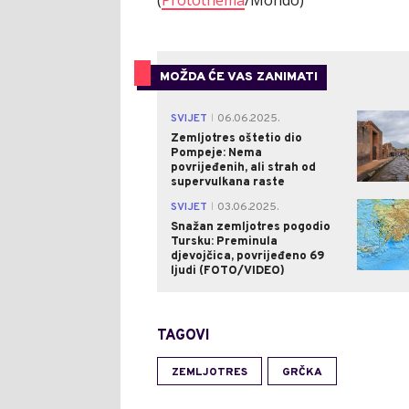
MOŽDA ĆE VAS ZANIMATI
SVIJET
06.06.2025.
|
Zemljotres oštetio dio
Pompeje: Nema
povrijeđenih, ali strah od
supervulkana raste
SVIJET
03.06.2025.
|
Snažan zemljotres pogodio
Tursku: Preminula
djevojčica, povrijeđeno 69
ljudi (FOTO/VIDEO)
TAGOVI
ZEMLJOTRES
GRČKA