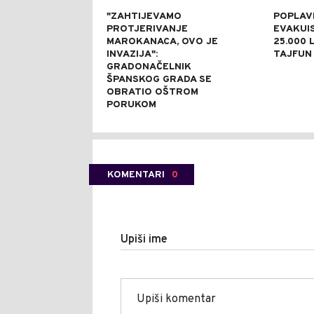
"ZAHTIJEVAMO
POPLAVE
PROTJERIVANJE
EVAKUI
MAROKANACA, OVO JE
25.000 L
INVAZIJA":
TAJFUN 
GRADONAČELNIK
ŠPANSKOG GRADA SE
OBRATIO OŠTROM
PORUKOM
KOMENTARI
0
Upiši ime