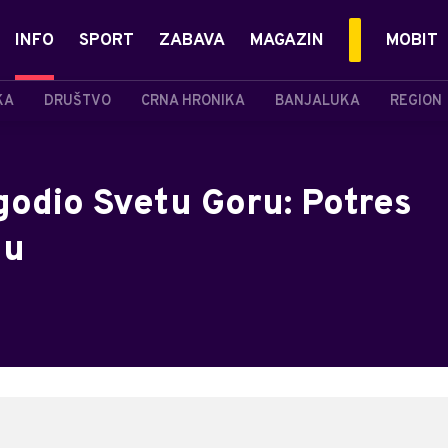
INFO
SPORT
ZABAVA
MAGAZIN
MOBIT
KA
DRUŠTVO
CRNA HRONIKA
BANJALUKA
REGION
godio Svetu Goru: Potres
nu