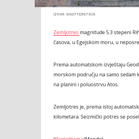
IZVOR: SHUITTERSTOCK
Zemljotres
magnitude 5.3 stepeni Rih
časova, u Egejskom moru, u neposred
Prema automatskom izvještaju Geodin
morskom području na samo sedam ki
na planini i poluostrvu Atos.
Zemljotres je, prema istoj automatsk
kilometara. Seizmički potres se pose
(
Protothema
/Mondo)