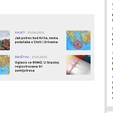
0
0
SVIJET
03.06.2025.
|
Jak potres kod Krita, nema
podataka o šteti i žrtvama
0
0
DRUŠTVO
31.05.2025.
|
Oglasio se RHMZ: U Srpskoj
regiostrovana tri
zemljotresa