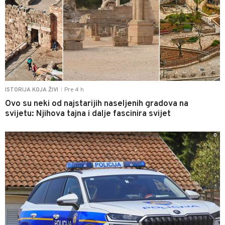
Pre 4 h
ISTORIJA KOJA ŽIVI
|
Ovo su neki od najstarijih naseljenih gradova na
svijetu: Njihova tajna i dalje fascinira svijet
0