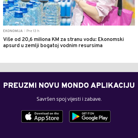
Pre 13 h
EKONOMIJA
|
Više od 20,6 miliona KM za stranu vodu: Ekonomski
apsurd u zemlji bogatoj vodnim resursima
PREUZMI NOVU MONDO APLIKACIJU
Savršen spoj vijesti i zabave.