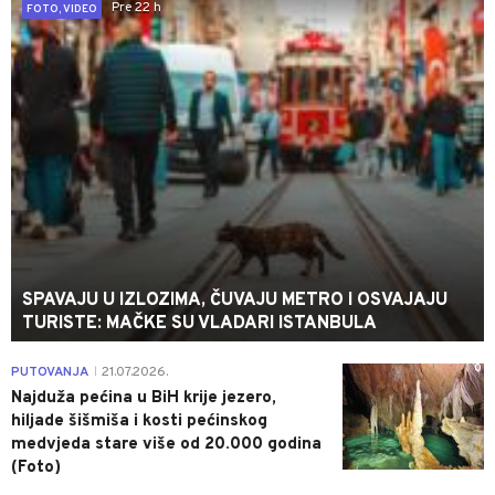
Pre 22 h
FOTO, VIDEO
SPAVAJU U IZLOZIMA, ČUVAJU METRO I OSVAJAJU
TURISTE: MAČKE SU VLADARI ISTANBULA
0
PUTOVANJA
21.07.2026.
|
Najduža pećina u BiH krije jezero,
hiljade šišmiša i kosti pećinskog
medvjeda stare više od 20.000 godina
(Foto)