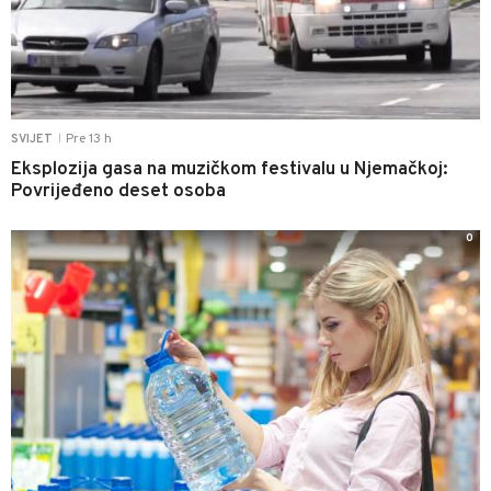
Pre 13 h
SVIJET
|
Eksplozija gasa na muzičkom festivalu u Njemačkoj:
Povrijeđeno deset osoba
0