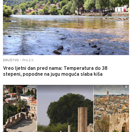
Pre 2 h
DRUŠTVO
|
Vreo ljetni dan pred nama: Temperatura do 38
stepeni, popodne na jugu moguća slaba kiša
0