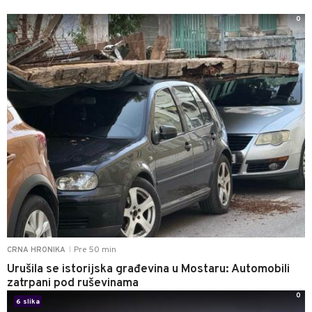
0
Pre 50 min
CRNA HRONIKA
|
Urušila se istorijska građevina u Mostaru: Automobili
zatrpani pod ruševinama
0
6 slika