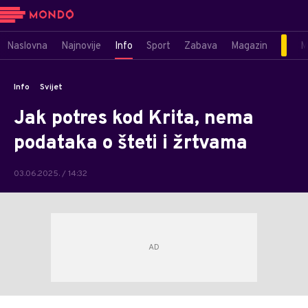
Naslovna
Najnovije
Info
Sport
Zabava
Magazin
M
Info
Svijet
Jak potres kod Krita, nema
podataka o šteti i žrtvama
03.06.2025. / 14:32