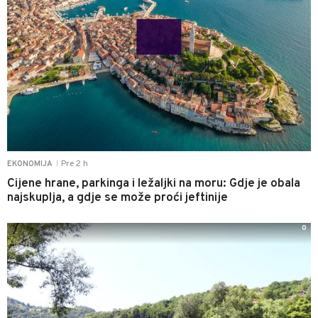
Pre 2 h
EKONOMIJA
|
Cijene hrane, parkinga i ležaljki na moru: Gdje je obala
najskuplja, a gdje se može proći jeftinije
0