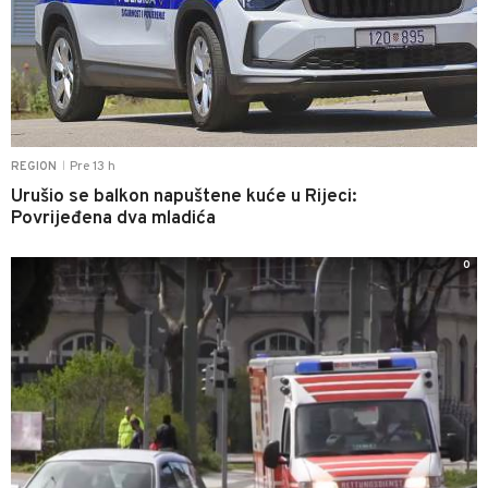
Pre 13 h
REGION
|
Urušio se balkon napuštene kuće u Rijeci:
Povrijeđena dva mladića
0