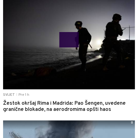
Pre 1 h
SVIJET
|
Žestok okršaj Rima i Madrida: Pao Šengen, uvedene
granične blokade, na aerodromima opšti haos
0