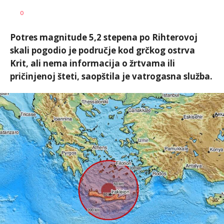
Vesna
AUTOR
0
Kerkez
Potres magnitude 5,2 stepena po Rihterovoj
skali pogodio je područje kod grčkog ostrva
Krit, ali nema informacija o žrtvama ili
pričinjenoj šteti, saopštila je vatrogasna služba.