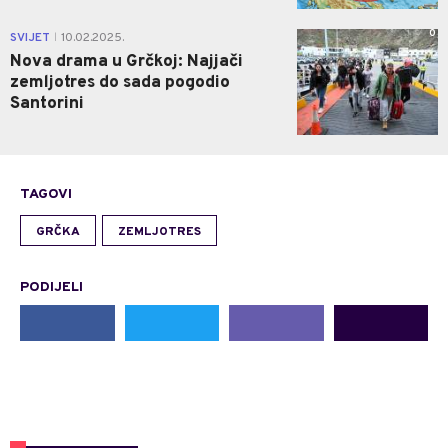
0
SVIJET
10.02.2025.
|
Nova drama u Grčkoj: Najjači
zemljotres do sada pogodio
Santorini
TAGOVI
GRČKA
ZEMLJOTRES
PODIJELI