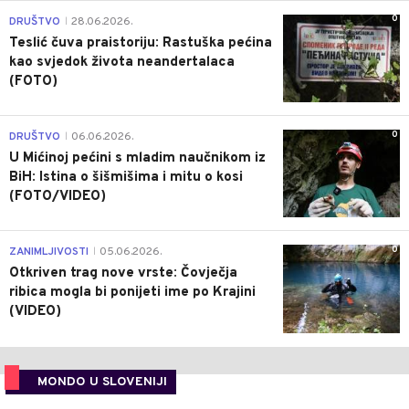
0
DRUŠTVO
28.06.2026.
|
Teslić čuva praistoriju: Rastuška pećina
kao svjedok života neandertalaca
(FOTO)
0
DRUŠTVO
06.06.2026.
|
U Mićinoj pećini s mladim naučnikom iz
BiH: Istina o šišmišima i mitu o kosi
(FOTO/VIDEO)
0
ZANIMLJIVOSTI
05.06.2026.
|
Otkriven trag nove vrste: Čovječja
ribica mogla bi ponijeti ime po Krajini
(VIDEO)
MONDO U SLOVENIJI