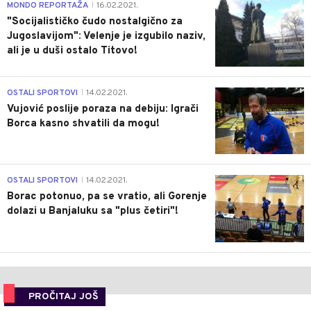
4
MONDO REPORTAŽA
16.02.2021.
|
"Socijalističko čudo nostalgično za
Jugoslavijom": Velenje je izgubilo naziv,
ali je u duši ostalo Titovo!
1
OSTALI SPORTOVI
14.02.2021.
|
Vujović poslije poraza na debiju: Igrači
Borca kasno shvatili da mogu!
3
OSTALI SPORTOVI
14.02.2021.
|
Borac potonuo, pa se vratio, ali Gorenje
dolazi u Banjaluku sa "plus četiri"!
PROČITAJ JOŠ