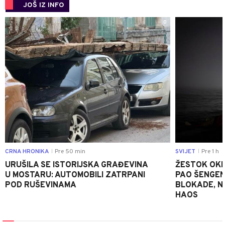
JOŠ IZ INFO
0
CRNA HRONIKA
Pre 50 min
SVIJET
Pre 1 h
|
|
URUŠILA SE ISTORIJSKA GRAĐEVINA
ŽESTOK OKRŠ
U MOSTARU: AUTOMOBILI ZATRPANI
PAO ŠENGEN
POD RUŠEVINAMA
BLOKADE, N
HAOS