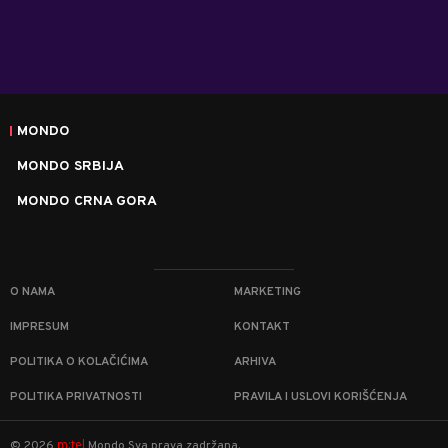
MONDO
MONDO SRBIJA
MONDO CRNA GORA
O NAMA
MARKETING
IMPRESUM
KONTAKT
POLITIKA O KOLAČIĆIMA
ARHIVA
POLITIKA PRIVATNOSTI
PRAVILA I USLOVI KORIŠĆENJA
m:tel
©
2026
Mondo
Sva prava zadržana.