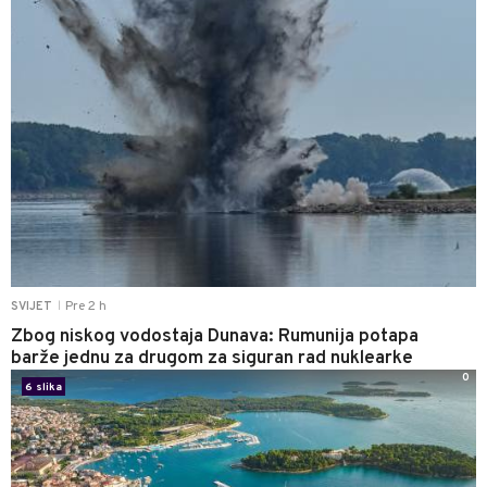
Pre 2 h
SVIJET
|
Zbog niskog vodostaja Dunava: Rumunija potapa
barže jednu za drugom za siguran rad nuklearke
0
6 slika