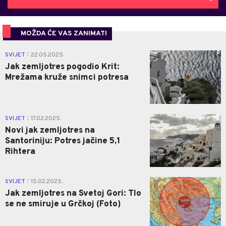
MOŽDA ĆE VAS ZANIMATI
0
SVIJET
22.05.2025.
|
Jak zemljotres pogodio Krit:
Mrežama kruže snimci potresa
0
SVIJET
17.02.2025.
|
Novi jak zemljotres na
Santoriniju: Potres jačine 5,1
Rihtera
0
SVIJET
15.02.2025.
|
Jak zemljotres na Svetoj Gori: Tlo
se ne smiruje u Grčkoj (Foto)