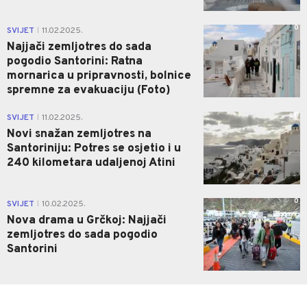
0
SVIJET
11.02.2025.
|
Najjači zemljotres do sada
pogodio Santorini: Ratna
mornarica u pripravnosti, bolnice
spremne za evakuaciju (Foto)
0
SVIJET
11.02.2025.
|
Novi snažan zemljotres na
Santoriniju: Potres se osjetio i u
240 kilometara udaljenoj Atini
0
SVIJET
10.02.2025.
|
Nova drama u Grčkoj: Najjači
zemljotres do sada pogodio
Santorini