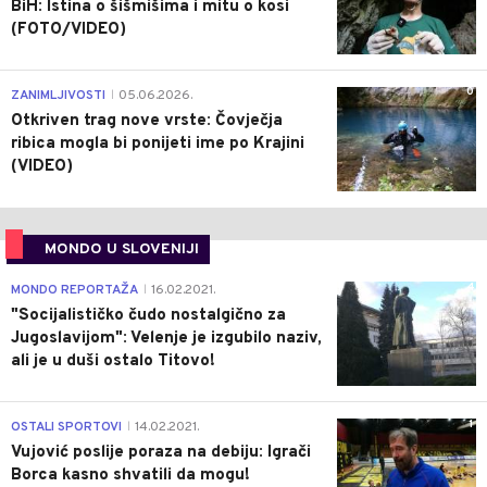
BiH: Istina o šišmišima i mitu o kosi
(FOTO/VIDEO)
0
ZANIMLJIVOSTI
05.06.2026.
|
Otkriven trag nove vrste: Čovječja
ribica mogla bi ponijeti ime po Krajini
(VIDEO)
MONDO U SLOVENIJI
4
MONDO REPORTAŽA
16.02.2021.
|
"Socijalističko čudo nostalgično za
Jugoslavijom": Velenje je izgubilo naziv,
ali je u duši ostalo Titovo!
1
OSTALI SPORTOVI
14.02.2021.
|
Vujović poslije poraza na debiju: Igrači
Borca kasno shvatili da mogu!