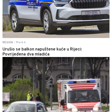
Pre 6 h
REGION
|
Urušio se balkon napuštene kuće u Rijeci:
Povrijeđena dva mladića
0