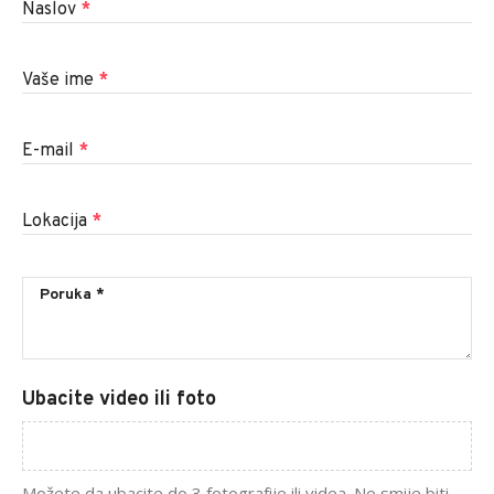
Naslov
*
Vaše ime
*
E-mail
*
Lokacija
*
Ubacite video ili foto
Možete da ubacite do 3 fotografije ili videa. Ne smije biti