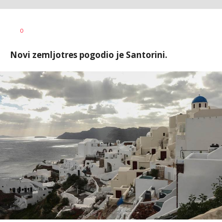
Ivana
AUTOR
0
Lazić
Novi zemljotres pogodio je Santorini.