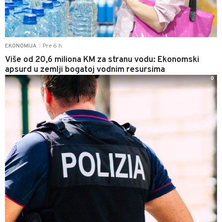
Pre 6 h
EKONOMIJA
|
Više od 20,6 miliona KM za stranu vodu: Ekonomski
apsurd u zemlji bogatoj vodnim resursima
0