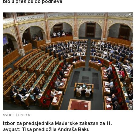
bio u prekidu do podneva
0
Pre 9 h
SVIJET
|
Izbor za predsjednika Mađarske zakazan za 11.
avgust: Tisa predložila Andraša Baku