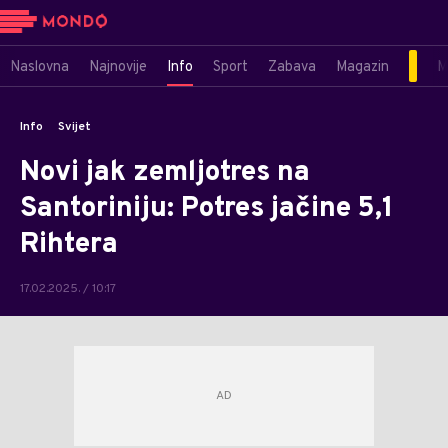
Naslovna
Najnovije
Info
Sport
Zabava
Magazin
M
Info
Svijet
Novi jak zemljotres na
Santoriniju: Potres jačine 5,1
Rihtera
17.02.2025. / 10:17