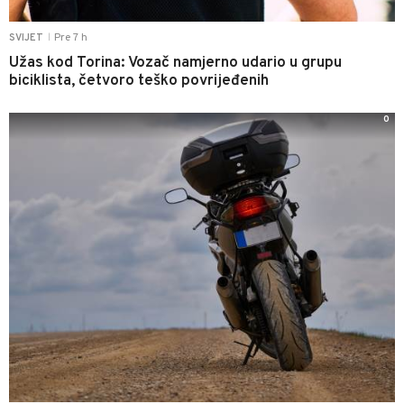
Pre 7 h
SVIJET
|
Užas kod Torina: Vozač namjerno udario u grupu
biciklista, četvoro teško povrijeđenih
0