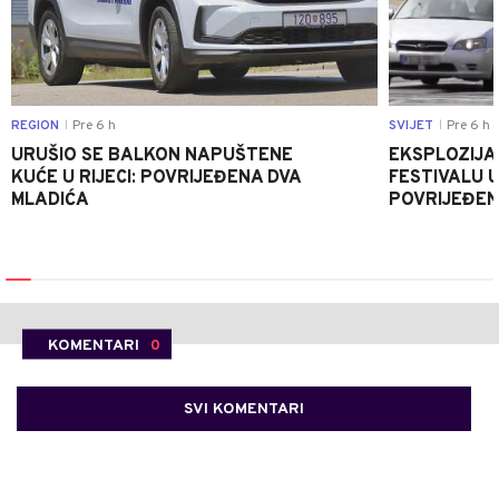
REGION
Pre 6 h
SVIJET
Pre 6 h
|
|
URUŠIO SE BALKON NAPUŠTENE
EKSPLOZIJA
KUĆE U RIJECI: POVRIJEĐENA DVA
FESTIVALU 
MLADIĆA
POVRIJEĐEN
KOMENTARI
0
SVI KOMENTARI