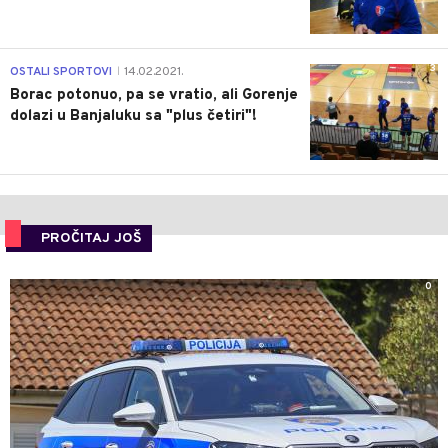
3
OSTALI SPORTOVI
14.02.2021.
|
Borac potonuo, pa se vratio, ali Gorenje
dolazi u Banjaluku sa "plus četiri"!
PROČITAJ JOŠ
0