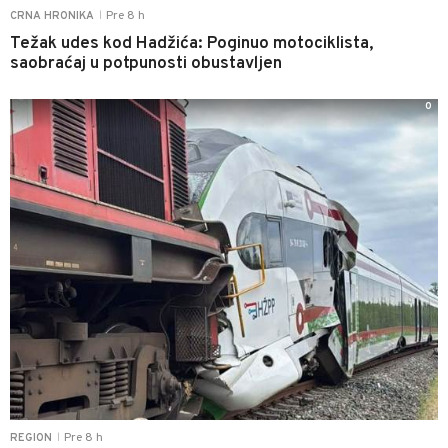
Pre 8 h
CRNA HRONIKA
|
Težak udes kod Hadžića: Poginuo motociklista,
saobraćaj u potpunosti obustavljen
0
Pre 8 h
REGION
|