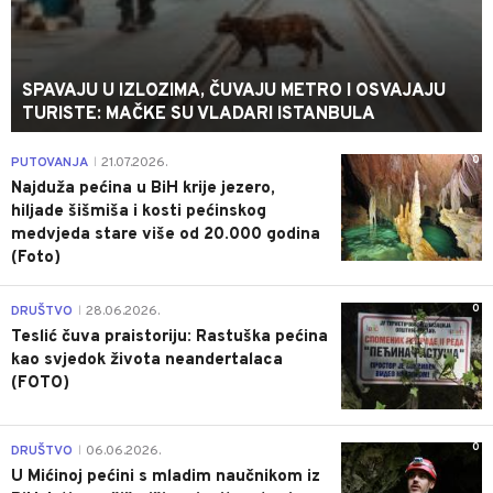
SPAVAJU U IZLOZIMA, ČUVAJU METRO I OSVAJAJU
TURISTE: MAČKE SU VLADARI ISTANBULA
0
PUTOVANJA
21.07.2026.
|
Najduža pećina u BiH krije jezero,
hiljade šišmiša i kosti pećinskog
medvjeda stare više od 20.000 godina
(Foto)
0
DRUŠTVO
28.06.2026.
|
Teslić čuva praistoriju: Rastuška pećina
kao svjedok života neandertalaca
(FOTO)
0
DRUŠTVO
06.06.2026.
|
U Mićinoj pećini s mladim naučnikom iz