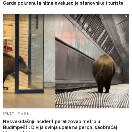
Garda pokrenuta hitna evakuacija stanovnika i turista
0
Pre 8 h
SVIJET
|
Nesvakidašnji incident paralizovao metro u
Budimpešti: Divlja svinja upala na peron, saobraćaj