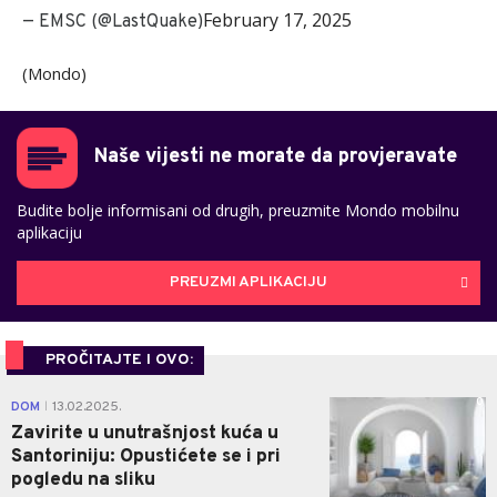
February 17, 2025
— EMSC (@LastQuake)
(Mondo)
Naše vijesti ne morate da provjeravate
Budite bolje informisani od drugih, preuzmite Mondo mobilnu
aplikaciju
PREUZMI APLIKACIJU
PROČITAJTE I OVO:
0
DOM
13.02.2025.
|
Zavirite u unutrašnjost kuća u
Santoriniju: Opustićete se i pri
pogledu na sliku