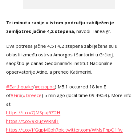
Tri minuta ranije u istom području zabilježen je
zemljotres jačine 4,2 stepena
, navodi Tanea.gr.
Dva potresa jačine 4,5 i 4,2 stepena zabilježena su u
oblasti između ostrva Amorgos i Santorini u Grčkoj,
saopštio je danas Geodinamički institut Nacionalne
opservatorije Atine, a preneo Katimerini.
#Earthquake
(
#σεισμός
) M5.1 occurred 18 km E
of
#Firá
(
#Greece
) 5 min ago (local time 09:49:53). More info
at:
https://t.co/QMSpuj6Z2H
https://t.co/9xIugWRMlT
https://t.co/IfGqpM0ph7
pic.twitter.com/WMsPhpO1fw