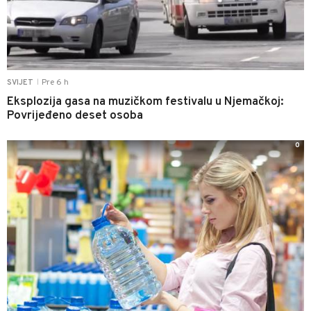
Pre 6 h
SVIJET
|
Eksplozija gasa na muzičkom festivalu u Njemačkoj:
Povrijeđeno deset osoba
0