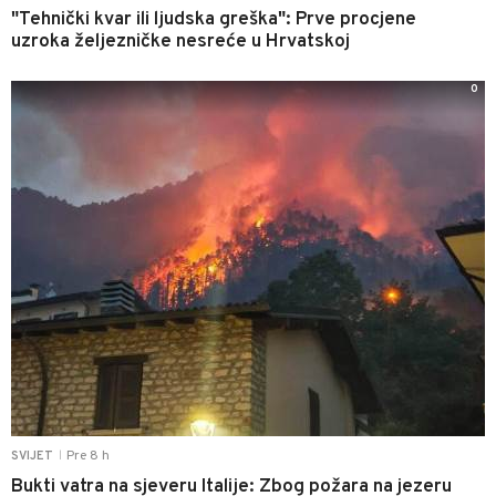
"Tehnički kvar ili ljudska greška": Prve procjene
uzroka željezničke nesreće u Hrvatskoj
0
Pre 8 h
SVIJET
|
Bukti vatra na sjeveru Italije: Zbog požara na jezeru