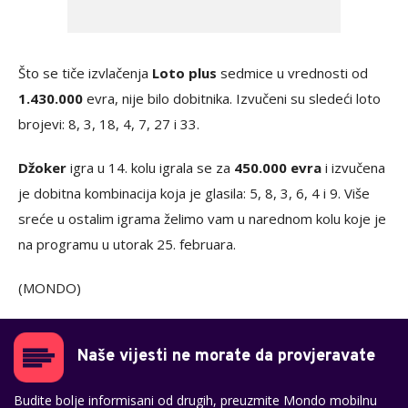
Što se tiče izvlačenja
Loto plus
sedmice u vrednosti od
1.430.000
evra, nije bilo dobitnika. Izvučeni su sledeći loto
brojevi: 8, 3, 18, 4, 7, 27 i 33.
Džoker
igra u 14. kolu igrala se za
450.000 evra
i izvučena
je dobitna kombinacija koja je glasila: 5, 8, 3, 6, 4 i 9. Više
sreće u ostalim igrama želimo vam u narednom kolu koje je
na programu u utorak 25. februara.
(MONDO)
Naše vijesti ne morate da provjeravate
Budite bolje informisani od drugih, preuzmite Mondo mobilnu