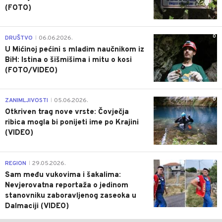
(FOTO)
0
DRUŠTVO
06.06.2026.
|
U Mićinoj pećini s mladim naučnikom iz
BiH: Istina o šišmišima i mitu o kosi
(FOTO/VIDEO)
0
ZANIMLJIVOSTI
05.06.2026.
|
Otkriven trag nove vrste: Čovječja
ribica mogla bi ponijeti ime po Krajini
(VIDEO)
0
REGION
29.05.2026.
|
Sam među vukovima i šakalima:
Nevjerovatna reportaža o jedinom
stanovniku zaboravljenog zaseoka u
Dalmaciji (VIDEO)