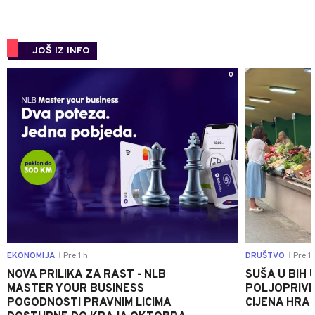
JOŠ IZ INFO
0
EKONOMIJA
Pre 1 h
DRUŠTVO
Pre 1 
|
|
NOVA PRILIKA ZA RAST - NLB
SUŠA U BIH 
MASTER YOUR BUSINESS
POLJOPRIVR
POGODNOSTI PRAVNIM LICIMA
CIJENA HRA