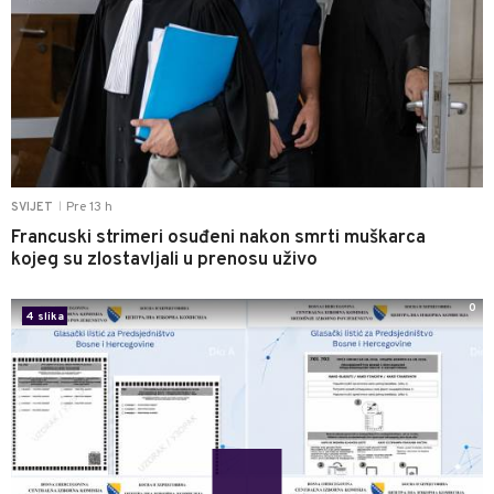
Pre 13 h
SVIJET
|
Francuski strimeri osuđeni nakon smrti muškarca
kojeg su zlostavljali u prenosu uživo
0
4 slika