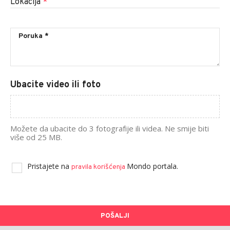
Lokacija
*
Ubacite video ili foto
Možete da ubacite do 3 fotografije ili videa. Ne smije biti
više od 25 MB.
Pristajete na
Mondo portala.
pravila korišćenja
POŠALJI