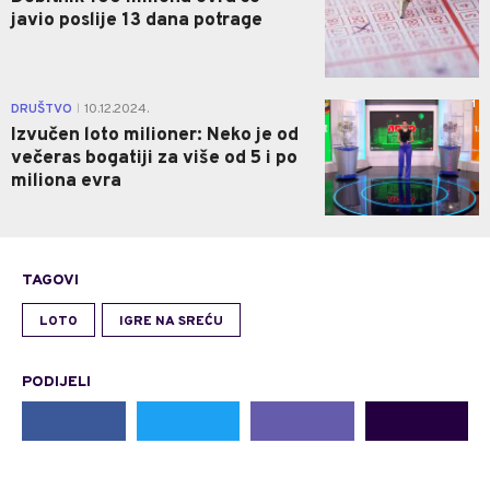
javio poslije 13 dana potrage
1
DRUŠTVO
10.12.2024.
|
Izvučen loto milioner: Neko je od
večeras bogatiji za više od 5 i po
miliona evra
TAGOVI
LOTO
IGRE NA SREĆU
PODIJELI