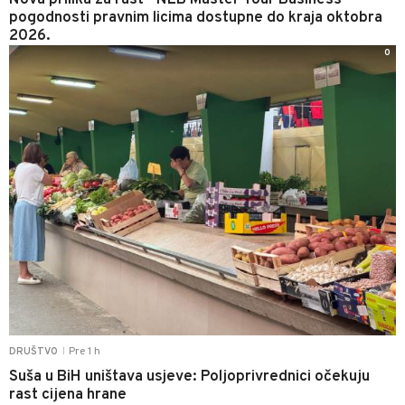
Nova prilika za rast - NLB Master Your Business
pogodnosti pravnim licima dostupne do kraja oktobra
2026.
0
Pre 1 h
DRUŠTVO
|
Suša u BiH uništava usjeve: Poljoprivrednici očekuju
rast cijena hrane