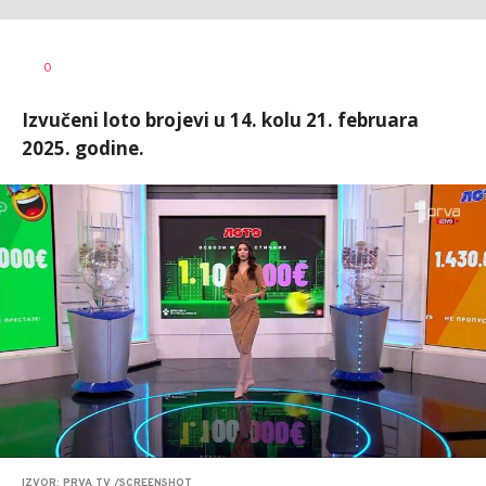
Aleksandar
AUTOR
0
Blagić
Izvučeni loto brojevi u 14. kolu 21. februara
2025. godine.
IZVOR: PRVA TV /SCREENSHOT