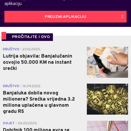
aplikaciju
PREUZMI APLIKACIJU
PROČITAJTE I OVO
0
DRUŠTVO
21.02.2025.
|
Lutrija objavila: Banjalučanin
osvojio 50.000 KM na instant
srećki
0
DRUŠTVO
16.09.2022.
|
Banjaluka dobila novog
milionera? Srećka vrijedna 3.2
miliona uplaćena u glavnom
gradu RS
0
SVIJET
06.02.2025.
|
Dobitnik 100 miliona evra se