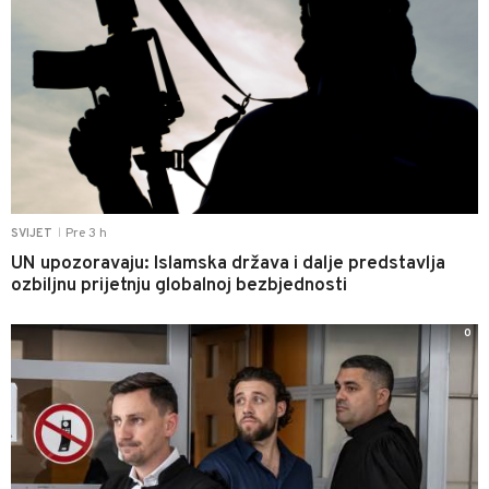
Pre 3 h
SVIJET
|
UN upozoravaju: Islamska država i dalje predstavlja
ozbiljnu prijetnju globalnoj bezbjednosti
0