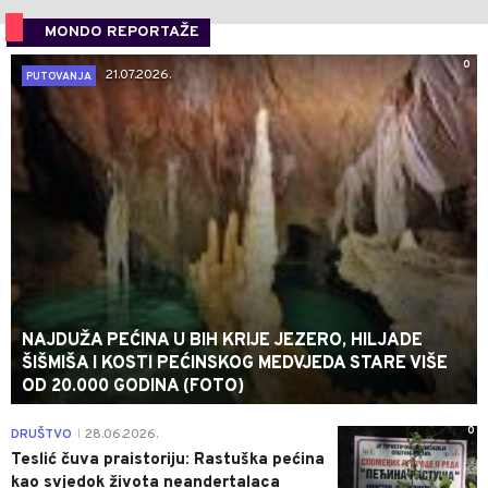
MONDO REPORTAŽE
0
21.07.2026.
PUTOVANJA
NAJDUŽA PEĆINA U BIH KRIJE JEZERO, HILJADE
ŠIŠMIŠA I KOSTI PEĆINSKOG MEDVJEDA STARE VIŠE
OD 20.000 GODINA (FOTO)
0
DRUŠTVO
28.06.2026.
|
Teslić čuva praistoriju: Rastuška pećina
kao svjedok života neandertalaca