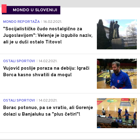
MONDO U SLOVENIJI
4
MONDO REPORTAŽA
16.02.2021.
|
"Socijalističko čudo nostalgično za
Jugoslavijom": Velenje je izgubilo naziv,
ali je u duši ostalo Titovo!
1
OSTALI SPORTOVI
14.02.2021.
|
Vujović poslije poraza na debiju: Igrači
Borca kasno shvatili da mogu!
3
OSTALI SPORTOVI
14.02.2021.
|
Borac potonuo, pa se vratio, ali Gorenje
dolazi u Banjaluku sa "plus četiri"!