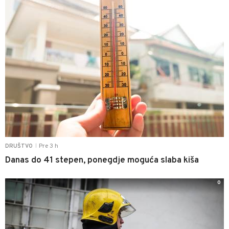
Pre 3 h
DRUŠTVO
|
Danas do 41 stepen, ponegdje moguća slaba kiša
0