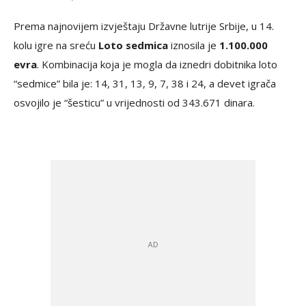
Prema najnovijem izvještaju Državne lutrije Srbije, u 14.
kolu igre na sreću
Loto sedmica
iznosila je
1.100.000
evra
. Kombinacija koja je mogla da iznedri dobitnika loto
“sedmice” bila je: 14, 31, 13, 9, 7, 38 i 24, a devet igrača
osvojilo je “šesticu” u vrijednosti od 343.671 dinara.