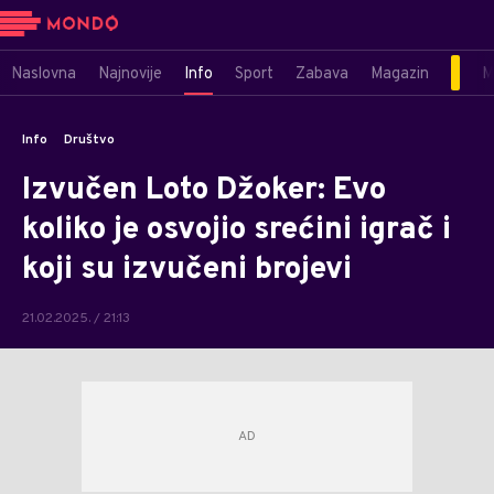
Naslovna
Najnovije
Info
Sport
Zabava
Magazin
M
Info
Društvo
Izvučen Loto Džoker: Evo
koliko je osvojio srećini igrač i
koji su izvučeni brojevi
21.02.2025. / 21:13