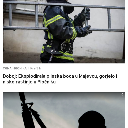
Pre 3 h
CRNA HRONIKA
|
Doboj: Eksplodirala plinska boca u Majevcu, gorjelo i
nisko rastinje u Pločniku
0