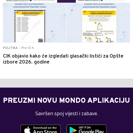
Pre 13 h
POLITIKA
|
CIK objavio kako će izgledati glasački listići za Opšte
izbore 2026. godine
PREUZMI NOVU MONDO APLIKACIJU
Savršen spoj vijesti i zabave.