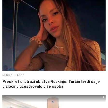
Pre 2 h
REGION
|
Preokret u istrazi ubistva Ruskinje: Turčin tvrdi da je
u zločinu učestvovalo više osoba
0