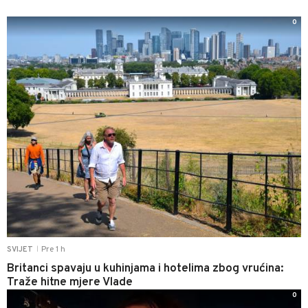
0
Pre 1 h
SVIJET
|
Britanci spavaju u kuhinjama i hotelima zbog vrućina:
Traže hitne mjere Vlade
0