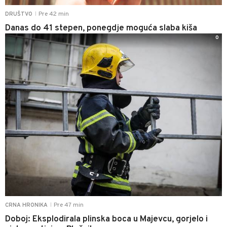
Pre 42 min
DRUŠTVO
|
Danas do 41 stepen, ponegdje moguća slaba kiša
0
Pre 47 min
CRNA HRONIKA
|
Doboj: Eksplodirala plinska boca u Majevcu, gorjelo i