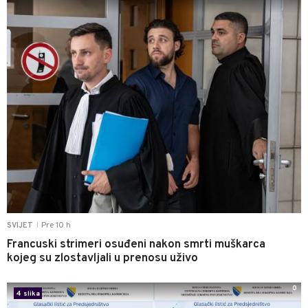
Pre 10 h
SVIJET
|
Francuski strimeri osuđeni nakon smrti muškarca
kojeg su zlostavljali u prenosu uživo
0
4 slika