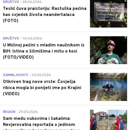
0
DRUŠTVO
28.06.2026.
|
Teslić čuva praistoriju: Rastuška pećina
kao svjedok života neandertalaca
(FOTO)
0
DRUŠTVO
06.06.2026.
|
U Mićinoj pećini s mladim naučnikom iz
BiH: Istina o šišmišima i mitu o kosi
(FOTO/VIDEO)
0
ZANIMLJIVOSTI
05.06.2026.
|
Otkriven trag nove vrste: Čovječja
ribica mogla bi ponijeti ime po Krajini
(VIDEO)
0
REGION
29.05.2026.
|
Sam među vukovima i šakalima:
Nevjerovatna reportaža o jedinom