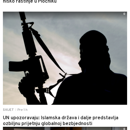
nisko rastinje u Pločniku
0
Pre 1 h
SVIJET
|
UN upozoravaju: Islamska država i dalje predstavlja
ozbiljnu prijetnju globalnoj bezbjednosti
0