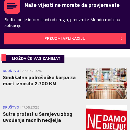
Naše vijesti ne morate da provjeravate
Budite bolje informisani od drugih, preuzmite Mondo mobilnu
aplikaciju
PREUZMI APLIKACIJU
MOŽDA ĆE VAS ZANIMATI
0
DRUŠTVO
25.04.2025.
|
Sindikalna potrošačka korpa za
mart iznosila 2.700 KM
0
DRUŠTVO
17.05.2025.
|
Sutra protest u Sarajevu zbog
uvođenja radnih nedjelja