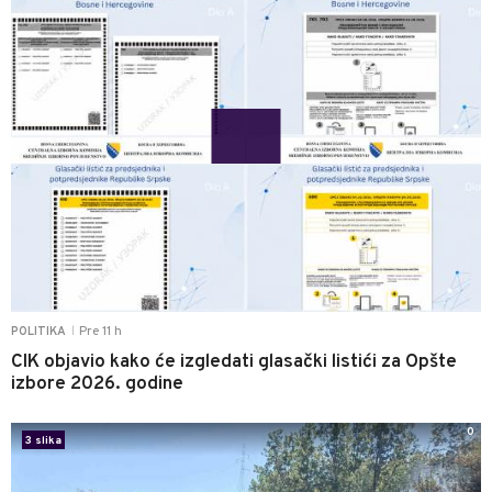
Pre 11 h
POLITIKA
|
CIK objavio kako će izgledati glasački listići za Opšte
izbore 2026. godine
0
3 slika