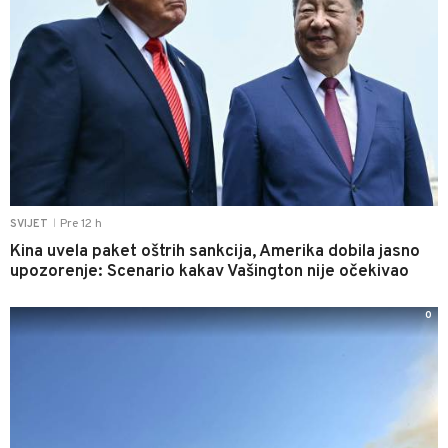
Pre 12 h
SVIJET
|
Kina uvela paket oštrih sankcija, Amerika dobila jasno
upozorenje: Scenario kakav Vašington nije očekivao
0