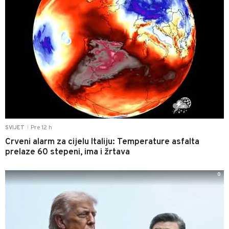
Pre 12 h
SVIJET
|
Crveni alarm za cijelu Italiju: Temperature asfalta
prelaze 60 stepeni, ima i žrtava
0