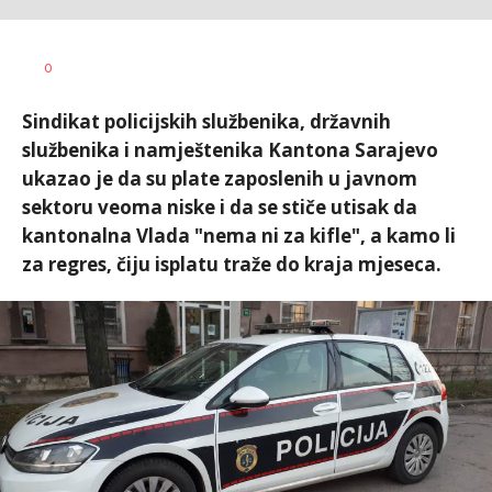
Dušan
AUTOR
0
Volaš
Sindikat policijskih službenika, državnih
službenika i namještenika Kantona Sarajevo
ukazao je da su plate zaposlenih u javnom
sektoru veoma niske i da se stiče utisak da
kantonalna Vlada "nema ni za kifle", a kamo li
za regres, čiju isplatu traže do kraja mjeseca.