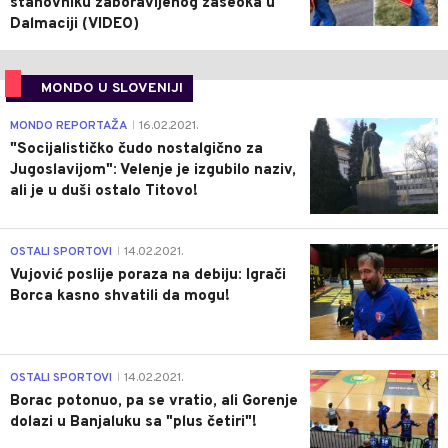
stanovniku zaboravljenog zaseoka u
Dalmaciji (VIDEO)
MONDO U SLOVENIJI
4
MONDO REPORTAŽA
16.02.2021.
|
"Socijalističko čudo nostalgično za
Jugoslavijom": Velenje je izgubilo naziv,
ali je u duši ostalo Titovo!
1
OSTALI SPORTOVI
14.02.2021.
|
Vujović poslije poraza na debiju: Igrači
Borca kasno shvatili da mogu!
3
OSTALI SPORTOVI
14.02.2021.
|
Borac potonuo, pa se vratio, ali Gorenje
dolazi u Banjaluku sa "plus četiri"!