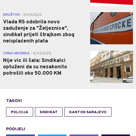
0
DRUŠTVO
21.03.2025.
|
Vlada RS odobrila novo
zaduženje za "Željeznice",
sindikat prijeti štrajkom zbog
neisplaćenih plata
0
CRNA HRONIKA
12.03.2025.
|
Nije vic ili šala: Sindikalci
optuženi da su nezakonito
potrošili oko 50.000 KM
TAGOVI
POLICIJA
SINDIKAT
KANTON SARAJEVO
PODIJELI