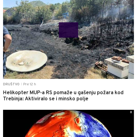
Pre 12 h
DRUŠTVO
|
Helikopter MUP-a RS pomaže u gašenju požara kod
Trebinja: Aktiviralo se i minsko polje
0