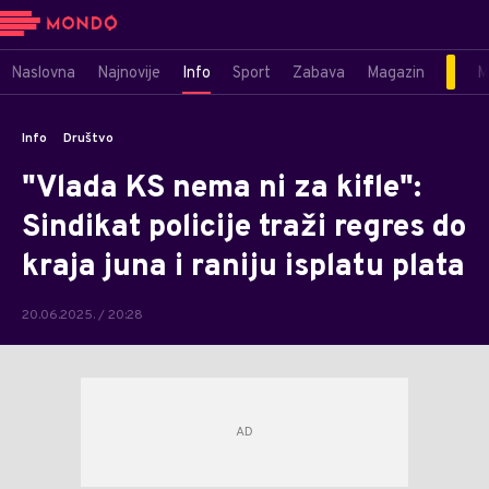
Naslovna
Najnovije
Info
Sport
Zabava
Magazin
M
Info
Društvo
"Vlada KS nema ni za kifle":
Sindikat policije traži regres do
kraja juna i raniju isplatu plata
20.06.2025. / 20:28