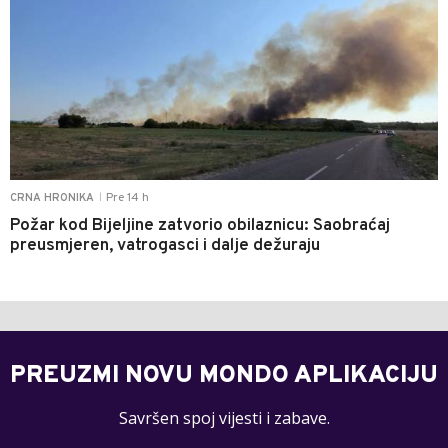
Pre 14 h
CRNA HRONIKA
|
Požar kod Bijeljine zatvorio obilaznicu: Saobraćaj
preusmjeren, vatrogasci i dalje dežuraju
PREUZMI NOVU MONDO APLIKACIJU
Savršen spoj vijesti i zabave.