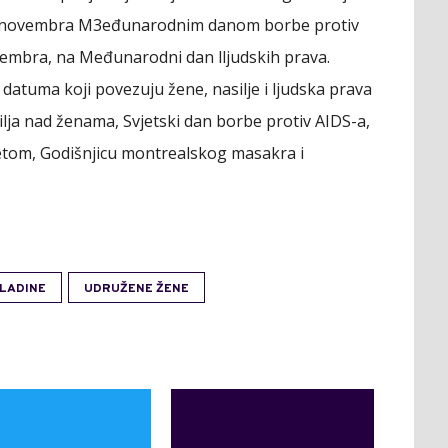
25. novembra M3eđunarodnim danom borbe protiv
ecembra, na Međunarodni dan lljudskih prava.
atuma koji povezuju žene, nasilje i ljudska prava
lja nad ženama, Svjetski dan borbe protiv AIDS-a,
etom, Godišnjicu montrealskog masakra i
LADINE
UDRUŽENE ŽENE