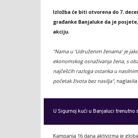
Izložba će biti otvorena do 7. dec
građanke Banjaluke da je posjete
akciju.
"Nama u 'Udruženim ženama' je jako
ekonomskog osnaživanja žena, s obz
najčešćih razloga ostanka u nasilni
početak života bez nasilja"
, naglasil
U Sigurnoj kući u Banjaluci trenutno s
Kampanja 16 dana aktivizma je globa