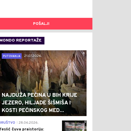
POŠALJI
MONDO REPORTAŽE
0
21.07.2026.
PUTOVANJA
NAJDUŽA PEĆINA U BIH KRIJE
JEZERO, HILJADE ŠIŠMIŠA I
KOSTI PEĆINSKOG MED...
0
DRUŠTVO
28.06.2026.
|
Teslić čuva praistoriju: