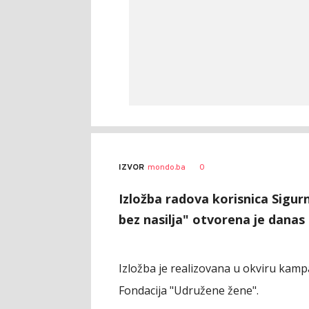
Vesna
AUTOR
0
IZVOR
mondo.ba
Kerkez
Izložba radova korisnica Sigur
bez nasilja" otvorena je dana
Izložba je realizovana u okviru kamp
Fondacija "Udružene žene".