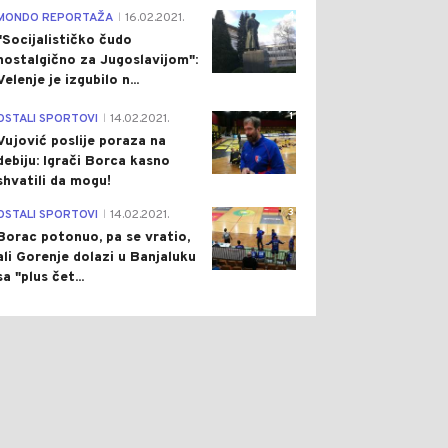
4
MONDO REPORTAŽA
16.02.2021.
|
"Socijalističko čudo
nostalgično za Jugoslavijom":
Velenje je izgubilo n...
1
OSTALI SPORTOVI
14.02.2021.
|
Vujović poslije poraza na
debiju: Igrači Borca kasno
shvatili da mogu!
3
OSTALI SPORTOVI
14.02.2021.
|
Borac potonuo, pa se vratio,
ali Gorenje dolazi u Banjaluku
sa "plus čet...