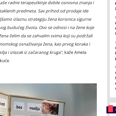
še radne terapeutkinje dobile osnovna znanja i
 staklenih predmeta. Sav prihod od prodaje ide
jšamo izlaznu strategiju žena korisnica sigurne
ovog budućeg života. Ovo se odnosi i na žene koje
ena želim da se zahvalim svima koji su podržali
konomskog osnaživanja žena, kao prvog koraka i
lja i izlazak iz začaranog kruga"
, kaže Amela
kuće.