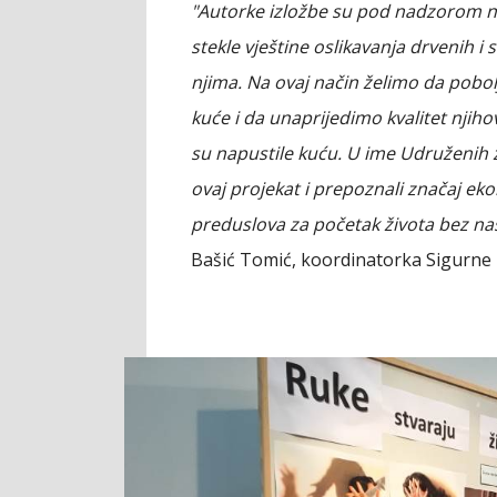
"Autorke izložbe su pod nadzorom na
stekle vještine oslikavanja drvenih i
njima. Na ovaj način želimo da pobol
kuće i da unaprijedimo kvalitet njih
su napustile kuću. U ime Udruženih ž
ovaj projekat i prepoznali značaj e
preduslova za početak života bez nasi
Bašić Tomić, koordinatorka Sigurne 