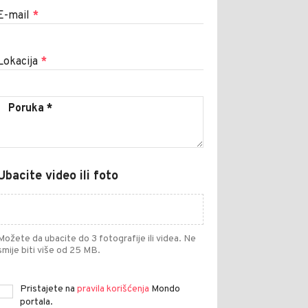
E-mail
*
Lokacija
*
Ubacite video ili foto
Možete da ubacite do 3 fotografije ili videa. Ne
smije biti više od 25 MB.
Pristajete na
pravila korišćenja
Mondo
portala.