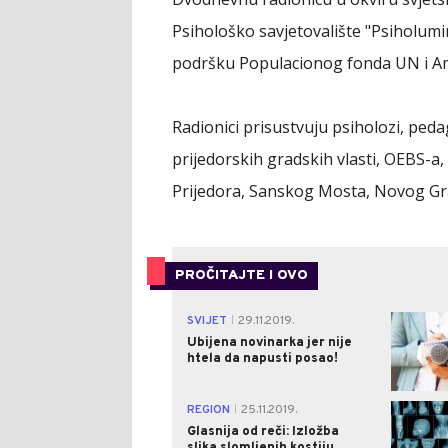
Psihološko savjetovalište "Psiholumin
podršku Populacionog fonda UN i Amb
Radionici prisustvuju psiholozi, pedago
prijedorskih gradskih vlasti, OEBS-a, 
Prijedora, Sanskog Mosta, Novog Gra
PROČITAJTE I OVO
SVIJET
29.11.2019.
|
Ubijena novinarka jer nije
htela da napusti posao!
REGION
25.11.2019.
|
Glasnija od reči: Izložba
slika slomljenih kostiju