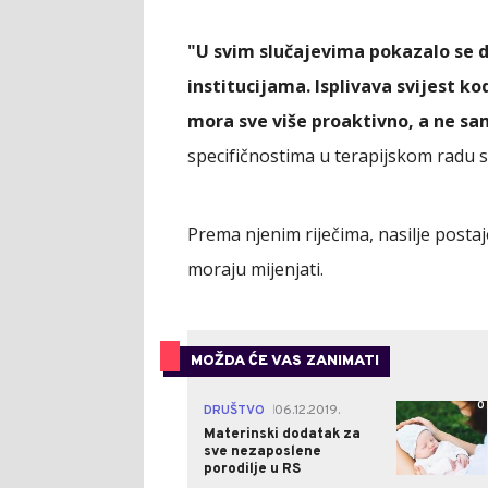
"U svim slučajevima pokazalo se da
institucijama. Isplivava svijest ko
mora sve više proaktivno, a ne sa
specifičnostima u terapijskom radu s
Prema njenim riječima, nasilje postaj
moraju mijenjati.
MOŽDA ĆE VAS ZANIMATI
0
DRUŠTVO
06.12.2019.
|
Materinski dodatak za
sve nezaposlene
porodilje u RS