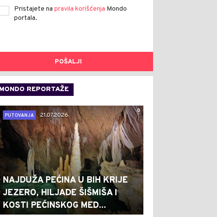
Pristajete na
pravila korišćenja
Mondo
portala.
POŠALJI
MONDO REPORTAŽE
0
21.07.2026.
PUTOVANJA
NAJDUŽA PEĆINA U BIH KRIJE
JEZERO, HILJADE ŠIŠMIŠA I
KOSTI PEĆINSKOG MED...