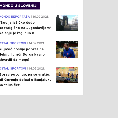
MONDO U SLOVENIJI
4
MONDO REPORTAŽA
16.02.2021.
|
"Socijalističko čudo
nostalgično za Jugoslavijom":
Velenje je izgubilo n...
1
OSTALI SPORTOVI
14.02.2021.
|
Vujović poslije poraza na
debiju: Igrači Borca kasno
shvatili da mogu!
3
OSTALI SPORTOVI
14.02.2021.
|
Borac potonuo, pa se vratio,
ali Gorenje dolazi u Banjaluku
sa "plus čet...