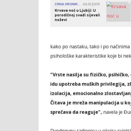
0
CRNA HRONIKA
06.12.2019.
|
Krvava noć u Ljubiji: U
porodičnoj svađi sijevali
noževi
kako po nastaku, tako i po načinima z
psihološke karakteristike koje bi ne
"Vrste nasilja su fizičko, psihičko
idu upotreba muških privilegija, z
izolacija, emocionalno zlostavljanj
Čitava je mreža manipulacija u koj
sprečava da reaguje",
navela je Đur
Dvodnevnu radionicu u okviru svjets