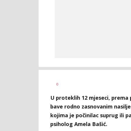
SRNA
AUTOR
0
1
U proteklih 12 mjeseci, prema 
bave rodno zasnovanim nasiljem
kojima je počinilac suprug ili p
psiholog Amela Bašić.