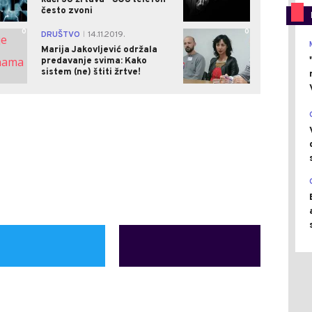
često zvoni
0
0
DRUŠTVO
14.11.2019.
|
Marija Jakovljević održala
predavanje svima: Kako
sistem (ne) štiti žrtve!