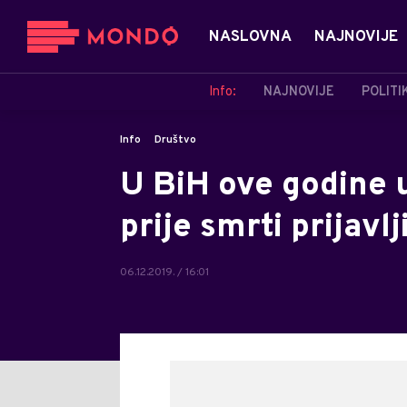
NASLOVNA
NAJNOVIJE
Info:
NAJNOVIJE
POLITI
Info
Društvo
U BiH ove godine u
prije smrti prijavlj
06.12.2019. / 16:01