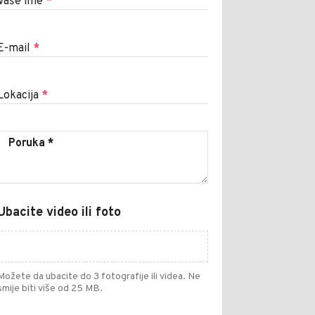
Vaše ime
*
E-mail
*
Lokacija
*
Ubacite video ili foto
Možete da ubacite do 3 fotografije ili videa. Ne
smije biti više od 25 MB.