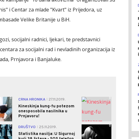
is" i Centar za mlade "Kvart" iz Prijedora, uz
asade Velike Britanije u BiH.
zi, socijalni radnici, ljekari, te predstavnici
centara za socijalni rad i nevladinih organizacija iz
da, Prnjavora i Banjaluke.
0
0
CRNA HRONIKA
27.11.2019.
|
Kineskinja kung-fu potezom
onesposobila nasilnika u
Prnjavoru!
0
0
DRUŠTVO
25.11.2019.
|
Statistika nasilja: U Sigurnoj
kući 38 žrtava - SOS telefon