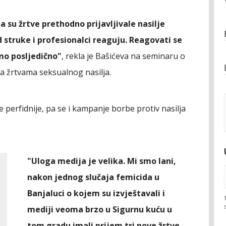
 su žrtve prethodno prijavljivale nasilje
d struke i profesionalci reaguju. Reagovati se
mo posljedično"
, rekla je Bašićeva na seminaru o
a žrtvama seksualnog nasilja.
e perfidnije, pa se i kampanje borbe protiv nasilja
"Uloga medija je velika. Mi smo lani,
nakon jednog slučaja femicida u
Banjaluci o kojem su izvještavali i
mediji veoma brzo u Sigurnu kuću u
tom gradu imali prijem tri nove žrtve