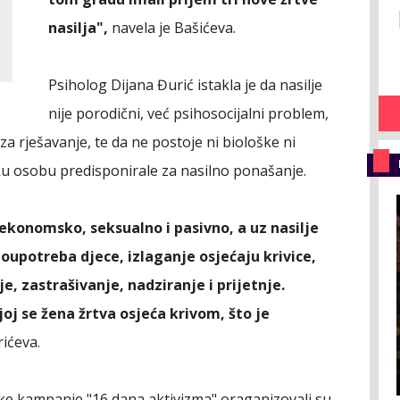
nasilja",
navela je Bašićeva.
Psiholog Dijana Đurić istakla je da nasilje
nije porodični, već psihosocijalni problem,
a rješavanje, te da ne postoje ni biološke ni
ku osobu predisponirale za nasilno ponašanje.
, ekonomsko, seksualno i pasivno, a uz nasilje
loupotreba djece, izlaganje osjećaju krivice,
e, zastrašivanje, nadziranje i prijetnje.
oj se žena žrtva osjeća krivom, što je
ićeva.
ke kampanje "16 dana aktivizma" oraganizovali su