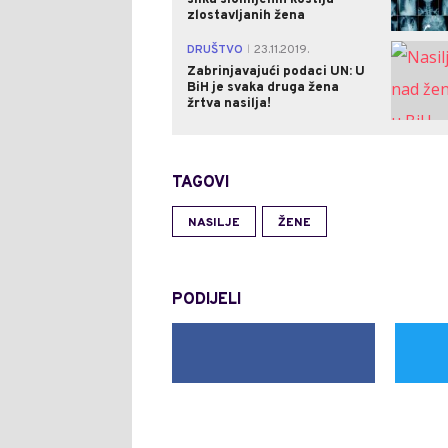
zlostavljanih žena
DRUŠTVO
23.11.2019.
|
Zabrinjavajući podaci UN: U
BiH je svaka druga žena
žrtva nasilja!
TAGOVI
NASILJE
ŽENE
PODIJELI