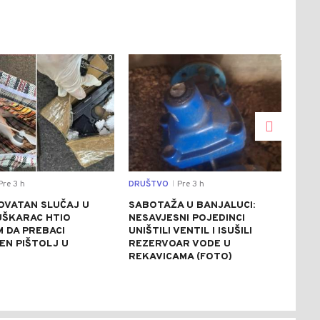
0
1
re 3 h
DRUŠTVO
Pre 3 h
REGI
|
OVATAN SLUČAJ U
SABOTAŽA U BANJALUCI:
VUČ
UŠKARAC HTIO
NESAVJESNI POJEDINCI
VEČ
 DA PREBACI
UNIŠTILI VENTIL I ISUŠILI
POZ
EN PIŠTOLJ U
REZERVOAR VODE U
RAZ
R
REKAVICAMA (FOTO)
(FO