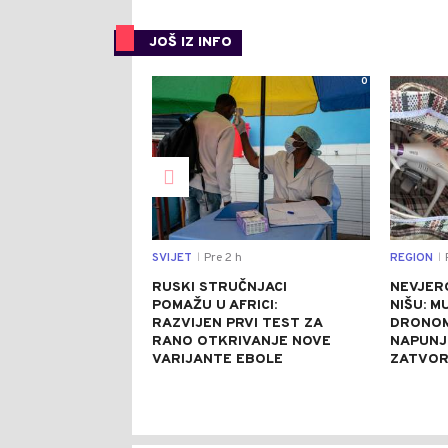
JOŠ IZ INFO
0
SVIJET
Pre 2 h
REGION
P
|
|
RUSKI STRUČNJACI
NEVJER
POMAŽU U AFRICI:
NIŠU: M
RAZVIJEN PRVI TEST ZA
DRONOM
RANO OTKRIVANJE NOVE
NAPUNJ
VARIJANTE EBOLE
ZATVO