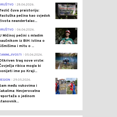
0
DRUŠTVO
28.06.2026.
|
Teslić čuva praistoriju:
Rastuška pećina kao svjedok
života neandertalac...
0
DRUŠTVO
06.06.2026.
|
U Mićinoj pećini s mladim
naučnikom iz BiH: Istina o
šišmišima i mitu o ...
0
ZANIMLJIVOSTI
05.06.2026.
|
Otkriven trag nove vrste:
Čovječja ribica mogla bi
ponijeti ime po Kraji...
0
REGION
29.05.2026.
|
Sam među vukovima i
šakalima: Nevjerovatna
reportaža o jedinom
stanovnik...