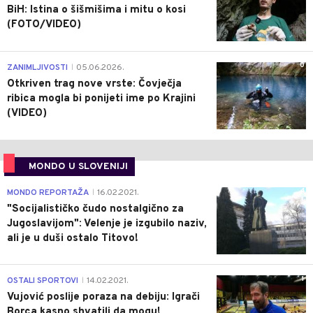
BiH: Istina o šišmišima i mitu o kosi
(FOTO/VIDEO)
0
ZANIMLJIVOSTI
05.06.2026.
|
Otkriven trag nove vrste: Čovječja
ribica mogla bi ponijeti ime po Krajini
(VIDEO)
MONDO U SLOVENIJI
4
MONDO REPORTAŽA
16.02.2021.
|
"Socijalističko čudo nostalgično za
Jugoslavijom": Velenje je izgubilo naziv,
ali je u duši ostalo Titovo!
1
OSTALI SPORTOVI
14.02.2021.
|
Vujović poslije poraza na debiju: Igrači
Borca kasno shvatili da mogu!